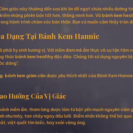
ảm giác này thường đến sau khi ăn đồ ngọt chứa nhiều đường ti
 kiếm những phiên bản tốt hơn, thông minh hơn. Và
bánh kem heal
hơn trong hành trình chăm sóc bản thân. Bạn có muốn cảm thấy trà
Đa Dạng Tại Bánh Kem Hannie
là phải hy sinh hương vị. Với niềm đam mê ẩm thực và sự tận tâm 
ông thức
bánh kem healthy
độc đáo. Chúng tôi sử dụng nguyên liệu
vóc dáng”.
ng
.
bánh kem giảm cân
được yêu thích nhất của Bánh Kem Hannie n
ao Hưởng Của Vị Giác
 bánh mềm ẩm, thơm lừng được làm từ bột yến mạch nguyên cám g
nh như mây, tan chảy ngay đầu lưỡi. Điểm nhấn không thể bỏ qua 
át, việt quất tím biếc, hay xoài vàng óng.