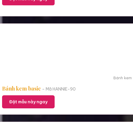
Bánh kem ă
Bánh kem basic
– Mã HANNIE-90
Đặt mẫu này ngay