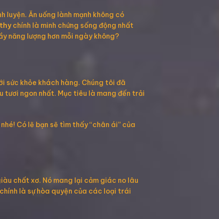
nh luyện. Ăn uống lành mạnh không có
thy
chính là minh chứng sống động nhất
n đầy năng lượng hơn mỗi ngày không?
với sức khỏe khách hàng. Chúng tôi đã
 tươi ngon nhất. Mục tiêu là mang đến trải
hé! Có lẽ bạn sẽ tìm thấy “chân ái” của
iàu chất xơ. Nó mang lại cảm giác no lâu
chính là sự hòa quyện của các loại trái