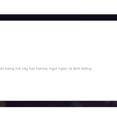
n kiêng trái cây tươi Hannie, ngọt ngào và dinh dưỡng.