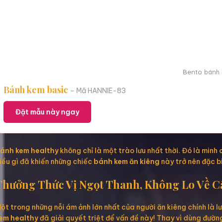
Bento bánh k
Bánh kem basic
– Mã HANNIE-83
Đặt mẫu này ngay
ánh kem healthy
không chỉ là một trào lưu nhất thời. Đó là minh
iều gì đã khiến những chiếc
bánh kem ăn kiêng
này trở nên đặc b
Thưởng Thức Vị Ngọt Thanh, Không Lo Về 
ột trong những nỗi ám ảnh lớn nhất của người ăn kiêng chính là l
em healthy
đã giải quyết triệt để vấn đề này! Thay vì dùng đường 