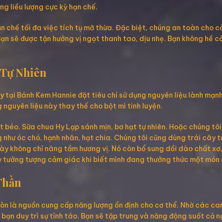
ng liều lượng cực kỳ hạn chế.
n chế tối đa việc tích tụ mỡ thừa. Đặc biệt, chúng an toàn cho 
n sẽ được tận hưởng vị ngọt thanh tao, dịu nhẹ. Bạn không hề cảm
 Tự Nhiên
y
tại Bánh Kem Hannie đặt tiêu chí sử dụng nguyên liệu lành mạn
nguyên liệu này thay thế cho bột mì tinh luyện.
 béo. Sữa chua Hy Lạp sánh mịn, bơ hạt tự nhiên. Hoặc chúng tôi 
như óc chó, hạnh nhân, hạt chia. Chúng tôi cũng dùng trái cây tươ
p này không chỉ nâng tầm hương vị. Nó còn bổ sung dồi dào chất x
ãy tưởng tượng cảm giác khi biết mình đang thưởng thức một món
Thần
 còn là nguồn cung cấp năng lượng ổn định cho cơ thể. Nhờ các 
 bạn duy trì sự tỉnh táo. Bạn sẽ tập trung và năng động suốt cả 