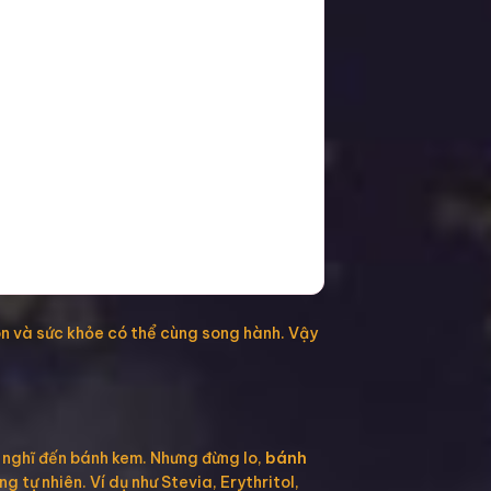
gon và sức khỏe có thể cùng song hành. Vậy
i nghĩ đến bánh kem. Nhưng đừng lo,
bánh
 tự nhiên. Ví dụ như Stevia, Erythritol,