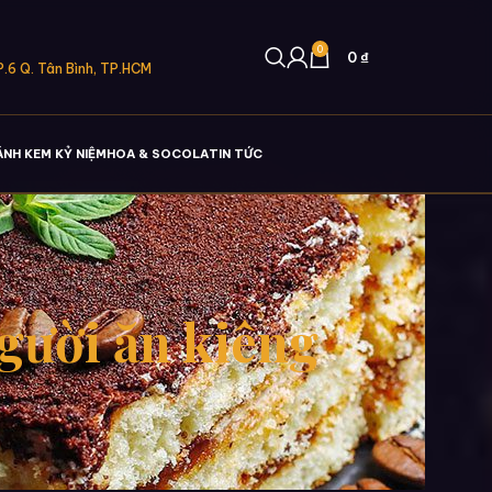
0
0
₫
.6 Q. Tân Bình, TP.HCM
ÁNH KEM KỶ NIỆM
HOA & SOCOLA
TIN TỨC
gười ăn kiêng