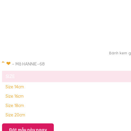
Bánh kem gi
́ ́ ̂ ❤
– Mã HANNIE-68
SIZE
Size 14cm
Size 16cm
Size 18cm
Size 20cm
Đặt mẫu này ngay