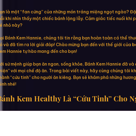
ạn là một “fan cứng” của những món tráng miệng ngọt ngào? Đặc b
ỗi khi nhìn thấy một chiếc bánh lộng lẫy. Cảm giác tiếc nuối khi ph
é nhỏ này?
ại Bánh Kem Hannie, chúng tôi tin rằng bạn hoàn toàn có thể thư
ó và đã tìm ra lời giải đáp! Chào mừng bạn đến với thế giới của
b
em Hannie tự hào mang đến cho bạn!
ới sứ mệnh giúp bạn ăn ngon, sống khỏe, Bánh Kem Hannie đã và 
hiện” với mọi chế độ ăn. Trong bài viết này, hãy cùng chúng tôi
hành “cứu tinh” cho người ăn kiêng. Bạn sẽ khám phá những hương 
ình nhé!
Bánh Kem Healthy Là “Cứu Tinh” Cho N