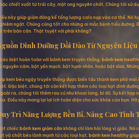
oặc chiết xuất từ trái cây, mật ong nguyên chất. Chúng tôi sử dụ
iều này giúp giảm đáng kể tổng lượng calo nạp vào cơ thể. Nó hạ
ghiêm ngặt. Chúng cũng tốt cho những ai mắc bệnh tiểu đường. Bạ
ố trên bàn cân. Thật tuyệt vời phải không?
Nguồn Dinh Dưỡng Dồi Dào Từ Nguyên Liệu
hác biệt hoàn toàn với bánh kem truyền thống.
bánh kem health
ì nguyên cám, bột yến mạch, bột hạnh nhân, hoặc bột dừa. Những 
ớp kem béo ngậy truyền thống được biến tấu thành kem phô mai ít
át. Đặc biệt, chúng tôi còn kết hợp thêm các loại hạt dinh dưỡng 
goài ra, chúng tôi thêm rau củ như khoai lang, bí đỏ. Sự kết hợ
óa. Điều này mang lại lợi ích toàn diện cho sức khỏe của bạn. H
Duy Trì Năng Lượng Bền Bỉ, Nâng Cao Tinh 
ột chiếc
bánh kem giảm cân
không chỉ làm hài lòng vị giác. Nó
ạt và chất béo lành mạnh từ các loại hạt.
bánh kem healthy
giúp