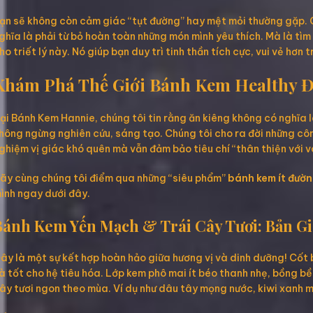
ạn sẽ không còn cảm giác “tụt đường” hay mệt mỏi thường gặp. C
ghĩa là phải từ bỏ hoàn toàn những món mình yêu thích. Mà là tìm
ho triết lý này. Nó giúp bạn duy trì tinh thần tích cực, vui vẻ 
Khám Phá Thế Giới Bánh Kem Healthy 
ại Bánh Kem Hannie, chúng tôi tin rằng ăn kiêng không có nghĩa 
hông ngừng nghiên cứu, sáng tạo. Chúng tôi cho ra đời những c
ghiệm vị giác khó quên mà vẫn đảm bảo tiêu chí “thân thiện với 
ãy cùng chúng tôi điểm qua những “siêu phẩm”
bánh kem ít đườ
ình ngay dưới đây.
Bánh Kem Yến Mạch & Trái Cây Tươi: Bản Gi
ây là một sự kết hợp hoàn hảo giữa hương vị và dinh dưỡng! Cốt
à tốt cho hệ tiêu hóa. Lớp kem phô mai ít béo thanh nhẹ, bồng bề
ây tươi ngon theo mùa. Ví dụ như dâu tây mọng nước, kiwi xanh m