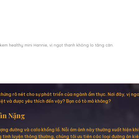
em healthy mini Hannie, vị ngọt thanh không lo tăng cân.
 chứng rõ nét cho sự phát triển của ngành ẩm thực. Nơi đây, vị n
iệt và được yêu thích đến vậy? Bạn có tò mò không?
Cân Nặng
ượng đường và calo khổng lồ. Nỗi ám ảnh này thường xuất hiện kh
tinh luyện thông thường, chúng tôi ưu tiên các loại đường ăn kiêng