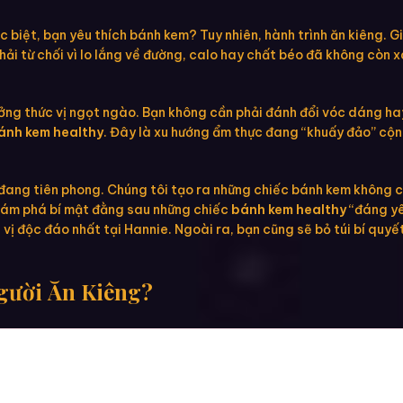
iệt, bạn yêu thích bánh kem? Tuy nhiên, hành trình ăn kiêng. Gi
ải từ chối vì lo lắng về đường, calo hay chất béo đã không còn xa 
ởng thức vị ngọt ngào. Bạn không cần phải đánh đổi vóc dáng hay
ánh kem healthy
. Đây là xu hướng ẩm thực đang “khuấy đảo” cộn
đang tiên phong. Chúng tôi tạo ra những chiếc bánh kem không 
 khám phá bí mật đằng sau những chiếc
bánh kem healthy
“đáng yêu
vị độc đáo nhất tại Hannie. Ngoài ra, bạn cũng sẽ bỏ túi bí quy
gười Ăn Kiêng?