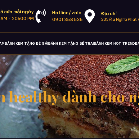
ở cửa mỗi ngày
Hotline/ zalo
Địa chỉ
 AM - 20h00 PM
0901 358 536
233/4a Nghĩa Phát P
NAM
BÁNH KEM TẶNG BÉ GÁI
BÁNH KEM TẶNG BÉ TRAI
BÁNH KEM HOT TREND
B
 healthy dành cho n