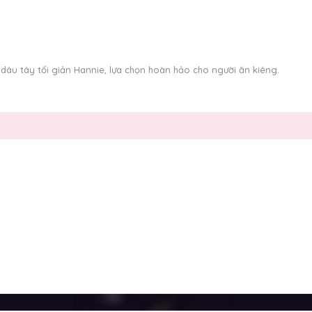
dâu tây tối giản Hannie, lựa chọn hoàn hảo cho người ăn kiêng.