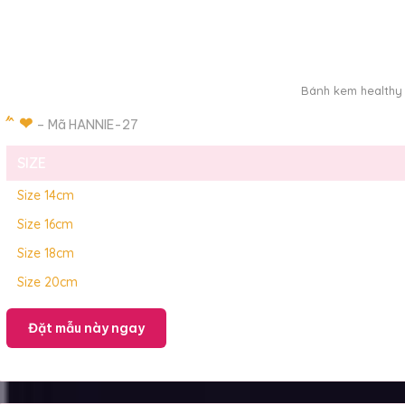
Bánh kem healthy 
́ ́ ̂ ❤
– Mã HANNIE-27
SIZE
Size 14cm
Size 16cm
Size 18cm
Size 20cm
Đặt mẫu này ngay