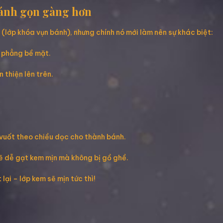
bánh gọn gàng hơn
 (lớp khóa vụn bánh), nhưng chính nó mới làm nên sự khác biệt:
m phẳng bề mặt.
 thiện lên trên.
à vuốt theo chiều dọc cho thành bánh.
ẽ dễ gạt kem mịn mà không bị gồ ghề.
lại – lớp kem sẽ mịn tức thì!