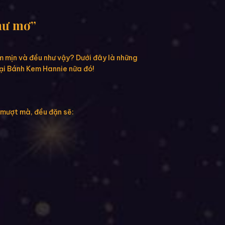
như mơ”
m mịn và đều như vậy? Dưới đây là những
tại Bánh Kem Hannie nữa đó!
 mượt mà, đều đặn sẽ: