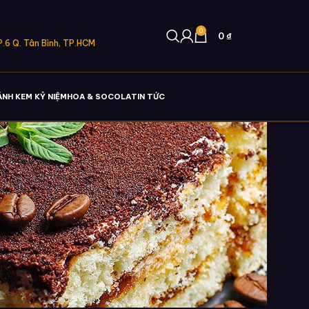
0
0
₫
.6 Q. Tân Bình, TP.HCM
ÁNH KEM KỶ NIỆM
HOA & SOCOLA
TIN TỨC