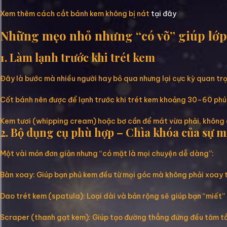
Xem thêm cách cắt bánh kem không bị nát
tại đây
Những mẹo nhỏ nhưng “có võ” giúp lớ
1. Làm lạnh trước khi trét kem
Đây là bước mà nhiều người hay bỏ qua nhưng lại cực kỳ quan tr
Cốt bánh nên được để lạnh trước khi trét kem khoảng 30–60 phút
Kem tươi (whipping cream) hoặc bơ cần để mát vừa phải, không 
2. Bộ dụng cụ phù hợp – Chìa khóa của sự 
Một vài món đơn giản nhưng “có mặt là mọi chuyện dễ dàng”:
Bàn xoay: Giúp bạn phủ kem đều từ mọi góc mà không phải xoay t
Dao trét kem (spatula): Loại dài và bản rộng sẽ giúp bạn “miết”
Scraper (thanh gạt kem): Giúp tạo đường thẳng đứng đều tăm t