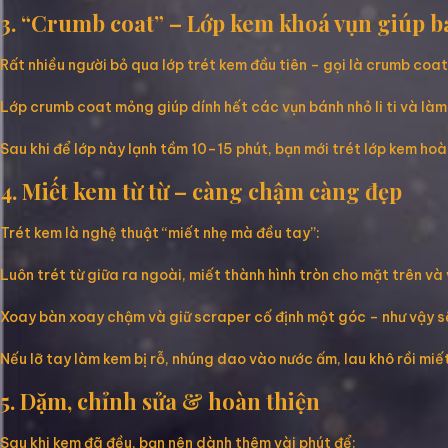
3. “Crumb coat” – Lớp kem khoá vụn giúp 
Rất nhiều người bỏ qua lớp trét kem đầu tiên – gọi là crumb coat
Lớp crumb coat mỏng giúp dính hết các vụn bánh nhỏ li ti và là
Sau khi để lớp này lạnh tầm 10–15 phút, bạn mới trét lớp kem hoàn
4. Miết kem từ từ – càng chậm càng đẹp
Trét kem là nghệ thuật “miết nhẹ mà đều tay”:
Luôn trét từ giữa ra ngoài, miết thành hình tròn cho mặt trên v
Xoay bàn xoay chậm và giữ scraper cố định một góc – như vậy s
Nếu lỡ tay làm kem bị rỗ, nhúng dao vào nước ấm, lau khô rồi miết 
5. Dặm, chỉnh sửa & hoàn thiện
Sau khi kem đã đều, bạn nên dành thêm vài phút để: