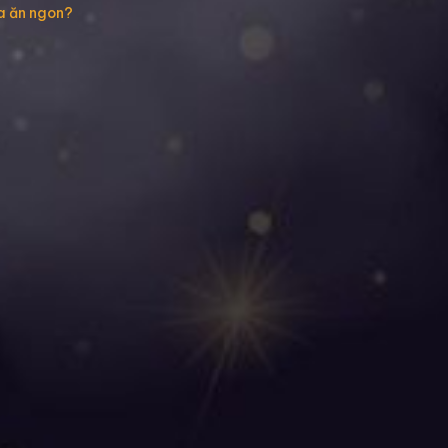
ữa ăn ngon?