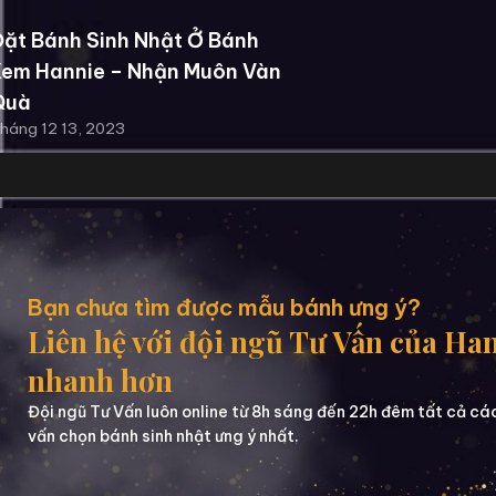
ặt Bánh Sinh Nhật Ở Bánh
Kem Hannie – Nhận Muôn Vàn
Quà
háng 12 13, 2023
Bạn chưa tìm được mẫu bánh ưng ý?
Liên hệ với đội ngũ Tư Vấn của Ha
nhanh hơn
Đội ngũ Tư Vấn luôn online từ 8h sáng đến 22h đêm tất cả cá
vấn chọn bánh sinh nhật ưng ý nhất.