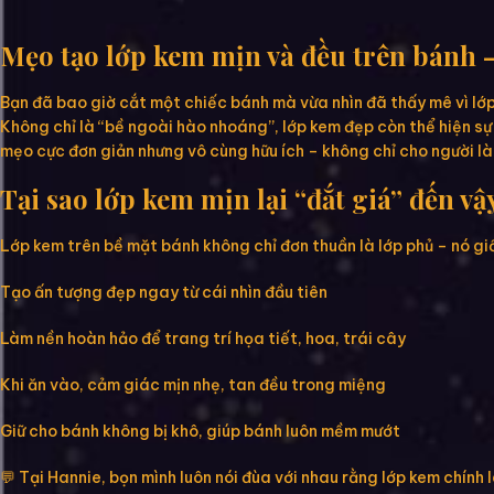
Mẹo tạo lớp kem mịn và đều trên bánh 
Bạn đã bao giờ cắt một chiếc bánh mà vừa nhìn đã thấy mê vì lớ
Không chỉ là “bề ngoài hào nhoáng”, lớp kem đẹp còn thể hiện sự
mẹo cực đơn giản nhưng vô cùng hữu ích – không chỉ cho người là
Tại sao lớp kem mịn lại “đắt giá” đến vậ
Lớp kem trên bề mặt bánh không chỉ đơn thuần là lớp phủ – nó g
Tạo ấn tượng đẹp ngay từ cái nhìn đầu tiên
Làm nền hoàn hảo để trang trí họa tiết, hoa, trái cây
Khi ăn vào, cảm giác mịn nhẹ, tan đều trong miệng
Giữ cho bánh không bị khô, giúp bánh luôn mềm mướt
💬 Tại Hannie, bọn mình luôn nói đùa với nhau rằng lớp kem chính 