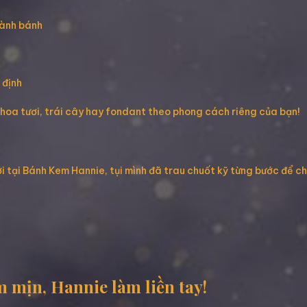
hành bánh
 định
 hoa tươi, trái cây hay fondant theo phong cách riêng của bạn!
i tại Bánh Kem Hannie, tụi mình đã trau chuốt kỹ từng bước để c
 mịn, Hannie làm liền tay!