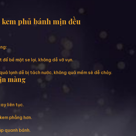
p kem phủ bánh mịn đều
ọng:
 để bề mặt se lại, không dễ vỡ vụn.
quá lạnh dễ bị tách nước, không quá mềm sẽ dễ chảy.
mịn màng
ay liên tục.
 kem phẳng hơn.
ắp quanh bánh.