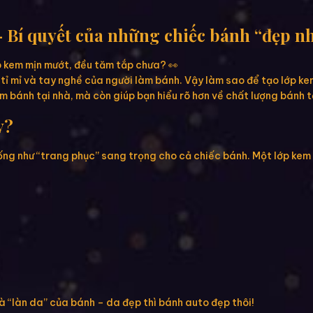
– Bí quyết của những chiếc bánh “đẹp 
p kem mịn mướt, đều tăm tắp chưa? 👀
 tỉ mỉ và tay nghề của người làm bánh. Vậy làm sao để tạo lớp ke
m bánh tại nhà, mà còn giúp bạn hiểu rõ hơn về chất lượng bánh 
y?
iống như “trang phục” sang trọng cho cả chiếc bánh. Một lớp kem
là “làn da” của bánh – da đẹp thì bánh auto đẹp thôi!