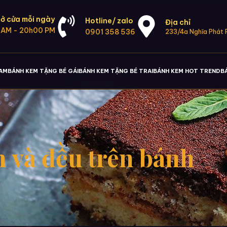
ở cửa mỗi ngày
Hotline/ zalo
Địa chỉ
 AM - 20h00 PM
0901 358 536
233/4a Nghĩa Phát P
NAM
BÁNH KEM TẶNG BÉ GÁI
BÁNH KEM TẶNG BÉ TRAI
BÁNH KEM HOT TREND
B
 và đều trên bánh