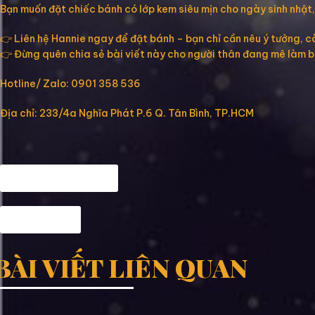
Bạn muốn đặt chiếc bánh có lớp kem siêu mịn cho ngày sinh nhật,
👉 Liên hệ Hannie ngay để đặt bánh – bạn chỉ cần nêu ý tưởng, còn
👉 Đừng quên chia sẻ bài viết này cho người thân đang mê làm 
Hotline/ Zalo: 0901 358 536
Địa chỉ: 233/4a Nghĩa Phát P.6 Q. Tân Bình, TP.HCM
Map đến Hannie
Fanpage
BÀI VIẾT LIÊN QUAN