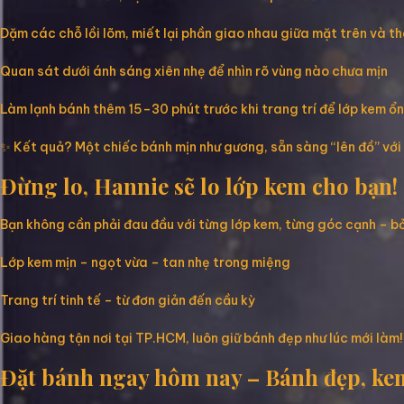
Dặm các chỗ lồi lõm, miết lại phần giao nhau giữa mặt trên và t
Quan sát dưới ánh sáng xiên nhẹ để nhìn rõ vùng nào chưa mịn
Làm lạnh bánh thêm 15–30 phút trước khi trang trí để lớp kem ổn
✨ Kết quả? Một chiếc bánh mịn như gương, sẵn sàng “lên đồ” với
Đừng lo, Hannie sẽ lo lớp kem cho bạn!
Bạn không cần phải đau đầu với từng lớp kem, từng góc cạnh – bở
Lớp kem mịn – ngọt vừa – tan nhẹ trong miệng
Trang trí tinh tế – từ đơn giản đến cầu kỳ
Giao hàng tận nơi tại TP.HCM, luôn giữ bánh đẹp như lúc mới làm!
Đặt bánh ngay hôm nay – Bánh đẹp, kem