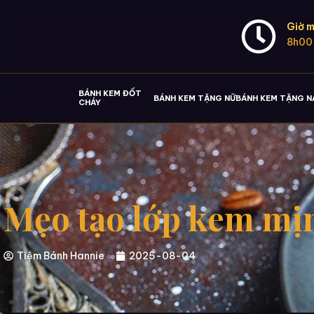
Giờ m
8h00
BÁNH KEM ĐỐT
BÁNH KEM TẶNG NỮ
BÁNH KEM TẶNG 
CHÁY
Mẹo tạo lớp kem mịn
Tiệm Bánh Hannie
2025-08-04