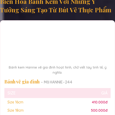
Biến Hóa Bánh Kem Với Những Ý
Tưởng Sáng Tạo Từ Bút Vẽ Thực Phẩm
Bánh kem Hannie vẽ gia đình hoạt hình, chữ viết tay tinh tế, ý
nghĩa.
Bánh vẽ gia đình
– Mã HANNIE-244
SIZE
GIÁ
Size 16cm
410.000đ
Size 18cm
500.000đ