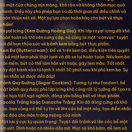
Bề mặt của chúng mịn màng, khô ráo và không thấm mực quá
nhanh. Điều này cho phép bạn có đủ thời gian để điều chỉnh và
hoàn thiện nét vẽ. Một sự lựa chọn hoàn hảo cho
bút vẽ thực
phẩm
!
Royal Icing (Kem Đường Hoàng Gia):
Khi lớp royal icing đã khô
hoàn toàn và trở nên cứng cáp, nó cũng là một “canvas” tuyệt
vời để bạn thỏa sức
vẽ bánh kem
bằng bút thực phẩm.
Kem Bơ (Buttercream):
Để vẽ trên kem bơ, điều kiện tiên quyết
là bề mặt kem phải thật lạnh và đã se lại hoàn toàn. Nếu kem bơ
còn mềm, bút có thể làm hằn vết hoặc gây lem màu. Tốt nhất,
hãy đặt bánh vào tủ lạnh ít nhất 30 phút sau khi phủ kem bơ. Sự
kiên nhẫn sẽ được đền đáp!
Bánh Quy Đường (Sugar Cookies):
Tương tự như fondant, bề
mặt bánh quy được phủ lớp icing khô cũng rất lý tưởng để tạo ra
các họa tiết ngộ nghĩnh, đáng yêu bằng
bút vẽ thực phẩm
.
Socola Trắng hoặc Ganache Trắng:
Khi đã đông cứng và khô
ráo, bạn cũng có thể tự tin vẽ lên các bề mặt này, tạo điểm nhấn
độc đáo cho món tráng miệng của mình.
Một lưu ý cực kỳ quan trọng: Tuyệt đối tránh vẽ lên các bề mặt
ẩm ướt. Dính hoặc có nhiều dầu mỡ. Mực sẽ khó bám, dễ lem và