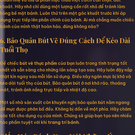
Chấm nhẹ và lau đi phần mực thừa một cách cẩn thận, dứt
khoát. Hãy nhớ chỉ dùng một lượng cồn rất nhỏ để tránh làm
hỏng bề mặt bánh. Luôn thử trên một góc khuất trước khi áp
dụng trực tiếp lên phần chính của bánh. Ai mà chẳng muốn chiếc
bánh của mình thật hoàn hảo, đúng không nào?
6. Bảo Quản Bút Vẽ Đúng Cách Để Kéo Dài
Tuổi Thọ
Để chiếc
bút vẽ thực phẩm
của bạn luôn trong tình trạng tốt
nhất và sẵn sàng cho những lần sáng tạo sau. Hãy luôn đậy nắp
thật kín ngay sau mỗi lần sử dụng. Điều này ngăn mực bị khô và
kéo dài tuổi thọ của bút. Bảo quản bút ở nơi khô ráo, thoáng
mát, tránh ánh nắng trực tiếp và nhiệt độ cao.
Một số nhà sản xuất còn khuyến nghị bảo quản bút nằm ngang
để mực được phân bố đều. Không bị dồn về một phía. Hãy chăm
sóc tốt cho dụng cụ của mình. Chúng sẽ giúp bạn tạo nên nhiều
tác phẩm tuyệt vời khi
trang trí bánh
.