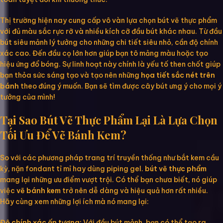
Thị trường hiện nay cung cấp vô vàn lựa chọn bút vẽ thực phẩm
với đủ màu sắc rực rỡ và nhiều kích cỡ đầu bút khác nhau. Từ đầu
bút siêu mảnh lý tưởng cho những chi tiết siêu nhỏ, cần độ chính
xác cao. Đến đầu cọ lớn hơn giúp bạn tô mảng màu hoặc tạo
hiệu ứng đổ bóng. Sự linh hoạt này chính là yếu tố then chốt giúp
bạn thỏa sức sáng tạo và tạo nên những
họa tiết sắc nét trên
bánh
theo đúng ý muốn. Bạn sẽ tìm được cây bút ưng ý cho mọi ý
tưởng của mình!
Tại Sao Bút Vẽ Thực Phẩm Lại Là Lựa Chọn
Tối Ưu Để Vẽ Bánh Kem?
So với các phương pháp trang trí truyền thống như bắt kem cầu
kỳ, nặn fondant tỉ mỉ hay dùng piping gel.
bút vẽ thực phẩm
mang lại những ưu điểm vượt trội. Có thể bạn chưa biết, nó giúp
việc
vẽ bánh kem
trở nên dễ dàng và hiệu quả hơn rất nhiều.
Hãy cùng xem những lợi ích mà nó mang lại:
Độ chính xác ấn tượng:
Với đầu bút mảnh, bạn có thể tạo ra