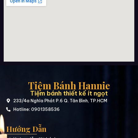
Tiệm Bánh Hannie
Tiệm bánh thiết kế ít ngọt
233/4a Nghĩa Phát P.6 Q. Tân Bình, TP.HCM
Hotline: 0901358536
Hướng Dẫn