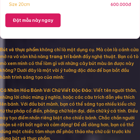
Size 20cm
600.000đ
Đặt mẫu này ngay
Bút vẽ thực phẩm
không chỉ là một dụng cụ. Mà còn là cánh cửa
mở ra vô vàn khả năng
trang trí bánh
đầy nghệ thuật. Bạn có tò
mò xem mình có thể làm gì với những cây bút màu ăn được này
không? Dưới đây là một vài ý tưởng độc đáo để bạn bắt đầu
hành trình sáng tạo của mình:
Cá Nhân Hóa Bánh Với Chữ Viết Độc Đáo:
Viết tên người thân,
những lời chúc mừng ý nghĩa, hoặc các câu trích dẫn yêu thích
lên bánh. Với đầu bút mảnh, bạn có thể sáng tạo nhiều kiểu chữ
từ thư pháp cổ điển, phông chữ hiện đại, đến chữ ký cá tính. Điều
này tạo điểm nhấn riêng biệt cho chiếc bánh. Chắc chắn người
nhận sẽ rất bất ngờ và cảm động! Để dễ dàng hơn, bạn có thể
dùng một chiếc tăm nhọn để phác thảo nhẹ chữ cái trước khi
dùng bút vẽ thực phẩm.