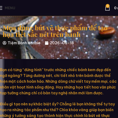
0
MENU
0
Mẹo dùng bút vẽ thực phẩm để tạo
họa tiết sắc nét trên bánh
Tiệm Bánh Hannie
2026-06-18
Bạn có từng “đứng hình” trước những chiếc bánh kem đẹp đến
ngỡ ngàng? Từng đường nét, chi tiết nhỏ trên bánh được thể
hiện một cách hoàn hảo. Những dòng chữ viết tay mềm mại, các
nhân vật hoạt hình sống động. Hay những họa tiết hoa văn phức
tạp tưởng chừng chỉ có bàn tay nghệ nhân mới làm được.
Điều gì tạo nên sự khác biệt ấy? Chẳng lẽ bạn không thể tự tay
tạo ra những tác phẩm như thế? Chìa khóa vàng giúp bạn biến
những ý tưởng sáng tạo thành hiện thực chính là
bút vẽ thực