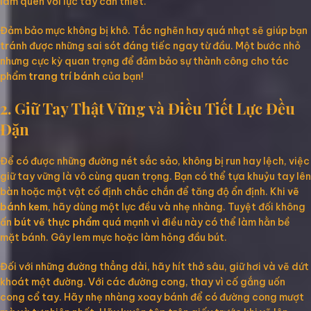
làm quen với lực tay cần thiết.
Đảm bảo mực không bị khô. Tắc nghẽn hay quá nhạt sẽ giúp bạn
tránh được những sai sót đáng tiếc ngay từ đầu. Một bước nhỏ
nhưng cực kỳ quan trọng để đảm bảo sự thành công cho tác
phẩm
trang trí bánh
của bạn!
2. Giữ Tay Thật Vững và Điều Tiết Lực Đều
Đặn
Để có được những đường nét sắc sảo, không bị run hay lệch, việc
giữ tay vững là vô cùng quan trọng. Bạn có thể tựa khuỷu tay lên
bàn hoặc một vật cố định chắc chắn để tăng độ ổn định. Khi
vẽ
bánh kem
, hãy dùng một lực đều và nhẹ nhàng. Tuyệt đối không
ấn
bút vẽ thực phẩm
quá mạnh vì điều này có thể làm hằn bề
mặt bánh. Gây lem mực hoặc làm hỏng đầu bút.
Đối với những đường thẳng dài, hãy hít thở sâu, giữ hơi và vẽ dứt
khoát một đường. Với các đường cong, thay vì cố gắng uốn
cong cổ tay. Hãy nhẹ nhàng xoay bánh để có đường cong mượt