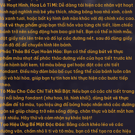
Vẽ Hoạt Hình, Hoa Lá Tỉ Mỉ:
Dễ dàng tái hiện các nhân vật hoạt
hình ngộ nghĩnh mà bé yêu thích, những bông hoa nhỏ xinh, cành
lá xanh tươi, hoặc bất kỳ hình ảnh nào khác với độ chính xác cao.
Bút vẽ thực phẩm
giúp bạn thổi hồn vào từng chi tiết, làm chiếc
bánh trở nên sống động hơn bao giờ hết. Bạn có thể in hình mẫu,
đặt giấy nến lên trên và đồ lại các đường nét, sau đó dùng giấy
nến đã đồ để chuyển hình lên bánh.
Phác Thảo Bố Cục Hoàn Hảo:
Bạn có thể dùng
bút vẽ thực
phẩm
màu nhạt để phác thảo đường viền của họa tiết trước khi
tiến hành bắt kem, tô màu bằng gel hoặc đặt các chi tiết
fondant. Điều này đảm bảo bố cục tổng thể của bánh luôn cân
đối và hài hòa, giúp bạn tự tin hơn khi thực hiện các bước tiếp
theo.
Tô Màu Cho Các Chi Tiết Nổi Bật:
Nếu bạn có các chi tiết trang
trí nổi bằng fondant (như hoa, lá, hình khối), dùng
bút vẽ thực
phẩm
để tô màu, tạo hiệu ứng đổ bóng hoặc nhấn nhá các đường
gân sẽ giúp chúng trở nên sống động, chân thực và bắt mắt hơn
rất nhiều. Hãy thử và cảm nhận sự khác biệt!
Tạo Hiệu Ứng Bề Mặt Độc Đáo:
Bằng cách khéo léo vẽ các
đường vân, chấm nhỏ li ti và tô màu, bạn có thể tạo ra các hiệu