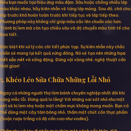
Nếu bạn muốn tạo hiệu ứng màu đậm. Sâu hoặc chồng nhiều lớp
màu khác nhau, hãy kiên nhẫn vẽ từng lớp mỏng. Sau đó, chờ cho
lớp trước khô hoàn toàn trước khi tiếp tục vẽ lớp tiếp theo.
Phương pháp này không chỉ giúp màu sắc lên chuẩn xác hơn.
Tránh bị lem mà còn tạo chiều sâu và độ chuyển màu tinh tế cho
họa tiết.
Đặc biệt khi xử lý các chi tiết phức tạp. Sự kiên nhẫn này chắc
chắn sẽ mang lại kết quả xứng đáng. Nó sẽ tạo nên những
họa
tiết sắc nét
và sống động. Đừng vội vàng nhé, nghệ thuật cần
thời gian!
5. Khéo Léo Sửa Chữa Những Lỗi Nhỏ
Ngay cả những người thợ làm bánh chuyên nghiệp nhất đôi khi
cũng mắc lỗi. Đừng quá lo lắng! Với những sai sót nhỏ như một
nét vẽ bị lem nhẹ hoặc một chấm mực không mong muốn. Bạn có
thể dùng một cây tăm bông nhỏ, thấm một chút cồn thực phẩm
(hoặc rượu trắng có độ cồn cao như vodka).