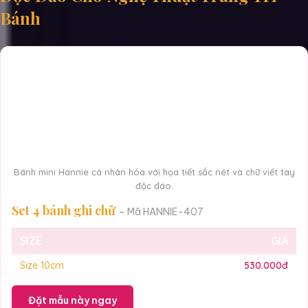
Bánh
Bánh mini Hannie cá nhân hóa với họa tiết sắc nét và chữ viết tay
độc đáo.
Set 4 bánh ghi chữ
– Mã HANNIE-407
SIZE
GIÁ
Size 10cm
530.000đ
Đặt mẫu này ngay