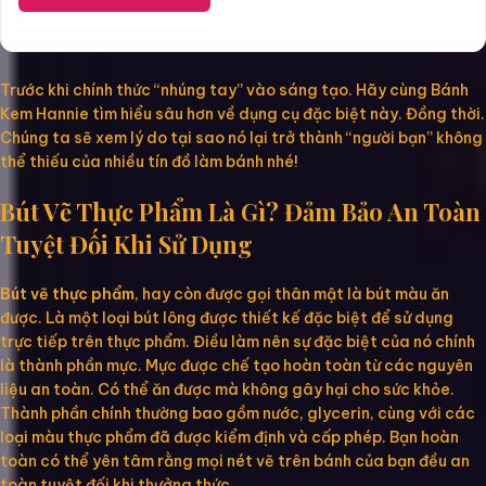
Trước khi chính thức “nhúng tay” vào sáng tạo. Hãy cùng Bánh
Kem Hannie tìm hiểu sâu hơn về dụng cụ đặc biệt này. Đồng thời.
Chúng ta sẽ xem lý do tại sao nó lại trở thành “người bạn” không
thể thiếu của nhiều tín đồ làm bánh nhé!
Bút Vẽ Thực Phẩm Là Gì? Đảm Bảo An Toàn
Tuyệt Đối Khi Sử Dụng
Bút vẽ thực phẩm
, hay còn được gọi thân mật là bút màu ăn
được. Là một loại bút lông được thiết kế đặc biệt để sử dụng
trực tiếp trên thực phẩm. Điều làm nên sự đặc biệt của nó chính
là thành phần mực. Mực được chế tạo hoàn toàn từ các nguyên
liệu an toàn. Có thể ăn được mà không gây hại cho sức khỏe.
Thành phần chính thường bao gồm nước, glycerin, cùng với các
loại màu thực phẩm đã được kiểm định và cấp phép. Bạn hoàn
toàn có thể yên tâm rằng mọi nét vẽ trên bánh của bạn đều an
toàn tuyệt đối khi thưởng thức.