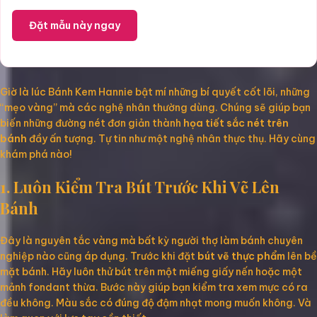
Đặt mẫu này ngay
Giờ là lúc Bánh Kem Hannie bật mí những bí quyết cốt lõi, những
“mẹo vàng” mà các nghệ nhân thường dùng. Chúng sẽ giúp bạn
biến những đường nét đơn giản thành
họa tiết sắc nét trên
bánh
đầy ấn tượng. Tự tin như một nghệ nhân thực thụ. Hãy cùng
khám phá nào!
1. Luôn Kiểm Tra Bút Trước Khi Vẽ Lên
Bánh
Đây là nguyên tắc vàng mà bất kỳ người thợ làm bánh chuyên
nghiệp nào cũng áp dụng. Trước khi đặt
bút vẽ thực phẩm
lên bề
mặt bánh. Hãy luôn thử bút trên một miếng giấy nến hoặc một
mảnh fondant thừa. Bước này giúp bạn kiểm tra xem mực có ra
đều không. Màu sắc có đúng độ đậm nhạt mong muốn không. Và