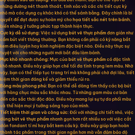
những đường nét thanh thoát, tinh xảo và các chi tiết cực kỳ
nhỏ mà các dụng cụ khác khó có thể sánh bằng. Đây chính là bí
quyết để đạt được sự hoàn mỹ cho
họa tiết sắc nét trên bánh
,
biến những ý tưởng phức tạp thành hiện thực.
Cực kỳ dễ sử dụng:
Việc sử dụng
bút vẽ thực phẩm
đơn giản như
cầm bút viết thông thường. Bạn không cần phải có kỹ năng bắt
kem điêu luyện hay kinh nghiệm đặc biệt nào. Điều này thực sự
tuyệt vời cho những người mới bắt đầu làm bánh.
Mực khô nhanh chóng:
Mực của
bút vẽ thực phẩm
có đặc tính
khô nhanh. Điều này giúp hạn chế tối đa tình trạng lem màu. Nhờ
vậy, bạn có thể tiếp tục trang trí mà không phải chờ đợi lâu, tiết
kiệm thời gian đáng kể và giảm thiểu rủi ro.
Bảng màu phong phú:
Bạn có thể dễ dàng tìm thấy các bộ bút
với hàng chục màu sắc khác nhau. Từ những gam màu cơ bản
đến các sắc thái độc đáo. Điều này mang lại sự tự do phối màu
và thể hiện mọi ý tưởng sáng tạo của mình.
Tiết kiệm thời gian và công sức:
Đối với những chi tiết nhỏ, việc
dùng
bút vẽ thực phẩm
nhanh gọn hơn rất nhiều so với việc cắt
dán fondant tỉ mỉ hay bắt kem cầu kỳ. Điều này giúp bạn hoàn
thành tác phẩm trong thời gian ngắn hơn mà vẫn đảm bảo độ