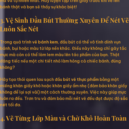
mà và tự nhiên nhất. Hãy luyện tập trên giấy trước khi vẽ lên
bánh thật và bạn sẽ thấy sự khác biệt!
3. Vệ Sinh Đầu Bút Thường Xuyên Để Nét Vẽ
Luôn Sắc Nét
Trong quá trình
vẽ bánh kem
, đầu bút có thể vô tình dính vụn
bánh, bụi hoặc màu từ lớp nền khác. Điều này không chỉ gây tắc
mực mà còn có thể làm lem màu lên tác phẩm của bạn. Thật
đáng tiếc nếu một chi tiết nhỏ làm hỏng cả chiếc bánh, đúng
không?
Hãy tạo thói quen lau sạch đầu
bút vẽ thực phẩm
bằng một
miếng khăn giấy khô hoặc khăn giấy ẩm nhẹ (đảm bảo khăn giấy
không để lại sợi vải) một cách thường xuyên. Việc này giúp mực
luôn ra đều. Trơn tru và đảm bảo mỗi nét vẽ đều đạt được độ
sắc
nét
tối đa.
4. Vẽ Từng Lớp Màu và Chờ Khô Hoàn Toàn