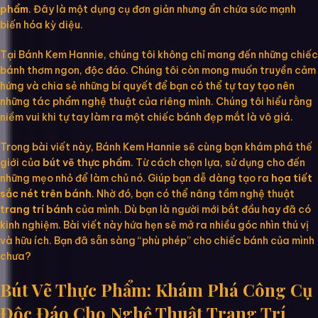
phẩm
. Đây là một dụng cụ đơn giản nhưng ẩn chứa sức mạnh
biến hóa kỳ diệu.
Tại Bánh Kem Hannie, chúng tôi không chỉ mang đến những chiếc
bánh thơm ngon, độc đáo. Chúng tôi còn mong muốn truyền cảm
hứng và chia sẻ những bí quyết để bạn có thể tự tay tạo nên
những tác phẩm nghệ thuật của riêng mình. Chúng tôi hiểu rằng
niềm vui khi tự tay làm ra một chiếc bánh đẹp mắt là vô giá.
Trong bài viết này, Bánh Kem Hannie sẽ cùng bạn khám phá thế
giới của
bút vẽ thực phẩm
. Từ cách chọn lựa, sử dụng cho đến
những mẹo nhỏ để làm chủ nó. Giúp bạn dễ dàng tạo ra
họa tiết
sắc nét trên bánh
. Nhờ đó, bạn có thể nâng tầm nghệ thuật
trang trí bánh
của mình. Dù bạn là người mới bắt đầu hay đã có
kinh nghiệm. Bài viết này hứa hẹn sẽ mở ra nhiều góc nhìn thú vị
và hữu ích. Bạn đã sẵn sàng “phù phép” cho chiếc bánh của mình
chưa?
Bút Vẽ Thực Phẩm: Khám Phá Công Cụ
Độc Đáo Cho Nghệ Thuật Trang Trí