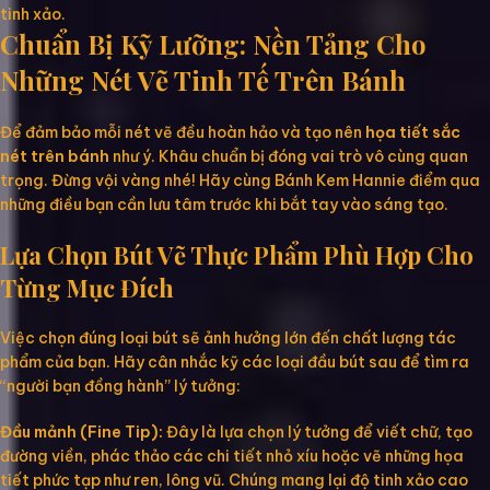
tinh xảo.
Chuẩn Bị Kỹ Lưỡng: Nền Tảng Cho
Những Nét Vẽ Tinh Tế Trên Bánh
Để đảm bảo mỗi nét vẽ đều hoàn hảo và tạo nên
họa tiết sắc
nét trên bánh
như ý. Khâu chuẩn bị đóng vai trò vô cùng quan
trọng. Đừng vội vàng nhé! Hãy cùng Bánh Kem Hannie điểm qua
những điều bạn cần lưu tâm trước khi bắt tay vào sáng tạo.
Lựa Chọn Bút Vẽ Thực Phẩm Phù Hợp Cho
Từng Mục Đích
Việc chọn đúng loại bút sẽ ảnh hưởng lớn đến chất lượng tác
phẩm của bạn. Hãy cân nhắc kỹ các loại đầu bút sau để tìm ra
“người bạn đồng hành” lý tưởng:
Đầu mảnh (Fine Tip):
Đây là lựa chọn lý tưởng để viết chữ, tạo
đường viền, phác thảo các chi tiết nhỏ xíu hoặc vẽ những họa
tiết phức tạp như ren, lông vũ. Chúng mang lại độ tinh xảo cao