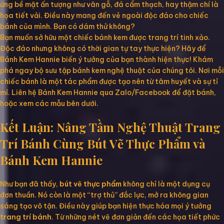
ứng bề mặt ấn tượng như vân gỗ, đá cẩm thạch, hay thậm chí là
họa tiết vải. Điều này mang đến vẻ ngoài độc đáo cho chiếc
bánh của mình. Bạn có dám thử không?
Bạn muốn sở hữu một chiếc bánh kem được trang trí tinh xảo.
Độc đáo nhưng không có thời gian tự tay thực hiện? Hãy để
Bánh Kem Hannie biến ý tưởng của bạn thành hiện thực! Khám
phá ngay bộ sưu tập bánh kem nghệ thuật của chúng tôi. Nơi mỗi
chiếc bánh là một tác phẩm được tạo nên từ tâm huyết và sự tỉ
mỉ. Liên hệ Bánh Kem Hannie qua Zalo/Facebook để đặt bánh,
hoặc xem các mẫu bên dưới.
Kết Luận: Nâng Tầm Nghệ Thuật Trang
Trí Bánh Cùng Bút Vẽ Thực Phẩm và
Bánh Kem Hannie
Như bạn đã thấy,
bút vẽ thực phẩm
không chỉ là một dụng cụ
đơn thuần. Nó còn là một “trợ thủ” đắc lực, mở ra không gian
sáng tạo vô tận. Điều này giúp bạn hiện thực hóa mọi ý tưởng
trang trí bánh
. Từ những nét vẽ đơn giản đến các họa tiết phức