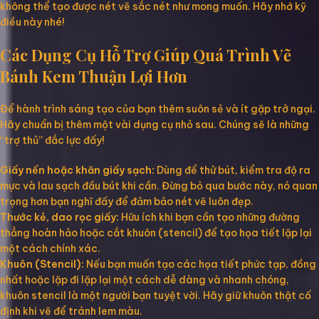
không thể tạo được nét vẽ sắc nét như mong muốn. Hãy nhớ kỹ
điều này nhé!
Các Dụng Cụ Hỗ Trợ Giúp Quá Trình Vẽ
Bánh Kem Thuận Lợi Hơn
Để hành trình sáng tạo của bạn thêm suôn sẻ và ít gặp trở ngại.
Hãy chuẩn bị thêm một vài dụng cụ nhỏ sau. Chúng sẽ là những
“trợ thủ” đắc lực đấy!
Giấy nến hoặc khăn giấy sạch:
Dùng để thử bút, kiểm tra độ ra
mực và lau sạch đầu bút khi cần. Đừng bỏ qua bước này, nó quan
trọng hơn bạn nghĩ đấy để đảm bảo nét vẽ luôn đẹp.
Thước kẻ, dao rọc giấy:
Hữu ích khi bạn cần tạo những đường
thẳng hoàn hảo hoặc cắt khuôn (stencil) để tạo họa tiết lặp lại
một cách chính xác.
Khuôn (Stencil):
Nếu bạn muốn tạo các họa tiết phức tạp, đồng
nhất hoặc lặp đi lặp lại một cách dễ dàng và nhanh chóng,
khuôn stencil là một người bạn tuyệt vời. Hãy giữ khuôn thật cố
định khi vẽ để tránh lem màu.