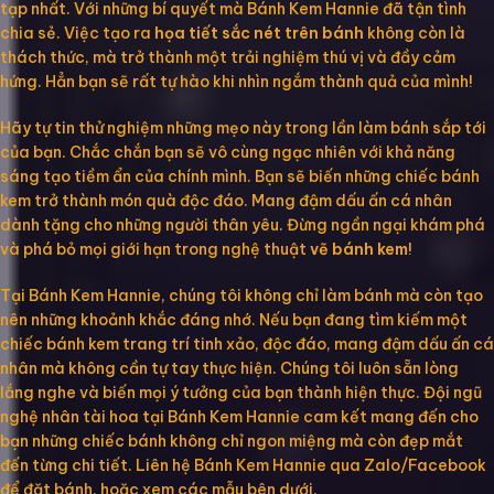
tạp nhất. Với những bí quyết mà Bánh Kem Hannie đã tận tình
chia sẻ. Việc tạo ra
họa tiết sắc nét trên bánh
không còn là
thách thức, mà trở thành một trải nghiệm thú vị và đầy cảm
hứng. Hẳn bạn sẽ rất tự hào khi nhìn ngắm thành quả của mình!
Hãy tự tin thử nghiệm những mẹo này trong lần làm bánh sắp tới
của bạn. Chắc chắn bạn sẽ vô cùng ngạc nhiên với khả năng
sáng tạo tiềm ẩn của chính mình. Bạn sẽ biến những chiếc bánh
kem trở thành món quà độc đáo. Mang đậm dấu ấn cá nhân
dành tặng cho những người thân yêu. Đừng ngần ngại khám phá
và phá bỏ mọi giới hạn trong nghệ thuật
vẽ bánh kem
!
Tại Bánh Kem Hannie, chúng tôi không chỉ làm bánh mà còn tạo
nên những khoảnh khắc đáng nhớ. Nếu bạn đang tìm kiếm một
chiếc bánh kem trang trí tinh xảo, độc đáo, mang đậm dấu ấn cá
nhân mà không cần tự tay thực hiện. Chúng tôi luôn sẵn lòng
lắng nghe và biến mọi ý tưởng của bạn thành hiện thực. Đội ngũ
nghệ nhân tài hoa tại Bánh Kem Hannie cam kết mang đến cho
bạn những chiếc bánh không chỉ ngon miệng mà còn đẹp mắt
đến từng chi tiết. Liên hệ Bánh Kem Hannie qua Zalo/Facebook
để đặt bánh, hoặc xem các mẫu bên dưới.