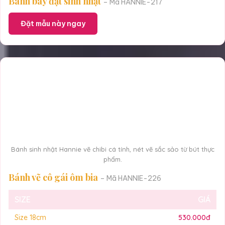
Bánh bày đặt sinh nhật
– Mã HANNIE-217
Đặt mẫu này ngay
Bánh sinh nhật Hannie vẽ chibi cá tính, nét vẽ sắc sảo từ bút thực
phẩm.
Bánh vẽ cô gái ôm bia
– Mã HANNIE-226
SIZE
GIÁ
Size 18cm
530.000đ