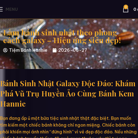
0
MENU
0
Làm bánh sinh nhật theo phong
cách galaxy – Hiệu ứng siêu đẹp!
Tiệm Bánh Hannie
2026-06-27
Bánh Sinh Nhật Galaxy Độc Đáo: Khám
Phá Vũ Trụ Huyền Ảo Cùng Bánh Kem
Hannie
Bạn đang ấp ủ một bữa tiệc sinh nhật thật đặc biệt. Bạn muốn
tìm kiếm một chiếc bánh không chỉ ngon miệng. Chiếc bánh còn
phải khiến mọi ánh nhìn “đứng hình” vì vẻ đẹp độc đáo. Nếu những