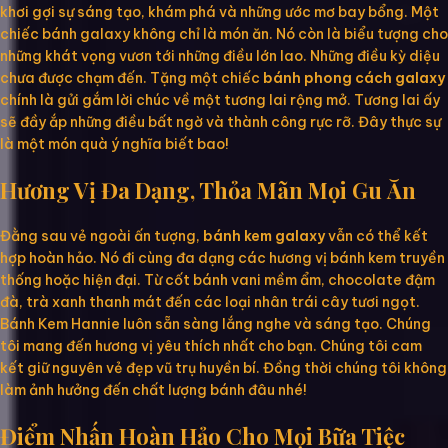
khơi gợi sự sáng tạo, khám phá và những ước mơ bay bổng. Một
chiếc bánh galaxy không chỉ là món ăn. Nó còn là biểu tượng cho
những khát vọng vươn tới những điều lớn lao. Những điều kỳ diệu
chưa được chạm đến. Tặng một chiếc
bánh phong cách galaxy
chính là gửi gắm lời chúc về một tương lai rộng mở. Tương lai ấy
sẽ đầy ắp những điều bất ngờ và thành công rực rỡ. Đây thực sự
là một món quà ý nghĩa biết bao!
Hương Vị Đa Dạng, Thỏa Mãn Mọi Gu Ăn
Đằng sau vẻ ngoài ấn tượng,
bánh kem galaxy
vẫn có thể kết
hợp hoàn hảo. Nó đi cùng đa dạng các hương vị bánh kem truyền
thống hoặc hiện đại. Từ cốt bánh vani mềm ẩm, chocolate đậm
đà, trà xanh thanh mát đến các loại nhân trái cây tươi ngọt.
Bánh Kem Hannie luôn sẵn sàng lắng nghe và sáng tạo. Chúng
tôi mang đến hương vị yêu thích nhất cho bạn. Chúng tôi cam
kết giữ nguyên vẻ đẹp vũ trụ huyền bí. Đồng thời chúng tôi không
làm ảnh hưởng đến chất lượng bánh đâu nhé!
Điểm Nhấn Hoàn Hảo Cho Mọi Bữa Tiệc