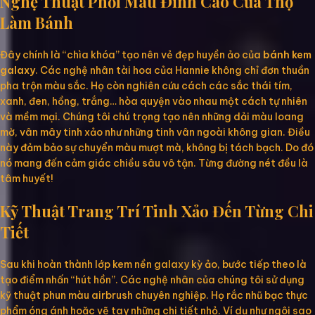
Nghệ Thuật Phối Màu Đỉnh Cao Của Thợ
Làm Bánh
Đây chính là “chìa khóa” tạo nên vẻ đẹp huyền ảo của
bánh kem
galaxy
. Các nghệ nhân tài hoa của Hannie không chỉ đơn thuần
pha trộn màu sắc. Họ còn nghiên cứu cách các sắc thái tím,
xanh, đen, hồng, trắng… hòa quyện vào nhau một cách tự nhiên
và mềm mại. Chúng tôi chú trọng tạo nên những dải màu loang
mờ, vân mây tinh xảo như những tinh vân ngoài không gian. Điều
này đảm bảo sự chuyển màu mượt mà, không bị tách bạch. Do đó
nó mang đến cảm giác chiều sâu vô tận. Từng đường nét đều là
tâm huyết!
Kỹ Thuật Trang Trí Tinh Xảo Đến Từng Chi
Tiết
Sau khi hoàn thành lớp kem nền galaxy kỳ ảo, bước tiếp theo là
tạo điểm nhấn “hút hồn”. Các nghệ nhân của chúng tôi sử dụng
kỹ thuật phun màu airbrush chuyên nghiệp. Họ rắc nhũ bạc thực
phẩm óng ánh hoặc vẽ tay những chi tiết nhỏ. Ví dụ như ngôi sao