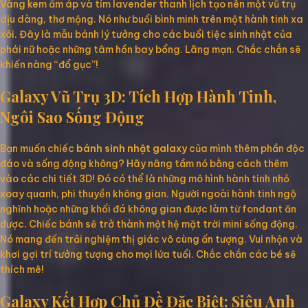
Vàng kem ấm áp và tím lavender thanh lịch tạo nên một vũ trụ
dịu dàng, thơ mộng. Nó như buổi bình minh trên một hành tinh xa
xôi. Đây là mẫu bánh lý tưởng cho các buổi tiệc sinh nhật của
phái nữ hoặc những tâm hồn bay bổng. Lãng mạn. Chắc chắn sẽ
khiến nàng “đổ gục”!
Galaxy Vũ Trụ 3D: Tích Hợp Hành Tinh,
Ngôi Sao Sống Động
Bạn muốn chiếc
bánh sinh nhật galaxy
của mình thêm phần độc
đáo và sống động không? Hãy nâng tầm nó bằng cách thêm
vào các chi tiết 3D! Đó có thể là những mô hình hành tinh nhỏ
xoay quanh, phi thuyền không gian. Người ngoài hành tinh ngộ
nghĩnh hoặc những khối đá không gian được làm từ fondant ăn
được. Chiếc bánh sẽ trở thành một hệ mặt trời mini sống động.
Nó mang đến trải nghiệm thị giác vô cùng ấn tượng. Vui nhộn và
khơi gợi trí tưởng tượng cho mọi lứa tuổi. Chắc chắn các bé sẽ
thích mê!
Galaxy Kết Hợp Chủ Đề Đặc Biệt: Siêu Anh