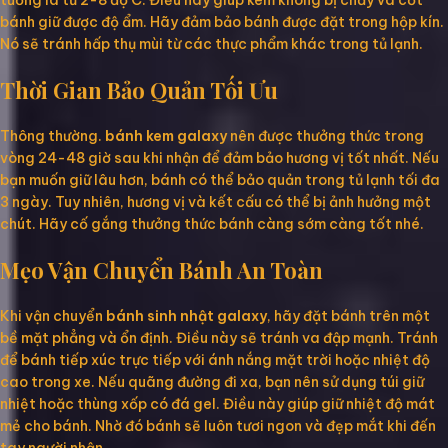
tưởng là từ 2-8 độ C. Điều này giúp kem không bị chảy và cốt
bánh giữ được độ ẩm. Hãy đảm bảo bánh được đặt trong hộp kín.
Nó sẽ tránh hấp thụ mùi từ các thực phẩm khác trong tủ lạnh.
Thời Gian Bảo Quản Tối Ưu
Thông thường.
bánh kem galaxy
nên được thưởng thức trong
vòng 24-48 giờ sau khi nhận để đảm bảo hương vị tốt nhất. Nếu
bạn muốn giữ lâu hơn, bánh có thể bảo quản trong tủ lạnh tối đa
3 ngày. Tuy nhiên, hương vị và kết cấu có thể bị ảnh hưởng một
chút. Hãy cố gắng thưởng thức bánh càng sớm càng tốt nhé.
Mẹo Vận Chuyển Bánh An Toàn
Khi vận chuyển
bánh sinh nhật galaxy
, hãy đặt bánh trên một
bề mặt phẳng và ổn định. Điều này sẽ tránh va đập mạnh. Tránh
để bánh tiếp xúc trực tiếp với ánh nắng mặt trời hoặc nhiệt độ
cao trong xe. Nếu quãng đường đi xa, bạn nên sử dụng túi giữ
nhiệt hoặc thùng xốp có đá gel. Điều này giúp giữ nhiệt độ mát
mẻ cho bánh. Nhờ đó bánh sẽ luôn tươi ngon và đẹp mắt khi đến