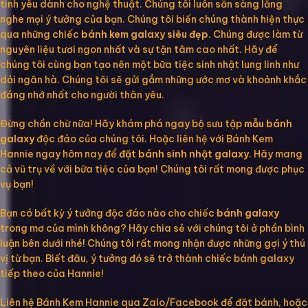
tình yêu dành cho nghệ thuật. Chúng tôi luôn sẵn sàng lắng
nghe mọi ý tưởng của bạn. Chúng tôi biến chúng thành hiện thực
qua những chiếc
bánh kem galaxy siêu đẹp
. Chúng được làm từ
nguyên liệu tươi ngon nhất và sự tận tâm cao nhất. Hãy để
chúng tôi cùng bạn tạo nên một bữa tiệc sinh nhật lung linh như
dải ngân hà. Chúng tôi sẽ gửi gắm những ước mơ và khoảnh khắc
đáng nhớ nhất cho người thân yêu.
Đừng chần chừ nữa! Hãy khám phá ngay bộ sưu tập
mẫu bánh
galaxy
độc đáo của chúng tôi. Hoặc liên hệ với Bánh Kem
Hannie ngay hôm nay để
đặt bánh sinh nhật galaxy
. Hãy mang
cả vũ trụ về với bữa tiệc của bạn! Chúng tôi rất mong được phục
vụ bạn!
Bạn có bất kỳ ý tưởng độc đáo nào cho chiếc
bánh galaxy
trong mơ của mình không? Hãy chia sẻ với chúng tôi ở phần bình
luận bên dưới nhé! Chúng tôi rất mong nhận được những gợi ý thú
vị từ bạn. Biết đâu, ý tưởng đó sẽ trở thành chiếc bánh galaxy
tiếp theo của Hannie!
Liên hệ Bánh Kem Hannie qua Zalo/Facebook để đặt bánh, hoặc