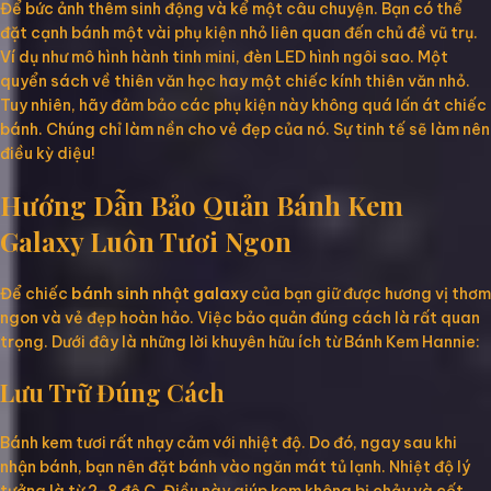
Để bức ảnh thêm sinh động và kể một câu chuyện. Bạn có thể
đặt cạnh bánh một vài phụ kiện nhỏ liên quan đến chủ đề vũ trụ.
Ví dụ như mô hình hành tinh mini, đèn LED hình ngôi sao. Một
quyển sách về thiên văn học hay một chiếc kính thiên văn nhỏ.
Tuy nhiên, hãy đảm bảo các phụ kiện này không quá lấn át chiếc
bánh. Chúng chỉ làm nền cho vẻ đẹp của nó. Sự tinh tế sẽ làm nên
điều kỳ diệu!
Hướng Dẫn Bảo Quản Bánh Kem
Galaxy Luôn Tươi Ngon
Để chiếc
bánh sinh nhật galaxy
của bạn giữ được hương vị thơm
ngon và vẻ đẹp hoàn hảo. Việc bảo quản đúng cách là rất quan
trọng. Dưới đây là những lời khuyên hữu ích từ Bánh Kem Hannie:
Lưu Trữ Đúng Cách
Bánh kem tươi rất nhạy cảm với nhiệt độ. Do đó, ngay sau khi
nhận bánh, bạn nên đặt bánh vào ngăn mát tủ lạnh. Nhiệt độ lý