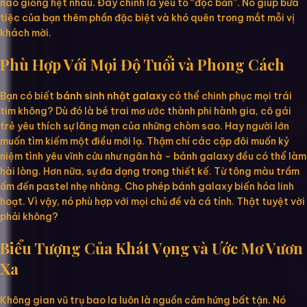
nào giống hệt nhau. Đây chính là yếu tố “độc bản”. Nó giúp bữa
tiệc của bạn thêm phần đặc biệt và khó quên trong mắt mỗi vị
khách mời.
Phù Hợp Với Mọi Độ Tuổi và Phong Cách
Bạn có biết
bánh sinh nhật galaxy
có thể chinh phục mọi trái
tim không? Dù đó là bé trai mơ ước thành phi hành gia, cô gái
trẻ yêu thích sự lãng mạn của những chòm sao. Hay người lớn
muốn tìm kiếm một điều mới lạ. Thậm chí các cặp đôi muốn kỷ
niệm tình yêu vĩnh cửu như ngân hà – bánh galaxy đều có thể làm
hài lòng. Hơn nữa, sự đa dạng trong thiết kế. Từ tông màu trầm
ấm đến pastel nhẹ nhàng. Cho phép bánh galaxy biến hóa linh
hoạt. Vì vậy, nó phù hợp với mọi chủ đề và cá tính. Thật tuyệt vời
phải không?
Biểu Tượng Của Khát Vọng và Ước Mơ Vươn
Xa
Không gian vũ trụ bao la luôn là nguồn cảm hứng bất tận. Nó