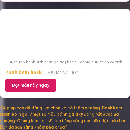
Tuyển tập bánh sinh nhật galaxy basic Hannie, tùy chỉnh cá tính.
Bánh kem basic
– Mã HANNIE-102
Đặt mẫu này ngay
Để giúp bạn dễ dàng lựa chọn và có thêm ý tưởng. Bánh Kem
Hannie xin gợi ý một số
mẫu bánh galaxy
đang rất được ưa
chuộng. Chúng hứa hẹn sẽ làm bừng sáng mọi bữa tiệc của bạn.
Bạn đã sẵn sàng khám phá chưa?