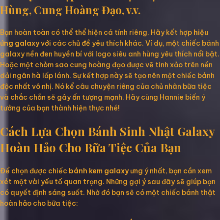
Hùng, Cung Hoàng Đạo, v.v.
Bạn hoàn toàn có thể thể hiện cá tính riêng. Hãy kết hợp
hiệu
ứng galaxy
với các chủ đề yêu thích khác. Ví dụ, một chiếc bánh
galaxy nền đen huyền bí với logo siêu anh hùng yêu thích nổi bật.
Hoặc một chòm sao cung hoàng đạo được vẽ tinh xảo trên nền
dải ngân hà lấp lánh. Sự kết hợp này sẽ tạo nên một chiếc bánh
độc nhất vô nhị. Nó kể câu chuyện riêng của chủ nhân bữa tiệc
và chắc chắn sẽ gây ấn tượng mạnh. Hãy cùng Hannie biến ý
tưởng của bạn thành hiện thực nhé!
Cách Lựa Chọn Bánh Sinh Nhật Galaxy
Hoàn Hảo Cho Bữa Tiệc Của Bạn
Để chọn được chiếc
bánh kem galaxy
ưng ý nhất, bạn cần xem
xét một vài yếu tố quan trọng. Những gợi ý sau đây sẽ giúp bạn
có quyết định sáng suốt. Nhờ đó bạn sẽ có một chiếc bánh thật
hoàn hảo cho bữa tiệc: