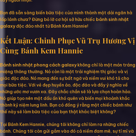
tay người nhận.
Bạn đã sẵn sàng biến bữa tiệc của mình thành một dải ngân hà
lấp lánh chưa? Đừng bỏ lỡ cơ hội sở hữu chiếc
bánh sinh nhật
galaxy
độc đáo nhất từ Bánh Kem Hannie!
Kết Luận: Chinh Phục Vũ Trụ Hương Vị
Cùng Bánh Kem Hannie
Bánh sinh nhật phong cách galaxy
không chỉ là một món tráng
miệng thông thường. Nó còn là một trải nghiệm thị giác và vị
giác độc đáo. Nó mang đến sự bất ngờ và niềm vui khó tả cho
mọi bữa tiệc. Với vẻ đẹp huyền ảo, độc đáo và đầy ý nghĩa về
những ước mơ vươn xa. Đây chắc chắn sẽ là lựa chọn hoàn hảo.
Nó giúp tạo nên một dấu ấn khó quên và biến mọi khoảnh khắc
thành kỷ niệm lung linh. Bạn có đồng ý rằng một chiếc bánh như
thế này sẽ làm bữa tiệc của bạn thật khác biệt không?
Tại Bánh Kem Hannie, chúng tôi không chỉ làm ra những chiếc
bánh. Chúng tôi còn gửi gắm vào đó cả niềm đam mê, sự tỉ mỉ và