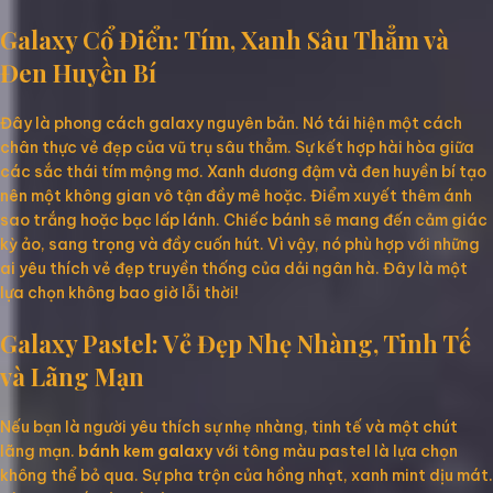
Galaxy Cổ Điển: Tím, Xanh Sâu Thẳm và
Đen Huyền Bí
Đây là phong cách galaxy nguyên bản. Nó tái hiện một cách
chân thực vẻ đẹp của vũ trụ sâu thẳm. Sự kết hợp hài hòa giữa
các sắc thái tím mộng mơ. Xanh dương đậm và đen huyền bí tạo
nên một không gian vô tận đầy mê hoặc. Điểm xuyết thêm ánh
sao trắng hoặc bạc lấp lánh. Chiếc bánh sẽ mang đến cảm giác
kỳ ảo, sang trọng và đầy cuốn hút. Vì vậy, nó phù hợp với những
ai yêu thích vẻ đẹp truyền thống của dải ngân hà. Đây là một
lựa chọn không bao giờ lỗi thời!
Galaxy Pastel: Vẻ Đẹp Nhẹ Nhàng, Tinh Tế
và Lãng Mạn
Nếu bạn là người yêu thích sự nhẹ nhàng, tinh tế và một chút
lãng mạn.
bánh kem galaxy
với tông màu pastel là lựa chọn
không thể bỏ qua. Sự pha trộn của hồng nhạt, xanh mint dịu mát.