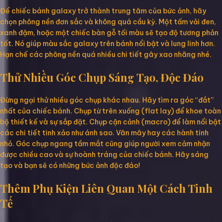
Để chiếc bánh galaxy trở thành trung tâm của bức ảnh, hãy
chọn phông nền đơn sắc và không quá cầu kỳ. Một tấm vải đen,
xanh đậm, hoặc một chiếc bàn gỗ tối màu sẽ tạo độ tương phản
tốt. Nó giúp màu sắc galaxy trên bánh nổi bật và lung linh hơn.
Hạn chế các phông nền quá nhiều chi tiết gây xao nhãng nhé.
Thử Nhiều Góc Chụp Sáng Tạo, Độc Đáo
Đừng ngại thử nhiều góc chụp khác nhau. Hãy tìm ra góc “đắt”
nhất của chiếc bánh. Chụp từ trên xuống (flat lay) để khoe toàn
bộ thiết kế và sự sắp đặt. Chụp cận cảnh (macro) để làm nổi bật
các chi tiết tinh xảo như ánh sao. Vân mây hay các hành tinh
nhỏ. Góc chụp ngang tầm mắt cũng giúp người xem cảm nhận
được chiều cao và sự hoành tráng của chiếc bánh. Hãy sáng
tạo và bạn sẽ có những bức ảnh độc đáo!
Thêm Phụ Kiện Liên Quan Một Cách Tinh
Tế