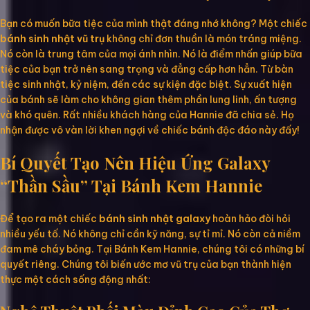
Bạn có muốn bữa tiệc của mình thật đáng nhớ không? Một chiếc
bánh sinh nhật vũ trụ
không chỉ đơn thuần là món tráng miệng.
Nó còn là trung tâm của mọi ánh nhìn. Nó là điểm nhấn giúp bữa
tiệc của bạn trở nên sang trọng và đẳng cấp hơn hẳn. Từ bàn
tiệc sinh nhật, kỷ niệm, đến các sự kiện đặc biệt. Sự xuất hiện
của bánh sẽ làm cho không gian thêm phần lung linh, ấn tượng
và khó quên. Rất nhiều khách hàng của Hannie đã chia sẻ. Họ
nhận được vô vàn lời khen ngợi về chiếc bánh độc đáo này đấy!
Bí Quyết Tạo Nên Hiệu Ứng Galaxy
“Thần Sầu” Tại Bánh Kem Hannie
Để tạo ra một chiếc
bánh sinh nhật galaxy
hoàn hảo đòi hỏi
nhiều yếu tố. Nó không chỉ cần kỹ năng, sự tỉ mỉ. Nó còn cả niềm
đam mê cháy bỏng. Tại Bánh Kem Hannie, chúng tôi có những bí
quyết riêng. Chúng tôi biến ước mơ vũ trụ của bạn thành hiện
thực một cách sống động nhất: