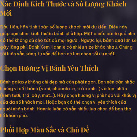
Xác Định Kích Thước và Số Lượng Khách
Mời
Đầu tiên, hãy tính toán số lượng khách mời dự kiến. Điều này
giúp bạn chọn kích thước bánh phù hợp. Một chiếc bánh quá nhỏ
có thể không đủ cho tất cả mọi người. Ngược lại, bánh quá lớn sẽ
gây lãng phí. Bánh Kem Hannie có nhiều size khác nhau. Chúng
tôi luôn sẵn sàng tư vấn để bạn có lựa chọn tối ưu nhất.
Chọn Hương Vị Bánh Yêu Thích
Bánh galaxy không chỉ đẹp mà còn phải ngon. Bạn nên cân nhắc
hương vị cốt bánh (vani, chocolate, trà xanh…) và loại nhân
(kem tươi, trái cây, mứt…). Hãy chọn hương vị phù hợp với khẩu vị
của đa số khách mời. Hoặc bạn có thể chọn vị yêu thích của
người nhận bánh. Hannie luôn có sẵn nhiều lựa chọn để bạn tha
hồ khám phá.
Phối Hợp Màu Sắc và Chủ Đề