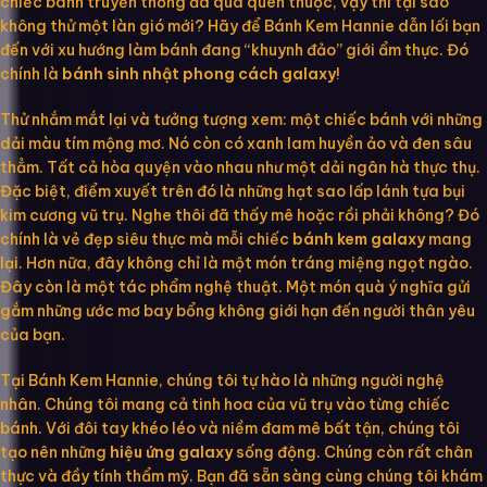
chiếc bánh truyền thống đã quá quen thuộc, vậy thì tại sao
không thử một làn gió mới? Hãy để Bánh Kem Hannie dẫn lối bạn
đến với xu hướng làm bánh đang “khuynh đảo” giới ẩm thực. Đó
chính là
bánh sinh nhật phong cách galaxy
!
Thử nhắm mắt lại và tưởng tượng xem: một chiếc bánh với những
dải màu tím mộng mơ. Nó còn có xanh lam huyền ảo và đen sâu
thẳm. Tất cả hòa quyện vào nhau như một dải ngân hà thực thụ.
Đặc biệt, điểm xuyết trên đó là những hạt sao lấp lánh tựa bụi
kim cương vũ trụ. Nghe thôi đã thấy mê hoặc rồi phải không? Đó
chính là vẻ đẹp siêu thực mà mỗi chiếc
bánh kem galaxy
mang
lại. Hơn nữa, đây không chỉ là một món tráng miệng ngọt ngào.
Đây còn là một tác phẩm nghệ thuật. Một món quà ý nghĩa gửi
gắm những ước mơ bay bổng không giới hạn đến người thân yêu
của bạn.
Tại Bánh Kem Hannie, chúng tôi tự hào là những người nghệ
nhân. Chúng tôi mang cả tinh hoa của vũ trụ vào từng chiếc
bánh. Với đôi tay khéo léo và niềm đam mê bất tận, chúng tôi
tạo nên những
hiệu ứng galaxy
sống động. Chúng còn rất chân
thực và đầy tính thẩm mỹ. Bạn đã sẵn sàng cùng chúng tôi khám