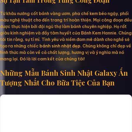
Sự Tận Tâm Trong Từng Công Đoạn
Từ khâu nướng cốt bánh vàng ươm, pha chế kem béo ngậy, phối
màu nghệ thuật cho đến trang trí hoàn thiện. Mọi công đoạn đều
được thực hiện bởi đội ngũ thợ làm bánh chuyên nghiệp. Họ rất
giàu kinh nghiệm và đầy tâm huyết của Bánh Kem Hannie. Chúng
tôi tin rằng, sự tỉ mỉ. Tình yêu và niềm đam mê dành cho nghề sẽ
tạo ra những chiếc
bánh sinh nhật đẹp
. Chúng không chỉ đẹp về
hình thức mà còn về cả chất lượng, hương vị và ý nghĩa mà nó
mang lại. Đó là lời cam kết của chúng tôi!
Những Mẫu Bánh Sinh Nhật Galaxy Ấn
Tượng Nhất Cho Bữa Tiệc Của Bạn