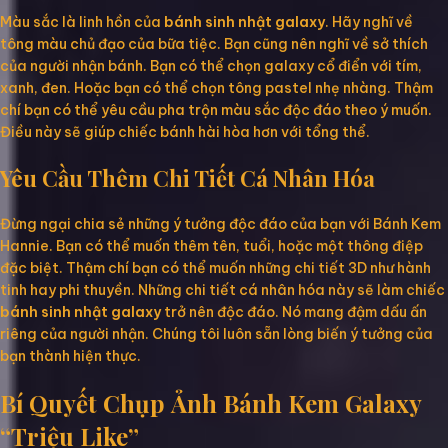
Màu sắc là linh hồn của
bánh sinh nhật galaxy
. Hãy nghĩ về
tông màu chủ đạo của bữa tiệc. Bạn cũng nên nghĩ về sở thích
của người nhận bánh. Bạn có thể chọn galaxy cổ điển với tím,
xanh, đen. Hoặc bạn có thể chọn tông pastel nhẹ nhàng. Thậm
chí bạn có thể yêu cầu pha trộn màu sắc độc đáo theo ý muốn.
Điều này sẽ giúp chiếc bánh hài hòa hơn với tổng thể.
Yêu Cầu Thêm Chi Tiết Cá Nhân Hóa
Đừng ngại chia sẻ những ý tưởng độc đáo của bạn với Bánh Kem
Hannie. Bạn có thể muốn thêm tên, tuổi, hoặc một thông điệp
đặc biệt. Thậm chí bạn có thể muốn những chi tiết 3D như hành
tinh hay phi thuyền. Những chi tiết cá nhân hóa này sẽ làm chiếc
bánh sinh nhật galaxy
trở nên độc đáo. Nó mang đậm dấu ấn
riêng của người nhận. Chúng tôi luôn sẵn lòng biến ý tưởng của
bạn thành hiện thực.
Bí Quyết Chụp Ảnh Bánh Kem Galaxy
“Triệu Like”