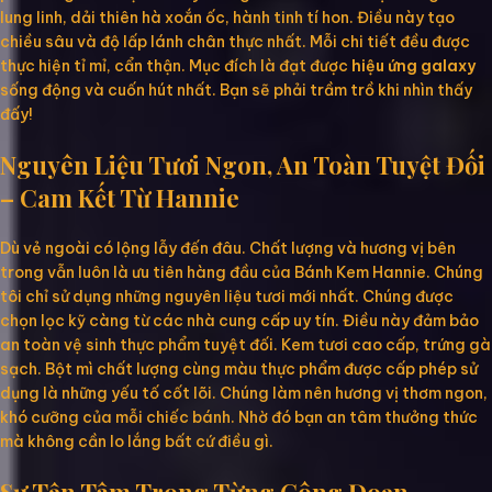
lung linh, dải thiên hà xoắn ốc, hành tinh tí hon. Điều này tạo
chiều sâu và độ lấp lánh chân thực nhất. Mỗi chi tiết đều được
thực hiện tỉ mỉ, cẩn thận. Mục đích là đạt được
hiệu ứng galaxy
sống động và cuốn hút nhất. Bạn sẽ phải trầm trồ khi nhìn thấy
đấy!
Nguyên Liệu Tươi Ngon, An Toàn Tuyệt Đối
– Cam Kết Từ Hannie
Dù vẻ ngoài có lộng lẫy đến đâu. Chất lượng và hương vị bên
trong vẫn luôn là ưu tiên hàng đầu của Bánh Kem Hannie. Chúng
tôi chỉ sử dụng những nguyên liệu tươi mới nhất. Chúng được
chọn lọc kỹ càng từ các nhà cung cấp uy tín. Điều này đảm bảo
an toàn vệ sinh thực phẩm tuyệt đối. Kem tươi cao cấp, trứng gà
sạch. Bột mì chất lượng cùng màu thực phẩm được cấp phép sử
dụng là những yếu tố cốt lõi. Chúng làm nên hương vị thơm ngon,
khó cưỡng của mỗi chiếc bánh. Nhờ đó bạn an tâm thưởng thức
mà không cần lo lắng bất cứ điều gì.