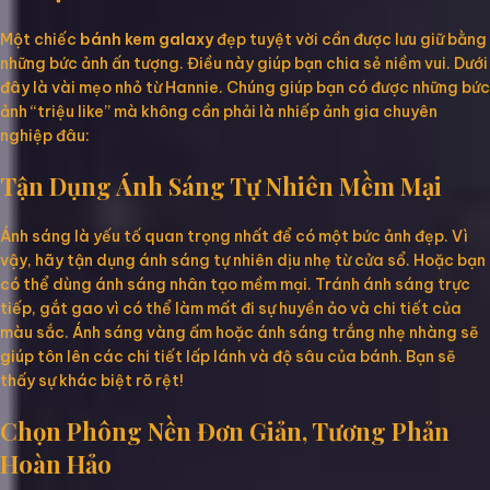
Một chiếc
bánh kem galaxy
đẹp tuyệt vời cần được lưu giữ bằng
những bức ảnh ấn tượng. Điều này giúp bạn chia sẻ niềm vui. Dưới
đây là vài mẹo nhỏ từ Hannie. Chúng giúp bạn có được những bức
ảnh “triệu like” mà không cần phải là nhiếp ảnh gia chuyên
nghiệp đâu:
Tận Dụng Ánh Sáng Tự Nhiên Mềm Mại
Ánh sáng là yếu tố quan trọng nhất để có một bức ảnh đẹp. Vì
vậy, hãy tận dụng ánh sáng tự nhiên dịu nhẹ từ cửa sổ. Hoặc bạn
có thể dùng ánh sáng nhân tạo mềm mại. Tránh ánh sáng trực
tiếp, gắt gao vì có thể làm mất đi sự huyền ảo và chi tiết của
màu sắc. Ánh sáng vàng ấm hoặc ánh sáng trắng nhẹ nhàng sẽ
giúp tôn lên các chi tiết lấp lánh và độ sâu của bánh. Bạn sẽ
thấy sự khác biệt rõ rệt!
Chọn Phông Nền Đơn Giản, Tương Phản
Hoàn Hảo