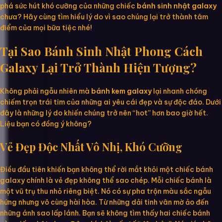
phá sức hút khó cưỡng của những chiếc
bánh sinh nhật galaxy
chưa? Hãy cùng tìm hiểu lý do vì sao chúng lại trở thành tâm
điểm của mọi bữa tiệc nhé!
Tại Sao Bánh Sinh Nhật Phong Cách
Galaxy Lại Trở Thành Hiện Tượng?
Không phải ngẫu nhiên mà
bánh kem galaxy
lại nhanh chóng
chiếm trọn trái tim của những ai yêu cái đẹp và sự độc đáo. Dưới
đây là những lý do khiến chúng trở nên “hot” hơn bao giờ hết.
Liệu bạn có đồng ý không?
Vẻ Đẹp Độc Nhất Vô Nhị, Khó Cưỡng
Điều đầu tiên khiến bạn không thể rời mắt khỏi một chiếc bánh
galaxy chính là vẻ đẹp không thể sao chép. Mỗi chiếc bánh là
một vũ trụ thu nhỏ riêng biệt. Nó có sự pha trộn màu sắc ngẫu
hứng nhưng vô cùng hài hòa. Từ những dải tinh vân mờ ảo đến
những ánh sao lấp lánh. Bạn sẽ không tìm thấy hai chiếc bánh