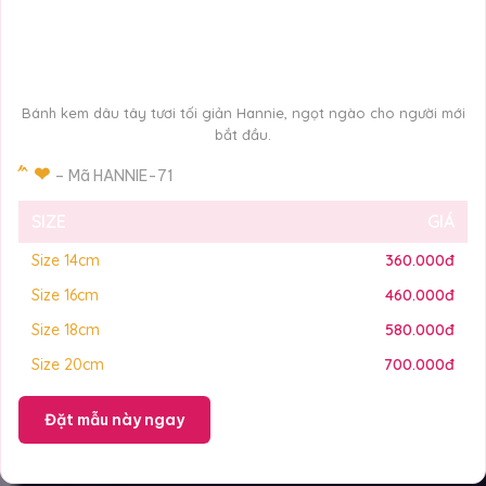
Bánh kem dâu tây tươi tối giản Hannie, ngọt ngào cho người mới
bắt đầu.
́ ́ ̂ ❤
– Mã HANNIE-71
SIZE
GIÁ
Size 14cm
360.000đ
Size 16cm
460.000đ
Size 18cm
580.000đ
Size 20cm
700.000đ
Đặt mẫu này ngay