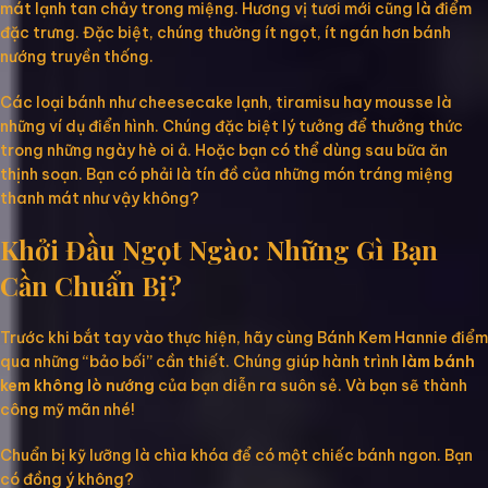
mát lạnh tan chảy trong miệng. Hương vị tươi mới cũng là điểm
đặc trưng. Đặc biệt, chúng thường ít ngọt, ít ngán hơn bánh
nướng truyền thống.
Các loại bánh như cheesecake lạnh, tiramisu hay mousse là
những ví dụ điển hình. Chúng đặc biệt lý tưởng để thưởng thức
trong những ngày hè oi ả. Hoặc bạn có thể dùng sau bữa ăn
thịnh soạn. Bạn có phải là tín đồ của những món tráng miệng
thanh mát như vậy không?
Khởi Đầu Ngọt Ngào: Những Gì Bạn
Cần Chuẩn Bị?
Trước khi bắt tay vào thực hiện, hãy cùng Bánh Kem Hannie điểm
qua những “bảo bối” cần thiết. Chúng giúp hành trình
làm bánh
kem không lò nướng
của bạn diễn ra suôn sẻ. Và bạn sẽ thành
công mỹ mãn nhé!
Chuẩn bị kỹ lưỡng là chìa khóa để có một chiếc bánh ngon. Bạn
có đồng ý không?