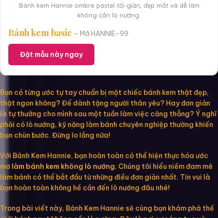
Bánh kem Hannie ombre pastel tối giản, đẹp mắt và dễ làm
không cần lò nướng.
Bánh kem basic
– Mã HANNIE-99
Đặt mẫu này ngay
Bạn có từng ước tự tay chuẩn bị một chiếc bánh kem thật đẹp,
thật ngon không? Để dành tặng người thân yêu? Hay đơn giản
là tự thưởng cho mình sau một tuần làm việc căng thẳng? Ý nghĩ
phải có lò nướng, kỹ năng làm bánh chuyên nghiệp thường khiến
bạn chùn bước. Đừng lo lắng nữa!
Với Bánh Kem Hannie, bạn hoàn toàn có thể hiện thực hóa ước
mơ
làm bánh kem không lò nướng
. Chúng tôi hiểu niềm đam mê
làm bánh có thể bắt đầu từ những điều đơn giản nhất. Tin vui là
bạn hoàn toàn không hề cần đến lò nướng đâu nhé!
Trong bài viết này, Bánh Kem Hannie sẽ cùng bạn khám phá thế