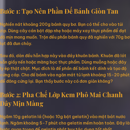
Bước 1: Tạo Nên Phần Đế Bánh Giòn Tan
Nghiền nát khoảng 200g bánh quy bơ. Bạn có thể cho vào túi
zip. Dùng cây cán bột đập nhẹ hoặc máy xay thực phẩm để đạt
độ mịn mong muốn. Trộn đều phần bánh quy đã nghiền với 70g bơ
lạt đã đun chảy.
Sau đó, dàn đều hỗn hợp này vào đáy khuôn bánh. Khuôn đã lót
sẵn giấy nến hoặc màng bọc thực phẩm. Dùng muỗng hoặc đáy
ly ép thật chặt. Mục đích là để phần đế bánh kết dính và tạo độ
cứng cáp. Cho đế bánh vào ngăn mát tủ lạnh khoảng 15-20 phút
để đông cứng lại. Bạn thấy bước này có đơn giản không?
Bước 2: Pha Chế Lớp Kem Phô Mai Chanh
Dây Mịn Màng
Ngâm 10g gelatin lá (hoặc 10g bột gelatin) vào một bát nước
lạnh. Ngâm khoảng 5-7 phút cho gelatin mềm hoàn toàn. Đây là
bước quan trọng để gelatin phát huy tác dụng tốt nhất.