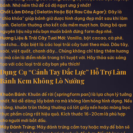
bánh. Nhớ nếm thử để có độ ngọt ưng ý nhất!
Chất Làm Đông (Gelatin Hoặc Bột Rau Câu Agar):
Đây là
“chìa khóa” giúp bánh giữ được hình dạng đẹp mắt sau khi làm
lạnh. Gelatin thường cho kết cấu mềm mượt hơn. Đừng bỏ qua
nguyên liệu này nếu bạn muốn bánh đứng form đẹp nhé.
Hương Liệu & Trái Cây Tươi Mới:
Vanilla, bột cacao, cà phê,
matcha… Đặc biệt là các loại trái cây tươi theo mùa. Dâu tây,
xoài, việt quất, chanh dây… Chúng không chỉ tăng thêm hương
vị mà còn là điểm nhấn trang trí tuyệt vời. Hãy thỏa sức sáng
tạo với các loại trái cây bạn yêu thích!
Dụng Cụ “Cánh Tay Đắc Lực” Hỗ Trợ Làm
Bánh Kem Không Lò Nướng
Khuôn Bánh:
Khuôn đế rời (springform pan) là lựa chọn lý tưởng
nhất. Nó dễ dàng lấy bánh ra mà không làm hỏng hình dạng. Nếu
không, khuôn tròn thông thường có lót giấy nến hoặc màng bọc
thực phẩm cũng rất hiệu quả. Kích thước 16-20cm là phù hợp
cho người mới bắt đầu.
Máy Đánh Trứng:
Máy đánh trứng cầm tay hoặc máy để bàn sẽ