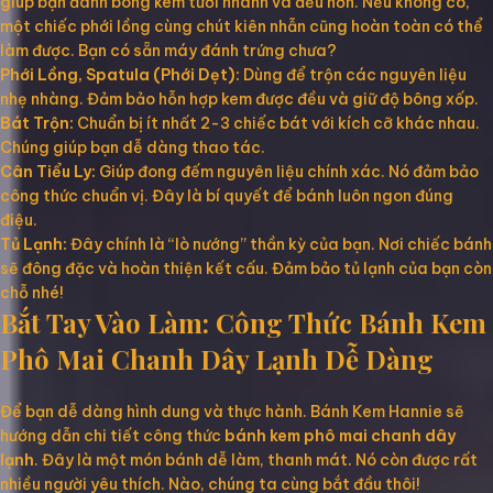
giúp bạn đánh bông kem tươi nhanh và đều hơn. Nếu không có,
một chiếc phới lồng cùng chút kiên nhẫn cũng hoàn toàn có thể
làm được. Bạn có sẵn máy đánh trứng chưa?
Phới Lồng, Spatula (Phới Dẹt):
Dùng để trộn các nguyên liệu
nhẹ nhàng. Đảm bảo hỗn hợp kem được đều và giữ độ bông xốp.
Bát Trộn:
Chuẩn bị ít nhất 2-3 chiếc bát với kích cỡ khác nhau.
Chúng giúp bạn dễ dàng thao tác.
Cân Tiểu Ly:
Giúp đong đếm nguyên liệu chính xác. Nó đảm bảo
công thức chuẩn vị. Đây là bí quyết để bánh luôn ngon đúng
điệu.
Tủ Lạnh:
Đây chính là “lò nướng” thần kỳ của bạn. Nơi chiếc bánh
sẽ đông đặc và hoàn thiện kết cấu. Đảm bảo tủ lạnh của bạn còn
chỗ nhé!
Bắt Tay Vào Làm: Công Thức Bánh Kem
Phô Mai Chanh Dây Lạnh Dễ Dàng
Để bạn dễ dàng hình dung và thực hành. Bánh Kem Hannie sẽ
hướng dẫn chi tiết công thức
bánh kem phô mai chanh dây
lạnh
. Đây là một món bánh dễ làm, thanh mát. Nó còn được rất
nhiều người yêu thích. Nào, chúng ta cùng bắt đầu thôi!