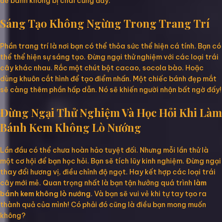
để bánh không bị chai cứng đấy.
Sáng Tạo Không Ngừng Trong Trang Trí
Phần trang trí là nơi bạn có thể thỏa sức thể hiện cá tính. Bạn có
thể thể hiện sự sáng tạo. Đừng ngại thử nghiệm với các loại trái
cây khác nhau. Rắc một chút bột cacao, socola bào. Hoặc
dùng khuôn cắt hình để tạo điểm nhấn. Một chiếc bánh đẹp mắt
sẽ càng thêm phần hấp dẫn. Nó sẽ khiến người nhận bất ngờ đấy!
Đừng Ngại Thử Nghiệm Và Học Hỏi Khi Làm
Bánh Kem Không Lò Nướng
Lần đầu có thể chưa hoàn hảo tuyệt đối. Nhưng mỗi lần thử là
một cơ hội để bạn học hỏi. Bạn sẽ tích lũy kinh nghiệm. Đừng ngại
thay đổi hương vị, điều chỉnh độ ngọt. Hay kết hợp các loại trái
cây mới mẻ. Quan trọng nhất là bạn tận hưởng quá trình
làm
bánh kem không lò nướng
. Và bạn sẽ vui vẻ khi tự tay tạo ra
thành quả của mình! Có phải đó cũng là điều bạn mong muốn
không?