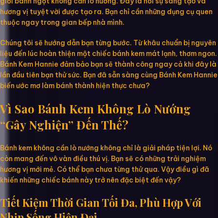
giới bánh ngọt không cần lò nướng. Đây là nơi sự sáng tạo và
hương vị tuyệt vời được tạo ra. Bạn chỉ cần những dụng cụ quen
thuộc ngay trong gian bếp nhà mình.
Chúng tôi sẽ hướng dẫn bạn từng bước. Từ khâu chuẩn bị nguyên
liệu đến lúc hoàn thiện một chiếc bánh kem mát lạnh, thơm ngon.
Bánh Kem Hannie đảm bảo bạn sẽ thành công ngay cả khi đây là
lần đầu tiên bạn thử sức. Bạn đã sẵn sàng cùng Bánh Kem Hannie
biến ước mơ làm bánh thành hiện thực chưa?
Vì Sao Bánh Kem Không Lò Nướng
“Gây Nghiện” Đến Thế?
Bánh kem không cần lò nướng không chỉ là giải pháp tiện lợi. Nó
còn mang đến vô vàn điều thú vị. Bạn sẽ có những trải nghiệm
hương vị mới mẻ. Có thể bạn chưa từng thử qua. Vậy điều gì đã
khiến những chiếc bánh này trở nên đặc biệt đến vậy?
Tiết Kiệm Thời Gian Tối Đa, Phù Hợp Với
Nhịp Sống Hiện Đại