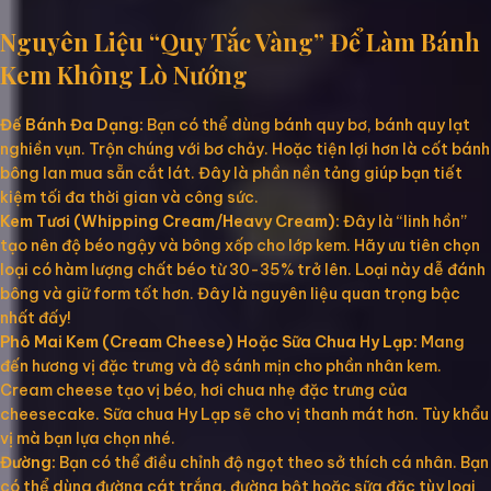
Nguyên Liệu “Quy Tắc Vàng” Để Làm Bánh
Kem Không Lò Nướng
Đế Bánh Đa Dạng:
Bạn có thể dùng bánh quy bơ, bánh quy lạt
nghiền vụn. Trộn chúng với bơ chảy. Hoặc tiện lợi hơn là cốt bánh
bông lan mua sẵn cắt lát. Đây là phần nền tảng giúp bạn tiết
kiệm tối đa thời gian và công sức.
Kem Tươi (Whipping Cream/Heavy Cream):
Đây là “linh hồn”
tạo nên độ béo ngậy và bông xốp cho lớp kem. Hãy ưu tiên chọn
loại có hàm lượng chất béo từ 30-35% trở lên. Loại này dễ đánh
bông và giữ form tốt hơn. Đây là nguyên liệu quan trọng bậc
nhất đấy!
Phô Mai Kem (Cream Cheese) Hoặc Sữa Chua Hy Lạp:
Mang
đến hương vị đặc trưng và độ sánh mịn cho phần nhân kem.
Cream cheese tạo vị béo, hơi chua nhẹ đặc trưng của
cheesecake. Sữa chua Hy Lạp sẽ cho vị thanh mát hơn. Tùy khẩu
vị mà bạn lựa chọn nhé.
Đường:
Bạn có thể điều chỉnh độ ngọt theo sở thích cá nhân. Bạn
có thể dùng đường cát trắng, đường bột hoặc sữa đặc tùy loại