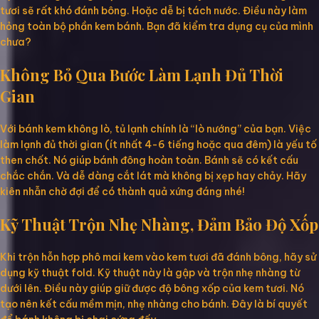
tươi sẽ rất khó đánh bông. Hoặc dễ bị tách nước. Điều này làm
hỏng toàn bộ phần kem bánh. Bạn đã kiểm tra dụng cụ của mình
chưa?
Không Bỏ Qua Bước Làm Lạnh Đủ Thời
Gian
Với bánh kem không lò, tủ lạnh chính là “lò nướng” của bạn. Việc
làm lạnh đủ thời gian (ít nhất 4-6 tiếng hoặc qua đêm) là yếu tố
then chốt. Nó giúp bánh đông hoàn toàn. Bánh sẽ có kết cấu
chắc chắn. Và dễ dàng cắt lát mà không bị xẹp hay chảy. Hãy
kiên nhẫn chờ đợi để có thành quả xứng đáng nhé!
Kỹ Thuật Trộn Nhẹ Nhàng, Đảm Bảo Độ Xốp
Khi trộn hỗn hợp phô mai kem vào kem tươi đã đánh bông, hãy sử
dụng kỹ thuật fold. Kỹ thuật này là gập và trộn nhẹ nhàng từ
dưới lên. Điều này giúp giữ được độ bông xốp của kem tươi. Nó
tạo nên kết cấu mềm mịn, nhẹ nhàng cho bánh. Đây là bí quyết