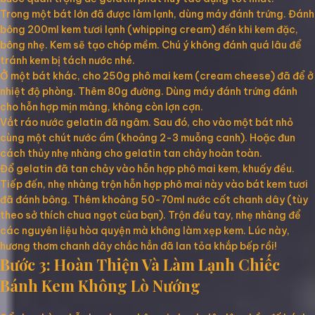
Trong một bát lớn đã được làm lạnh, dùng máy đánh trứng. Đánh
bông 200ml kem tươi lạnh (whipping cream) đến khi kem đặc,
bông nhẹ. Kem sẽ tạo chóp mềm. Chú ý không đánh quá lâu để
tránh kem bị tách nước nhé.
Ở một bát khác, cho 250g phô mai kem (cream cheese) đã để ở
nhiệt độ phòng. Thêm 80g đường. Dùng máy đánh trứng đánh
cho hỗn hợp mịn màng, không còn lợn cợn.
Vắt ráo nước gelatin đã ngâm. Sau đó, cho vào một bát nhỏ
cùng một chút nước ấm (khoảng 2-3 muỗng canh). Hoặc đun
cách thủy nhẹ nhàng cho gelatin tan chảy hoàn toàn.
Đổ gelatin đã tan chảy vào hỗn hợp phô mai kem, khuấy đều.
Tiếp đến, nhẹ nhàng trộn hỗn hợp phô mai này vào bát kem tươi
đã đánh bông. Thêm khoảng 50-70ml nước cốt chanh dây (tùy
theo sở thích chua ngọt của bạn). Trộn đều tay, nhẹ nhàng để
các nguyên liệu hòa quyện mà không làm xẹp kem. Lúc này,
hương thơm chanh dây chắc hẳn đã lan tỏa khắp bếp rồi!
Bước 3: Hoàn Thiện Và Làm Lạnh Chiếc
Bánh Kem Không Lò Nướng