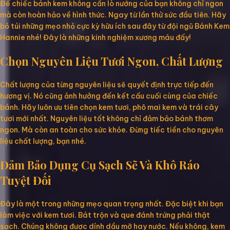
Để chiếc bánh kem không cần lò nướng của bạn không chỉ ngon
mà còn hoàn hảo về hình thức. Ngay từ lần thử sức đầu tiên. Hãy
bỏ túi những mẹo nhỏ cực kỳ hữu ích sau đây từ đội ngũ Bánh Kem
Hannie nhé! Đây là những kinh nghiệm xương máu đấy!
Chọn Nguyên Liệu Tươi Ngon, Chất Lượng
Chất lượng của từng nguyên liệu sẽ quyết định trực tiếp đến
hương vị. Nó cũng ảnh hưởng đến kết cấu cuối cùng của chiếc
bánh. Hãy luôn ưu tiên chọn kem tươi, phô mai kem và trái cây
tươi mới nhất. Nguyên liệu tốt không chỉ đảm bảo bánh thơm
ngon. Mà còn an toàn cho sức khỏe. Đừng tiếc tiền cho nguyên
liệu chất lượng, bạn nhé.
Đảm Bảo Dụng Cụ Sạch Sẽ Và Khô Ráo
Tuyệt Đối
Đây là một trong những mẹo quan trọng nhất. Đặc biệt khi bạn
làm việc với kem tươi. Bát trộn và que đánh trứng phải thật
sạch. Chúng không được dính dầu mỡ hay nước. Nếu không, kem