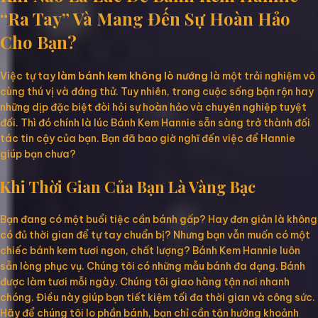
“Ra Tay” Và Mang Đến Sự Hoàn Hảo
Cho Bạn?
Việc tự tay
làm bánh kem không lò nướng
là một trải nghiệm vô
cùng thú vị và đáng thử. Tuy nhiên, trong cuộc sống bận rộn hay
những dịp đặc biệt đòi hỏi sự hoàn hảo và chuyên nghiệp tuyệt
đối. Thì đó chính là lúc Bánh Kem Hannie sẵn sàng trở thành đối
tác tin cậy của bạn. Bạn đã bao giờ nghĩ đến việc để Hannie
giúp bạn chưa?
Khi Thời Gian Của Bạn Là Vàng Bạc
Bạn đang có một buổi tiệc cần bánh gấp? Hay đơn giản là không
có đủ thời gian để tự tay chuẩn bị? Nhưng bạn vẫn muốn có một
chiếc bánh kem tươi ngon, chất lượng? Bánh Kem Hannie luôn
sẵn lòng phục vụ. Chúng tôi có những mẫu bánh đa dạng. Bánh
được làm tươi mỗi ngày. Chúng tôi giao hàng tận nơi nhanh
chóng. Điều này giúp bạn tiết kiệm tối đa thời gian và công sức.
Hãy để chúng tôi lo phần bánh, bạn chỉ cần tận hưởng khoảnh