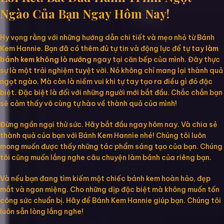
Ngào Của Bạn Ngay Hôm Nay!
Hy vọng rằng với những hướng dẫn chi tiết và mẹo nhỏ từ Bánh
Kem Hannie. Bạn đã có thêm đủ tự tin và động lực để tự tay
làm
bánh kem không lò nướng
ngay tại căn bếp của mình. Đây thực
sự là một trải nghiệm tuyệt vời. Nó không chỉ mang lại thành quả
ngọt ngào. Mà còn là niềm vui khi tự tay tạo ra điều gì đó đặc
biệt. Đặc biệt là đối với những người mới bắt đầu. Chắc chắn bạn
sẽ cảm thấy vô cùng tự hào về thành quả của mình!
Đừng ngần ngại thử sức. Hãy bắt đầu ngay hôm nay. Và chia sẻ
thành quả của bạn với Bánh Kem Hannie nhé! Chúng tôi luôn
mong muốn được thấy những tác phẩm sáng tạo của bạn. Chúng
tôi cũng muốn lắng nghe câu chuyện làm bánh của riêng bạn.
Và nếu bạn đang tìm kiếm một chiếc bánh kem hoàn hảo, đẹp
mắt và ngon miệng. Cho những dịp đặc biệt mà không muốn tốn
công sức chuẩn bị. Hãy để Bánh Kem Hannie giúp bạn. Chúng tôi
luôn sẵn lòng lắng nghe!