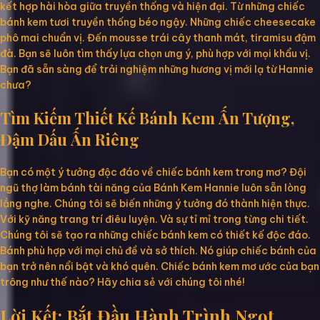
kết hợp hài hòa giữa truyền thống và hiện đại. Từ những chiếc
bánh kem tươi truyền thống béo ngậy. Những chiếc cheesecake
phô mai chuẩn vị. Đến mousse trái cây thanh mát, tiramisu đậm
đà. Bạn sẽ luôn tìm thấy lựa chọn ưng ý, phù hợp với mọi khẩu vị.
Bạn đã sẵn sàng để trải nghiệm những hương vị mới lạ từ Hannie
chưa?
Tìm Kiếm Thiết Kế Bánh Kem Ấn Tượng,
Đậm Dấu Ấn Riêng
Bạn có một ý tưởng độc đáo về chiếc bánh kem trong mơ? Đội
ngũ thợ làm bánh tài năng của Bánh Kem Hannie luôn sẵn lòng
lắng nghe. Chúng tôi sẽ biến những ý tưởng đó thành hiện thực.
Với kỹ năng trang trí điêu luyện. Và sự tỉ mỉ trong từng chi tiết.
Chúng tôi sẽ tạo ra những chiếc bánh kem có thiết kế độc đáo.
Bánh phù hợp với mọi chủ đề và sở thích. Nó giúp chiếc bánh của
bạn trở nên nổi bật và khó quên. Chiếc bánh kem mơ ước của bạn
trông như thế nào? Hãy chia sẻ với chúng tôi nhé!
Lời Kết: Bắt Đầu Hành Trình Ngọt