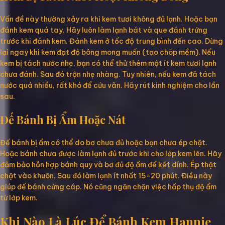
Vấn đề này thường xảy ra khi kem tươi không đủ lạnh. Hoặc bạn
đánh kem quá tay. Hãy luôn làm lạnh bát và que đánh trứng
trước khi đánh kem. Đánh kem ở tốc độ trung bình đến cao. Dừng
lại ngay khi kem đạt độ bông mong muốn (tạo chóp mềm). Nếu
kem bị tách nước nhẹ, bạn có thể thử thêm một ít kem tươi lạnh
chưa đánh. Sau đó trộn nhẹ nhàng. Tuy nhiên, nếu kem đã tách
nước quá nhiều, rất khó để cứu vãn. Hãy rút kinh nghiệm cho lần
sau.
Đế Bánh Bị Ẩm Hoặc Nát
Đế bánh bị ẩm có thể do bơ chưa đủ hoặc bạn chưa ép chặt.
Hoặc bánh chưa được làm lạnh đủ trước khi cho lớp kem lên. Hãy
đảm bảo hỗn hợp bánh quy và bơ đủ độ ẩm để kết dính. Ép thật
chặt vào khuôn. Sau đó làm lạnh ít nhất 15-20 phút. Điều này
giúp đế bánh cứng cáp. Nó cũng ngăn chặn việc hấp thụ độ ẩm
từ lớp kem.
Khi Nào Là Lúc Để Bánh Kem Hannie