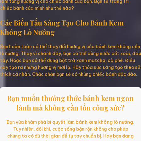
làm tăng hương vị cho chiếc bánh của bạn. Bạn sẽ trang trí
chiếc bánh của mình như thế nào?
Các Biến Tấu Sáng Tạo Cho Bánh Kem
Không Lò Nướng
Bạn hoàn toàn có thể thay đổi hương vị của bánh kem không cần
lò nướng. Thay vì chanh dây, bạn có thể dùng nước cốt xoài, dâu
tây. Hoặc bạn có thể dùng bột trà xanh matcha, cà phê. Điều
này tạo ra những hương vị mới lạ. Hãy thỏa sức sáng tạo theo sở
thích cá nhân. Chắc chắn bạn sẽ có những chiếc bánh độc đáo.
Bạn muốn thưởng thức bánh kem ngon
lành mà không cần tốn công sức?
Bạn vừa khám phá bí quyết
làm bánh kem không lò nướng
.
Tuy nhiên, đôi khi, cuộc sống bận rộn không cho phép
chúng ta có đủ thời gian để tự tay chuẩn bị. Hay bạn đang