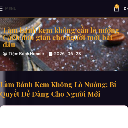
0
MENU
0
Làm bánh kem không cần lò nướng –
Cách đơn giản cho người mới bắt
đầu
Tiệm Bánh Hannie
2026-06-28
Làm Bánh Kem Không Lò Nướng: Bí
Quyết Dễ Dàng Cho Người Mới