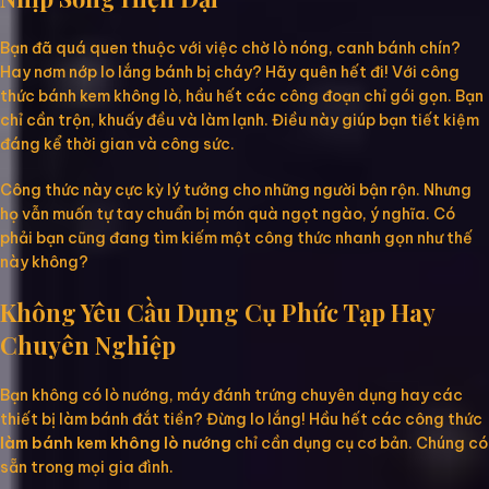
Bạn đã quá quen thuộc với việc chờ lò nóng, canh bánh chín?
Hay nơm nớp lo lắng bánh bị cháy? Hãy quên hết đi! Với công
thức bánh kem không lò, hầu hết các công đoạn chỉ gói gọn. Bạn
chỉ cần trộn, khuấy đều và làm lạnh. Điều này giúp bạn tiết kiệm
đáng kể thời gian và công sức.
Công thức này cực kỳ lý tưởng cho những người bận rộn. Nhưng
họ vẫn muốn tự tay chuẩn bị món quà ngọt ngào, ý nghĩa. Có
phải bạn cũng đang tìm kiếm một công thức nhanh gọn như thế
này không?
Không Yêu Cầu Dụng Cụ Phức Tạp Hay
Chuyên Nghiệp
Bạn không có lò nướng, máy đánh trứng chuyên dụng hay các
thiết bị làm bánh đắt tiền? Đừng lo lắng! Hầu hết các công thức
làm bánh kem không lò nướng
chỉ cần dụng cụ cơ bản. Chúng có
sẵn trong mọi gia đình.