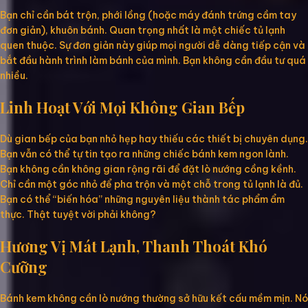
Bạn chỉ cần bát trộn, phới lồng (hoặc máy đánh trứng cầm tay
đơn giản), khuôn bánh. Quan trọng nhất là một chiếc tủ lạnh
quen thuộc. Sự đơn giản này giúp mọi người dễ dàng tiếp cận và
bắt đầu hành trình làm bánh của mình. Bạn không cần đầu tư quá
nhiều.
Linh Hoạt Với Mọi Không Gian Bếp
Dù gian bếp của bạn nhỏ hẹp hay thiếu các thiết bị chuyên dụng.
Bạn vẫn có thể tự tin tạo ra những chiếc bánh kem ngon lành.
Bạn không cần không gian rộng rãi để đặt lò nướng cồng kềnh.
Chỉ cần một góc nhỏ để pha trộn và một chỗ trong tủ lạnh là đủ.
Bạn có thể “biến hóa” những nguyên liệu thành tác phẩm ẩm
thực. Thật tuyệt vời phải không?
Hương Vị Mát Lạnh, Thanh Thoát Khó
Cưỡng
Bánh kem không cần lò nướng thường sở hữu kết cấu mềm mịn. Nó