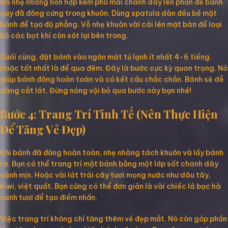
Đổ nhẹ nhàng hỗn hợp kem phô mai chanh dây lên phần đế bánh
quy đã đông cứng trong khuôn. Dùng spatula dàn đều bề mặt
bánh để tạo độ phẳng. Vỗ nhẹ khuôn vài cái lên mặt bàn để loại
bỏ các bọt khí còn sót lại bên trong.
Cuối cùng, đặt bánh vào ngăn mát tủ lạnh ít nhất 4-6 tiếng.
Hoặc tốt nhất là để qua đêm. Đây là bước cực kỳ quan trọng. Nó
giúp bánh đông hoàn toàn và có kết cấu chắc chắn. Bánh sẽ dễ
dàng cắt lát. Đừng nóng vội bỏ qua bước này bạn nhé!
Bước 4: Trang Trí Tinh Tế (Nên Thực Hiện
Để Tăng Vẻ Đẹp)
Khi bánh đã đông hoàn toàn, nhẹ nhàng tách khuôn và lấy bánh
ra. Bạn có thể trang trí mặt bánh bằng một lớp sốt chanh dây
sánh mịn. Hoặc vài lát trái cây tươi mọng nước như dâu tây,
kiwi, việt quất. Bạn cũng có thể đơn giản là vài chiếc lá bạc hà
xanh tươi để tạo điểm nhấn.
Việc trang trí không chỉ tăng thêm vẻ đẹp mắt. Nó còn góp phần