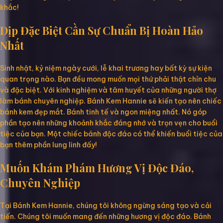
khắc!
Dịp Đặc Biệt Cần Sự Chuẩn Bị Hoàn Hảo
Nhất
Sinh nhật, kỷ niệm ngày cưới, lễ khai trương hay bất kỳ sự kiện
quan trọng nào. Bạn đều mong muốn mọi thứ phải thật chỉn chu
và đặc biệt. Với kinh nghiệm và tâm huyết của những người thợ
làm bánh chuyên nghiệp. Bánh Kem Hannie sẽ kiến tạo nên chiếc
bánh kem đẹp mắt. Bánh tinh tế và ngon miệng nhất. Nó góp
phần tạo nên những khoảnh khắc đáng nhớ và trọn vẹn cho buổi
tiệc của bạn. Một chiếc bánh độc đáo có thể khiến buổi tiệc của
bạn thêm phần lung linh đấy!
Muốn Khám Phám Hương Vị Độc Đáo,
Chuyên Nghiệp
Tại Bánh Kem Hannie, chúng tôi không ngừng sáng tạo và cải
tiến. Chúng tôi muốn mang đến những hương vị độc đáo. Bánh