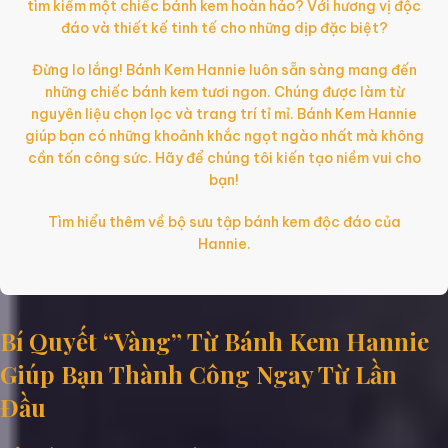
tìm kiếm một chiếc bánh kem hoàn hảo? Với hương vị độc
đáo và thiết kế tinh tế cho những dịp đặc biệt?
Đừng lo lắng! Bánh Kem Hannie luôn sẵn sàng mang đến
những chiếc bánh kem tươi ngon. Chúng được làm từ
nguyên liệu chọn lọc và trang trí tỉ mỉ. Bánh Kem Hannie
giúp bạn có những khoảnh khắc ngọt ngào nhất mà không
cần tốn công sức. Hãy để chúng tôi kiến tạo niềm vui cho
bạn!
Tìm hiểu thêm về bộ sưu tập bánh kem độc đáo của
Hannie.
Bí Quyết “Vàng” Từ Bánh Kem Hannie
Giúp Bạn Thành Công Ngay Từ Lần
Đầu