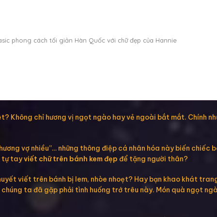
sic phong cách tối giản Hàn Quốc với chữ đẹp của Hannie
iệt? Không chỉ hương vị ngọt ngào hay vẻ ngoài bắt mắt. Chính n
Thương vợ nhiều”… những thông điệp cá nhân hóa này biến chiếc 
 tự tay
viết chữ trên bánh kem đẹp
để tặng người thân?
huyết viết trên bánh bị lem, nhòe nhoẹt? Hay bạn khao khát tran
n chúng ta đã gặp phải tình huống trớ trêu này. Món quà ngọt ng