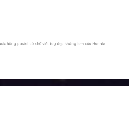
sic hồng pastel có chữ viết tay đẹp không lem của Hannie