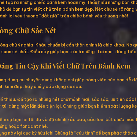
ê tạo ra những chiếc bánh kem hoàn mỹ, thấu hiểu những băn kho
hỏ để bạn tự tin
viết chữ trên bánh kem đẹp
. Nét chữ sẽ rõ ràng
h lời yêu thương “đắt giá” trên chiếc bánh yêu thương nhé!
Dòng Chữ Sắc Nét
òng chữ ý nghĩa. Khâu chuẩn bị cẩn thận chính là chìa khóa. Nó 
suôn sẻ nhất. Điều này giúp bạn tránh những “tai nạn” đáng tiếc
 Đáng Tin Cậy Khi Viết Chữ Trên Bánh Kem
ững dụng cụ chuyên dụng không chỉ giúp công việc của bạn dễ d
nh kem đẹp
, hãy chú ý các dụng cụ sau:
ể thiếu. Để tạo ra những nét chữ mảnh mai, sắc sảo, ưu tiên các 
 túi dùng một lần đều tiện lợi. Chúng giúp bạn kiểm soát lượng k
ếm sự tiện lợi tối đa và độ chính xác cao, các loại bút chứa màu
cứng hoặc fondant nhé.
g này lại cực kỳ hữu ích! Chúng là “cứu tinh” để bạn phác thảo