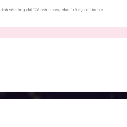
 đình với dòng chữ "Cả nhà thương nhau" rõ đẹp từ Hannie