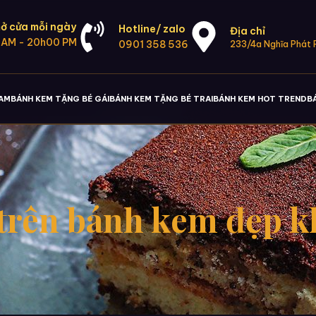
ở cửa mỗi ngày
Hotline/ zalo
Địa chỉ
 AM - 20h00 PM
0901 358 536
233/4a Nghĩa Phát P
NAM
BÁNH KEM TẶNG BÉ GÁI
BÁNH KEM TẶNG BÉ TRAI
BÁNH KEM HOT TREND
B
trên bánh kem đẹp k