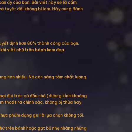
ăn ấy của bạn. Bài viết này sẽ là cẩm
 và tuyệt đối không bị lem. Hãy cùng Bánh
quyết định hơn 80% thành công của bạn.
 khi
viết chữ trên bánh kem đẹp
.
àng hơn nhiều. Nó còn nâng tầm chất lượng
loại đui tròn có đầu nhỏ (đường kính khoảng
em thoát ra chính xác, không bị thừa hay
 thực phẩm dạng gel là lựa chọn không tồi.
 chữ trên bánh hoặc gạt bỏ nhẹ nhàng những