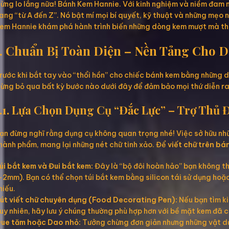
ừng lo lắng nữa! Bánh Kem Hannie. Với kinh nghiệm và niềm đam m
ang “từ A đến Z”. Nó bật mí mọi bí quyết, kỹ thuật và những mẹo n
em Hannie khám phá hành trình biến những dòng kem mượt mà thàn
1. Chuẩn Bị Toàn Diện – Nền Tảng Cho 
rước khi bắt tay vào “thổi hồn” cho chiếc bánh kem bằng những d
ừng bỏ qua bất kỳ bước nào dưới đây để đảm bảo mọi thứ diễn ra 
1.1. Lựa Chọn Dụng Cụ “Đắc Lực” – Trợ Thủ
ạn đừng nghĩ rằng dụng cụ không quan trọng nhé! Việc sở hữu nh
hành phẩm, mang lại những nét chữ tinh xảo. Để
viết chữ trên bá
úi bắt kem và Đui bắt kem:
Đây là “bộ đôi hoàn hảo” bạn không th
-2mm). Bạn có thể chọn túi bắt kem bằng silicon tái sử dụng hoặc
hiếu.
út viết chữ chuyên dụng (Food Decorating Pen):
Nếu bạn tìm ki
uy nhiên, hãy lưu ý chúng thường phù hợp hơn với bề mặt kem đã 
ue tăm hoặc Dao nhỏ:
Tưởng chừng đơn giản nhưng những vật dụn