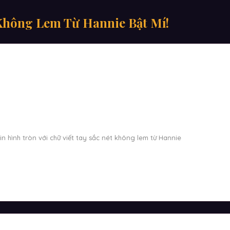
Không Lem Từ Hannie Bật Mí!
n hình tròn với chữ viết tay sắc nét không lem từ Hannie