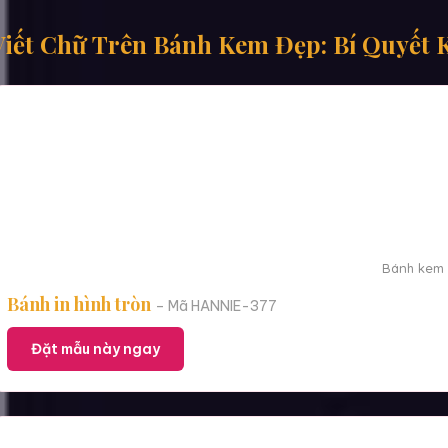
Viết Chữ Trên Bánh Kem Đẹp: Bí Quyết 
Bánh kem i
Bánh in hình tròn
– Mã HANNIE-377
Đặt mẫu này ngay