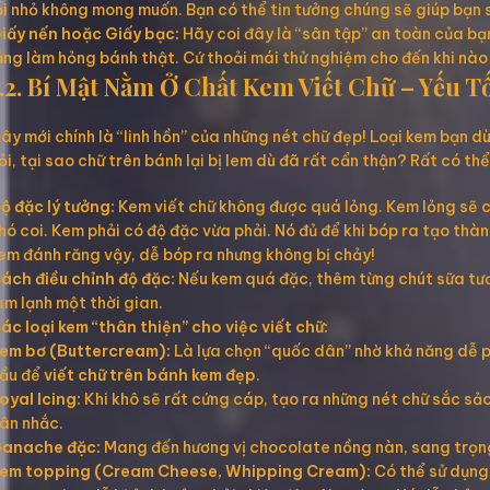
ỗi nhỏ không mong muốn. Bạn có thể tin tưởng chúng sẽ giúp bạn
iấy nến hoặc Giấy bạc:
Hãy coi đây là “sân tập” an toàn của bạn
ắng làm hỏng bánh thật. Cứ thoải mái thử nghiệm cho đến khi nào ư
1.2. Bí Mật Nằm Ở Chất Kem Viết Chữ – Yếu 
ây mới chính là “linh hồn” của những nét chữ đẹp! Loại kem bạn dù
ỏi, tại sao chữ trên bánh lại bị lem dù đã rất cẩn thận? Rất có th
ộ đặc lý tưởng:
Kem viết chữ không được quá lỏng. Kem lỏng sẽ c
hó coi. Kem phải có độ đặc vừa phải. Nó đủ để khi bóp ra tạo th
em đánh răng vậy, dễ bóp ra nhưng không bị chảy!
ách điều chỉnh độ đặc:
Nếu kem quá đặc, thêm từng chút sữa tươi
àm lạnh một thời gian.
ác loại kem “thân thiện” cho việc viết chữ:
em bơ (Buttercream):
Là lựa chọn “quốc dân” nhờ khả năng dễ ph
ầu để
viết chữ trên bánh kem đẹp
.
oyal Icing:
Khi khô sẽ rất cứng cáp, tạo ra những nét chữ sắc sảo,
ân nhắc.
anache đặc:
Mang đến hương vị chocolate nồng nàn, sang trọng
em topping (Cream Cheese, Whipping Cream):
Có thể sử dụng,