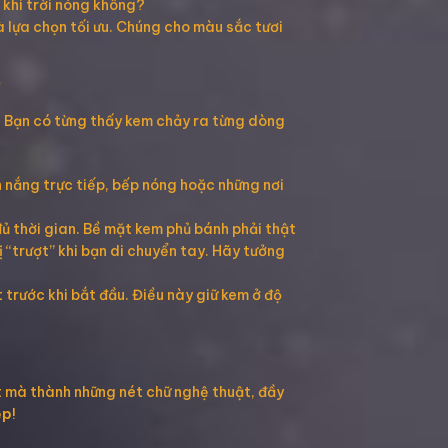
 khi trời nóng không?
lựa chọn tối ưu. Chúng cho màu sắc tươi
a
. Bạn có từng thấy kem chảy ra từng dòng
 nắng trực tiếp, bếp nóng hoặc những nơi
 thời gian. Bề mặt kem phủ bánh phải thật
 “trượt” khi bạn di chuyển tay. Hãy tưởng
 trước khi bắt đầu. Điều này giữ kem ở độ
ợt mà thành những nét chữ nghệ thuật, đầy
ẹp
!