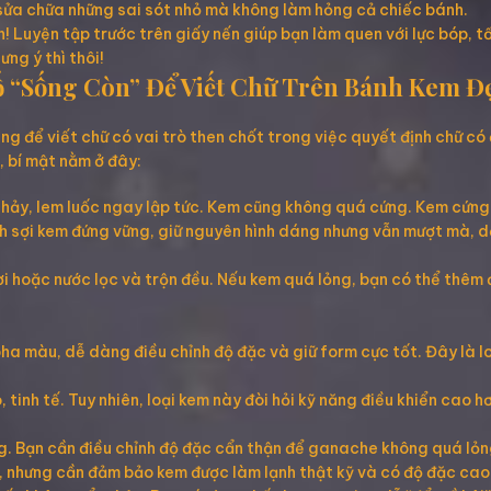
 sửa chữa những sai sót nhỏ mà không làm hỏng cả chiếc bánh.
! Luyện tập trước trên giấy nến giúp bạn làm quen với lực bóp, tố
ng ý thì thôi!
Tố “Sống Còn” Để Viết Chữ Trên Bánh Kem Đ
ng để viết chữ có vai trò then chốt trong việc quyết định chữ có 
ể, bí mật nằm ở đây:
hảy, lem luốc ngay lập tức. Kem cũng không quá cứng. Kem cứng 
ành sợi kem đứng vững, giữ nguyên hình dáng nhưng vẫn mượt mà, d
 hoặc nước lọc và trộn đều. Nếu kem quá lỏng, bạn có thể thêm 
a màu, dễ dàng điều chỉnh độ đặc và giữ form cực tốt. Đây là lo
 tinh tế. Tuy nhiên, loại kem này đòi hỏi kỹ năng điều khiển cao 
. Bạn cần điều chỉnh độ đặc cẩn thận để ganache không quá lỏn
 nhưng cần đảm bảo kem được làm lạnh thật kỹ và có độ đặc cao