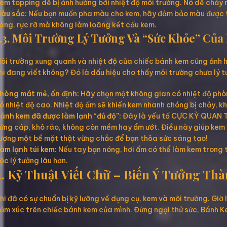
em topping dễ bị ảnh hưởng bởi nhiệt độ môi trường. Nó dễ chảy 
àu sắc:
Nếu bạn muốn pha màu cho kem, hãy đảm bảo màu được trộ
áng, rực rỡ mà không làm loãng kết cấu kem.
1.3. Môi Trường Lý Tưởng Và “Sức Khỏe” C
ôi trường xung quanh và nhiệt độ của chiếc bánh kem cũng ảnh hư
hi đang viết không? Đó là dấu hiệu cho thấy môi trường chưa lý 
hòng mát mẻ, ổn định:
Hãy chọn một không gian có nhiệt độ phòn
ó nhiệt độ cao. Nhiệt độ ấm sẽ khiến kem nhanh chóng bị chảy, k
ánh kem đã được làm lạnh “đủ độ”:
Đây là yếu tố CỰC KỲ QUAN TR
ứng cáp, khô ráo, không còn mềm hay ẩm ướt. Điều này giúp kem v
ượng một bề mặt thật vững chắc để bạn thỏa sức sáng tạo!
àm lạnh túi kem:
Nếu tay bạn nóng, hơi ấm có thể làm kem trong t
ặc lý tưởng lâu hơn.
2. Kỹ Thuật Viết Chữ – Biến Ý Tưởng Th
hi đã có sự chuẩn bị kỹ lưỡng về dụng cụ, kem và môi trường. Gi
ảm xúc trên chiếc bánh kem của mình. Đừng ngại thử sức, Bánh K