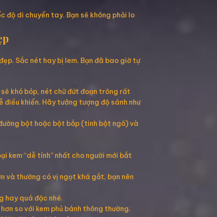
c độ di chuyển tay. Bạn sẽ không phải lo
ẹp
đẹp. Sắc nét hay bị lem. Bạn đã bao giờ tự
sẽ khó bóp, nét chữ đứt đoạn trông rất
ễ điều khiển. Hãy tưởng tượng độ sánh như
đường bột hoặc bột bắp (tinh bột ngô) và
ại kem “dễ tính” nhất cho người mới bắt
hơn và thường có vị ngọt khá gắt, bạn nên
g hay quá đặc nhé.
 hơn so với kem phủ bánh thông thường.