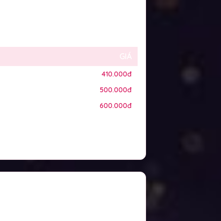
GIÁ
410.000đ
500.000đ
600.000đ