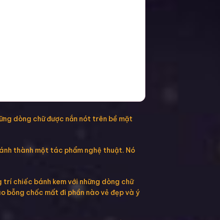
hững dòng chữ được nắn nót trên bề mặt
bánh thành một tác phẩm nghệ thuật. Nó
g trí chiếc bánh kem với những dòng chữ
ào bỗng chốc mất đi phần nào vẻ đẹp và ý