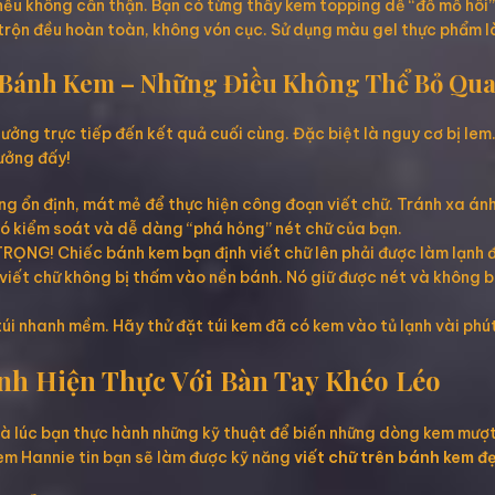
nếu không cẩn thận. Bạn có từng thấy kem topping dễ “đổ mồ hôi”
n đều hoàn toàn, không vón cục. Sử dụng màu gel thực phẩm là 
ủa Bánh Kem – Những Điều Không Thể Bỏ Qu
ởng trực tiếp đến kết quả cuối cùng. Đặc biệt là nguy cơ bị lem
tưởng đấy!
g ổn định, mát mẻ để thực hiện công đoạn viết chữ. Tránh xa ánh
hó kiểm soát và dễ dàng “phá hỏng” nét chữ của bạn.
ỌNG! Chiếc bánh kem bạn định viết chữ lên phải được làm lạnh đủ
iết chữ không bị thấm vào nền bánh. Nó giữ được nét và không bị
úi nhanh mềm. Hãy thử đặt túi kem đã có kem vào tủ lạnh vài phút
ành Hiện Thực Với Bàn Tay Khéo Léo
ờ là lúc bạn thực hành những kỹ thuật để biến những dòng kem mư
em Hannie tin bạn sẽ làm được kỹ năng
viết chữ trên bánh kem đ