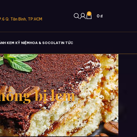
0
0
₫
.6 Q. Tân Bình, TP.HCM
ÁNH KEM KỶ NIỆM
HOA & SOCOLA
TIN TỨC
hông bị lem