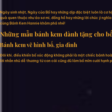
Ngày sinh nhật, Ngày của Bố hay những dịp đặc biệt luôn là cơ hộ
quà quen thuộc như áo sơ mi, đồng hồ hay những lời chúc ý nghĩa
cùng Bánh Kem Hannie khám phá nhé!
Những mẫu bánh kem dành tặng cho b
Bánh kem vẽ hình bố, gia đình
Đôi khi, điều khiến bố xúc động không phải là một chiếc bánh ho
lời nhắn nhủ dễ thương từ con cái cũng đủ làm bố mỉm cười hạnh 