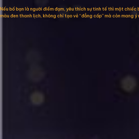
Nếu bố bạn là người điềm đạm, yêu thích sự tinh tế thì một chiế
màu đen thanh lịch, không chỉ tạo vẻ “đẳng cấp” mà còn mang ý