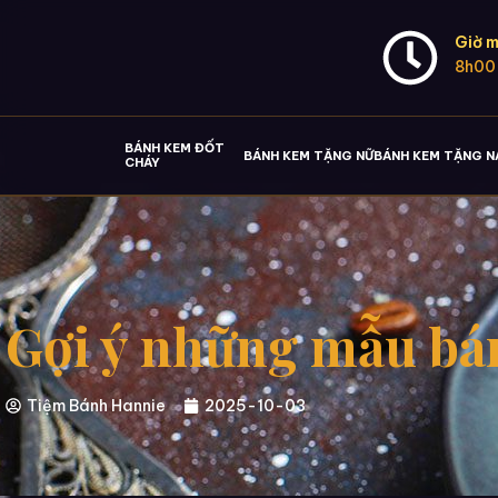
Giờ m
8h00
BÁNH KEM ĐỐT
BÁNH KEM TẶNG NỮ
BÁNH KEM TẶNG 
CHÁY
Gợi ý những mẫu bá
Tiệm Bánh Hannie
2025-10-03