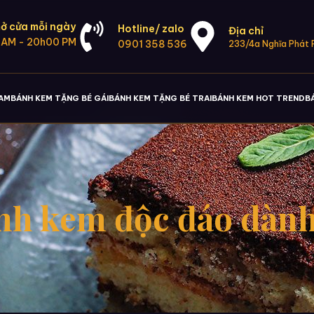
ở cửa mỗi ngày
Hotline/ zalo
Địa chỉ
 AM - 20h00 PM
0901 358 536
233/4a Nghĩa Phát P
NAM
BÁNH KEM TẶNG BÉ GÁI
BÁNH KEM TẶNG BÉ TRAI
BÁNH KEM HOT TREND
B
nh kem độc đáo dành