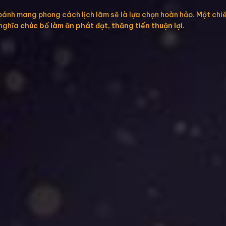
c bánh mang phong cách lịch lãm sẽ là lựa chọn hoàn hảo. Một ch
 nghĩa
chúc bố làm ăn phát đạt, thăng tiến thuận lợi
.