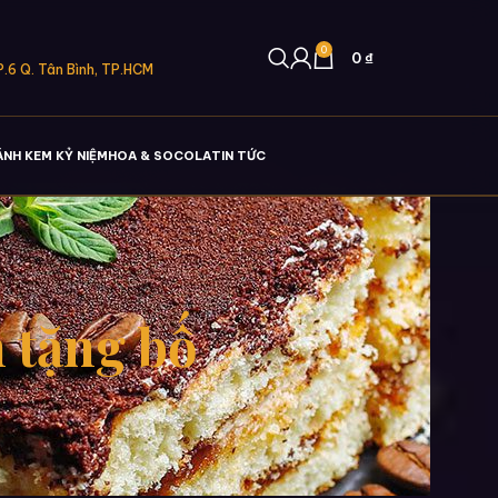
0
0
₫
.6 Q. Tân Bình, TP.HCM
ÁNH KEM KỶ NIỆM
HOA & SOCOLA
TIN TỨC
 tặng bố