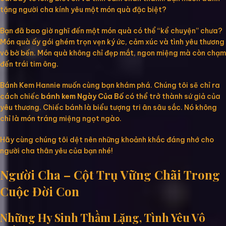
tặng người cha kính yêu một món quà đặc biệt?
Bạn đã bao giờ nghĩ đến một món quà có thể “kể chuyện” chưa?
Món quà ấy gói ghém trọn vẹn ký ức, cảm xúc và tình yêu thương
vô bờ bến. Món quà không chỉ đẹp mắt, ngon miệng mà còn chạm
đến trái tim ông.
Bánh Kem Hannie muốn cùng bạn khám phá. Chúng tôi sẽ chỉ ra
cách chiếc
bánh kem Ngày Của Bố
có thể trở thành sứ giả của
yêu thương. Chiếc bánh là biểu tượng tri ân sâu sắc. Nó không
chỉ là món tráng miệng ngọt ngào.
Hãy cùng chúng tôi dệt nên những khoảnh khắc đáng nhớ cho
người cha thân yêu của bạn nhé!
Người Cha – Cột Trụ Vững Chãi Trong
Cuộc Đời Con
Những Hy Sinh Thầm Lặng, Tình Yêu Vô