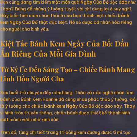
Bạn cũng đang tìm kiếm một món quà
Ngày Của Bố
độc đáo như
Thảo? Đừng để những ý tưởng tuyệt vời chỉ dừng lại ở suy nghĩ.
Hãy biến tình cảm chân thành của bạn thành một chiếc
bánh
kem Ngày Của Bố
thật đặc biệt. Nó sẽ được cá nhân hóa riêng
cho người cha kính yêu.
Kiệt Tác Bánh Kem Ngày Của Bố: Dấu
Ấn Riêng Của Mỗi Gia Đình
Từ Ký Ức Đến Sáng Tạo – Chiếc Bánh Mang
Linh Hồn Người Cha
Sau buổi trò chuyện đầy cảm hứng. Thảo và các nghệ nhân làm
bánh của Bánh Kem Hannie đã cùng nhau phác thảo ý tưởng. Đó
là ý tưởng cho chiếc
bánh kem Ngày Của Bố
độc đáo này. Thay
vì hình tròn truyền thống, chiếc bánh được thiết kế thành hình
một mảnh vườn nhỏ xinh xắn.
Trên đó, từng chi tiết trang trí bằng kem đường được tỉ mỉ tạo