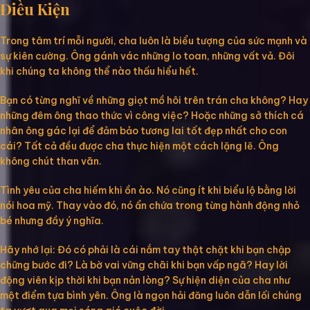
Điều Kiện
Trong tâm trí mỗi người, cha luôn là biểu tượng của sức mạnh và
sự kiên cường. Ông gánh vác những lo toan, những vất vả. Đôi
khi chúng ta không thể nào thấu hiểu hết.
Bạn có từng nghĩ về những giọt mồ hôi trên trán cha không? Hay
những đêm ông thao thức vì công việc? Hoặc những sở thích cá
nhân ông gác lại để đảm bảo tương lai tốt đẹp nhất cho con
cái? Tất cả đều được cha thực hiện một cách lặng lẽ. Ông
không chút than vãn.
Tình yêu của cha hiếm khi ồn ào. Nó cũng ít khi biểu lộ bằng lời
nói hoa mỹ. Thay vào đó, nó ẩn chứa trong từng hành động nhỏ
bé nhưng đầy ý nghĩa.
Hãy nhớ lại: Đó có phải là cái nắm tay thật chặt khi bạn chập
chững bước đi? Là bờ vai vững chãi khi bạn vấp ngã? Hay lời
động viên kịp thời khi bạn nản lòng? Sự hiện diện của cha như
một điểm tựa bình yên. Ông là ngọn hải đăng luôn dẫn lối chúng