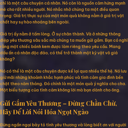
chỉ là một câu chuyện cá nhân. Nó còn là nguồn cảm hứng mạnh
mẽ cho rất nhiều người. Nó nhắc nhở chúng ta một điều quan
trọng: Giá trị thực sự của một món quà không nằm ở giá trị vật
chất hay sự hào nhoáng bên ngoài.
Giá trị ấy nằm ở tấm lòng. Ở sự chân thành. Và ở những thông
điệp yêu thương sâu sắc mà chúng ta muốn gửi gắm. Bạn có nghĩ
rằng một chiếc bánh kem được làm riêng theo yêu cầu. Mang
dấu ấn cá nhân độc đáo, có thể trở thành một kỷ vật vô giá
không?
Nó có thể là một câu chuyện được kể lại qua nhiều thế hệ. Nó lưu
giữ mãi những khoảnh khắc hạnh phúc và tình cảm gia đình bền
chặt theo năm tháng. Đó chính là một món quà ý nghĩa cho cha.
Một biểu tượng của tình cảm không lời mà bạn dành cho ông.
Gửi Gắm Yêu Thương – Đừng Chần Chừ,
Hãy Để Lời Nói Hóa Ngọt Ngào
Đừng ngần ngại bày tỏ tình yêu thương và lòng biết ơn với người