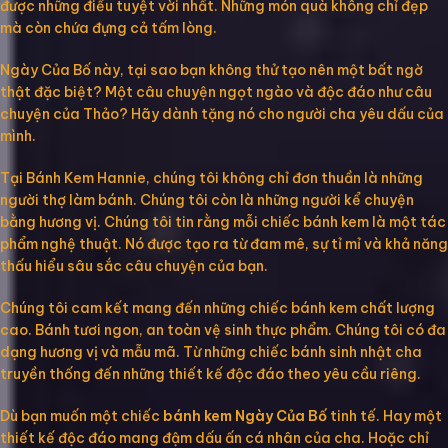
được những điều tuyệt vời nhất. Những món quà không chỉ đẹp
mà còn chứa đựng cả tấm lòng.
Ngày Của Bố này, tại sao bạn không thử tạo nên một bất ngờ
thật đặc biệt? Một câu chuyện ngọt ngào và độc đáo như câu
chuyện của Thảo? Hãy dành tặng nó cho người cha yêu dấu của
mình.
Tại Bánh Kem Hannie, chúng tôi không chỉ đơn thuần là những
người thợ làm bánh. Chúng tôi còn là những người kể chuyện
bằng hương vị. Chúng tôi tin rằng mỗi chiếc bánh kem là một tác
phẩm nghệ thuật. Nó được tạo ra từ đam mê, sự tỉ mỉ và khả năng
thấu hiểu sâu sắc câu chuyện của bạn.
Chúng tôi cam kết mang đến những chiếc bánh kem chất lượng
cao. Bánh tươi ngon, an toàn vệ sinh thực phẩm. Chúng tôi có đa
dạng hương vị và mẫu mã. Từ những chiếc bánh sinh nhật cha
truyền thống đến những thiết kế độc đáo theo yêu cầu riêng.
Dù bạn muốn một chiếc
bánh kem Ngày Của Bố
tinh tế. Hay một
thiết kế độc đáo mang đậm dấu ấn cá nhân của cha. Hoặc chỉ