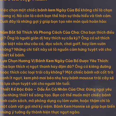
Việc chọn một chiếc
bánh kem Ngày Của Bố
không chỉ là chọn
hương vị. Nó còn là cách bạn thể hiện sự thấu hiểu và tình cảm.
Dưới đây là những gợi ý giúp bạn tạo nên món quà hoàn hảo:
Nắm Bắt Sở Thích Và Phong Cách Của Cha:
Cha bạn thích điều
gì? Ông là người giản dị hay thích sự cầu kỳ? Ông có sở thích
đặc biệt nào như câu cá, đọc sách, chơi golf, hay làm vườn
không? Những chi tiết này sẽ là nguồn cảm hứng tuyệt vời cho
thiết kế bánh.
Lựa Chọn Hương Vị Bánh Kem Ngày Của Bố Được Yêu Thích:
Cha bạn thích vị ngọt thanh hay đậm đà? Ông có kiêng đường
hoặc thích các loại trái cây không? Một chiếc bánh với cốt trà
xanh ít ngọt, kem phô mai béo nhẹ hay bánh mousse trái cây sẽ
là lựa chọn tuyệt vời cho người lớn tuổi.
Thiết Kế Độc Đáo – Dấu Ấn Cá Nhân Của Cha:
Đừng ngại yêu
cầu những thiết kế sáng tạo. Bạn có thể muốn một chiếc bánh
hình cuốn sách, mô phỏng dụng cụ làm vườn, hoặc thậm chí là
một cảnh vật gợi nhớ kỷ niệm. Bánh Kem Hannie sẽ giúp bạn biến
những ý tưởng ấy thành hiện thực ngọt ngào.