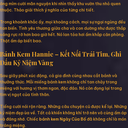
ông mỉm cười mãn nguyện khi nhìn thấy khu vườn thu nhỏ quen
thuộc. Thảo giải thích ý nghĩa của từng chi tiết.
Trong khoảnh khắc ấy, mọi khoảng cách, mọi sự ngại ngùng đều
tan biến. Tình yêu thương giữa cha và con dường như được thắp
sáng rực rỡ hơn bao giờ hết. Nó lan tỏa hơi ấm khắp căn phòng.
Thật ấm áp biết bao.
Bánh Kem Hannie – Kết Nối Trái Tim, Ghi
Dấu Kỷ Niệm Vàng
Sau giây phút xúc động, cả gia đình cùng nhau cắt bánh và
thưởng thức. Mỗi miếng bánh kem không chỉ tan chảy trong
miệng với hương vị thơm ngon, độc đáo. Nó còn đọng lại trong
tim vị ngọt của tình thân.
Tiếng cười nói rộn ràng. Những câu chuyện cũ được kể lại. Những
kỷ niệm đẹp ùa về. Tất cả khiến không khí trở nên vô cùng ấm áp
và đáng nhớ. Chiếc
bánh kem Ngày Của Bố
đã không chỉ là món
tráng miệng.