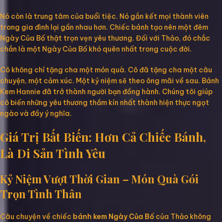
Nó còn là trung tâm của buổi tiệc. Nó gắn kết mọi thành viên
trong gia đình lại gần nhau hơn. Chiếc bánh tạo nên một đêm
Ngày Của Bố thật trọn vẹn yêu thương. Đối với Thảo, đó chắc
chắn là một Ngày Của Bố khó quên nhất trong cuộc đời.
Cô không chỉ tặng cha một món quà. Cô đã tặng cha một câu
chuyện, một cảm xúc. Một kỷ niệm sẽ theo ông mãi về sau. Bánh
Kem Hannie đã trở thành người bạn đồng hành. Chúng tôi giúp
cô biến những yêu thương thầm kín nhất thành hiện thực ngọt
ngào và đầy ý nghĩa.
Giá Trị Bất Biến: Hơn Cả Chiếc Bánh,
Là Di Sản Tình Yêu
Kỷ Niệm Vượt Thời Gian – Món Quà Gói
Trọn Tình Thân
Câu chuyện về chiếc
bánh kem Ngày Của Bố
của Thảo không