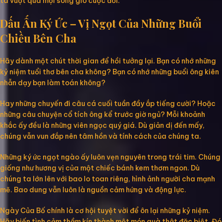
ta vượt qua mọi sóng gió cuộc đời.
Dấu Ấn Ký Ức – Vị Ngọt Của Những Buổi
Chiều Bên Cha
Hãy dành một chút thời gian để hồi tưởng lại. Bạn có nhớ những
kỷ niệm tuổi thơ bên cha không? Bạn có nhớ những buổi ông kiên
nhẫn dạy bạn làm toán không?
Hay những chuyến đi câu cá cuối tuần đầy ắp tiếng cười? Hoặc
những câu chuyện cổ tích ông kể trước giờ ngủ? Mỗi khoảnh
khắc ấy đều là những viên ngọc quý giá. Dù giản dị đến mấy,
chúng vẫn vun đắp nên tâm hồn và tính cách của chúng ta.
Những ký ức ngọt ngào ấy luôn vẹn nguyên trong trái tim. Chúng
giống như hương vị của một chiếc bánh kem thơm ngon. Dù
chúng ta lớn lên với bao lo toan riêng, hình ảnh người cha mạnh
mẽ. Bao dung vẫn luôn là nguồn cảm hứng và động lực.
Ngày Của Bố chính là cơ hội tuyệt vời để ôn lại những kỷ niệm.
Hãy biến tình cảm thầm kín thành một món quà thật đặc biệt. Đó