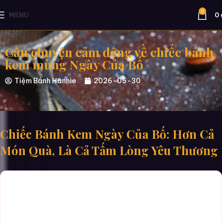
0
MENU
0
Câu chuyện cảm động về chiếc bánh
kem mừng Ngày Của Bố
Tiệm Bánh Hannie
2026-05-30
Chiếc Bánh Kem Ngày Của Bố: Hơn Cả
Món Quà, Là Cả Tấm Lòng Yêu Thương