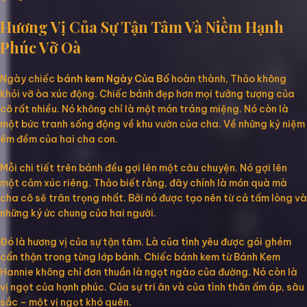
Hương Vị Của Sự Tận Tâm Và Niềm Hạnh
Phúc Vỡ Oà
Ngày chiếc
bánh kem Ngày Của Bố
hoàn thành, Thảo không
khỏi vỡ òa xúc động. Chiếc bánh đẹp hơn mọi tưởng tượng của
cô rất nhiều. Nó không chỉ là một món tráng miệng. Nó còn là
một bức tranh sống động về khu vườn của cha. Về những kỷ niệm
êm đềm của hai cha con.
Mỗi chi tiết trên bánh đều gợi lên một câu chuyện. Nó gợi lên
một cảm xúc riêng. Thảo biết rằng, đây chính là món quà mà
cha cô sẽ trân trọng nhất. Bởi nó được tạo nên từ cả tấm lòng và
những ký ức chung của hai người.
Đó là hương vị của sự tận tâm. Là của tình yêu được gói ghém
cẩn thận trong từng lớp bánh. Chiếc bánh kem từ Bánh Kem
Hannie không chỉ đơn thuần là ngọt ngào của đường. Nó còn là
vị ngọt của hạnh phúc. Của sự tri ân và của tình thân ấm áp, sâu
sắc – một vị ngọt khó quên.