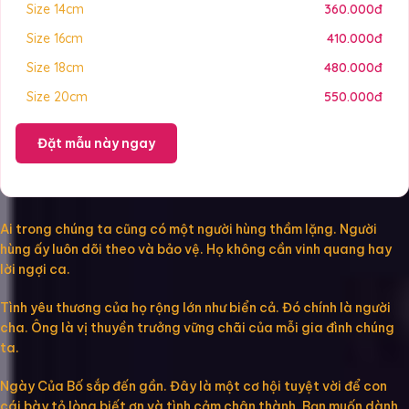
Size 14cm
360.000đ
Size 16cm
410.000đ
Size 18cm
480.000đ
Size 20cm
550.000đ
Đặt mẫu này ngay
Ai trong chúng ta cũng có một người hùng thầm lặng. Người
hùng ấy luôn dõi theo và bảo vệ. Họ không cần vinh quang hay
lời ngợi ca.
Tình yêu thương của họ rộng lớn như biển cả. Đó chính là người
cha. Ông là vị thuyền trưởng vững chãi của mỗi gia đình chúng
ta.
Ngày Của Bố sắp đến gần. Đây là một cơ hội tuyệt vời để con
cái bày tỏ lòng biết ơn và tình cảm chân thành. Bạn muốn dành