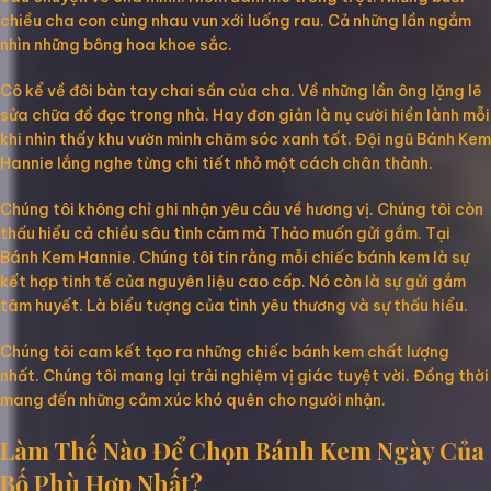
chiều cha con cùng nhau vun xới luống rau. Cả những lần ngắm
nhìn những bông hoa khoe sắc.
Cô kể về đôi bàn tay chai sần của cha. Về những lần ông lặng lẽ
sửa chữa đồ đạc trong nhà. Hay đơn giản là nụ cười hiền lành mỗi
khi nhìn thấy khu vườn mình chăm sóc xanh tốt. Đội ngũ Bánh Kem
Hannie lắng nghe từng chi tiết nhỏ một cách chân thành.
Chúng tôi không chỉ ghi nhận yêu cầu về hương vị. Chúng tôi còn
thấu hiểu cả chiều sâu tình cảm mà Thảo muốn gửi gắm. Tại
Bánh Kem Hannie. Chúng tôi tin rằng mỗi chiếc bánh kem là sự
kết hợp tinh tế của nguyên liệu cao cấp. Nó còn là sự gửi gắm
tâm huyết. Là biểu tượng của tình yêu thương và sự thấu hiểu.
Chúng tôi cam kết tạo ra những chiếc bánh kem chất lượng
nhất. Chúng tôi mang lại trải nghiệm vị giác tuyệt vời. Đồng thời
mang đến những cảm xúc khó quên cho người nhận.
Làm Thế Nào Để Chọn Bánh Kem Ngày Của
Bố Phù Hợp Nhất?