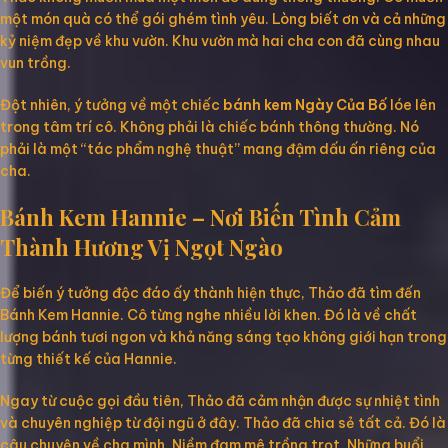
một món quà có thể gói ghém tình yêu. Lòng biết ơn và cả những
kỷ niệm đẹp về khu vườn. Khu vườn mà hai cha con đã cùng nhau
vun trồng.
Đột nhiên, ý tưởng về một chiếc
bánh kem Ngày Của Bố
lóe lên
trong tâm trí cô. Không phải là chiếc bánh thông thường. Nó
phải là một “tác phẩm nghệ thuật” mang đậm dấu ấn riêng của
cha.
Bánh Kem Hannie – Nơi Biến Tình Cảm
Thành Hương Vị Ngọt Ngào
Để biến ý tưởng độc đáo ấy thành hiện thực, Thảo đã tìm đến
Bánh Kem Hannie. Cô từng nghe nhiều lời khen. Đó là về chất
lượng bánh tươi ngon và khả năng sáng tạo không giới hạn trong
từng thiết kế của Hannie.
Ngay từ cuộc gọi đầu tiên, Thảo đã cảm nhận được sự nhiệt tình
và chuyên nghiệp từ đội ngũ ở đây. Thảo đã chia sẻ tất cả. Đó là
câu chuyện về cha mình. Niềm đam mê trồng trọt. Những buổi