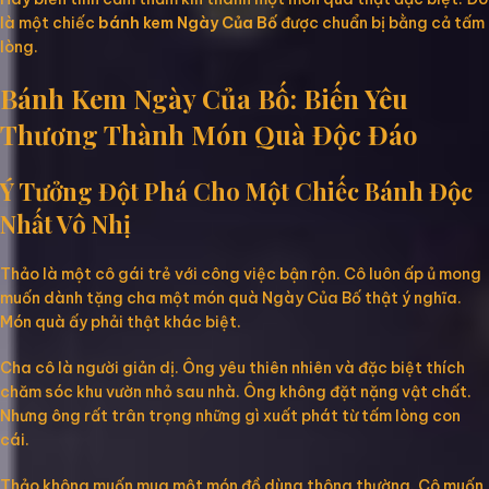
là một chiếc
bánh kem Ngày Của Bố
được chuẩn bị bằng cả tấm
lòng.
Bánh Kem Ngày Của Bố: Biến Yêu
Thương Thành Món Quà Độc Đáo
Ý Tưởng Đột Phá Cho Một Chiếc Bánh Độc
Nhất Vô Nhị
Thảo là một cô gái trẻ với công việc bận rộn. Cô luôn ấp ủ mong
muốn dành tặng cha một món quà Ngày Của Bố thật ý nghĩa.
Món quà ấy phải thật khác biệt.
Cha cô là người giản dị. Ông yêu thiên nhiên và đặc biệt thích
chăm sóc khu vườn nhỏ sau nhà. Ông không đặt nặng vật chất.
Nhưng ông rất trân trọng những gì xuất phát từ tấm lòng con
cái.
Thảo không muốn mua một món đồ dùng thông thường. Cô muốn