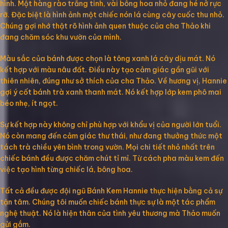
hình. Một hàng rào trắng tinh, vài bông hoa nhỏ đang hé nở rực
rỡ. Đặc biệt là hình ảnh một chiếc nón lá cùng cây cuốc thu nhỏ.
Chúng gợi nhớ thật rõ hình ảnh quen thuộc của cha Thảo khi
đang chăm sóc khu vườn của mình.
Màu sắc của bánh được chọn là tông xanh lá cây dịu mát. Nó
kết hợp với màu nâu đất. Điều này tạo cảm giác gần gũi với
thiên nhiên, đúng như sở thích của cha Thảo. Về hương vị, Hannie
gợi ý cốt bánh trà xanh thanh mát. Nó kết hợp lớp kem phô mai
béo nhẹ, ít ngọt.
Sự kết hợp này không chỉ phù hợp với khẩu vị của người lớn tuổi.
Nó còn mang đến cảm giác thư thái, như đang thưởng thức một
tách trà chiều yên bình trong vườn. Mọi chi tiết nhỏ nhất trên
chiếc bánh đều được chăm chút tỉ mỉ. Từ cách pha màu kem đến
việc tạo hình từng chiếc lá, bông hoa.
Tất cả đều được đội ngũ Bánh Kem Hannie thực hiện bằng cả sự
tận tâm. Chúng tôi muốn chiếc bánh thực sự là một tác phẩm
nghệ thuật. Nó là hiện thân của tình yêu thương mà Thảo muốn
gửi gắm.