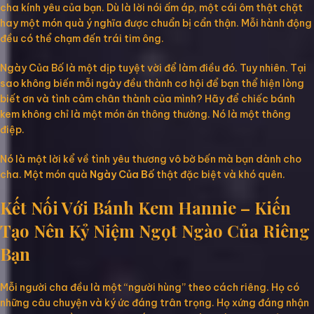
cha kính yêu của bạn. Dù là lời nói ấm áp, một cái ôm thật chặt
hay một món quà ý nghĩa được chuẩn bị cẩn thận. Mỗi hành động
đều có thể chạm đến trái tim ông.
Ngày Của Bố là một dịp tuyệt vời để làm điều đó. Tuy nhiên. Tại
sao không biến mỗi ngày đều thành cơ hội để bạn thể hiện lòng
biết ơn và tình cảm chân thành của mình? Hãy để chiếc bánh
kem không chỉ là một món ăn thông thường. Nó là một thông
điệp.
Nó là một lời kể về tình yêu thương vô bờ bến mà bạn dành cho
cha. Một món quà
Ngày Của Bố
thật đặc biệt và khó quên.
Kết Nối Với Bánh Kem Hannie – Kiến
Tạo Nên Kỷ Niệm Ngọt Ngào Của Riêng
Bạn
Mỗi người cha đều là một “người hùng” theo cách riêng. Họ có
những câu chuyện và ký ức đáng trân trọng. Họ xứng đáng nhận