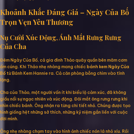
Khoảnh Khắc Đáng Giá – Ngày Của Bố
Trọn Vẹn Yêu Thương
Nụ Cười Xúc Động, Ánh Mắt Rưng Rưng
Của Cha
Đêm Ngày Của Bố, cả gia đình Thảo quây quần bên mâm cơm
ấm cúng. Khi Thảo nhẹ nhàng mang chiếc
bánh kem Ngày Của
Bố
từ Bánh Kem Hannie ra. Cả căn phòng bỗng chìm vào tĩnh
lặng.
Cha của Thảo, một người vốn ít khi biểu lộ cảm xúc, đã không
giấu nổi sự ngạc nhiên và xúc động. Đôi mắt ông rưng rưng khi
nhìn chiếc bánh. Ông nhận ra từng chi tiết nhỏ. Chúng được tạo
hình giống hệt những sở thích, những kỷ niệm gắn liền với cuộc
đời mình.
Ông nhẹ nhàng chạm tay vào hình ảnh chiếc nón lá nhỏ xíu. Rồi