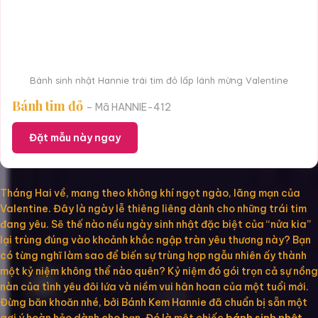
Bánh sinh nhật Hannie trái tim đỏ lấp lánh mừng Valentine
Bánh tim đỏ
– Mã HANNIE-412
Đặt mẫu này ngay
Tháng Hai về, mang theo không khí ngọt ngào, lãng mạn của
Valentine. Đây là ngày lễ thiêng liêng dành cho những trái tim
đang yêu. Sẽ thế nào nếu ngày sinh nhật đặc biệt của “nửa kia”
lại trùng đúng vào khoảnh khắc ngập tràn yêu thương này? Bạn
có từng nghĩ làm sao để biến sự trùng hợp ngẫu nhiên ấy thành
một kỷ niệm không thể nào quên? Kỷ niệm đó gói trọn cả sự nồng
nàn của tình yêu đôi lứa và niềm vui hân hoan của một tuổi mới.
Đừng băn khoăn nhé, bởi Bánh Kem Hannie đã chuẩn bị sẵn một