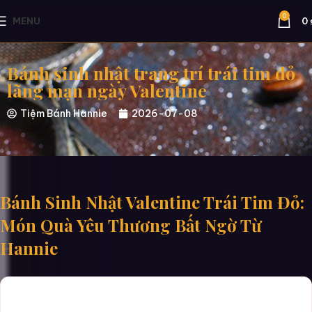
0
MENU
0
Bánh sinh nhật trang trí trái tim đỏ
lãng mạn ngày Valentine
Tiệm Bánh Hannie
2026-07-08
Bánh Sinh Nhật Valentine Trái Tim Đỏ:
Món Quà Yêu Thương Bất Ngờ Từ
Hannie