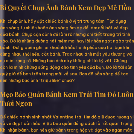
Bí Quyết Chụp Ảnh Bánh Kem Đẹp Mê Hồn
Khi chụp ảnh, hãy đặt chiếc bánh ở vị trí trung tâm. Tận dụng
ánh sáng tự nhiên hoặc ánh sáng ấm áp để làm nổi bật vẻ đẹp
của bánh. Chụp cận cảnh để làm rõ những chi tiết trang trí tinh
xảo. Đó là những đường nét mềm mại hay lời nhắn ngọt ngào trên
bánh. Đừng quên ghi lại khoảnh khắc hạnh phúc của hai bạn khi
cùng nhau thổi nến, cắt bánh. Trao nhau ánh mắt yêu thương và
nụ cười rạng rỡ. Những bức ảnh này không chỉ là kỷ vật. Chúng
còn là minh chứng sống động cho tình yêu của bạn. Đó là tài sản
quý giá để bạn trân trọng mãi về sau. Bạn đã sẵn sàng để tạo
nên những bức ảnh “triệu like” chưa?
Mẹo Bảo Quản Bánh Kem Trái Tim Đỏ Luôn
Tươi Ngon
Để chiếc
bánh sinh nhật Valentine trái tim đỏ
giữ được hương vị
và vẻ đẹp hoàn hảo. Việc bảo quản đúng cách là rất quan trọng.
Khi nhận bánh, bạn nên giữ bánh trong hộp và đặt vào ngăn mát