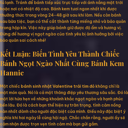
tủ lạnh. Tránh để bánh tiếp xúc trực tiếp với ánh nắng mặt trời
hoặc nơi có nhiệt độ cao. Bánh kem tươi ngon nhất khi được
thưởng thức trong vòng 24-48 giờ sau khi làm. Nếu còn bánh
sau bữa tiệc, bạn có thể cắt thành từng miếng nhỏ và bảo quản
trong hộp kín. Việc này giúp bánh giữ được độ ẩm và hương vị.
Đừng để hương vị ngọt ngào của tình yêu bị ảnh hưởng bởi việc
bảo quản sai cách nhé!
Kết Luận: Biến Tình Yêu Thành Chiếc
Bánh Ngọt Ngào Nhất Cùng Bánh Kem
Hannie
Một chiếc
bánh sinh nhật Valentine trái tim đỏ
không chỉ là
một món quà. Nó là cả một thông điệp yêu thương sâu sắc. Đó là
một lời hứa hẹn về những khoảnh khắc ngọt ngào và hạnh phúc
bền lâu. Đó là cách bạn thể hiện sự trân trọng, tình cảm nồng
nàn nhất dành cho người đặc biệt của mình. Điều này đặc biệt ý
nghĩa khi hai ngày lễ cùng hội ngộ. Chắc chắn rằng, người ấy sẽ
cảm nhận được trọn vẹn tình cảm mà bạn gửi gắm.