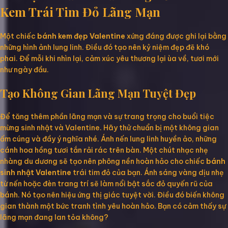
Kem Trái Tim Đỏ Lãng Mạn
Một chiếc
bánh kem đẹp Valentine
xứng đáng được ghi lại bằng
những hình ảnh lung linh. Điều đó tạo nên kỷ niệm đẹp đẽ khó
phai. Để mỗi khi nhìn lại, cảm xúc yêu thương lại ùa về, tươi mới
như ngày đầu.
Tạo Không Gian Lãng Mạn Tuyệt Đẹp
Để tăng thêm phần lãng mạn và sự trang trọng cho buổi tiệc
mừng sinh nhật và Valentine. Hãy thử chuẩn bị một không gian
ấm cúng và đầy ý nghĩa nhé. Ánh nến lung linh huyền ảo, những
cánh hoa hồng tươi tắn rải rác trên bàn. Một chút nhạc nhẹ
nhàng du dương sẽ tạo nên phông nền hoàn hảo cho chiếc
bánh
sinh nhật Valentine
trái tim đỏ của bạn. Ánh sáng vàng dịu nhẹ
từ nến hoặc đèn trang trí sẽ làm nổi bật sắc đỏ quyến rũ của
bánh. Nó tạo nên hiệu ứng thị giác tuyệt vời. Điều đó biến không
gian thành một bức tranh tình yêu hoàn hảo. Bạn có cảm thấy sự
lãng mạn đang lan tỏa không?