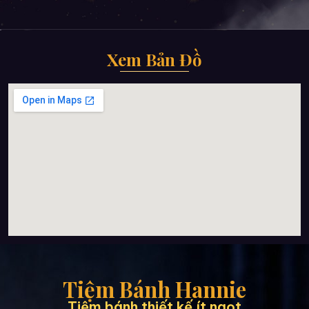
Xem Bản Đồ
Tiệm Bánh Hannie
Tiệm bánh thiết kế ít ngọt