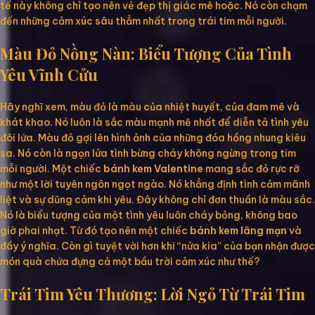
tế này không chỉ tạo nên vẻ đẹp thị giác mê hoặc. Nó còn chạm
đến những cảm xúc sâu thẳm nhất trong trái tim mỗi người.
Màu Đỏ Nồng Nàn: Biểu Tượng Của Tình
Yêu Vĩnh Cửu
Hãy nghĩ xem, màu đỏ là màu của nhiệt huyết, của đam mê và
khát khao. Nó luôn là sắc màu mạnh mẽ nhất để diễn tả tình yêu
đôi lứa. Màu đỏ gợi lên hình ảnh của những đóa hồng nhung kiêu
sa. Nó còn là ngọn lửa tình bừng cháy không ngừng trong tim
mỗi người. Một chiếc
bánh kem Valentine
mang sắc đỏ rực rỡ
như một lời tuyên ngôn ngọt ngào. Nó khẳng định tình cảm mãnh
liệt và sự dũng cảm khi yêu. Đây không chỉ đơn thuần là màu sắc.
Nó là biểu tượng của một tình yêu luôn cháy bỏng, không bao
giờ phai nhạt. Từ đó tạo nên một chiếc
bánh kem lãng mạn
và
đầy ý nghĩa. Còn gì tuyệt vời hơn khi “nửa kia” của bạn nhận được
món quà chứa đựng cả một bầu trời cảm xúc như thế?
Trái Tim Yêu Thương: Lời Ngỏ Từ Trái Tim