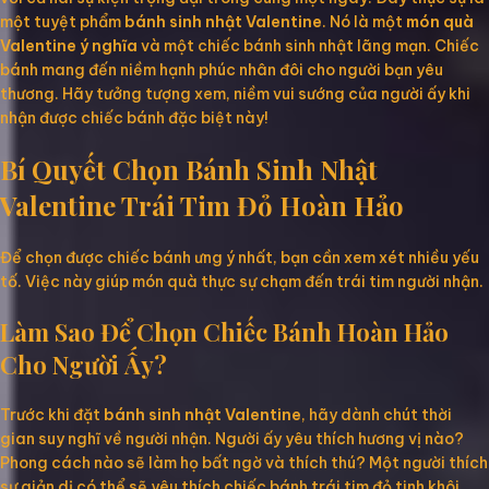
một tuyệt phẩm
bánh sinh nhật Valentine
. Nó là một
món quà
Valentine ý nghĩa
và một chiếc bánh sinh nhật lãng mạn. Chiếc
bánh mang đến niềm hạnh phúc nhân đôi cho người bạn yêu
thương. Hãy tưởng tượng xem, niềm vui sướng của người ấy khi
nhận được chiếc bánh đặc biệt này!
Bí Quyết Chọn Bánh Sinh Nhật
Valentine Trái Tim Đỏ Hoàn Hảo
Để chọn được chiếc bánh ưng ý nhất, bạn cần xem xét nhiều yếu
tố. Việc này giúp món quà thực sự chạm đến trái tim người nhận.
Làm Sao Để Chọn Chiếc Bánh Hoàn Hảo
Cho Người Ấy?
Trước khi đặt
bánh sinh nhật Valentine
, hãy dành chút thời
gian suy nghĩ về người nhận. Người ấy yêu thích hương vị nào?
Phong cách nào sẽ làm họ bất ngờ và thích thú? Một người thích
sự giản dị có thể sẽ yêu thích chiếc bánh trái tim đỏ tinh khôi.