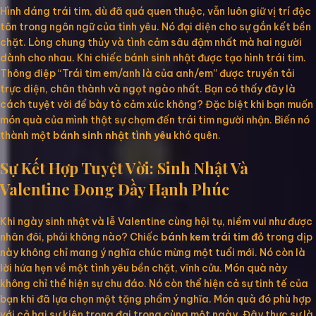
Hình dáng trái tim, dù đã quá quen thuộc, vẫn luôn giữ vị trí độc
tôn trong ngôn ngữ của tình yêu. Nó đại diện cho sự gắn kết bền
chặt. Lòng chung thủy và tình cảm sâu đậm nhất mà hai người
dành cho nhau. Khi chiếc bánh sinh nhật được tạo hình trái tim.
Thông điệp “Trái tim em/anh là của anh/em” được truyền tải
trực diện, chân thành và ngọt ngào nhất. Bạn có thấy đây là
cách tuyệt vời để bày tỏ cảm xúc không? Đặc biệt khi bạn muốn
món quà của mình thật sự chạm đến trái tim người nhận. Biến nó
thành một
bánh sinh nhật tình yêu
khó quên.
Sự Kết Hợp Tuyệt Vời: Sinh Nhật Và
Valentine Đong Đầy Hạnh Phúc
Khi ngày sinh nhật và lễ Valentine cùng hội tụ, niềm vui như được
nhân đôi, phải không nào? Chiếc
bánh kem trái tim đỏ
trong dịp
này không chỉ mang ý nghĩa chúc mừng một tuổi mới. Nó còn là
lời hứa hẹn về một tình yêu bền chặt, vĩnh cửu. Món quà này
không chỉ thể hiện sự chu đáo. Nó còn thể hiện cả sự tinh tế của
bạn khi đã lựa chọn một tặng phẩm ý nghĩa. Món quà đó phù hợp
với cả hai sự kiện trọng đại trong cùng một ngày. Đây thực sự là