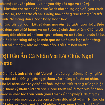
như một chuyến phiêu lưu tình yêu đầy bất ngờ và thú vị.
Vị Matcha trà xanh độc đáo:
Dành cho những cặp đôi yêu thích
sự mới lạ, thanh tao và chút đắng nhẹ nhàng đặc trưng của trà
xanh. Nó mang đến sự cân bằng hoàn hảo.
Chúng tôi luôn cam kết sử dụng nguyên liệu tươi ngon nhất. Điều
đó đảm bảo chất lượng và an toàn vệ sinh thực phẩm. Chúng tôi
mang đến chiếc
bánh kem ngon
miệng và an toàn cho sức khỏe.
Chiếc bánh xứng đáng là món quà cao cấp mà bạn dành tặng.
Liệu có hương vị nào đã “đánh cắp” trái tim bạn chưa?
Đặt Dấu Ấn Cá Nhân Với Lời Chúc Ngọt
Ngào
Để chiếc
bánh sinh nhật Valentine
của bạn thêm phần ý nghĩa
và độc đáo. Đừng ngần ngại thêm vào những dấu ấn cá nhân.
Một lời nhắn viết tay chân thành, một chi tiết trang trí đặc biệt
gợi nhắc kỷ niệm của hai bạn. Hoặc thậm chí là một bức ảnh nhỏ
được in khéo léo trên bánh (nếu thiết kế cho phép). Những điều
này sẽ khiến món quà của bạn trở nên độc nhất vô nhị. Những chi
tiết nhỏ bé này lại nói lên rất nhiều về sự quan tâm. Tinh tế và