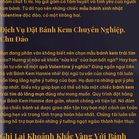
chăm chút tỉ mỉ. Họ gửi gắm cả tâm huyết và tình yêu của người
làm bánh. Từ đó tạo nên những chiếc
mẫu bánh sinh nhật
Valentine
độc đáo, có một không hai.
Dịch Vụ Đặt Bánh Kem Chuyên Nghiệp,
Chu Đáo
Bạn đang phân vân không biết nên chọn mẫu
bánh kem trái tim
nào? Hương vị nào sẽ khiến “nửa kia” của bạn bất ngờ? Hay bạn
cần tư vấn về một
quà Valentine ý nghĩa
? Đừng ngần ngại liên
hệ với Bánh Kem Hannie nhé! Đội ngũ tư vấn của chúng tôi luôn
sẵn lòng lắng nghe ý tưởng của bạn. Họ đưa ra những gợi ý phù
hợp nhất. Điều này giúp bạn có thể sở hữu một chiếc
bánh kem
trái tim đỏ lãng mạn
đúng như mong muốn. Quy trình đặt hàng
tại Bánh Kem Hannie đơn giản, nhanh chóng và tiện lợi. Nó đảm
bảo chiếc bánh sẽ được giao đến tận tay bạn một cách an toàn.
Đúng hẹn và trong tình trạng hoàn hảo nhất. Chúng tôi luôn sẵn
sàng hỗ trợ bạn biến những ý tưởng ngọt ngào thành hiện thực.
Ghi Lại Khoảnh Khắc Vàng Với Bánh