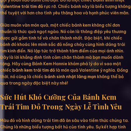
gợi ý hoàn hảo dành cho bạn. Đó là một chiếc
bánh sinh nhật
Valentine trái tim đỏ
rực rỡ. Chiếc bánh này là biểu tượng không
thể tuyệt vời hơn cho tình yêu thăng hoa và hạnh phúc viên mãn.
Giữa muôn vàn món quà, một chiếc bánh kem không chỉ đơn
thuần là thức quà ngọt ngào. Nó còn là thông điệp yêu thương
được gửi gắm tinh tế và chân thành nhất. Đặc biệt, khi chiếc
bánh đó khoác lên mình sắc đỏ nồng cháy cùng hình dáng trái
tim kinh điển. Nó lập tức trở thành tâm điểm của mọi ánh nhìn.
Đây là lời khẳng định tình cảm chân thành mà bạn muốn dành
tặng. Hãy cùng Bánh Kem Hannie khám phá lý do vì sao một
chiếc
bánh kem trái tim đỏ
là món quà Valentine ý nghĩa. Đồng
thời, nó cũng là chiếc
bánh sinh nhật lãng mạn
không thể bỏ
qua trong ngày đặc biệt này nhé!
Sức Hút Khó Cưỡng Của Bánh Kem
Trái Tim Đỏ Trong Ngày Lễ Tình Yêu
Màu đỏ và hình dáng trái tim đã ăn sâu vào tiềm thức chúng ta.
Chúng là những biểu tượng bất hủ của tình yêu. Sự kết hợp tinh