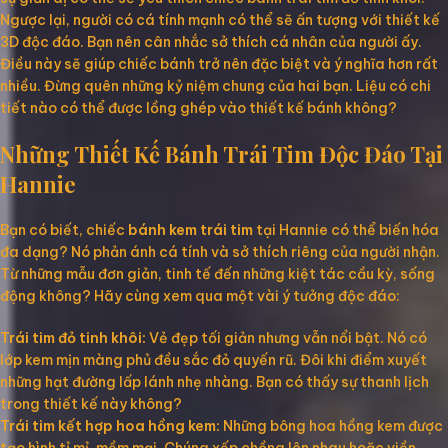
Ngược lại, người có cá tính mạnh có thể sẽ ấn tượng với thiết kế
3D độc đáo. Bạn nên cân nhắc sở thích cá nhân của người ấy.
Điều này sẽ giúp chiếc bánh trở nên đặc biệt và ý nghĩa hơn rất
nhiều. Đừng quên những kỷ niệm chung của hai bạn. Liệu có chi
tiết nào có thể được lồng ghép vào thiết kế bánh không?
Những Thiết Kế Bánh Trái Tim Độc Đáo Tại
Hannie
Bạn có biết, chiếc
bánh kem trái tim
tại Hannie có thể biến hóa
đa dạng? Nó phản ánh cá tính và sở thích riêng của người nhận.
Từ những mẫu đơn giản, tinh tế đến những kiệt tác cầu kỳ, sống
động không? Hãy cùng xem qua một vài ý tưởng độc đáo:
Trái tim đỏ tinh khôi:
Vẻ đẹp tối giản nhưng vẫn nổi bật. Nó có
lớp kem mịn màng phủ đều sắc đỏ quyến rũ. Đôi khi điểm xuyết
những hạt đường lấp lánh nhẹ nhàng. Bạn có thấy sự thanh lịch
trong thiết kế này không?
Trái tim kết hợp hoa hồng kem:
Những bông hoa hồng kem được