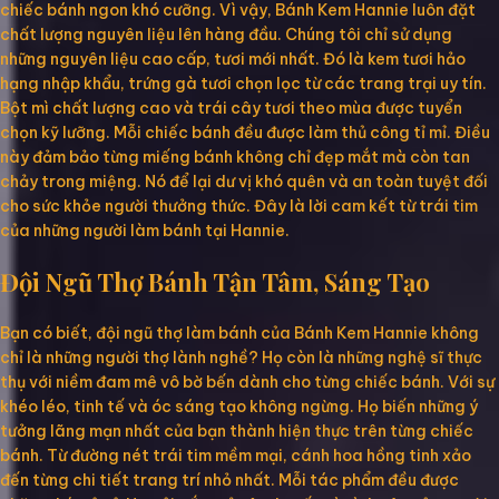
chiếc bánh ngon khó cưỡng. Vì vậy, Bánh Kem Hannie luôn đặt
chất lượng nguyên liệu lên hàng đầu. Chúng tôi chỉ sử dụng
những nguyên liệu cao cấp, tươi mới nhất. Đó là kem tươi hảo
hạng nhập khẩu, trứng gà tươi chọn lọc từ các trang trại uy tín.
Bột mì chất lượng cao và trái cây tươi theo mùa được tuyển
chọn kỹ lưỡng. Mỗi chiếc bánh đều được làm thủ công tỉ mỉ. Điều
này đảm bảo từng miếng bánh không chỉ đẹp mắt mà còn tan
chảy trong miệng. Nó để lại dư vị khó quên và an toàn tuyệt đối
cho sức khỏe người thưởng thức. Đây là lời cam kết từ trái tim
của những người làm bánh tại Hannie.
Đội Ngũ Thợ Bánh Tận Tâm, Sáng Tạo
Bạn có biết, đội ngũ thợ làm bánh của Bánh Kem Hannie không
chỉ là những người thợ lành nghề? Họ còn là những nghệ sĩ thực
thụ với niềm đam mê vô bờ bến dành cho từng chiếc bánh. Với sự
khéo léo, tinh tế và óc sáng tạo không ngừng. Họ biến những ý
tưởng lãng mạn nhất của bạn thành hiện thực trên từng chiếc
bánh. Từ đường nét trái tim mềm mại, cánh hoa hồng tinh xảo
đến từng chi tiết trang trí nhỏ nhất. Mỗi tác phẩm đều được