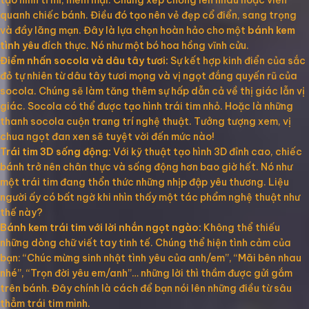
tạo hình tỉ mỉ, mềm mại. Chúng xếp chồng lên nhau hoặc viền
quanh chiếc bánh. Điều đó tạo nên vẻ đẹp cổ điển, sang trọng
và đầy lãng mạn. Đây là lựa chọn hoàn hảo cho một
bánh kem
tình yêu
đích thực. Nó như một bó hoa hồng vĩnh cửu.
Điểm nhấn socola và dâu tây tươi:
Sự kết hợp kinh điển của sắc
đỏ tự nhiên từ dâu tây tươi mọng và vị ngọt đắng quyến rũ của
socola. Chúng sẽ làm tăng thêm sự hấp dẫn cả về thị giác lẫn vị
giác. Socola có thể được tạo hình trái tim nhỏ. Hoặc là những
thanh socola cuộn trang trí nghệ thuật. Tưởng tượng xem, vị
chua ngọt đan xen sẽ tuyệt vời đến mức nào!
Trái tim 3D sống động:
Với kỹ thuật tạo hình 3D đỉnh cao, chiếc
bánh trở nên chân thực và sống động hơn bao giờ hết. Nó như
một trái tim đang thổn thức những nhịp đập yêu thương. Liệu
người ấy có bất ngờ khi nhìn thấy một tác phẩm nghệ thuật như
thế này?
Bánh kem trái tim với lời nhắn ngọt ngào:
Không thể thiếu
những dòng chữ viết tay tinh tế. Chúng thể hiện tình cảm của
bạn: “Chúc mừng sinh nhật tình yêu của anh/em”, “Mãi bên nhau
nhé”, “Trọn đời yêu em/anh”… những lời thì thầm được gửi gắm
trên bánh. Đây chính là cách để bạn nói lên những điều từ sâu
thẳm trái tim mình.