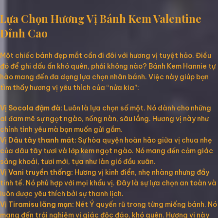
Lựa Chọn Hương Vị Bánh Kem Valentine
Đỉnh Cao
Một chiếc bánh đẹp mắt cần đi đôi với hương vị tuyệt hảo. Điều
đó để ghi dấu ấn khó quên, phải không nào? Bánh Kem Hannie tự
hào mang đến đa dạng lựa chọn nhân bánh. Việc này giúp bạn
tìm thấy hương vị yêu thích của “nửa kia”:
Vị Socola đậm đà:
Luôn là lựa chọn số một. Nó dành cho những
ai đam mê sự ngọt ngào, nồng nàn, sâu lắng. Hương vị này như
chính tình yêu mà bạn muốn gửi gắm.
Vị Dâu tây thanh mát:
Sự hòa quyện hoàn hảo giữa vị chua nhẹ
của dâu tây tươi và lớp kem ngọt ngào. Nó mang đến cảm giác
sảng khoái, tươi mới, tựa như làn gió đầu xuân.
Vị Vani truyền thống:
Hương vị kinh điển, nhẹ nhàng nhưng đầy
tinh tế. Nó phù hợp với mọi khẩu vị. Đây là sự lựa chọn an toàn và
luôn được yêu thích bởi sự thanh lịch.
Vị Tiramisu lãng mạn:
Nét Ý quyến rũ trong từng miếng bánh. Nó
mang đến trải nghiệm vị giác độc đáo, khó quên. Hương vị này