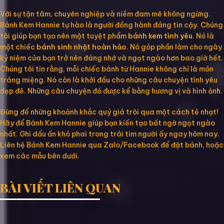
Với sự tận tâm, chuyên nghiệp và niềm đam mê không ngừng.
Bánh Kem Hannie tự hào là người đồng hành đáng tin cậy. Chúng
tôi giúp bạn tạo nên một tuyệt phẩm
bánh kem tình yêu
. Nó là
một chiếc
bánh sinh nhật hoàn hảo
. Nó góp phần làm cho ngày
kỷ niệm của bạn trở nên đáng nhớ và ngọt ngào hơn bao giờ hết.
Chúng tôi tin rằng, mỗi chiếc bánh từ Hannie không chỉ là món
tráng miệng. Nó còn là khởi đầu cho những câu chuyện tình yêu
đẹp đẽ. Những câu chuyện đó được kể bằng hương vị và hình ảnh.
Đừng để những khoảnh khắc quý giá trôi qua một cách tẻ nhạt!
Hãy để Bánh Kem Hannie giúp bạn kiến tạo bất ngờ ngọt ngào
nhất. Ghi dấu ấn khó phai trong trái tim người ấy ngay hôm nay.
Liên hệ Bánh Kem Hannie qua Zalo/Facebook để đặt bánh, hoặc
xem các mẫu bên dưới.
BÀI VIẾT LIÊN QUAN