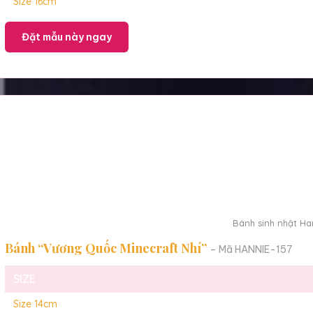
Size 16cm
Đặt mẫu này ngay
Bánh sinh nhật Han
Bánh “Vương Quốc Minecraft Nhí”
– Mã HANNIE-157
SIZE
Size 14cm