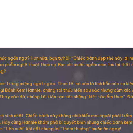
mức ngẩn ngơ? Hơn nữa, bạn tự hỏi: “Chiếc bánh đẹp thế này, ai m
ác phẩm nghệ thuật thực sự. Bạn chỉ muốn ngắm nhìn, lưu lại thật
ng?
ón tráng miệng ngọt ngào. Thực tế, nó còn là linh hồn của sự kiệ
 Tại Bánh Kem Hannie, chúng tôi thấu hiểu sâu sắc những cảm xúc
hay vào đó, chúng tôi kiến tạo nên những “kiệt tác ẩm thực”. Đó
sinh nhật. Chiếc bánh này không chỉ khiến mọi người phải trầm 
ng. Hãy cùng Hannie khám phá bí quyết biến những chiếc bánh ke
n “tiếc nuối” khi cắt nhưng lại “thèm thuồng” muốn ăn ngay!