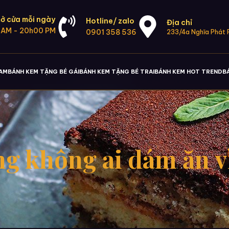
ở cửa mỗi ngày
Hotline/ zalo
Địa chỉ
 AM - 20h00 PM
0901 358 536
233/4a Nghĩa Phát P
NAM
BÁNH KEM TẶNG BÉ GÁI
BÁNH KEM TẶNG BÉ TRAI
BÁNH KEM HOT TREND
B
g không ai dám ăn v