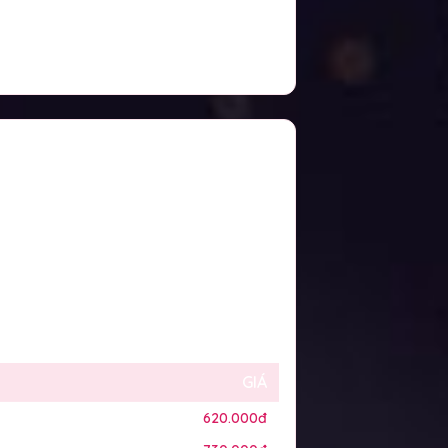
GIÁ
620.000đ