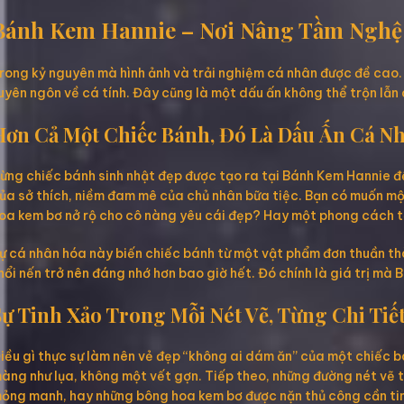
Bánh Kem Hannie – Nơi Nâng Tầm Nghệ
rong kỷ nguyên mà hình ảnh và trải nghiệm cá nhân được đề cao.
uyên ngôn về cá tính. Đây cũng là một dấu ấn không thể trộn lẫn 
Hơn Cả Một Chiếc Bánh, Đó Là Dấu Ấn Cá N
ừng chiếc bánh sinh nhật đẹp được tạo ra tại Bánh Kem Hannie đề
ủa sở thích, niềm đam mê của chủ nhân bữa tiệc. Bạn có muốn mộ
oa kem bơ nở rộ cho cô nàng yêu cái đẹp? Hay một phong cách tố
ự cá nhân hóa này biến chiếc bánh từ một vật phẩm đơn thuần thà
hổi nến trở nên đáng nhớ hơn bao giờ hết. Đó chính là giá trị m
Sự Tinh Xảo Trong Mỗi Nét Vẽ, Từng Chi Tiế
iều gì thực sự làm nên vẻ đẹp “không ai dám ăn” của một chiếc bá
àng như lụa, không một vết gợn. Tiếp theo, những đường nét vẽ ta
ỏng manh, hay những bông hoa kem bơ được nặn thủ công cần tin