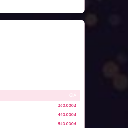
GIÁ
360.000đ
440.000đ
540.000đ