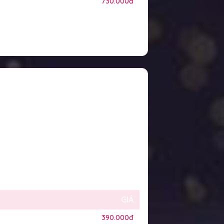
730.000đ
GIÁ
390.000đ