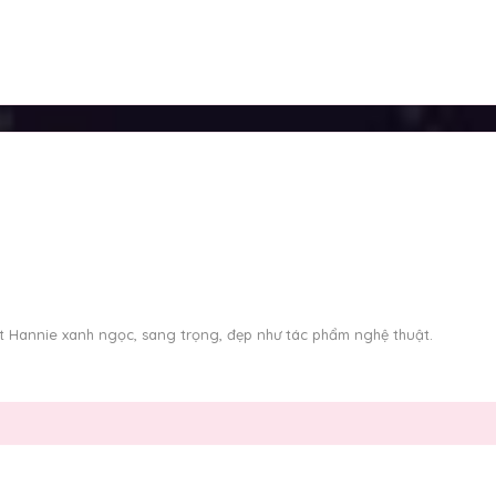
 Hannie xanh ngọc, sang trọng, đẹp như tác phẩm nghệ thuật.