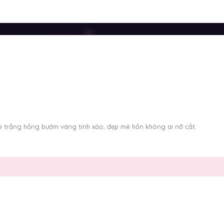
 trắng hồng bướm vàng tinh xảo, đẹp mê hồn không ai nỡ cắt.