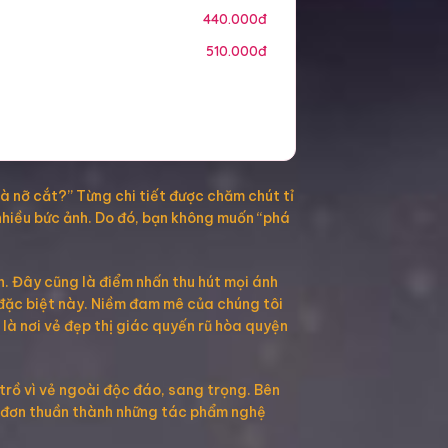
440.000đ
510.000đ
à nỡ cắt?” Từng chi tiết được chăm chút tỉ
 nhiều bức ảnh. Do đó, bạn không muốn “phá
n. Đây cũng là điểm nhấn thu hút mọi ánh
 đặc biệt này. Niềm đam mê của chúng tôi
 là nơi vẻ đẹp thị giác quyến rũ hòa quyện
trồ vì vẻ ngoài độc đáo, sang trọng. Bên
m đơn thuần thành những tác phẩm nghệ