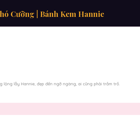
Khó Cưỡng | Bánh Kem Hannie
g lộng lẫy Hannie, đẹp đến ngỡ ngàng, ai cũng phải trầm trồ.