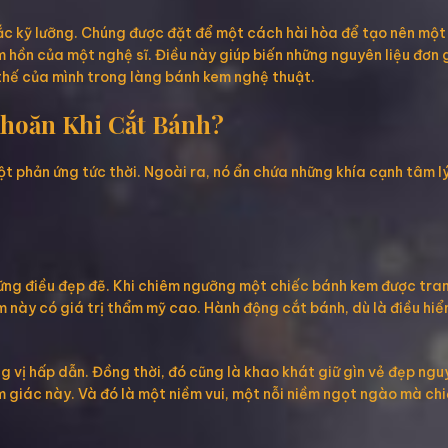
ắc kỹ lưỡng. Chúng được đặt để một cách hài hòa để tạo nên một 
m hồn của một nghệ sĩ. Điều này giúp biến những nguyên liệu đơn
 thế của mình trong làng bánh kem nghệ thuật.
Khoăn Khi Cắt Bánh?
phản ứng tức thời. Ngoài ra, nó ẩn chứa những khía cạnh tâm lý 
ững điều đẹp đẽ. Khi chiêm ngưỡng một chiếc bánh kem được trang
 này có giá trị thẩm mỹ cao. Hành động cắt bánh, dù là điều hiển
 vị hấp dẫn. Đồng thời, đó cũng là khao khát giữ gìn vẻ đẹp ngu
giác này. Và đó là một niềm vui, một nỗi niềm ngọt ngào mà chi