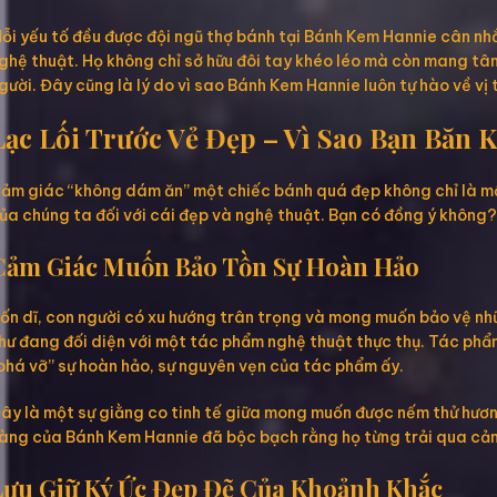
ỗi yếu tố đều được đội ngũ thợ bánh tại Bánh Kem Hannie cân nh
ghệ thuật. Họ không chỉ sở hữu đôi tay khéo léo mà còn mang tâ
gười. Đây cũng là lý do vì sao Bánh Kem Hannie luôn tự hào về vị
Lạc Lối Trước Vẻ Đẹp – Vì Sao Bạn Băn 
ảm giác “không dám ăn” một chiếc bánh quá đẹp không chỉ là một 
ủa chúng ta đối với cái đẹp và nghệ thuật. Bạn có đồng ý không?
Cảm Giác Muốn Bảo Tồn Sự Hoàn Hảo
ốn dĩ, con người có xu hướng trân trọng và mong muốn bảo vệ nh
hư đang đối diện với một tác phẩm nghệ thuật thực thụ. Tác phẩm
phá vỡ” sự hoàn hảo, sự nguyên vẹn của tác phẩm ấy.
ây là một sự giằng co tinh tế giữa mong muốn được nếm thử hương
àng của Bánh Kem Hannie đã bộc bạch rằng họ từng trải qua cảm 
Lưu Giữ Ký Ức Đẹp Đẽ Của Khoảnh Khắc