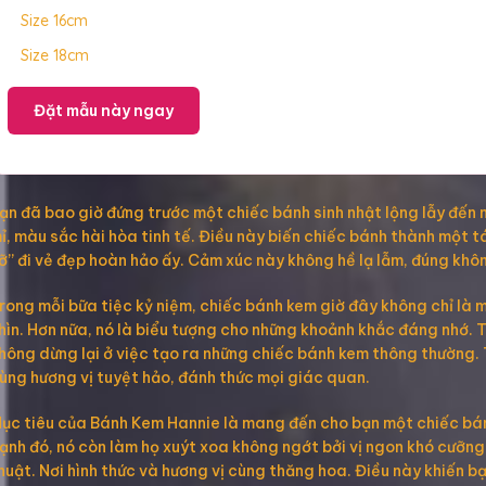
Size 16cm
Size 18cm
Đặt mẫu này ngay
ạn đã bao giờ đứng trước một chiếc bánh sinh nhật lộng lẫy đến 
ỉ, màu sắc hài hòa tinh tế. Điều này biến chiếc bánh thành một t
ỡ” đi vẻ đẹp hoàn hảo ấy. Cảm xúc này không hề lạ lẫm, đúng khô
rong mỗi bữa tiệc kỷ niệm, chiếc bánh kem giờ đây không chỉ là m
hìn. Hơn nữa, nó là biểu tượng cho những khoảnh khắc đáng nhớ.
hông dừng lại ở việc tạo ra những chiếc bánh kem thông thường. T
ùng hương vị tuyệt hảo, đánh thức mọi giác quan.
ục tiêu của Bánh Kem Hannie là mang đến cho bạn một chiếc bánh 
ạnh đó, nó còn làm họ xuýt xoa không ngớt bởi vị ngon khó cưỡ
huật. Nơi hình thức và hương vị cùng thăng hoa. Điều này khiến bạ