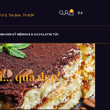
0
0
₫
.6 Q. Tân Bình, TP.HCM
ÁNH KEM KỶ NIỆM
HOA & SOCOLA
TIN TỨC
ì… quá đẹp!