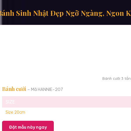
Bánh Sinh Nhật Đẹp Ngỡ Ngàng, Ngon 
Bánh cưới 3 tần
Bánh cưới
– Mã HANNIE-207
SIZE
Size 20cm
Đặt mẫu này ngay