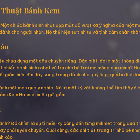
 Thuật Bánh Kem
 Một chiếc bánh sinh nhật đẹp mắt đã vượt xa ý nghĩa của một mó
dành cho người nhận. Nó thể hiện sự tinh tế và tình cảm chân th
hân
u chứa đựng một câu chuyện riêng. Đặc biệt, đó là một thông điệ
t chiếc bánh hình robot vũ trụ cho bé trai mơ mộng của mình? Ho
i giản, hiện đại đầy sang trọng dành cho quý ông, quý bà lịch l
nh một món quà ý nghĩa. Nó là một kỷ vật không thể tìm thấy ở 
à Bánh Kem Hannie muốn gửi gắm.
t
nh? Đó chính là sự tỉ mẩn, kỳ công đến từng milimet trong quá tr
y phải uyển chuyển. Cuối cùng, các chi tiết trang trí nhỏ bé như
h xảo.