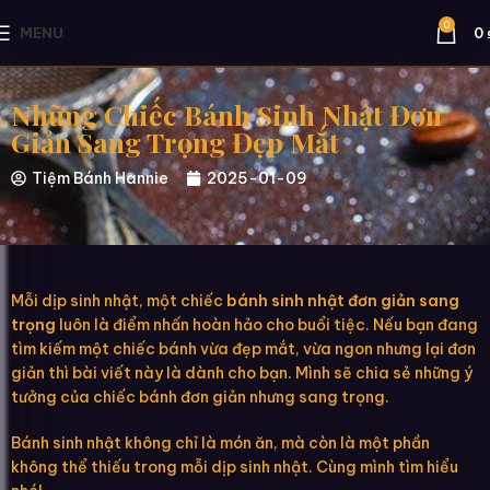
0
MENU
0
Những Chiếc Bánh Sinh Nhật Đơn
Giản Sang Trọng Đẹp Mắt
Tiệm Bánh Hannie
2025-01-09
Mỗi dịp sinh nhật, một chiếc
bánh sinh nhật đơn giản sang
trọng
luôn là điểm nhấn hoàn hảo cho buổi tiệc. Nếu bạn đang
tìm kiếm một chiếc bánh vừa đẹp mắt, vừa ngon nhưng lại đơn
giản thì bài viết này là dành cho bạn. Mình sẽ chia sẻ những ý
tưởng của chiếc bánh đơn giản nhưng sang trọng.
Bánh sinh nhật không chỉ là món ăn, mà còn là một phần
không thể thiếu trong mỗi dịp sinh nhật. Cùng mình tìm hiểu