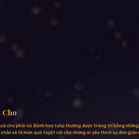
t Cho
quà cho phái nữ. Bánh hoa tulip thường được trang trí bằng nhữn
chắn sẽ là món quà tuyệt vời cho những ai yêu thích sự đơn giản