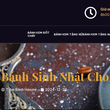
Giờ m
8h00
BÁNH KEM ĐỐT
BÁNH KEM TẶNG NỮ
BÁNH KEM TẶNG 
CHÁY
Bánh Sinh Nhật Cho
Tiệm Bánh Hannie
2024-12-25