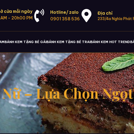
ở cửa mỗi ngày
Hotline/ zalo
Địa chỉ
 AM - 20h00 PM
0901 358 536
233/4a Nghĩa Phát P
NAM
BÁNH KEM TẶNG BÉ GÁI
BÁNH KEM TẶNG BÉ TRAI
BÁNH KEM HOT TREND
B
 Nữ – Lựa Chọn Ngọt