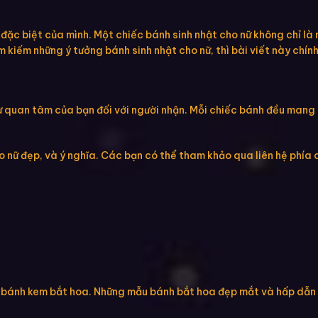
đặc biệt của mình. Một chiếc bánh sinh nhật cho nữ không chỉ là
iếm những ý tưởng bánh sinh nhật cho nữ, thì bài viết này chính
sự quan tâm của bạn đối với người nhận. Mỗi chiếc bánh đều man
nữ đẹp, và ý nghĩa. Các bạn có thể tham khảo qua liên hệ phía 
à bánh kem bắt hoa. Những mẫu bánh bắt hoa đẹp mắt và hấp dẫn