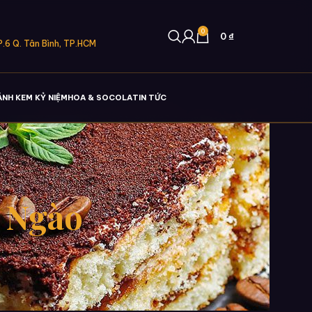
0
0
₫
.6 Q. Tân Bình, TP.HCM
ÁNH KEM KỶ NIỆM
HOA & SOCOLA
TIN TỨC
 Ngào