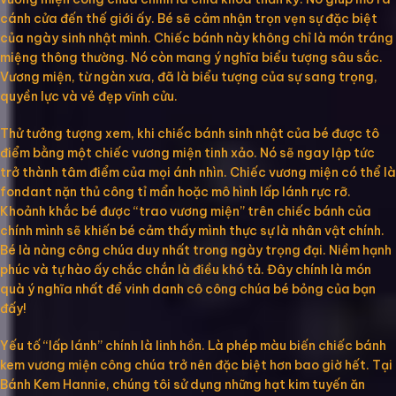
cánh cửa đến thế giới ấy. Bé sẽ cảm nhận trọn vẹn sự đặc biệt
của ngày sinh nhật mình. Chiếc bánh này không chỉ là món tráng
miệng thông thường. Nó còn mang ý nghĩa biểu tượng sâu sắc.
Vương miện, từ ngàn xưa, đã là biểu tượng của sự sang trọng,
quyền lực và vẻ đẹp vĩnh cửu.
Thử tưởng tượng xem, khi chiếc bánh sinh nhật của bé được tô
điểm bằng một chiếc vương miện tinh xảo. Nó sẽ ngay lập tức
trở thành tâm điểm của mọi ánh nhìn. Chiếc vương miện có thể là
fondant nặn thủ công tỉ mẩn hoặc mô hình lấp lánh rực rỡ.
Khoảnh khắc bé được “trao vương miện” trên chiếc bánh của
chính mình sẽ khiến bé cảm thấy mình thực sự là nhân vật chính.
Bé là nàng công chúa duy nhất trong ngày trọng đại. Niềm hạnh
phúc và tự hào ấy chắc chắn là điều khó tả. Đây chính là món
quà ý nghĩa nhất để vinh danh cô công chúa bé bỏng của bạn
đấy!
Yếu tố “lấp lánh” chính là linh hồn. Là phép màu biến chiếc bánh
kem vương miện công chúa trở nên đặc biệt hơn bao giờ hết. Tại
Bánh Kem Hannie, chúng tôi sử dụng những hạt kim tuyến ăn