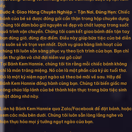
ấy.
Bước 4: Giao Hàng Chuyên Nghiệp – Tận Nơi, Đúng Hẹn:
Chiếc
bánh của bé sẽ được đóng gói cẩn thận trong hộp chuyên dụng.
Chúng tôi đảm bảo giữ nguyên vẻ đẹp và chất lượng trong suốt
quá trình vận chuyển. Chúng tôi cam kết giao bánh đến tận tay
bạn đúng giờ, đúng địa điểm. Điều này giúp bữa tiệc của bé diễn
ra suôn sẻ và trọn vẹn nhất. Dịch vụ giao hàng linh hoạt của
chúng tôi luôn sẵn sàng phục vụ theo lịch trình của bạn. Bạn chỉ
cần thư giãn và chờ đợi niềm vui gõ cửa!
Tại Bánh Kem Hannie, chúng tôi tin rằng mỗi chiếc bánh không
chỉ là món tráng miệng. Nó còn là một phần của ký ức tuổi thơ.
Đó là một kỷ niệm ngọt ngào sẽ theo bé mãi về sau. Hãy để
Bánh Kem Hannie đồng hành cùng bạn. Chúng tôi biến giấc mơ
công chúa lấp lánh của bé thành hiện thực trong bữa tiệc sinh
nhật đáng nhớ này.
Liên hệ Bánh Kem Hannie qua Zalo/Facebook để đặt bánh, hoặc
xem các mẫu bên dưới. Chúng tôi luôn sẵn lòng lắng nghe và
hiện thực hóa mọi ý tưởng ngọt ngào của bạn.