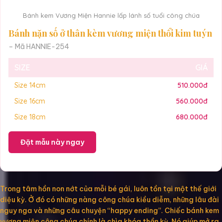
Bánh kem Vương Miện Hannie lấp lánh số tuổi công chúa
Bánh nặn số ở thân kèm vương miện thổi kim tuýn
– Mã HANNIE-254
SIZE
GIÁ
Size 14cm
510.000đ
Size 16cm
560.000đ
Size 18cm
680.000đ
Đặt mẫu này ngay
Trong tâm hồn non nớt của mỗi bé gái, luôn tồn tại một thế giới
diệu kỳ. Ở đó có những nàng công chúa kiều diễm, những lâu đài
nguy nga và những câu chuyện “happy ending”. Chiếc bánh kem
vương miện công chúa chính là chìa khóa thần kỳ. Nó giúp mở ra