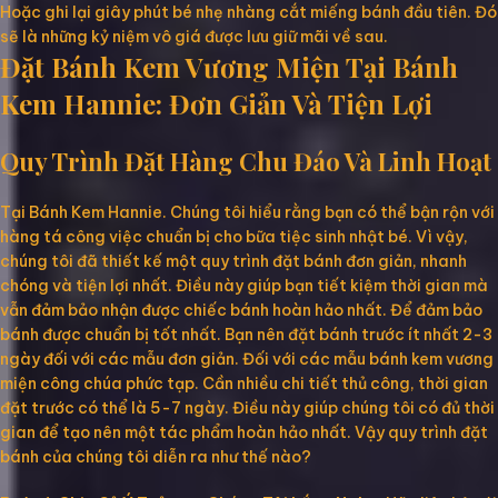
Hoặc ghi lại giây phút bé nhẹ nhàng cắt miếng bánh đầu tiên. Đó
sẽ là những kỷ niệm vô giá được lưu giữ mãi về sau.
Đặt Bánh Kem Vương Miện Tại Bánh
Kem Hannie: Đơn Giản Và Tiện Lợi
Quy Trình Đặt Hàng Chu Đáo Và Linh Hoạt
Tại Bánh Kem Hannie. Chúng tôi hiểu rằng bạn có thể bận rộn với
hàng tá công việc chuẩn bị cho bữa tiệc sinh nhật bé. Vì vậy,
chúng tôi đã thiết kế một quy trình đặt bánh đơn giản, nhanh
chóng và tiện lợi nhất. Điều này giúp bạn tiết kiệm thời gian mà
vẫn đảm bảo nhận được chiếc bánh hoàn hảo nhất. Để đảm bảo
bánh được chuẩn bị tốt nhất. Bạn nên đặt bánh trước ít nhất 2-3
ngày đối với các mẫu đơn giản. Đối với các mẫu bánh kem vương
miện công chúa phức tạp. Cần nhiều chi tiết thủ công, thời gian
đặt trước có thể là 5-7 ngày. Điều này giúp chúng tôi có đủ thời
gian để tạo nên một tác phẩm hoàn hảo nhất. Vậy quy trình đặt
bánh của chúng tôi diễn ra như thế nào?