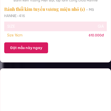
Bánh kem Vương Miện Bạc lấp lánh công chúa Hannie
Bánh thổi kim tuyến vương miện nhỏ (1)
– Mã
HANNIE-416
SIZE
GIÁ
Size 16cm
610.000đ
Đặt mẫu này ngay