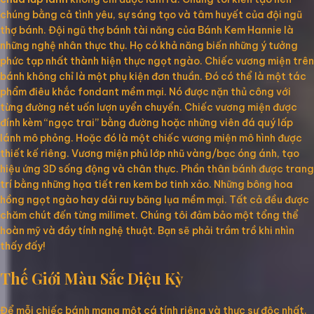
chúng bằng cả tình yêu, sự sáng tạo và tâm huyết của đội ngũ
thợ bánh. Đội ngũ thợ bánh tài năng của Bánh Kem Hannie là
những nghệ nhân thực thụ. Họ có khả năng biến những ý tưởng
phức tạp nhất thành hiện thực ngọt ngào. Chiếc vương miện trên
bánh không chỉ là một phụ kiện đơn thuần. Đó có thể là một tác
phẩm điêu khắc fondant mềm mại. Nó được nặn thủ công với
từng đường nét uốn lượn uyển chuyển. Chiếc vương miện được
đính kèm “ngọc trai” bằng đường hoặc những viên đá quý lấp
lánh mô phỏng. Hoặc đó là một chiếc vương miện mô hình được
thiết kế riêng. Vương miện phủ lớp nhũ vàng/bạc óng ánh, tạo
hiệu ứng 3D sống động và chân thực. Phần thân bánh được trang
trí bằng những họa tiết ren kem bơ tinh xảo. Những bông hoa
hồng ngọt ngào hay dải ruy băng lụa mềm mại. Tất cả đều được
chăm chút đến từng milimet. Chúng tôi đảm bảo một tổng thể
hoàn mỹ và đầy tính nghệ thuật. Bạn sẽ phải trầm trồ khi nhìn
thấy đấy!
Thế Giới Màu Sắc Diệu Kỳ
Để mỗi chiếc bánh mang một cá tính riêng và thực sự độc nhất.