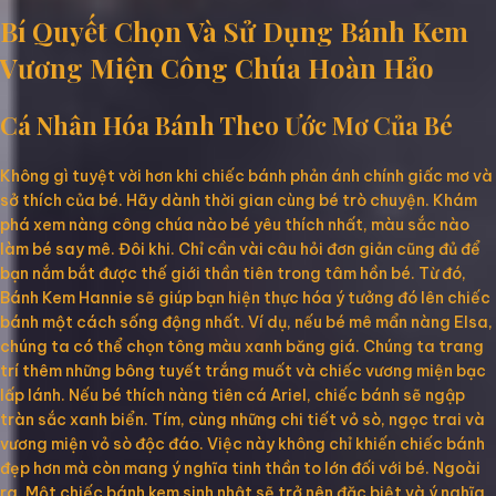
Bí Quyết Chọn Và Sử Dụng Bánh Kem
Vương Miện Công Chúa Hoàn Hảo
Cá Nhân Hóa Bánh Theo Ước Mơ Của Bé
Không gì tuyệt vời hơn khi chiếc bánh phản ánh chính giấc mơ và
sở thích của bé. Hãy dành thời gian cùng bé trò chuyện. Khám
phá xem nàng công chúa nào bé yêu thích nhất, màu sắc nào
làm bé say mê. Đôi khi. Chỉ cần vài câu hỏi đơn giản cũng đủ để
bạn nắm bắt được thế giới thần tiên trong tâm hồn bé. Từ đó,
Bánh Kem Hannie sẽ giúp bạn hiện thực hóa ý tưởng đó lên chiếc
bánh một cách sống động nhất. Ví dụ, nếu bé mê mẩn nàng Elsa,
chúng ta có thể chọn tông màu xanh băng giá. Chúng ta trang
trí thêm những bông tuyết trắng muốt và chiếc vương miện bạc
lấp lánh. Nếu bé thích nàng tiên cá Ariel, chiếc bánh sẽ ngập
tràn sắc xanh biển. Tím, cùng những chi tiết vỏ sò, ngọc trai và
vương miện vỏ sò độc đáo. Việc này không chỉ khiến chiếc bánh
đẹp hơn mà còn mang ý nghĩa tinh thần to lớn đối với bé. Ngoài
ra. Một chiếc bánh kem sinh nhật sẽ trở nên đặc biệt và ý nghĩa