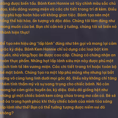
dàng được biến tấu. Bánh Kem Hannie sẽ tùy chỉnh màu sắc chủ
đạo, kiểu dáng vương miện và các chi tiết trang trí đi kèm. Điều
này phù hợp hoàn hảo với không gian tiệc. Bánh tạo nên một
tổng thể hài hòa, ấn tượng và độc đáo. Chúng tôi làm đúng như
mong muốn của bé. Bạn chỉ cần nói ý tưởng, chúng tôi sẽ biến nó
thành hiện thực!
Để tạo nên hiệu ứng “lấp lánh” đúng như tên gọi và mang lại cảm
giác kỳ diệu. Bánh Kem Hannie chỉ sử dụng các loại bột kim
tuyến, nhũ vàng/bạc ăn được cao cấp. Chúng có chứng nhận an
toàn thực phẩm. Những hạt lấp lánh siêu mịn này được phủ một
cách tinh tế lên vương miện. Các chi tiết trang trí hoặc toàn bộ
bề mặt bánh. Chúng tạo ra một lớp phủ mỏng nhẹ nhưng lại bắt
sáng vô cùng lung linh dưới mọi góc độ. Điều này không chỉ tăng
thêm tính thẩm mỹ và sự sang trọng cho chiếc bánh. Nó còn
mang lại cảm giác huyền ảo, kỳ diệu. Điều đó giống hệt như
những gì một chiếc bánh kem công chúa trong mơ cần có. Bé sẽ
vỡ òa trong hạnh phúc khi thấy chiếc bánh của mình tỏa sáng
lấp lánh như thế! Bạn có thể tưởng tượng được niềm vui đó
không?