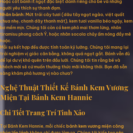
Hoặc cốt bánh ít ngọt đặc biệt dành riêng cho bé và những
người yêu thích sự thanh đạm.
Nhân bánh:
Mứt trái cây tươi (dâu tây ngọt ngào, việt quất
chua nhẹ, chanh dây thanh mát), kem tươi vanilla béo ngậy, kem
bơ mềm mịn. Chúng tôi còn có kem phô mai thơm lừng, nhân
tiramisu phong cách Ý, hoặc nhân socola chảy ấm nóng đầy mê
hoặc.
Mỗi sự kết hợp đều được tính toán kỹ lưỡng. Chúng tôi mang lại
trải nghiệm vị giác cân bằng, không quá ngọt gắt. Bánh vẫn đủ
để lại dư vị khó quên trên đầu lưỡi. Chúng tôi tin rằng bé và
khách mời sẽ cứ muốn thưởng thức mãi không thôi. Bạn đã sẵn
sàng khám phá hương vị nào chưa?
Nghệ Thuật Thiết Kế Bánh Kem Vương
Miện Tại Bánh Kem Hannie
Chi Tiết Trang Trí Tinh Xảo
Tại Bánh Kem Hannie, mỗi chiếc
bánh kem vương miện công
chúa lấp lánh
không chỉ được làm ra. Chúng tôi kiến tạo nên