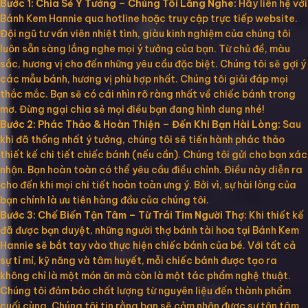
Bước 1: Chia Sẻ Ý Tưởng – Chúng Tôi Lắng Nghe:
Hãy liên hệ với
Bánh Kem Hannie qua hotline hoặc truy cập trực tiếp website.
Đội ngũ tư vấn viên nhiệt tình, giàu kinh nghiệm của chúng tôi
luôn sẵn sàng lắng nghe mọi ý tưởng của bạn. Từ chủ đề, màu
sắc, hương vị cho đến những yêu cầu đặc biệt. Chúng tôi sẽ gợi ý
các mẫu bánh, hương vị phù hợp nhất. Chúng tôi giải đáp mọi
thắc mắc. Bạn sẽ có cái nhìn rõ ràng nhất về chiếc bánh trong
mơ. Đừng ngại chia sẻ mọi điều bạn đang hình dung nhé!
Bước 2: Phác Thảo & Hoàn Thiện – Đến Khi Bạn Hài Lòng:
Sau
khi đã thống nhất ý tưởng, chúng tôi sẽ tiến hành phác thảo
thiết kế chi tiết chiếc bánh (nếu cần). Chúng tôi gửi cho bạn xác
nhận. Bạn hoàn toàn có thể yêu cầu điều chỉnh. Điều này diễn ra
cho đến khi mọi chi tiết hoàn toàn ưng ý. Bởi vì, sự hài lòng của
bạn chính là ưu tiên hàng đầu của chúng tôi.
Bước 3: Chế Biến Tận Tâm – Từ Trái Tim Người Thợ:
Khi thiết kế
đã được bạn duyệt, những người thợ bánh tài hoa tại Bánh Kem
Hannie sẽ bắt tay vào thực hiện chiếc bánh của bé. Với tất cả
sự tỉ mỉ, kỹ năng và tâm huyết, mỗi chiếc bánh được tạo ra
không chỉ là một món ăn mà còn là một tác phẩm nghệ thuật.
Chúng tôi đảm bảo chất lượng từ nguyên liệu đến thành phẩm
cuối cùng. Chúng tôi tin rằng bạn sẽ cảm nhận được sự tận tâm