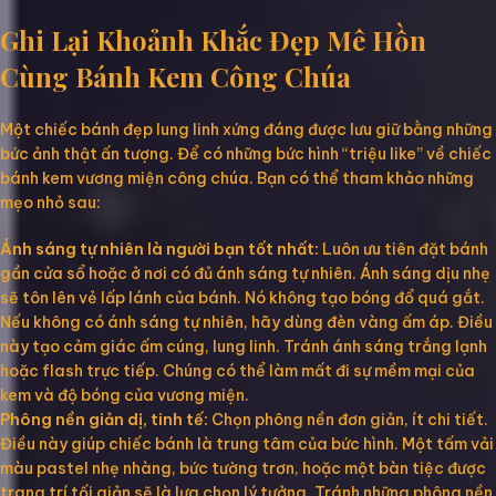
Ghi Lại Khoảnh Khắc Đẹp Mê Hồn
Cùng Bánh Kem Công Chúa
Một chiếc bánh đẹp lung linh xứng đáng được lưu giữ bằng những
bức ảnh thật ấn tượng. Để có những bức hình “triệu like” về chiếc
bánh kem vương miện công chúa. Bạn có thể tham khảo những
mẹo nhỏ sau:
Ánh sáng tự nhiên là người bạn tốt nhất:
Luôn ưu tiên đặt bánh
gần cửa sổ hoặc ở nơi có đủ ánh sáng tự nhiên. Ánh sáng dịu nhẹ
sẽ tôn lên vẻ lấp lánh của bánh. Nó không tạo bóng đổ quá gắt.
Nếu không có ánh sáng tự nhiên, hãy dùng đèn vàng ấm áp. Điều
này tạo cảm giác ấm cúng, lung linh. Tránh ánh sáng trắng lạnh
hoặc flash trực tiếp. Chúng có thể làm mất đi sự mềm mại của
kem và độ bóng của vương miện.
Phông nền giản dị, tinh tế:
Chọn phông nền đơn giản, ít chi tiết.
Điều này giúp chiếc bánh là trung tâm của bức hình. Một tấm vải
màu pastel nhẹ nhàng, bức tường trơn, hoặc một bàn tiệc được
trang trí tối giản sẽ là lựa chọn lý tưởng. Tránh những phông nền