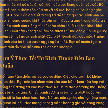
hơn nhiều khi có dấu ấn cá nhân của bé. Đừng quên yêu cầu Bánh
Kem Hannie thêm tên của bé và số tuổi bằng chữ đường nghệ
thuật. Hoặc các chi tiết trang trí dễ thương khác. Hình ảnh bé
reo lên sung sướng khi thấy tên mình được trang trọng khắc trên
“chiếc bánh của riêng mình” chắc chắn sẽ là khoảnh khắc khó
quên. Điều này không chỉ làm bé thích thú mà còn giúp lưu giữ kỷ
niệm về một ngày sinh nhật đặc biệt. Đánh dấu cột mốc trưởng
thành của bé theo cách ngọt ngào nhất. Bạn có muốn tạo ra
một dấu ấn độc đáo như thế cho bé không?
Lưu Ý Thực Tế: Từ Kích Thước Đến Bảo
Quản
Để nâng tầm thẩm mỹ và tạo sự đồng điệu cho toàn bộ không
gian tiệc. Bạn nên lựa chọn màu sắc của bánh kem hòa hợp với
tổng thể trang trí của bữa tiệc. Nếu bữa tiệc có tông màu hồng
pastel dịu dàng. Chiếc bánh vương miện hồng phớt hoặc kem
sữa sẽ là lựa chọn hoàn hảo. Nó tạo nên sự nhẹ nhàng, lãng mạn.
Ngược lại, nếu tiệc mang phong cách hoàng gia với tông vàng