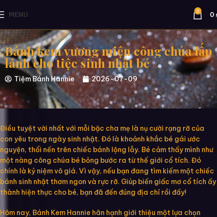
0
MENU
0
Bánh kem vương miện công chúa lấp
lánh cho tiệc sinh nhật bé
Tiệm Bánh Hannie
2026-07-09
Điều tuyệt vời nhất với mỗi bậc cha mẹ là nụ cười rạng rỡ của
con yêu trong ngày sinh nhật. Đó là khoảnh khắc bé gái ước
nguyện, thổi nến trên chiếc bánh lộng lẫy. Bé cảm thấy mình như
một nàng công chúa bé bỏng bước ra từ thế giới cổ tích. Đó
chính là kỷ niệm vô giá. Vì vậy, nếu bạn đang tìm kiếm một chiếc
bánh sinh nhật thơm ngon và rực rỡ. Giúp biến giấc mơ cổ tích ấy
thành hiện thực cho bé, bạn đã đến đúng địa chỉ rồi đấy!
Hôm nay, Bánh Kem Hannie hân hạnh giới thiệu một lựa chọn