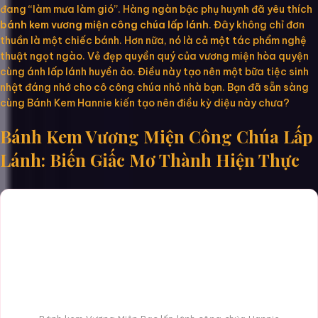
đang “làm mưa làm gió”. Hàng ngàn bậc phụ huynh đã yêu thích
bánh kem vương miện công chúa lấp lánh
. Đây không chỉ đơn
thuần là một chiếc bánh. Hơn nữa, nó là cả một tác phẩm nghệ
thuật ngọt ngào. Vẻ đẹp quyền quý của vương miện hòa quyện
cùng ánh lấp lánh huyền ảo. Điều này tạo nên một bữa tiệc sinh
nhật đáng nhớ cho cô công chúa nhỏ nhà bạn. Bạn đã sẵn sàng
cùng Bánh Kem Hannie kiến tạo nên điều kỳ diệu này chưa?
Bánh Kem Vương Miện Công Chúa Lấp
Lánh: Biến Giấc Mơ Thành Hiện Thực