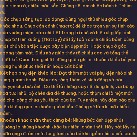
quá rườm rà, nhiều màu sắc. Chúng sẽ làm chiếc bánh bị “chìm”
đi.
Góc chụp sáng tạo, đa dạng:
Đừng ngại thử nhiều góc chụp
khác nhau. Chụp cận cảnh (macro) để khoe trọn vẹn sự tinh xảo
của vương miện, các chi tiết trang trí nhỏ và hiệu ứng lấp lánh.
Chụp từ trên xuống (flat lay) để lấy toàn cảnh chiếc bánh cùng
một phần bàn tiệc được bày biện đẹp mắt. Hoặc chụp ở góc
ngang tầm mắt. Điều này giúp thấy rõ chiều cao và tổng thể
thiết kế. Quan trọng nhất, đừng quên ghi lại khoảnh khắc bé yêu
đang hạnh phúc thổi nến hoặc cắt bánh!
Kết hợp phụ kiện khéo léo:
Đặt thêm một vài phụ kiện nhỏ xinh
xung quanh bánh. Điều này tăng thêm vẻ sinh động và câu
chuyện cho bức ảnh. Có thể là những cây nến lung linh, vài bông
hoa tươi nhỏ, bộ chén đĩa dễ thương, hoặc thậm chí là một món
đồ chơi công chúa yêu thích của bé. Tuy nhiên, hãy đảm bảo phụ
kiện không quá lớn hoặc quá nhiều. Chúng sẽ làm lu mờ chiếc
bánh.
Khoảnh khắc chân thực cùng bé:
Những bức ảnh đẹp nhất
thường là những khoảnh khắc tự nhiên, chân thật. Hãy bắt lấy nụ
cười rạng rỡ, ánh mắt long lanh của bé khi ngắm nhìn chiếc bánh.