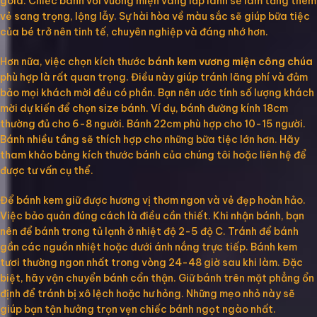
gold. Chiếc bánh với vương miện vàng lấp lánh sẽ làm tăng thêm
vẻ sang trọng, lộng lẫy. Sự hài hòa về màu sắc sẽ giúp bữa tiệc
của bé trở nên tinh tế, chuyên nghiệp và đáng nhớ hơn.
Hơn nữa, việc chọn kích thước
bánh kem vương miện công chúa
phù hợp là rất quan trọng. Điều này giúp tránh lãng phí và đảm
bảo mọi khách mời đều có phần. Bạn nên ước tính số lượng khách
mời dự kiến để chọn size bánh. Ví dụ, bánh đường kính 18cm
thường đủ cho 6-8 người. Bánh 22cm phù hợp cho 10-15 người.
Bánh nhiều tầng sẽ thích hợp cho những bữa tiệc lớn hơn. Hãy
tham khảo bảng kích thước bánh của chúng tôi hoặc liên hệ để
được tư vấn cụ thể.
Để bánh kem giữ được hương vị thơm ngon và vẻ đẹp hoàn hảo.
Việc bảo quản đúng cách là điều cần thiết. Khi nhận bánh, bạn
nên để bánh trong tủ lạnh ở nhiệt độ 2-5 độ C. Tránh để bánh
gần các nguồn nhiệt hoặc dưới ánh nắng trực tiếp. Bánh kem
tươi thường ngon nhất trong vòng 24-48 giờ sau khi làm. Đặc
biệt, hãy vận chuyển bánh cẩn thận. Giữ bánh trên mặt phẳng ổn
định để tránh bị xô lệch hoặc hư hỏng. Những mẹo nhỏ này sẽ
giúp bạn tận hưởng trọn vẹn chiếc bánh ngọt ngào nhất.