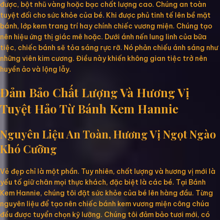
được, bột nhũ vàng hoặc bạc chất lượng cao. Chúng an toàn
tuyệt đối cho sức khỏe của bé. Khi được phủ tinh tế lên bề mặt
bánh, lớp kem trang trí hay chính chiếc vương miện. Chúng tạo
nên hiệu ứng thị giác mê hoặc. Dưới ánh nến lung linh của bữa
tiệc, chiếc bánh sẽ tỏa sáng rực rỡ. Nó phản chiếu ánh sáng như
những viên kim cương. Điều này khiến không gian tiệc trở nên
huyền ảo và lộng lẫy.
Đảm Bảo Chất Lượng Và Hương Vị
Tuyệt Hảo Từ Bánh Kem Hannie
Nguyên Liệu An Toàn, Hương Vị Ngọt Ngào
Khó Cưỡng
Vẻ đẹp chỉ là một phần. Tuy nhiên, chất lượng và hương vị mới là
yếu tố giữ chân mọi thực khách, đặc biệt là các bé. Tại Bánh
Kem Hannie, chúng tôi đặt sức khỏe của bé lên hàng đầu. Từng
nguyên liệu để tạo nên chiếc bánh kem vương miện công chúa
đều được tuyển chọn kỹ lưỡng. Chúng tôi đảm bảo tươi mới, có