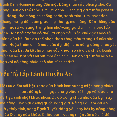
Bánh Kem Hannie mang đến một bảng màu sắc phong phú, đa
dạng. Bạn có thể thỏa sức lựa chọn. Từ những gam màu pastel
dịu dàng, thơ mộng như hồng phấn, xanh mint, tím lavender.
Chúng mang đến cảm giác nhẹ nhàng, mơ màng. Đến những sắc
thái rực rỡ và sang trọng hơn như vàng gold ánh kim, bạc lấp
lánh. Bạn hoàn toàn có thể lựa chọn màu sắc chủ đạo theo sở
thích của bé. Bạn có thể chọn theo tông màu trang trí của bữa
tiệc. Hoặc thậm chí là màu sắc đại diện cho nàng công chúa yêu
thích của bé. Sự kết hợp màu sắc khéo léo sẽ giúp chiếc bánh
trở nên nổi bật và thu hút mọi ánh nhìn. Bạn có nghĩ màu nào sẽ
hợp với cô công chúa nhỏ nhà mình nhất?
Yếu Tố Lấp Lánh Huyền Ảo
Một ưu điểm nổi bật khác của bánh kem vương miện công chúa
là tính linh hoạt đáng kinh ngạc trong việc kết hợp với các chủ
đề tiệc sinh nhật khác nhau. Dù cô công chúa nhỏ của bạn say
mê nàng Elsa với vương quốc băng giá. Nàng Lọ Lem với đôi
giày thủy tinh, nàng Bạch Tuyết đáng yêu hay bất kỳ nàng công
chúa Disney nào khác. Chiếc bánh vương miện vẫn có thể dễ