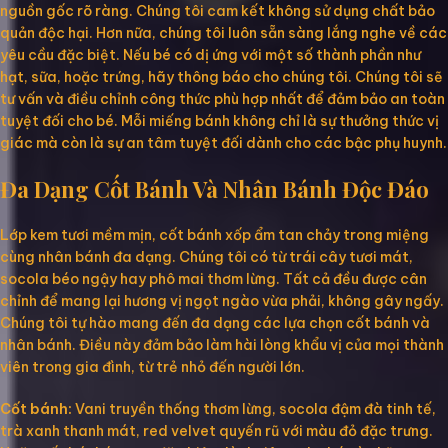
nguồn gốc rõ ràng. Chúng tôi cam kết không sử dụng chất bảo
quản độc hại. Hơn nữa, chúng tôi luôn sẵn sàng lắng nghe về các
yêu cầu đặc biệt. Nếu bé có dị ứng với một số thành phần như
hạt, sữa, hoặc trứng, hãy thông báo cho chúng tôi. Chúng tôi sẽ
tư vấn và điều chỉnh công thức phù hợp nhất để đảm bảo an toàn
tuyệt đối cho bé. Mỗi miếng bánh không chỉ là sự thưởng thức vị
giác mà còn là sự an tâm tuyệt đối dành cho các bậc phụ huynh.
Đa Dạng Cốt Bánh Và Nhân Bánh Độc Đáo
Lớp kem tươi mềm mịn, cốt bánh xốp ẩm tan chảy trong miệng
cùng nhân bánh đa dạng. Chúng tôi có từ trái cây tươi mát,
socola béo ngậy hay phô mai thơm lừng. Tất cả đều được cân
chỉnh để mang lại hương vị ngọt ngào vừa phải, không gây ngấy.
Chúng tôi tự hào mang đến đa dạng các lựa chọn cốt bánh và
nhân bánh. Điều này đảm bảo làm hài lòng khẩu vị của mọi thành
viên trong gia đình, từ trẻ nhỏ đến người lớn.
Cốt bánh:
Vani truyền thống thơm lừng, socola đậm đà tinh tế,
trà xanh thanh mát, red velvet quyến rũ với màu đỏ đặc trưng.