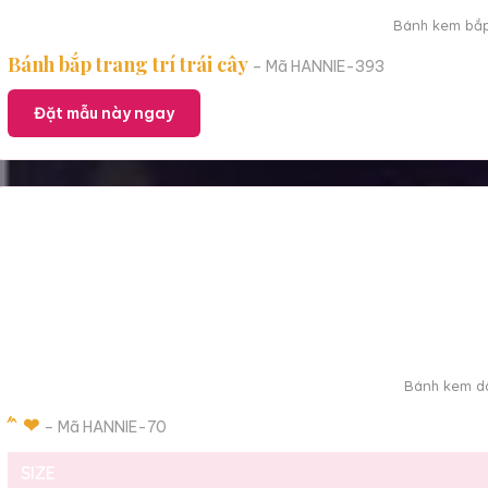
Bánh kem bắp 
Bánh bắp trang trí trái cây
– Mã HANNIE-393
Đặt mẫu này ngay
Bánh kem dâ
́ ́ ̂ ❤
– Mã HANNIE-70
SIZE