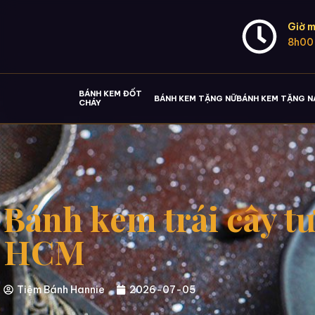
Giờ m
8h00
BÁNH KEM ĐỐT
BÁNH KEM TẶNG NỮ
BÁNH KEM TẶNG 
CHÁY
Bánh kem trái cây t
HCM
Tiệm Bánh Hannie
2026-07-05