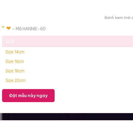
Bánh kem trái 
́ ́ ̂ ❤
– Mã HANNIE-60
SIZE
Size 14cm
Size 16cm
Size 18cm
Size 20cm
Đặt mẫu này ngay