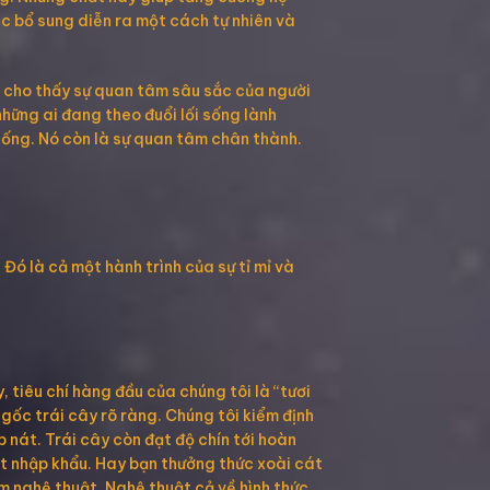
ệc bổ sung diễn ra một cách tự nhiên và
n cho thấy sự quan tâm sâu sắc của người
hững ai đang theo đuổi lối sống lành
sống. Nó còn là sự quan tâm chân thành.
Đó là cả một hành trình của sự tỉ mỉ và
, tiêu chí hàng đầu của chúng tôi là “tươi
gốc trái cây rõ ràng. Chúng tôi kiểm định
 nát. Trái cây còn đạt độ chín tới hoàn
t nhập khẩu. Hay bạn thưởng thức xoài cát
m nghệ thuật. Nghệ thuật cả về hình thức