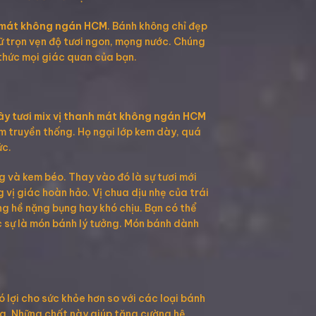
nh mát không ngán HCM
. Bánh không chỉ đẹp
iữ trọn vẹn độ tươi ngon, mọng nước. Chúng
thức mọi giác quan của bạn.
ây tươi mix vị thanh mát không ngán HCM
em truyền thống. Họ ngại lớp kem dày, quá
ức.
g và kem béo. Thay vào đó là sự tươi mới
 vị giác hoàn hảo. Vị chua dịu nhẹ của trái
ng hề nặng bụng hay khó chịu. Bạn có thể
c sự là món bánh lý tưởng. Món bánh dành
 lợi cho sức khỏe hơn so với các loại bánh
ng. Những chất này giúp tăng cường hệ