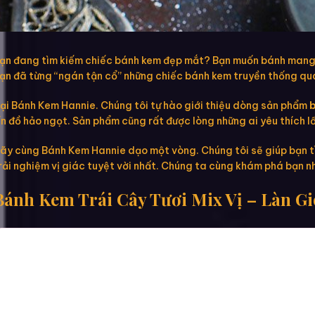
ạn đang tìm kiếm chiếc bánh kem đẹp mắt? Bạn muốn bánh mang đ
ạn đã từng “ngán tận cổ” những chiếc bánh kem truyền thống quá
ại Bánh Kem Hannie. Chúng tôi tự hào giới thiệu dòng sản phẩm
b
ín đồ hảo ngọt. Sản phẩm cũng rất được lòng những ai yêu thích l
ãy cùng Bánh Kem Hannie dạo một vòng. Chúng tôi sẽ giúp bạn tì
rải nghiệm vị giác tuyệt vời nhất. Chúng ta cùng khám phá bạn n
Bánh Kem Trái Cây Tươi Mix Vị – Làn G