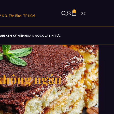
0
0
₫
.6 Q. Tân Bình, TP.HCM
ÁNH KEM KỶ NIỆM
HOA & SOCOLA
TIN TỨC
 không ngán