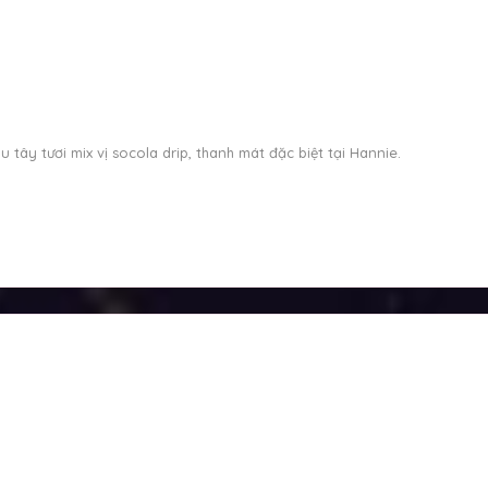
tây tươi mix vị socola drip, thanh mát đặc biệt tại Hannie.