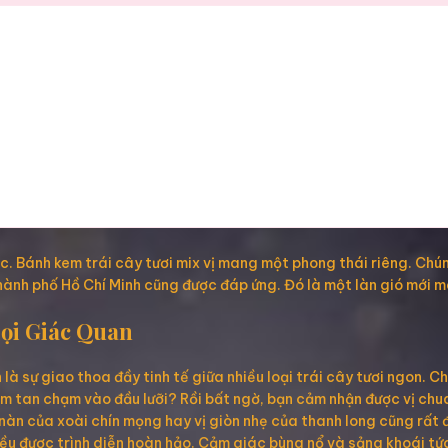
 Bánh kem trái cây tươi mix vị mang một phong thái riêng. Chúng
hành phố Hồ Chí Minh cũng được đáp ứng. Đó là một làn gió mới m
ọi Giác Quan
là sự giao thoa đầy tinh tế giữa nhiều loại trái cây tươi ngon. Ch
m tan chạm vào đầu lưỡi? Rồi bất ngờ, bạn cảm nhận được vị ch
n của xoài chín mọng hay vị giòn nhẹ của thanh long cũng rất đặ
đều được trình diễn hoàn hảo. Cảm giác bùng nổ và sảng khoái tức 