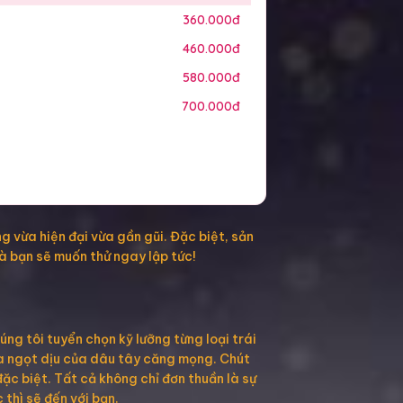
360.000đ
460.000đ
580.000đ
700.000đ
 vừa hiện đại vừa gần gũi. Đặc biệt, sản
à bạn sẽ muốn thử ngay lập tức!
úng tôi tuyển chọn kỹ lưỡng từng loại trái
ua ngọt dịu của dâu tây căng mọng. Chút
c biệt. Tất cả không chỉ đơn thuần là sự
thì sẽ đến với bạn.