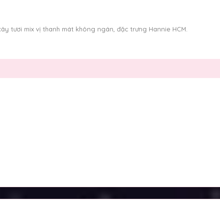
cây tươi mix vị thanh mát không ngán, đặc trưng Hannie HCM.