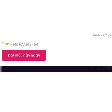
Bánh kem dâu 
́ ́ ̂ ❤
– Mã HANNIE-64
Đặt mẫu này ngay