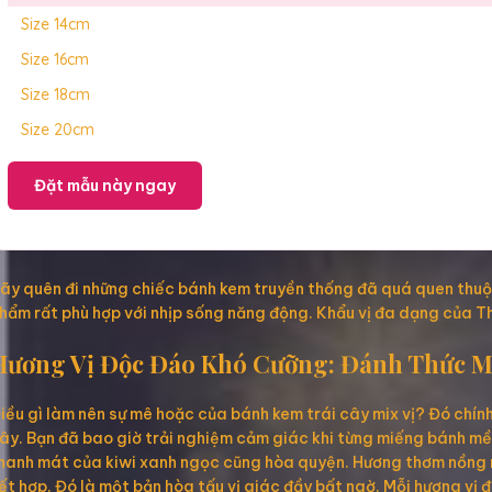
Size 14cm
Size 16cm
Size 18cm
Size 20cm
Đặt mẫu này ngay
ãy quên đi những chiếc bánh kem truyền thống đã quá quen thuộc.
hẩm rất phù hợp với nhịp sống năng động. Khẩu vị đa dạng của T
Hương Vị Độc Đáo Khó Cưỡng: Đánh Thức M
iều gì làm nên sự mê hoặc của bánh kem trái cây mix vị? Đó chính 
ây. Bạn đã bao giờ trải nghiệm cảm giác khi từng miếng bánh mề
hanh mát của kiwi xanh ngọc cũng hòa quyện. Hương thơm nồng nà
ết hợp. Đó là một bản hòa tấu vị giác đầy bất ngờ. Mỗi hương vị 