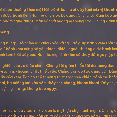
sẽ được thưởng thức một lát
bánh kem trái cây tươi mix vị tha
 cây được Bánh Kem Hannie chọn lọc kỹ càng. Chúng tôi đảm bảo g
tác phẩm nghệ thuật. Màu sắc và hương vị thăng hoa. Chúng đánh 
 bụng
ặng bụng? Đó chính là “chìa khóa vàng”. Nó giúp
bánh kem trái c
gại” bánh kem cũng sẽ yêu thích. Nhiều người thường e dè bánh k
nh kem trái cây của Hannie, mọi định kiến sẽ thay đổi ngay lập t
hiên cứu và điều chỉnh. Chúng tôi giảm thiểu tối đa lượng đườn
p vitamin, khoáng chất thiết yếu. Chúng còn có tác dụng cân bằng
gấy của kem. Bạn có thể thưởng thức trọn vẹn chiếc bánh mà khô
n hai, ba miếng mà vẫn cảm thấy nhẹ nhàng, khoan khoái. Đây thự
rì sự nhẹ nhàng, không béo ngậy.
 kem trái cây tươi mix vị còn là một lựa chọn lành mạnh. Chúng có
in C, chất xơ. Chúng còn chứa các chất chống oxy hóa quan trọ