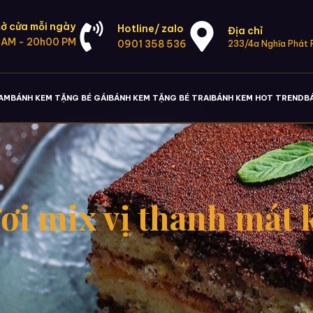
ở cửa mỗi ngày
Hotline/ zalo
Địa chỉ
 AM - 20h00 PM
0901 358 536
233/4a Nghĩa Phát P
NAM
BÁNH KEM TẶNG BÉ GÁI
BÁNH KEM TẶNG BÉ TRAI
BÁNH KEM HOT TREND
B
ươi mix vị thanh mát