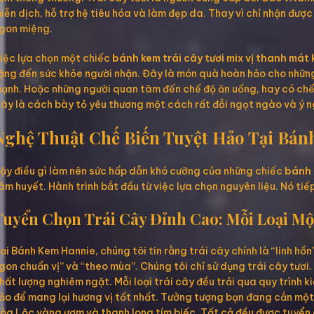
iễn dịch, hỗ trợ hệ tiêu hóa và làm đẹp da. Thay vì chỉ nhận đượ
gon miệng.
iệc lựa chọn một chiếc
bánh kem trái cây tươi mix vị thanh má
ặng đến sức khỏe người nhận. Đây là món quà hoàn hảo cho những 
ạnh. Hoặc những người quan tâm đến chế độ ăn uống, hay có chế 
ây là cách bày tỏ yêu thương một cách rất đỗi ngọt ngào và ý n
Nghệ Thuật Chế Biến Tuyệt Hảo Tại Bá
ậy điều gì làm nên sức hấp dẫn khó cưỡng của những chiếc
bánh 
âm huyết. Hành trình bắt đầu từ việc lựa chọn nguyên liệu. Nó tiế
Tuyển Chọn Trái Cây Đỉnh Cao: Mỗi Loại Mộ
ại Bánh Kem Hannie, chúng tôi tin rằng trái cây chính là “linh hồ
gon chuẩn vị” và “theo mùa”. Chúng tôi chỉ sử dụng trái cây tươi
hất lượng nghiêm ngặt. Mỗi loại trái cây đều trải qua quy trình 
ảo để mang lại hương vị tốt nhất. Tưởng tượng bạn đang cắn một
òa Lộc vàng ươm và thanh long tím biếc. Tất cả đều được tuyển 