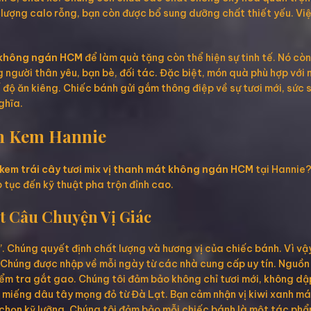
c lượng calo rỗng, bạn còn được bổ sung dưỡng chất thiết yếu. Vi
t không ngán HCM
để làm quà tặng còn thể hiện sự tinh tế. Nó cò
người thân yêu, bạn bè, đối tác. Đặc biệt, món quà phù hợp với n
độ ăn kiêng. Chiếc bánh gửi gắm thông điệp về sự tươi mới, sức 
ghĩa.
nh Kem Hannie
kem trái cây tươi mix vị thanh mát không ngán HCM
tại Hannie? 
p tục đến kỹ thuật pha trộn đỉnh cao.
t Câu Chuyện Vị Giác
n”. Chúng quyết định chất lượng và hương vị của chiếc bánh. Vì vậy
. Chúng được nhập về mỗi ngày từ các nhà cung cấp uy tín. Nguồn 
kiểm tra gắt gao. Chúng tôi đảm bảo không chỉ tươi mới, không dập
 miếng dâu tây mọng đỏ từ Đà Lạt. Bạn cảm nhận vị kiwi xanh má
chọn kỹ lưỡng. Chúng tôi đảm bảo mỗi chiếc bánh là một tác phẩ