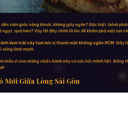
ến cảm giác sảng khoái, không gây ngán? Đặc biệt, bánh phải p
 ngọt, quá béo? Vậy thì đây chính là lúc để khám phá một lựa c
ánh kem trái cây tươi mix vị thanh mát không ngán HCM
. Đây 
ối sống lành mạnh.
m hiểu vì sao những chiếc bánh này có sức hút mãnh liệt. Đồng t
hé!
ió Mới Giữa Lòng Sài Gòn