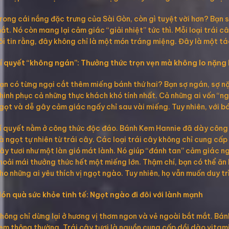
rong cái nắng đặc trưng của Sài Gòn, còn gì tuyệt vời hơn? Bạn 
ắt. Nó còn mang lại cảm giác “giải nhiệt” tức thì. Mỗi loại trái
ôi tin rằng, đây không chỉ là một món tráng miệng. Đây là một 
í quyết “không ngán”: Thưởng thức trọn vẹn mà không lo nặng
ạn có từng ngại cắt thêm miếng bánh thứ hai? Bạn sợ ngán, sợ n
hinh phục cả những thực khách khó tính nhất. Cả những ai vốn “n
gọt và dễ gây cảm giác ngấy chỉ sau vài miếng. Tuy nhiên, với bá
í quyết nằm ở công thức độc đáo. Bánh Kem Hannie đã dày công ng
à ngọt tự nhiên từ trái cây. Các loại trái cây không chỉ cung cấ
ây tươi như một làn gió mát lành. Nó giúp “đánh tan” cảm giác n
hoải mái thưởng thức hết một miếng lớn. Thậm chí, bạn có thể ă
ho những ai yêu thích vị ngọt ngào. Tuy nhiên, họ vẫn muốn duy t
ón quà sức khỏe tinh tế: Ngọt ngào đi đôi với lành mạnh
hông chỉ dừng lại ở hương vị thơm ngon và vẻ ngoài bắt mắt. Bánh
em thông thường. Trái cây tươi là nguồn cung cấp dồi dào vitam