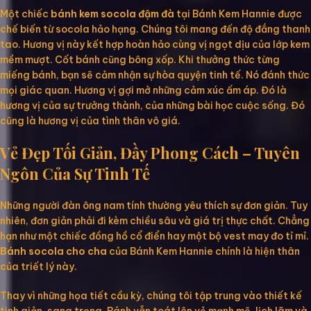
Một chiếc
bánh kem socola đậm đà
tại Bánh Kem Hannie được
chế biến từ socola hảo hạng. Chúng tôi mang đến độ đắng thanh
tao. Hương vị này kết hợp hoàn hảo cùng vị ngọt dịu của lớp kem
mềm mượt. Cốt bánh cũng bông xốp. Khi thưởng thức từng
miếng bánh, bạn sẽ cảm nhận sự hòa quyện tinh tế. Nó đánh thức
mọi giác quan. Hương vị gợi mở những cảm xúc ấm áp. Đó là
hương vị của sự trưởng thành, của những bài học cuộc sống. Đó
cũng là hương vị của tình thân vô giá.
Vẻ Đẹp Tối Giản, Đầy Phong Cách – Tuyên
Ngôn Của Sự Tinh Tế
Những người đàn ông nam tính thường yêu thích sự đơn giản. Tuy
nhiên, đơn giản phải đi kèm chiều sâu và giá trị thực chất. Chẳng
hạn như một chiếc đồng hồ cổ điển hay một bộ vest may đo tỉ mỉ.
Bánh socola cho cha
của Bánh Kem Hannie chính là hiện thân
của triết lý này.
Thay vì những họa tiết cầu kỳ, chúng tôi tập trung vào thiết kế