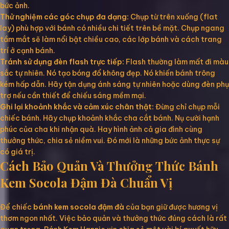
bức ảnh.
Thử nghiệm các góc chụp đa dạng:
Chụp từ trên xuống (flat
lay) phù hợp với bánh có nhiều chi tiết trên bề mặt. Chụp ngang
tầm mắt sẽ làm nổi bật chiều cao, các lớp bánh và cách trang
trí ở cạnh bánh.
Tránh sử dụng đèn flash trực tiếp:
Flash thường làm mất đi màu
sắc tự nhiên. Nó tạo bóng đổ không đẹp. Nó khiến bánh trông
kém hấp dẫn. Hãy tận dụng ánh sáng tự nhiên hoặc dùng đèn phụ
trợ nếu cần thiết để chiếu sáng mềm mại.
Ghi lại khoảnh khắc và cảm xúc chân thật:
Đừng chỉ chụp mỗi
chiếc bánh. Hãy chụp khoảnh khắc cha cắt bánh. Nụ cười hạnh
phúc của cha khi nhận quà. Hay hình ảnh cả gia đình cùng
thưởng thức, chia sẻ niềm vui. Đó mới là những bức ảnh thực sự
có giá trị.
Cách Bảo Quản Và Thưởng Thức Bánh
Kem Socola Đậm Đà Chuẩn Vị
Để chiếc
bánh kem socola đậm đà
của bạn giữ được hương vị
thơm ngon nhất. Việc bảo quản và thưởng thức đúng cách là rất