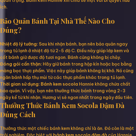
quan trọng. Bánh Kem Hannie xin chia sẻ một vài bí quyết hữu
ích.
Bảo Quản Bánh Tại Nhà Thế Nào Cho
Đúng?
Nhiệt độ lý tưởng:
Sau khi nhận bánh, bạn nên bảo quản ngay
trong tủ lạnh ở nhiệt độ từ 2-5 độ C. Điều này giúp lớp kem và
cốt bánh giữ được độ tươi ngon. Bánh cũng không bị chảy.
Đóng gói cẩn thận:
Hãy giữ bánh trong hộp kín hoặc bọc bằng
màng bọc thực phẩm. Việc này giúp bánh không bị khô. Nó cũng
ngăn bánh hấp thụ mùi từ các thực phẩm khác trong tủ lạnh.
Thời gian sử dụng:
Bánh kem socola
Hannie không chứa chất
bảo quản. Vì vậy, bạn nên thưởng thức bánh trong vòng 2-3
ngày kể từ khi nhận. Hương vị sẽ ngon nhất trong ngày đầu tiên.
Thưởng Thức Bánh Kem Socola Đậm Đà
Đúng Cách
Thưởng thức một chiếc bánh kem không chỉ là ăn. Đó còn là một
trải nghiệm. Đặc biệt với
bánh kem socola đậm đà
của Hannie.