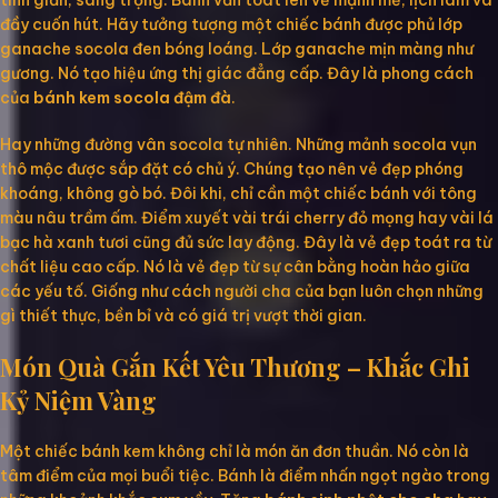
tinh giản, sang trọng. Bánh vẫn toát lên vẻ mạnh mẽ, lịch lãm và
đầy cuốn hút. Hãy tưởng tượng một chiếc bánh được phủ lớp
ganache socola đen bóng loáng. Lớp ganache mịn màng như
gương. Nó tạo hiệu ứng thị giác đẳng cấp. Đây là phong cách
của
bánh kem socola đậm đà
.
Hay những đường vân socola tự nhiên. Những mảnh socola vụn
thô mộc được sắp đặt có chủ ý. Chúng tạo nên vẻ đẹp phóng
khoáng, không gò bó. Đôi khi, chỉ cần một chiếc bánh với tông
màu nâu trầm ấm. Điểm xuyết vài trái cherry đỏ mọng hay vài lá
bạc hà xanh tươi cũng đủ sức lay động. Đây là vẻ đẹp toát ra từ
chất liệu cao cấp. Nó là vẻ đẹp từ sự cân bằng hoàn hảo giữa
các yếu tố. Giống như cách người cha của bạn luôn chọn những
gì thiết thực, bền bỉ và có giá trị vượt thời gian.
Món Quà Gắn Kết Yêu Thương – Khắc Ghi
Kỷ Niệm Vàng
Một chiếc bánh kem không chỉ là món ăn đơn thuần. Nó còn là
tâm điểm của mọi buổi tiệc. Bánh là điểm nhấn ngọt ngào trong