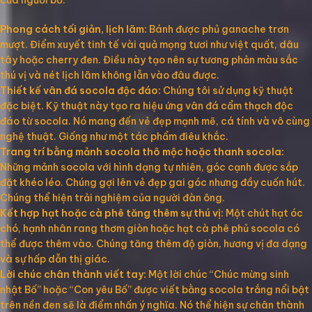
của người bố:
Phong cách tối giản, lịch lãm:
Bánh được phủ ganache trơn
mượt. Điểm xuyết tinh tế vài quả mọng tươi như việt quất, dâu
tây hoặc cherry đen. Điều này tạo nên sự tương phản màu sắc
thú vị và nét lịch lãm không lẫn vào đâu được.
Thiết kế vân đá socola độc đáo:
Chúng tôi sử dụng kỹ thuật
đặc biệt. Kỹ thuật này tạo ra hiệu ứng vân đá cẩm thạch độc
đáo từ socola. Nó mang đến vẻ đẹp mạnh mẽ, cá tính và vô cùng
nghệ thuật. Giống như một tác phẩm điêu khắc.
Trang trí bằng mảnh socola thô mộc hoặc thanh socola:
Những mảnh socola với hình dạng tự nhiên, góc cạnh được sắp
đặt khéo léo. Chúng gợi lên vẻ đẹp gai góc nhưng đầy cuốn hút.
Chúng thể hiện trải nghiệm của người đàn ông.
Kết hợp hạt hoặc cà phê tăng thêm sự thú vị:
Một chút hạt óc
chó, hạnh nhân rang thơm giòn hoặc hạt cà phê phủ socola có
thể được thêm vào. Chúng tăng thêm độ giòn, hương vị đa dạng
và sự hấp dẫn thị giác.
Lời chúc chân thành viết tay:
Một lời chúc “Chúc mừng sinh
nhật Bố” hoặc “Con yêu Bố” được viết bằng socola trắng nổi bật
trên nền đen sẽ là điểm nhấn ý nghĩa. Nó thể hiện sự chân thành