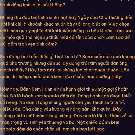
hành động hơn là lời nói không?
Những dịp đặc biệt như sinh nhật hay Ngày của Cha thường đến.
Đôi khi chỉ là khoảnh khắc muốn bày tỏ lòng biết ơn. Việc chọn
một món quà ý nghĩa đôi khi khiến chúng ta băn khoăn. Làm sao
để món quà thể hiện sự thấu hiểu cá tính của cha? Làm sao để
gửi gắm trọn vẹn tình cảm?
Bạn đang tìm kiếm điều gì thật tinh tế? Bạn muốn món quà không
quá phô trương nhưng đủ sức lay động trái tim người đàn ông
mạnh mẽ ấy? Hãy tạm gác lại những lựa chọn quen thuộc. Hãy
quên đi những chiếc bánh kem rực rỡ sắc màu thường thấy.
Hôm nay, Bánh Kem Hannie hân hạnh giới thiệu một gợi ý hoàn
hảo. Đó là
bánh kem socola đậm đà
. Dòng bánh này được thiết
kế riêng. Nó dành tặng những người cha yêu thích sự tinh tế,
chiều sâu. Cha cũng yêu hương vị nồng nàn, khó quên. Đây
không chỉ là một món tráng miệng. Đây còn là lời thì thầm về sự
trân trọng và tình yêu thương vô bờ. Một chiếc
bánh kem
socola đậm đà
chắc chắn sẽ làm cha bạn bất ngờ.