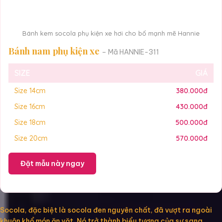
Bánh kem socola phụ kiện xe hơi cho bố mạnh mẽ Hannie
Bánh nam phụ kiện xe
– Mã HANNIE-311
SIZE
GIÁ
Size 14cm
380.000đ
Size 16cm
430.000đ
Size 18cm
500.000đ
Size 20cm
570.000đ
Đặt mẫu này ngay
Socola, đặc biệt là socola đen nguyên chất, đã vượt ra ngoài
khuôn khổ món ăn vặt. Nó trở thành biểu tượng của sự sang