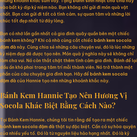
những khoảnh khắc sum vầy. Tặng
bánh sinh nhật cho cha
hay
vào bất kỳ dịp kỷ niệm nào. Bạn không chỉ gửi đi món quà vật
chất. Bạn còn gửi đi tất cả tình cảm, sự quan tâm và những lời
chúc tốt đẹp nhất từ đáy lòng.
Bạn có nhớ lần gần nhất cả gia đình quây quần bên một chiếc
bánh kem không? Khi cả nhà cùng cắt chiếc
bánh kem socola
đậm đà
này. Cùng chia sẻ những câu chuyện vui, đó là lúc những
kỷ niệm đẹp đẽ được tạo nên. Món quà ý nghĩa này sẽ không chỉ
làm cha vui. Nó còn thắt chặt thêm tình cảm gia đình. Bánh để lại
dấu ấn khó phai trong tâm trí mỗi thành viên. Nó trở thành một
phần của câu chuyện gia đình bạn. Hãy để
bánh kem socola
đậm đà
của Hannie tạo nên những khoảnh khắc này.
Bánh Kem Hannie Tạo Nên Hương Vị
Socola Khác Biệt Bằng Cách Nào?
Tại Bánh Kem Hannie, chúng tôi tin rằng để tạo ra một chiếc
bánh kem socola đậm đà
thật sự đặc biệt. Cần có sự hòa quyện
của nhiều yếu tố. Đó là từ nguyên liệu hảo hạng nhất. Đó là kỹ