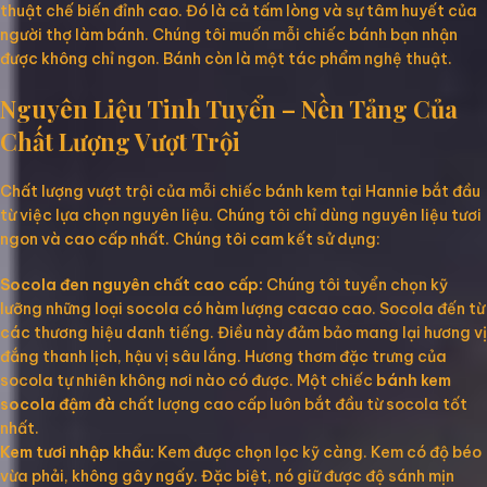
thuật chế biến đỉnh cao. Đó là cả tấm lòng và sự tâm huyết của
người thợ làm bánh. Chúng tôi muốn mỗi chiếc bánh bạn nhận
được không chỉ ngon. Bánh còn là một tác phẩm nghệ thuật.
Nguyên Liệu Tinh Tuyển – Nền Tảng Của
Chất Lượng Vượt Trội
Chất lượng vượt trội của mỗi chiếc bánh kem tại Hannie bắt đầu
từ việc lựa chọn nguyên liệu. Chúng tôi chỉ dùng nguyên liệu tươi
ngon và cao cấp nhất. Chúng tôi cam kết sử dụng:
Socola đen nguyên chất cao cấp:
Chúng tôi tuyển chọn kỹ
lưỡng những loại socola có hàm lượng cacao cao. Socola đến từ
các thương hiệu danh tiếng. Điều này đảm bảo mang lại hương vị
đắng thanh lịch, hậu vị sâu lắng. Hương thơm đặc trưng của
socola tự nhiên không nơi nào có được. Một chiếc
bánh kem
socola đậm đà
chất lượng cao cấp luôn bắt đầu từ socola tốt
nhất.
Kem tươi nhập khẩu:
Kem được chọn lọc kỹ càng. Kem có độ béo
vừa phải, không gây ngấy. Đặc biệt, nó giữ được độ sánh mịn