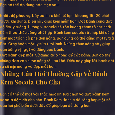
Bạn có thể áp dụng các mẹo sau:
Nhiệt độ phục vụ:
Lấy bánh ra khỏi tủ lạnh khoảng 15-20 phút
trước khi dùng. Điều này giúp kem mềm hơn. Cốt bánh cũng đạt
độ ẩm lý tưởng. Hương vị socola sẽ tỏa hương thơm rõ nét nhất.
Kèm theo thức uống phù hợp:
Bánh kem socola rất hợp khi dùng
kèm một tách cà phê đen nóng. Bạn cũng có thể dùng một ly trà
Earl Grey hoặc một ly sữa tươi lạnh. Những thức uống này giúp
cân bằng vị ngọt và đắng của bánh.
Cắt bánh đẹp mắt:
Sử dụng dao nóng để cắt bánh. Bạn có thể
nhúng dao vào nước nóng rồi lau khô. Điều này giúp lát bánh cắt
ra sẽ mịn màng và đẹp mắt hơn.
Những Câu Hỏi Thường Gặp Về Bánh
Kem Socola Cho Cha
Bạn có thể có một vài thắc mắc khi lựa chọn và đặt
bánh kem
socola đậm đà
cho cha. Bánh Kem Hannie đã tổng hợp một số
câu hỏi phổ biến dưới đây để giúp bạn dễ dàng hơn.