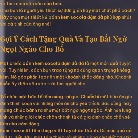
và tình cảm sâu sắc của bạn.
Cha bạn là người yêu thích sự đơn giản hay một chút phá cách?
Hãy chọn một thiết kế
bánh kem socola đậm đà
phù hợp nhất
với cá tính của ông nhé!
Gợi Ý Cách Tặng Quà Và Tạo Bất Ngờ
Ngọt Ngào Cho Bố
Một chiếc
bánh kem socola đậm đà
đã là một món quà tuyệt
vời. Tuy nhiên, cách bạn trao tặng nó cũng quan trọng không
kém. Nó góp phần tạo nên một khoảnh khắc đáng nhớ. Khoảnh
khắc ấy khắc sâu vào trái tim người cha.
Tổ chức một bữa tối ấm cúng tại gia:
Chuẩn bị một bữa ăn gia
đình thịnh soạn với những món ăn cha yêu thích. Sau cùng, hãy
mang chiếc bánh ra như một bất ngờ ngọt ngào. Ánh nến lung
linh và những lời chúc chân thành từ cả gia đình chắc chắn sẽ
làm cha cảm động.
Kèm theo một tấm thiệp viết tay chân thành:
Dù món quà có
giá trị đến đâu, một tấm thiệp với những dòng chữ viết tay từ