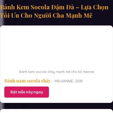
Bánh Kem Socola Đậm Đà – Lựa Chọn
Tối Ưu Cho Người Cha Mạnh Mẽ
Bánh kem socola chảy mạnh mẽ cho bố Hannie
Bánh nam socola chảy
– Mã HANNIE-308
Đặt mẫu này ngay