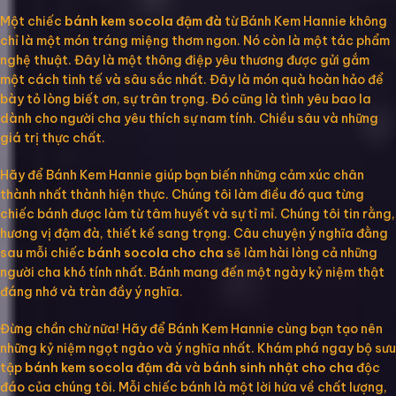
Một chiếc
bánh kem socola đậm đà
từ Bánh Kem Hannie không
chỉ là một món tráng miệng thơm ngon. Nó còn là một tác phẩm
nghệ thuật. Đây là một thông điệp yêu thương được gửi gắm
một cách tinh tế và sâu sắc nhất. Đây là món quà hoàn hảo để
bày tỏ lòng biết ơn, sự trân trọng. Đó cũng là tình yêu bao la
dành cho người cha yêu thích sự nam tính. Chiều sâu và những
giá trị thực chất.
Hãy để Bánh Kem Hannie giúp bạn biến những cảm xúc chân
thành nhất thành hiện thực. Chúng tôi làm điều đó qua từng
chiếc bánh được làm từ tâm huyết và sự tỉ mỉ. Chúng tôi tin rằng,
hương vị đậm đà, thiết kế sang trọng. Câu chuyện ý nghĩa đằng
sau mỗi chiếc
bánh socola cho cha
sẽ làm hài lòng cả những
người cha khó tính nhất. Bánh mang đến một ngày kỷ niệm thật
đáng nhớ và tràn đầy ý nghĩa.
Đừng chần chừ nữa! Hãy để Bánh Kem Hannie cùng bạn tạo nên
những kỷ niệm ngọt ngào và ý nghĩa nhất. Khám phá ngay bộ sưu
tập
bánh kem socola đậm đà
và
bánh sinh nhật cho cha
độc
đáo của chúng tôi. Mỗi chiếc bánh là một lời hứa về chất lượng,