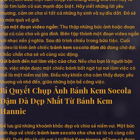
trái tim luôn có sức mạnh đặc biệt. Hãy viết những lời yêu
thương, cảm ơn cha vì tất cả những hy sinh và sự dìu dắt. Đó sẽ
là món quà vô giá.
Tạo một đoạn video ngắn:
Thu thập những bức ảnh hoặc đoạn
clip cũ của cha và gia đình. Biên tập thành một đoạn video ngắn
với nhạc nền ý nghĩa. Sau đó trình chiếu trong bữa tiệc. Cuối
video là hình ảnh chiếc
bánh kem socola đậm đà
đang chờ đợi.
Chắc chắn cha sẽ vô cùng xúc động.
Gửi bánh đến nơi làm việc của cha:
Nếu cha bạn là người bận
rộn, việc nhận được một chiếc bánh bất ngờ tại nơi làm việc có
thể là một niềm vui lớn. Điều này khiến cha cảm thấy được yêu
thương và nhớ đến, giữa những bộn bề công việc.
Bí Quyết Chụp Ảnh Bánh Kem Socola
Đậm Đà Đẹp Nhất Từ Bánh Kem
Hannie
Để lưu giữ những khoảnh khắc đẹp và chia sẻ niềm vui. Một bức
ảnh đẹp về chiếc
bánh kem socola cho cha
sẽ là vô cùng cần
thiết. Dưới đây là vài gợi ý từ Bánh Kem Hannie để bạn có được