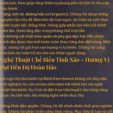
hoàn hảo. Kem giúp tăng thêm sự phong phú và tinh tế cho cấu
trúc bánh.
Trứng, bột mì, đường hữu cơ (organic):
Chúng tôi dùng những
nguyên liệu này để đảm bảo độ tươi ngon, an toàn vệ sinh thực
phẩm tuyệt đối. Đồng thời, chúng góp phần tạo nên cốt bánh
mềm ẩm, thơm lừng đặc trưng không thể trộn lẫn.
Nói không với chất bảo quản và phụ gia độc hại:
Mỗi chiếc
bánh đều được làm mới hoàn toàn theo từng đơn đặt hàng. Nhờ
vậy, chúng tôi giữ trọn vẹn hương vị tự nhiên. Chúng tôi cũng
đảm bảo an toàn tối đa cho sức khỏe người dùng.
Nghệ Thuật Chế Biến Tinh Xảo – Hương Vị
Đạt Đến Độ Hoàn Hảo
Đội ngũ thợ làm bánh tại Bánh Kem Hannie không chỉ dày dặn
kinh nghiệm. Họ còn sở hữu niềm đam mê mãnh liệt với nghệ
thuật làm bánh. Họ tỉ mỉ và đặt trọn tâm huyết vào từng công
đoạn. Họ làm việc như những nghệ nhân thực thụ:
Công thức độc quyền:
Chúng tôi đã dành nhiều thời gian nghiên
cứu. Chúng tôi phát triển công thức riêng. Mục tiêu là tạo ra cốt