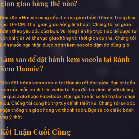
gian giao hàng thế nào?
Bánh Kem Hannie cung cấp dịch vụ giao bánh tận nơi trong khu
vực TPHCM. Thời gian giao hàng linh hoạt. Chúng tôi sẽ giao
bánh theo yêu cầu của bạn. Vui lòng liên hệ trực tiếp để được tư
vấn chi tiết về khu vực giao hàng và thời gian cụ thể. Chúng tôi
luôn muốn bạn nhận được
bánh kem socola đậm đà
đúng giờ.
Làm sao để đặt bánh kem socola tại Bánh
Kem Hannie?
Việc đặt
bánh kem socola
tại Hannie rất đơn giản. Bạn chỉ cần
xem các mẫu bánh trên website. Sau đó, bạn liên hệ với chúng
tôi qua Zalo hoặc Facebook. Đội ngũ tư vấn sẽ hỗ trợ bạn chọn
mẫu. Chúng tôi cũng hỗ trợ tùy chỉnh thiết kế. Chúng tôi sẽ xác
nhận thông tin giao hàng và thanh toán. Bạn sẽ có chiếc bánh
ưng ý nhất.
Kết Luận Cuối Cùng