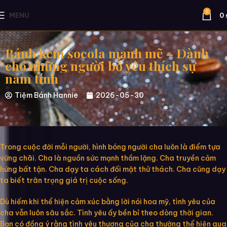
0
MENU
0
Bánh kem socola mạnh mẽ – Dành
cho những người bố yêu thích sự
nam tính
Tiệm Bánh Hannie
2026-05-30
Trong cuộc đời mỗi người, hình bóng người cha luôn là điểm tựa
vững chãi. Cha là nguồn sức mạnh thầm lặng. Cha truyền cảm
hứng bất tận. Cha dạy ta cách đối mặt thử thách. Cha cũng dạy
ta biết trân trọng giá trị cuộc sống.
Dù hiếm khi thể hiện cảm xúc bằng lời nói hoa mỹ, tình yêu của
cha vẫn luôn sâu sắc. Tình yêu ấy bền bỉ theo dòng thời gian.
Bạn có đồng ý rằng tình yêu thương của cha thường thể hiện qua