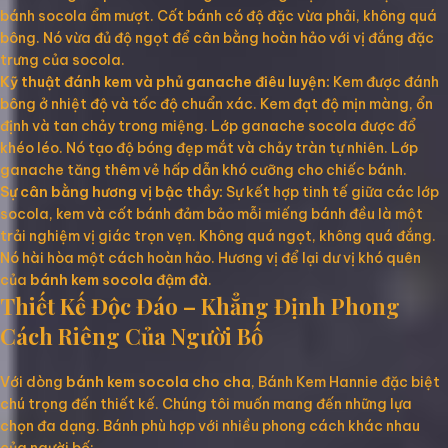
bánh socola ẩm mượt. Cốt bánh có độ đặc vừa phải, không quá
bông. Nó vừa đủ độ ngọt để cân bằng hoàn hảo với vị đắng đặc
trưng của socola.
Kỹ thuật đánh kem và phủ ganache điêu luyện:
Kem được đánh
bông ở nhiệt độ và tốc độ chuẩn xác. Kem đạt độ mịn màng, ổn
định và tan chảy trong miệng. Lớp ganache socola được đổ
khéo léo. Nó tạo độ bóng đẹp mắt và chảy tràn tự nhiên. Lớp
ganache tăng thêm vẻ hấp dẫn khó cưỡng cho chiếc bánh.
Sự cân bằng hương vị bậc thầy:
Sự kết hợp tinh tế giữa các lớp
socola, kem và cốt bánh đảm bảo mỗi miếng bánh đều là một
trải nghiệm vị giác trọn vẹn. Không quá ngọt, không quá đắng.
Nó hài hòa một cách hoàn hảo. Hương vị để lại dư vị khó quên
của
bánh kem socola đậm đà
.
Thiết Kế Độc Đáo – Khẳng Định Phong
Cách Riêng Của Người Bố
Với dòng
bánh kem socola cho cha
, Bánh Kem Hannie đặc biệt
chú trọng đến thiết kế. Chúng tôi muốn mang đến những lựa
chọn đa dạng. Bánh phù hợp với nhiều phong cách khác nhau