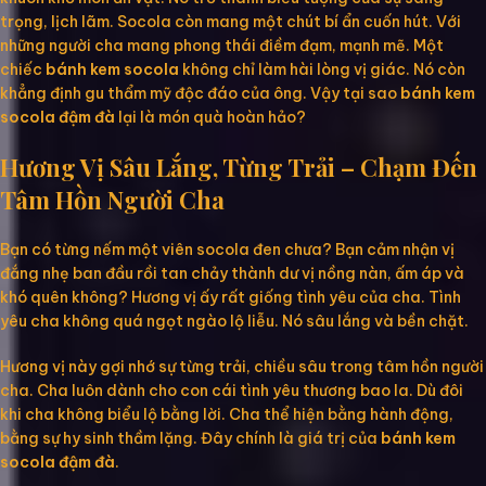
trọng, lịch lãm. Socola còn mang một chút bí ẩn cuốn hút. Với
những người cha mang phong thái điềm đạm, mạnh mẽ. Một
chiếc
bánh kem socola
không chỉ làm hài lòng vị giác. Nó còn
khẳng định gu thẩm mỹ độc đáo của ông. Vậy tại sao
bánh kem
socola đậm đà
lại là món quà hoàn hảo?
Hương Vị Sâu Lắng, Từng Trải – Chạm Đến
Tâm Hồn Người Cha
Bạn có từng nếm một viên socola đen chưa? Bạn cảm nhận vị
đắng nhẹ ban đầu rồi tan chảy thành dư vị nồng nàn, ấm áp và
khó quên không? Hương vị ấy rất giống tình yêu của cha. Tình
yêu cha không quá ngọt ngào lộ liễu. Nó sâu lắng và bền chặt.
Hương vị này gợi nhớ sự từng trải, chiều sâu trong tâm hồn người
cha. Cha luôn dành cho con cái tình yêu thương bao la. Dù đôi
khi cha không biểu lộ bằng lời. Cha thể hiện bằng hành động,
bằng sự hy sinh thầm lặng. Đây chính là giá trị của
bánh kem
socola đậm đà
.