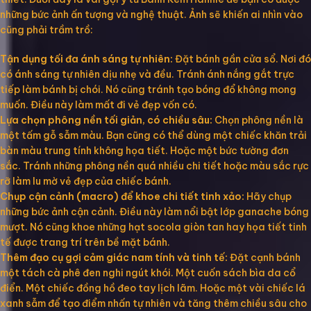
những bức ảnh ấn tượng và nghệ thuật. Ảnh sẽ khiến ai nhìn vào
cũng phải trầm trồ:
Tận dụng tối đa ánh sáng tự nhiên:
Đặt bánh gần cửa sổ. Nơi đó
có ánh sáng tự nhiên dịu nhẹ và đều. Tránh ánh nắng gắt trực
tiếp làm bánh bị chói. Nó cũng tránh tạo bóng đổ không mong
muốn. Điều này làm mất đi vẻ đẹp vốn có.
Lựa chọn phông nền tối giản, có chiều sâu:
Chọn phông nền là
một tấm gỗ sẫm màu. Bạn cũng có thể dùng một chiếc khăn trải
bàn màu trung tính không họa tiết. Hoặc một bức tường đơn
sắc. Tránh những phông nền quá nhiều chi tiết hoặc màu sắc rực
rỡ làm lu mờ vẻ đẹp của chiếc bánh.
Chụp cận cảnh (macro) để khoe chi tiết tinh xảo:
Hãy chụp
những bức ảnh cận cảnh. Điều này làm nổi bật lớp ganache bóng
mượt. Nó cũng khoe những hạt socola giòn tan hay họa tiết tinh
tế được trang trí trên bề mặt bánh.
Thêm đạo cụ gợi cảm giác nam tính và tinh tế:
Đặt cạnh bánh
một tách cà phê đen nghi ngút khói. Một cuốn sách bìa da cổ
điển. Một chiếc đồng hồ đeo tay lịch lãm. Hoặc một vài chiếc lá
xanh sẫm để tạo điểm nhấn tự nhiên và tăng thêm chiều sâu cho