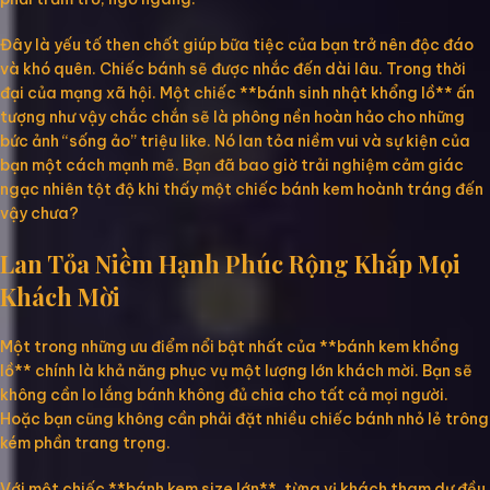
Đây là yếu tố then chốt giúp bữa tiệc của bạn trở nên độc đáo
và khó quên. Chiếc bánh sẽ được nhắc đến dài lâu. Trong thời
đại của mạng xã hội. Một chiếc **bánh sinh nhật khổng lồ** ấn
tượng như vậy chắc chắn sẽ là phông nền hoàn hảo cho những
bức ảnh “sống ảo” triệu like. Nó lan tỏa niềm vui và sự kiện của
bạn một cách mạnh mẽ. Bạn đã bao giờ trải nghiệm cảm giác
ngạc nhiên tột độ khi thấy một chiếc bánh kem hoành tráng đến
vậy chưa?
Lan Tỏa Niềm Hạnh Phúc Rộng Khắp Mọi
Khách Mời
Một trong những ưu điểm nổi bật nhất của **bánh kem khổng
lồ** chính là khả năng phục vụ một lượng lớn khách mời. Bạn sẽ
không cần lo lắng bánh không đủ chia cho tất cả mọi người.
Hoặc bạn cũng không cần phải đặt nhiều chiếc bánh nhỏ lẻ trông
kém phần trang trọng.
Với một chiếc **bánh kem size lớn**, từng vị khách tham dự đều