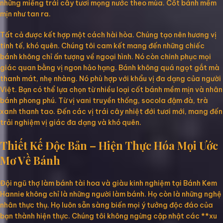
những miếng trái cây tươi mọng nước theo mùa. Cốt bánh mềm
mịn như tan ra.
Tất cả được kết hợp một cách hài hòa. Chúng tạo nên hương vị
tinh tế, khó quên. Chúng tôi cam kết mang đến những chiếc
bánh không chỉ ấn tượng về ngoại hình. Nó còn chinh phục mọi
giác quan bằng vị ngon hảo hạng. Bánh không quá ngọt gắt mà
thanh mát, nhẹ nhàng. Nó phù hợp với khẩu vị đa dạng của người
Việt. Bạn có thể lựa chọn từ nhiều loại cốt bánh mềm mịn và nhân
bánh phong phú. Từ vị vani truyền thống, socola đậm đà, trà
xanh thanh tao. Đến các vị trái cây nhiệt đới tươi mới, mang đến
trải nghiệm vị giác đa dạng và khó quên.
Thiết Kế Độc Bản – Hiện Thực Hóa Mọi Ước
Mơ Về Bánh
Đội ngũ thợ làm bánh tài hoa và giàu kinh nghiệm tại Bánh Kem
Hannie không chỉ là những người làm bánh. Họ còn là những nghệ
nhân thực thụ. Họ luôn sẵn sàng biến mọi ý tưởng độc đáo của
bạn thành hiện thực. Chúng tôi không ngừng cập nhật các **xu