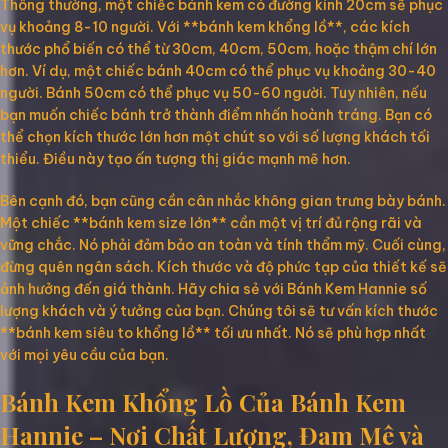
Thông thường, một chiếc bánh kem có đường kính 20cm sẽ phục
vụ khoảng 8-10 người. Với **bánh kem khổng lồ**, các kích
thước phổ biến có thể từ 30cm, 40cm, 50cm, hoặc thậm chí lớn
hơn. Ví dụ, một chiếc bánh 40cm có thể phục vụ khoảng 30-40
người. Bánh 50cm có thể phục vụ 50-60 người. Tuy nhiên, nếu
bạn muốn chiếc bánh trở thành điểm nhấn hoành tráng. Bạn có
thể chọn kích thước lớn hơn một chút so với số lượng khách tối
thiểu. Điều này tạo ấn tượng thị giác mạnh mẽ hơn.
Bên cạnh đó, bạn cũng cần cân nhắc không gian trưng bày bánh.
Một chiếc **bánh kem size lớn** cần một vị trí đủ rộng rãi và
vững chắc. Nó phải đảm bảo an toàn và tính thẩm mỹ. Cuối cùng,
đừng quên ngân sách. Kích thước và độ phức tạp của thiết kế sẽ
ảnh hưởng đến giá thành. Hãy chia sẻ với Bánh Kem Hannie số
lượng khách và ý tưởng của bạn. Chúng tôi sẽ tư vấn kích thước
**bánh kem siêu to khổng lồ** tối ưu nhất. Nó sẽ phù hợp nhất
với mọi yêu cầu của bạn.
Bánh Kem Khổng Lồ Của Bánh Kem
Hannie – Nơi Chất Lượng, Đam Mê và