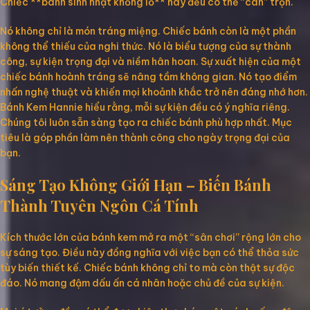
Chiếc **bánh sinh nhật khổng lồ** này đều có thể “cân” trọn.
Nó không chỉ là món tráng miệng. Chiếc bánh còn là một phần
không thể thiếu của nghi thức. Nó là biểu tượng của sự thành
công, sự kiện trọng đại và niềm hân hoan. Sự xuất hiện của một
chiếc bánh hoành tráng sẽ nâng tầm không gian. Nó tạo điểm
nhấn nghệ thuật và khiến mọi khoảnh khắc trở nên đáng nhớ hơn.
Bánh Kem Hannie hiểu rằng, mỗi sự kiện đều có ý nghĩa riêng.
Chúng tôi luôn sẵn sàng tạo ra chiếc bánh phù hợp nhất. Mục
tiêu là góp phần làm nên thành công cho ngày trọng đại của
bạn.
Sáng Tạo Không Giới Hạn – Biến Bánh
Thành Tuyên Ngôn Cá Tính
Kích thước lớn của bánh kem mở ra một “sân chơi” rộng lớn cho
sự sáng tạo. Điều này đồng nghĩa với việc bạn có thể thỏa sức
tùy biến thiết kế. Chiếc bánh không chỉ to mà còn thật sự độc
đáo. Nó mang đậm dấu ấn cá nhân hoặc chủ đề của sự kiện.