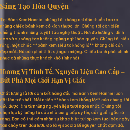
Sáng Tạo Hòa Quyện
Tại Bánh Kem Hannie, chúng tôi không chỉ đơn thuần tạo ra
những chiếc bánh kem có kích thước lớn. Chúng tôi còn biến
chúng thành những tuyệt tác nghệ thuật. Nơi đó hương vị đỉnh
cao và sự sáng tạo không ngừng nghỉ hòa quyện. Chúng tôi hiểu
rằng, một chiếc **bánh kem siêu to khổng lồ** không chỉ cần
đẹp mắt. Nó còn phải thật sự ngon miệng. Chiếc bánh phải chinh
phục cả những thực khách khó tính nhất.
Hương Vị Tinh Tế, Nguyên Liệu Cao Cấp –
Bứt Phá Mọi Giới Hạn Vị Giác
Chất lượng là lời cam kết hàng đầu mà Bánh Kem Hannie luôn
đặt lên trên hết. Mỗi chiếc **bánh kem khổng lồ** của chúng tôi
đều được làm từ những nguyên liệu tươi ngon nhất. Chúng tôi
chọn lọc kỹ lưỡng từ các nhà cung cấp uy tín, có nguồn gốc rõ
ràng. Bạn có thể cảm nhận sự khác biệt từ lớp kem tươi béo ngậy
tan chảy trên đầu lưỡi. Đó là vị socola Bỉ nguyên chất đậm đà,