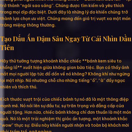
trở thành “ngôi sao sáng”. Chúng được tìm kiếm và yêu thích
trong mọi dịp đặc biệt. Dưới đây là những lý do khiến chúng trở
thành lựa chọn ưu việt. Chúng mang đến giá trị vượt xa một món
tráng miệng thông thường.
Tạo Dấu Ấn Đậm Sâu Ngay Từ Cái Nhìn Đầu
Tiên
Hãy thử tưởng tượng khoảnh khắc chiếc **bánh kem siêu to
khổng lồ** xuất hiện giữa không gian bữa tiệc. Bạn có thấy ánh
mắt mọi người lập tức đổ dồn về nó không? Không khí như ngừng
lại một nhịp. Nó nhường chỗ cho những tiếng “ồ”, “à” đầy ngạc
nhiên và thích thú.
Kích thước vượt trội của chiếc bánh tự nó đã là một thông điệp
mạnh mẽ. Nó nói lên sự đầu tư, sự trân trọng và đẳng cấp của
người tặng. Hơn nữa, chiếc bánh không chỉ đơn thuần là một món
quà. Nó là một trải nghiệm thị giác ấn tượng, một khoảnh khắc
“wow” thực sự. Điều này khiến người nhận và toàn bộ khách mời
phải trầm trồ, ngỡ ngàng.