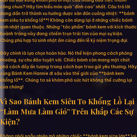
Bạn đã sẵn sàng khám phá bí mật của những bữa tiệc thành
công chưa? Hãy tìm hiểu món quà “đỉnh cao” nhất. Câu trả lời
đang dần trở thành xu hướng được săn đón cuồng nhiệt: **bánh
kem siêu to khổng lồ**! Không còn dừng lại ở những chiếc bánh
sinh nhật quen thuộc. Những “tác phẩm” bánh kem với kích thước
hoành tráng này đang chiếm trọn trái tim của mọi sự kiện.
Chúng phù hợp từ sinh nhật ấm cúng đến lễ kỷ niệm trọng đại.
Đây chính là lựa chọn hoàn hảo. Nó thể hiện phong cách phóng
khoáng, sự chu đáo tuyệt vời. Chiếc bánh còn mang một chút
phá cách đầy ấn tượng trong cách bạn trao gửi yêu thương. Hãy
cùng Bánh Kem Hannie đi sâu vào thế giới của **bánh kem
khổng lồ**. Chúng ta sẽ khám phá sức hút không thể cưỡng lại
của chúng!
Vì Sao Bánh Kem Siêu To Khổng Lồ Lại
“Làm Mưa Làm Gió” Trên Khắp Các Sự
Kiện?
Không phải ngẫu nhiên mà những chiếc **bánh kem size lớn** lại