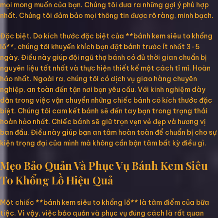
mọi mong muốn của bạn. Chúng tôi đưa ra những gợi ý phù hợp
nhất. Chúng tôi đảm bảo mọi thông tin được rõ ràng, minh bạch.
Đặc biệt. Do kích thước đặc biệt của **bánh kem siêu to khổng
lồ**, chúng tôi khuyến khích bạn đặt bánh trước ít nhất 3-5
ngày. Điều này giúp đội ngũ thợ bánh có đủ thời gian chuẩn bị
nguyên liệu tốt nhất và thực hiện thiết kế một cách tỉ mỉ. Hoàn
hảo nhất. Ngoài ra, chúng tôi có dịch vụ giao hàng chuyên
nghiệp, an toàn đến tận nơi bạn yêu cầu. Với kinh nghiệm dày
dặn trong việc vận chuyển những chiếc bánh có kích thước đặc
biệt. Chúng tôi cam kết bánh sẽ đến tay bạn trong trạng thái
hoàn hảo nhất. Chiếc bánh sẽ giữ trọn vẹn vẻ đẹp và hương vị
ban đầu. Điều này giúp bạn an tâm hoàn toàn để chuẩn bị cho sự
kiện trọng đại của mình mà không cần bận tâm bất kỳ điều gì.
Mẹo Bảo Quản Và Phục Vụ Bánh Kem Siêu
To Khổng Lồ Hiệu Quả
Một chiếc **bánh kem siêu to khổng lồ** là tâm điểm của bữa
tiệc. Vì vậy, việc bảo quản và phục vụ đúng cách là rất quan