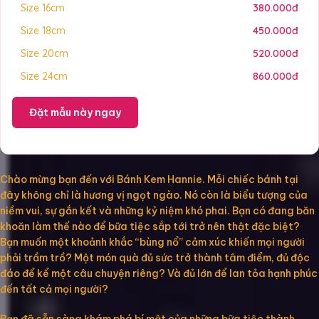
Size 16cm
380.000đ
Size 18cm
450.000đ
Size 20cm
520.000đ
Size 24cm
860.000đ
Đặt mẫu này ngay
Chào mừng bạn đến với Bánh Kem Hannie. Mỗi chiếc bánh tại
đây không chỉ là hương vị ngọt ngào. Nó còn là biểu tượng của
niềm vui, sự gắn kết và những kỷ niệm khó phai. Bạn có đang băn
khoăn làm thế nào để bữa tiệc sắp tới trở nên thật đặc biệt?
Bạn muốn một khoảnh khắc “bùng nổ” cảm xúc khiến mọi người
phải trầm trồ? Một món quà đủ sức trở thành tâm điểm, đủ độc
đáo để kể một câu chuyện riêng? Và đủ lớn để lan tỏa hạnh phúc
đến tất cả mọi người?