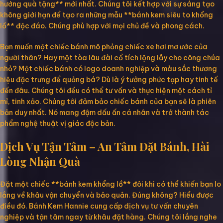
hướng quà tặng** mới nhất. Chúng tôi kết hợp với sự sáng tạo
không giới hạn để tạo ra những mẫu **bánh kem siêu to khổng
lồ** độc đáo. Chúng phù hợp với mọi chủ đề và phong cách.
Bạn muốn một chiếc bánh mô phỏng chiếc xe hơi mơ ước của
người thân? Hay một tòa lâu đài cổ tích lộng lẫy cho công chúa
nhỏ? Một chiếc bánh có logo doanh nghiệp và màu sắc thương
hiệu đặc trưng để quảng bá? Dù là ý tưởng phức tạp hay tinh tế
đến đâu. Chúng tôi đều có thể tư vấn và thực hiện một cách tỉ
mỉ, tinh xảo. Chúng tôi đảm bảo chiếc bánh của bạn sẽ là phiên
bản duy nhất. Nó mang đậm dấu ấn cá nhân và trở thành tác
phẩm nghệ thuật vị giác độc bản.
Dịch Vụ Tận Tâm – An Tâm Đặt Bánh, Hài
Lòng Nhận Quà
Đặt một chiếc **bánh kem khổng lồ** đôi khi có thể khiến bạn lo
lắng về khâu vận chuyển và bảo quản. Đúng không? Hiểu được
điều đó. Bánh Kem Hannie cung cấp dịch vụ tư vấn chuyên
nghiệp và tận tâm ngay từ khâu đặt hàng. Chúng tôi lắng nghe