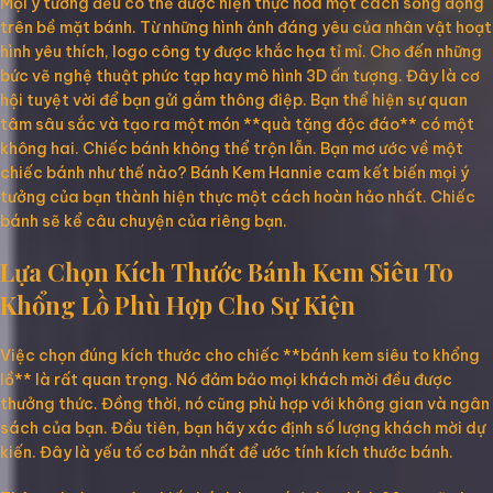
Mọi ý tưởng đều có thể được hiện thực hóa một cách sống động
trên bề mặt bánh. Từ những hình ảnh đáng yêu của nhân vật hoạt
hình yêu thích, logo công ty được khắc họa tỉ mỉ. Cho đến những
bức vẽ nghệ thuật phức tạp hay mô hình 3D ấn tượng. Đây là cơ
hội tuyệt vời để bạn gửi gắm thông điệp. Bạn thể hiện sự quan
tâm sâu sắc và tạo ra một món **quà tặng độc đáo** có một
không hai. Chiếc bánh không thể trộn lẫn. Bạn mơ ước về một
chiếc bánh như thế nào? Bánh Kem Hannie cam kết biến mọi ý
tưởng của bạn thành hiện thực một cách hoàn hảo nhất. Chiếc
bánh sẽ kể câu chuyện của riêng bạn.
Lựa Chọn Kích Thước Bánh Kem Siêu To
Khổng Lồ Phù Hợp Cho Sự Kiện
Việc chọn đúng kích thước cho chiếc **bánh kem siêu to khổng
lồ** là rất quan trọng. Nó đảm bảo mọi khách mời đều được
thưởng thức. Đồng thời, nó cũng phù hợp với không gian và ngân
sách của bạn. Đầu tiên, bạn hãy xác định số lượng khách mời dự
kiến. Đây là yếu tố cơ bản nhất để ước tính kích thước bánh.