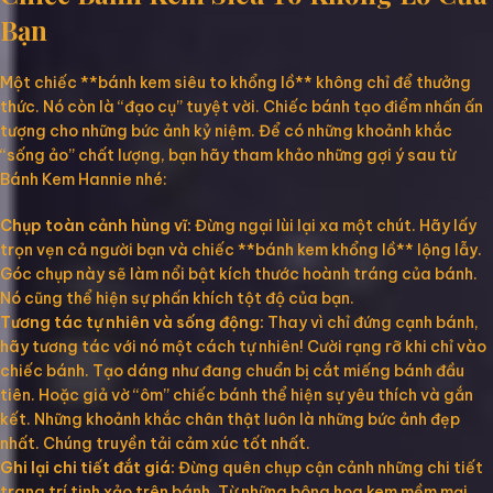
Bạn
Một chiếc **bánh kem siêu to khổng lồ** không chỉ để thưởng
thức. Nó còn là “đạo cụ” tuyệt vời. Chiếc bánh tạo điểm nhấn ấn
tượng cho những bức ảnh kỷ niệm. Để có những khoảnh khắc
“sống ảo” chất lượng, bạn hãy tham khảo những gợi ý sau từ
Bánh Kem Hannie nhé:
Chụp toàn cảnh hùng vĩ:
Đừng ngại lùi lại xa một chút. Hãy lấy
trọn vẹn cả người bạn và chiếc **bánh kem khổng lồ** lộng lẫy.
Góc chụp này sẽ làm nổi bật kích thước hoành tráng của bánh.
Nó cũng thể hiện sự phấn khích tột độ của bạn.
Tương tác tự nhiên và sống động:
Thay vì chỉ đứng cạnh bánh,
hãy tương tác với nó một cách tự nhiên! Cười rạng rỡ khi chỉ vào
chiếc bánh. Tạo dáng như đang chuẩn bị cắt miếng bánh đầu
tiên. Hoặc giả vờ “ôm” chiếc bánh thể hiện sự yêu thích và gắn
kết. Những khoảnh khắc chân thật luôn là những bức ảnh đẹp
nhất. Chúng truyền tải cảm xúc tốt nhất.
Ghi lại chi tiết đắt giá:
Đừng quên chụp cận cảnh những chi tiết
trang trí tinh xảo trên bánh. Từ những bông hoa kem mềm mại,