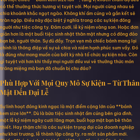
có thể thưởng thức hương vị tuyệt vời. Mọi người cùng nhau sẻ
chia khoảnh khắc ngọt ngào. Không khí ấm cúng và gắn kết sẽ
tràn ngập. Điều này đặc biệt ý nghĩa trong các sự kiện đông
người như tiệc công ty. Đám cưới, lễ kỷ niệm vàng son. Hoặc đơn
giản hơn là một buổi tiệc sinh nhật thân mật nhưng có đông đảo
bạn bè, người thân. Sự đủ đầy. Trọn vẹn mà chiếc bánh mang lại
chính là thông điệp về sự sẻ chia và niềm hạnh phúc sum vầy. Đó
là đúng như mong muốn của bất kỳ nhà tổ chức sự kiện nào. Còn
gì tuyệt vời hơn khi thấy mọi người đều vui vẻ thưởng thức món
tráng miệng mà bạn đã chuẩn bị chu đáo?
Phù Hợp Với Mọi Quy Mô Sự Kiện – Từ Thân
Mật Đến Đại Lễ
Sự linh hoạt đáng kinh ngạc là một điểm cộng lớn của **bánh
kem size lớn**. Dù là bữa tiệc sinh nhật ấm cúng bên gia đình,
một lễ kỷ niệm ngày cưới lãng mạn, buổi họp mặt bạn bè thân
thiết. Hay thậm chí là các sự kiện trọng đại của doanh nghiệp
như khai trương, lễ thành lập công ty, ra mắt sản phẩm mới.