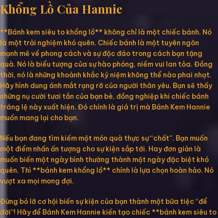
Khổng Lồ Của Hannie
**Bánh kem siêu to khổng lồ** không chỉ là một chiếc bánh. Nó
là một trải nghiệm khó quên. Chiếc bánh là một tuyên ngôn
mạnh mẽ về phong cách và sự độc đáo trong cách bạn tặng
quà. Nó là biểu tượng của sự hào phóng, niềm vui lan tỏa. Đồng
thời, nó là những khoảnh khắc kỷ niệm không thể nào phai nhạt.
Hãy hình dung ánh mắt rạng rỡ của người thân yêu. Bạn sẽ thấy
những nụ cười tươi tắn của bạn bè, đồng nghiệp khi chiếc bánh
tráng lệ này xuất hiện. Đó chính là giá trị mà Bánh Kem Hannie
muốn mang lại cho bạn.
Nếu bạn đang tìm kiếm một món quà thực sự “chất”. Bạn muốn
một điểm nhấn ấn tượng cho sự kiện sắp tới. Hay đơn giản là
muốn biến một ngày bình thường thành một ngày đặc biệt khó
quên. Thì **bánh kem khổng lồ** chính là lựa chọn hoàn hảo. Nó
vượt xa mọi mong đợi.
Đừng bỏ lỡ cơ hội biến sự kiện của bạn thành một bữa tiệc “để
đời”! Hãy để Bánh Kem Hannie kiến tạo chiếc **bánh kem siêu to