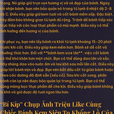
trọng. Nó giúp giữ trọn vẹn hương vị và vẻ đẹp của bánh. Ngay
khi nhận bánh, bạn nên bảo quản nó trong tủ lạnh ở nhiệt độ 2-8
độ C. Điều này giúp giữ kem tươi và cốt bánh mềm xốp. Đặc biệt,
hãy đảm bảo không gian tủ lạnh đủ rộng. Tránh để bánh tiếp xúc
trực tiếp với các loại thực phẩm có mùi mạnh. Điều này có thể
ảnh hưởng đến hương vị của bánh.
Khi phục vụ, bạn nên lấy bánh ra khỏi tủ lạnh khoảng 15-20 phút
trước khi cắt. Điều này giúp kem mềm hơn. Bánh sẽ dễ cắt và
thưởng thức hơn. Đối với **bánh kem size lớn**, việc cắt bánh
có thể khó khăn hơn một chút. Bạn có thể dùng dao lớn và sắc.
Hãy nhúng dao vào nước ấm và lau khô sau mỗi lần cắt. Điều này
giúp lát bánh mịn và đẹp. Bạn nên bắt đầu cắt từ giữa bánh hoặc
theo các đường đã định sẵn (nếu có). Sau khi cắt xong, phần
bánh còn lại nên được bảo quản lại trong tủ lạnh. Bạn có thể
dùng màng bọc thực phẩm để che kín. Điều này giúp bánh không
bị khô và giữ được độ tươi ngon lâu hơn.
“Bí Kíp” Chụp Ảnh Triệu Like Cùng
Chiếc Bánh Kem Siêu To Khổng Lồ Của