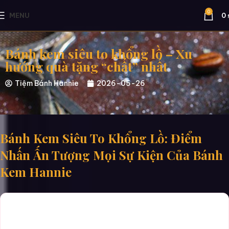
0
MENU
0
Bánh kem siêu to khổng lồ – Xu
hướng quà tặng “chất” nhất
Tiệm Bánh Hannie
2026-05-26
Bánh Kem Siêu To Khổng Lồ: Điểm
Nhấn Ấn Tượng Mọi Sự Kiện Của Bánh
Kem Hannie