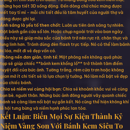
những họa tiết 3D sống động. Đến dòng chữ chúc mừng được
viết tay tỉ mỉ – mỗi chi tiết đều là tâm huyết của người thợ và
đáng được ghi lại.
Ánh sáng là yếu tố then chốt:
Luôn ưu tiên ánh sáng tự nhiên.
Đặt bánh gần cửa sổ lớn. Hoặc chụp ngoài trời vào ban ngày.
Điều này sẽ giúp màu sắc của bánh trở nên rực rỡ, chân thực và
lung linh hơn. Tránh dùng đèn flash trực tiếp. Nó có thể làm bánh
bị lóa, mất đi vẻ đẹp vốn có.
Phông nền đơn giản, tinh tế:
Một phông nền không quá phức
tạp sẽ giúp chiếc **bánh kem khổng lồ** trở thành tâm điểm
tuyệt đối của bức ảnh. Tường trắng, rèm cửa trơn hoặc không
gian mở ít chi tiết sẽ là lựa chọn lý tưởng. Nó làm nổi bật vẻ đẹp
của chiếc bánh.
Chia sẻ niềm vui cùng hội bạn:
Chia sẻ khoảnh khắc vui vẻ cùng
bạn bè, người thân. Những bức ảnh đông người vây quanh chiếc
bánh sẽ càng làm nổi bật sự gắn kết. Nó cũng thể hiện không khí
lễ hội tưng bừng và niềm hạnh phúc lan tỏa.
Kết Luận: Biến Mọi Sự Kiện Thành Kỷ
Niệm Vàng Son Với Bánh Kem Siêu To