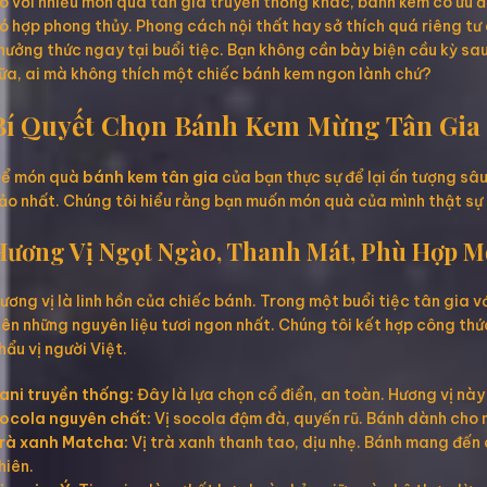
o với nhiều món quà tân gia truyền thống khác, bánh kem có ưu đi
ó hợp phong thủy. Phong cách nội thất hay sở thích quá riêng tư
hưởng thức ngay tại buổi tiệc. Bạn không cần bày biện cầu kỳ sau
ữa, ai mà không thích một chiếc bánh kem ngon lành chứ?
Bí Quyết Chọn Bánh Kem Mừng Tân Gia
ể món quà
bánh kem tân gia
của bạn thực sự để lại ấn tượng sâ
ảo nhất. Chúng tôi hiểu rằng bạn muốn món quà của mình thật sự 
Hương Vị Ngọt Ngào, Thanh Mát, Phù Hợp M
ương vị là linh hồn của chiếc bánh. Trong một buổi tiệc tân gia 
iên những nguyên liệu tươi ngon nhất. Chúng tôi kết hợp công th
hẩu vị người Việt.
ani truyền thống:
Đây là lựa chọn cổ điển, an toàn. Hương vị này
ocola nguyên chất:
Vị socola đậm đà, quyến rũ. Bánh dành cho n
rà xanh Matcha:
Vị trà xanh thanh tao, dịu nhẹ. Bánh mang đến c
hiên.