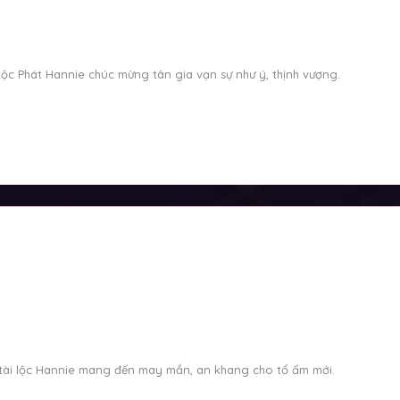
ộc Phát Hannie chúc mừng tân gia vạn sự như ý, thịnh vượng.
tài lộc Hannie mang đến may mắn, an khang cho tổ ấm mới.