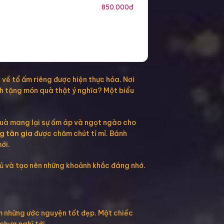
850.000đ
 về tổ ấm riêng được hiện thực hóa. Nơi
nh tặng món quà thật ý nghĩa? Một biểu
quà mang lại sự ấm áp và ngọt ngào cho
g tân gia
được chăm chút tỉ mỉ. Bánh
ới.
hủ và tạo nên những khoảnh khắc đáng nhớ.
ắm những ước nguyện tốt đẹp. Một chiếc