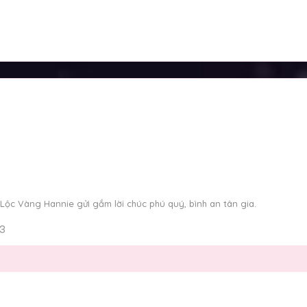
Lộc Vàng Hannie gửi gắm lời chúc phú quý, bình an tân gia.
3