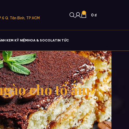
0
0
₫
.6 Q. Tân Bình, TP.HCM
ÁNH KEM KỶ NIỆM
HOA & SOCOLA
TIN TỨC
ngào cho tổ ấm