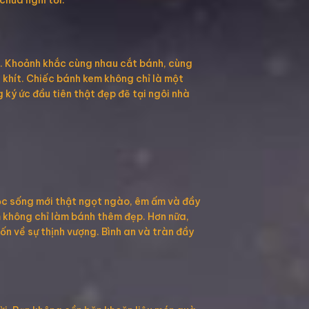
chưa nghĩ tới.
a. Khoảnh khắc cùng nhau cắt bánh, cùng
 khít. Chiếc bánh kem không chỉ là một
 ký ức đầu tiên thật đẹp đẽ tại ngôi nhà
uộc sống mới thật ngọt ngào, êm ấm và đầy
ắm không chỉ làm bánh thêm đẹp. Hơn nữa,
n về sự thịnh vượng. Bình an và tràn đầy