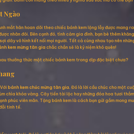
 gian. Bánh còn mang theo nhiều ý nghĩa sâu sắc mà có thể bạn 
t Ngào
 Ánh mắt hân hoan dõi theo chiếc bánh kem lộng lẫy được mang r
được nhân đôi. Bên cạnh đó, tình cảm gia đình, bạn bè thêm khăng
sợi dây vô hình kết nối mọi người. Tất cả cùng nhau tạo nên những
ánh kem mừng tân gia
chắc chắn sẽ là kỷ niệm khó quên!
nhau thưởng thức một chiếc bánh kem trong dịp đặc biệt chưa?
Khang
 Với
bánh kem chúc mừng tân gia
. Đó là lời cầu chúc cho một c
 chùm chìa khóa vàng. Cây tiền tài lộc hay những đóa hoa tươi th
 hạnh phúc viên mãn. Tặng bánh kem là cách bạn gửi gắm mong muố
ỗi tinh tế.