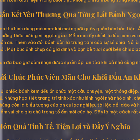
ánh kem xuất hiện trong buổi tiệc không chỉ làm bừng sáng không
Gắn Kết Yêu Thương Qua Từng Lát Bánh Ngọ
ạn thử hình dung mà xem: khi mọi người quây quần bên bàn tiệc.
hưởng thức hương vị ngọt ngào. Mềm mại ấy chính là lúc niềm vui 
ón ăn. Thêm vào đó, bánh còn là trung tâm của sự sẻ chia. Nó là 
ới. Một bức ảnh chụp cả gia đình và bạn bè tươi cười bên chiếc
b
ạn đã bao giờ cảm nhận được sự ấm áp lan tỏa khi cả nhà cùng 
Lời Chúc Phúc Viên Mãn Cho Khởi Đầu An 
ỗi chiếc bánh kem đều ẩn chứa một câu chuyện, một thông điệp.
ủ. Những họa tiết trang trí tinh xảo như hình ngôi nhà nhỏ xinh,
húng còn là biểu tượng của an cư lạc nghiệp, tài lộc dồi dào và
iềm vui cho gia chủ trong tổ ấm mới của họ. Đây là một cách rất đ
Món Quà Tinh Tế, Tiện Lợi và Đầy Ý Nghĩa