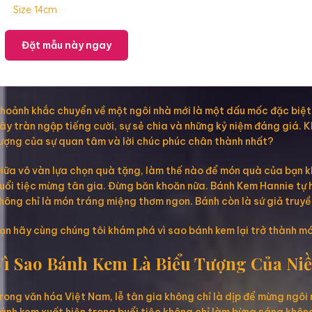
Size 14cm
Đặt mẫu này ngay
hoảnh khắc chuyển về một ngôi nhà mới là một dấu mốc đặc biệt. 
ây tràn ngập tiếng cười, sự sẻ chia và những kỷ niệm đáng giá.
ượng của sự quan tâm và lời chúc phúc chân thành nhất?
iữa vô vàn lựa chọn quà tặng, làm thế nào để món quà của bạn k
uổi tiệc mừng tân gia. Đừng băn khoăn nữa. Bánh Kem Hannie tự h
hông chỉ là món tráng miệng thơm ngon. Bánh còn là sứ giả truyề
ạn hãy cùng chúng tôi khám phá vì sao bánh kem lại trở thành mó
Vì Sao Bánh Kem Là Biểu Tượng Của Niề
rong văn hóa Việt Nam, lễ tân gia không chỉ là dịp để mừng ngôi