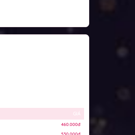
GIÁ
460.000đ
530.000đ