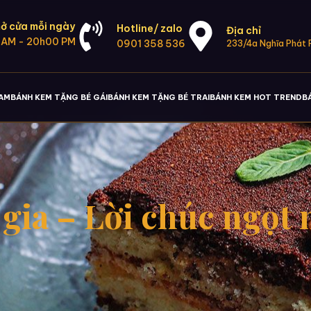
ở cửa mỗi ngày
Hotline/ zalo
Địa chỉ
 AM - 20h00 PM
0901 358 536
233/4a Nghĩa Phát P
NAM
BÁNH KEM TẶNG BÉ GÁI
BÁNH KEM TẶNG BÉ TRAI
BÁNH KEM HOT TREND
B
ia – Lời chúc ngọt 