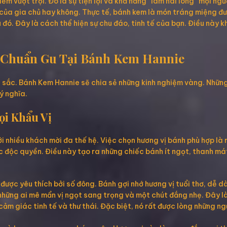
ểm vượt trội. Đó là sự tiện lợi và khả năng “làm hài lòng” mọi ng
 của gia chủ hay không. Thực tế, bánh kem là món tráng miệng đư
 đó. Đây là cách thể hiện sự chu đáo, tinh tế của bạn. Điều này 
 Chuẩn Gu Tại Bánh Kem Hannie
u sắc. Bánh Kem Hannie sẽ chia sẻ những kinh nghiệm vàng. Nhữn
ý nghĩa.
ọi Khẩu Vị
với nhiều khách mời đa thế hệ. Việc chọn hương vị bánh phù hợp là
ức độc quyền. Điều này tạo ra những chiếc bánh ít ngọt, thanh má
 được yêu thích bởi số đông. Bánh gợi nhớ hương vị tuổi thơ, dễ d
hững ai mê mẩn vị ngọt sang trọng và một chút đắng nhẹ. Đây là
ảm giác tinh tế và thư thái. Đặc biệt, nó rất được lòng những ng