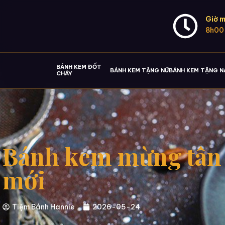
Giờ m
8h00
BÁNH KEM ĐỐT
BÁNH KEM TẶNG NỮ
BÁNH KEM TẶNG 
CHÁY
Bánh kem mừng tân g
mới
Tiệm Bánh Hannie
2026-05-24