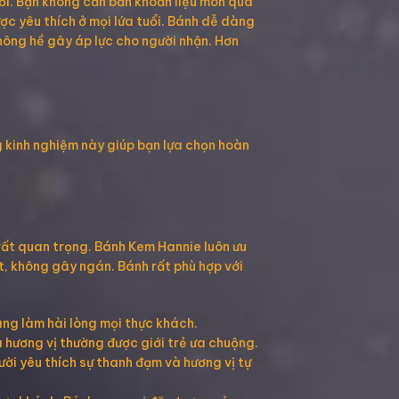
ười. Bạn không cần băn khoăn liệu món quà
ợc yêu thích ở mọi lứa tuổi. Bánh dễ dàng
không hề gây áp lực cho người nhận. Hơn
g kinh nghiệm này giúp bạn lựa chọn hoàn
 rất quan trọng. Bánh Kem Hannie luôn ưu
t, không gây ngán. Bánh rất phù hợp với
àng làm hài lòng mọi thực khách.
 hương vị thường được giới trẻ ưa chuộng.
ười yêu thích sự thanh đạm và hương vị tự