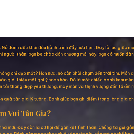
Nó đánh dấu khởi đầu hành trình đầy hứa hẹn. Đây là lúc giấc mơ
 Khi người thân, bạn bè chào đón chương mới này, bạn có muốn dà
hông chỉ đẹp mắt? Hơn nữa, nó còn phải chạm đến trái tim. Món 
ào giới thiệu một gợi ý hoàn hảo. Đó là một chiếc
bánh kem mừn
n tải thông điệp yêu thương, may mắn và thịnh vượng đến tổ ấm m
n quà tân gia lý tưởng. Bánh giúp bạn ghi điểm trong lòng gia c
m Vui Tân Gia?
 nhà mới. Đây còn là cơ hội để gắn kết tình thân. Chúng ta gửi g