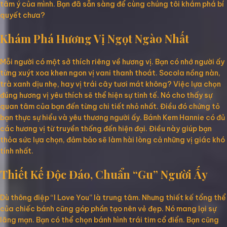
tâm ý của mình. Bạn đã sẵn sàng để cùng chúng tôi khám phá bí
quyết chưa?
Khám Phá Hương Vị Ngọt Ngào Nhất
Mỗi người có một sở thích riêng về hương vị. Bạn có nhớ người ấy
từng xuýt xoa khen ngon vị vani thanh thoát. Socola nồng nàn,
trà xanh dịu nhẹ, hay vị trái cây tươi mát không? Việc lựa chọn
đúng hương vị yêu thích sẽ thể hiện sự tinh tế. Nó cho thấy sự
quan tâm của bạn đến từng chi tiết nhỏ nhất. Điều đó chứng tỏ
bạn thực sự hiểu và yêu thương người ấy. Bánh Kem Hannie có đủ
các hương vị từ truyền thống đến hiện đại. Điều này giúp bạn
thỏa sức lựa chọn, đảm bảo sẽ làm hài lòng cả những vị giác khó
tính nhất.
Thiết Kế Độc Đáo, Chuẩn “Gu” Người Ấy
Dù thông điệp “I Love You” là trung tâm. Nhưng thiết kế tổng thể
của chiếc bánh cũng góp phần tạo nên vẻ đẹp. Nó mang lại sự
lãng mạn. Bạn có thể chọn bánh hình trái tim cổ điển. Bạn cũng