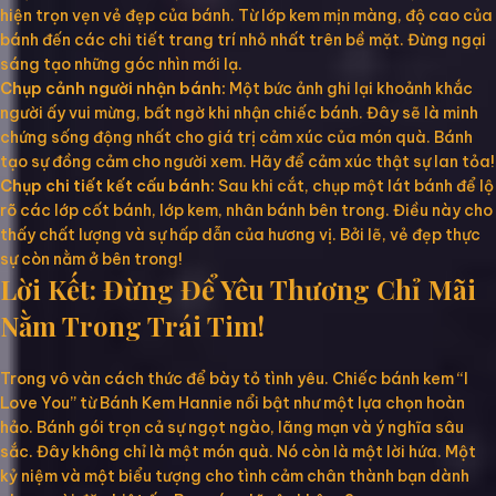
hiện trọn vẹn vẻ đẹp của bánh. Từ lớp kem mịn màng, độ cao của
bánh đến các chi tiết trang trí nhỏ nhất trên bề mặt. Đừng ngại
sáng tạo những góc nhìn mới lạ.
Chụp cảnh người nhận bánh:
Một bức ảnh ghi lại khoảnh khắc
người ấy vui mừng, bất ngờ khi nhận chiếc bánh. Đây sẽ là minh
chứng sống động nhất cho giá trị cảm xúc của món quà. Bánh
tạo sự đồng cảm cho người xem. Hãy để cảm xúc thật sự lan tỏa!
Chụp chi tiết kết cấu bánh:
Sau khi cắt, chụp một lát bánh để lộ
rõ các lớp cốt bánh, lớp kem, nhân bánh bên trong. Điều này cho
thấy chất lượng và sự hấp dẫn của hương vị. Bởi lẽ, vẻ đẹp thực
sự còn nằm ở bên trong!
Lời Kết: Đừng Để Yêu Thương Chỉ Mãi
Nằm Trong Trái Tim!
Trong vô vàn cách thức để bày tỏ tình yêu. Chiếc bánh kem “I
Love You” từ Bánh Kem Hannie nổi bật như một lựa chọn hoàn
hảo. Bánh gói trọn cả sự ngọt ngào, lãng mạn và ý nghĩa sâu
sắc. Đây không chỉ là một món quà. Nó còn là một lời hứa. Một
kỷ niệm và một biểu tượng cho tình cảm chân thành bạn dành