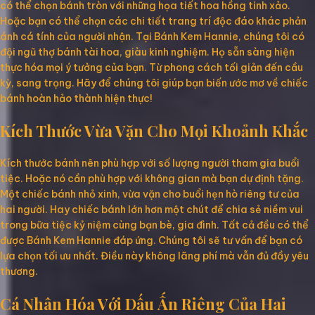
có thể chọn bánh tròn với những họa tiết hoa hồng tinh xảo.
Hoặc bạn có thể chọn các chi tiết trang trí độc đáo khác phản
ánh cá tính của người nhận. Tại Bánh Kem Hannie, chúng tôi có
đội ngũ thợ bánh tài hoa, giàu kinh nghiệm. Họ sẵn sàng hiện
thực hóa mọi ý tưởng của bạn. Từ phong cách tối giản đến cầu
kỳ, sang trọng. Hãy để chúng tôi giúp bạn biến ước mơ về chiếc
bánh hoàn hảo thành hiện thực!
Kích Thước Vừa Vặn Cho Mọi Khoảnh Khắc
Kích thước bánh nên phù hợp với số lượng người tham gia buổi
tiệc. Hoặc nó cần phù hợp với không gian mà bạn dự định tặng.
Một chiếc bánh nhỏ xinh, vừa vặn cho buổi hẹn hò riêng tư của
hai người. Hay chiếc bánh lớn hơn một chút để chia sẻ niềm vui
trong bữa tiệc kỷ niệm cùng bạn bè, gia đình. Tất cả đều có thể
được Bánh Kem Hannie đáp ứng. Chúng tôi sẽ tư vấn để bạn có
lựa chọn tối ưu nhất. Điều này không lãng phí mà vẫn đủ đầy yêu
thương.
Cá Nhân Hóa Với Dấu Ấn Riêng Của Hai