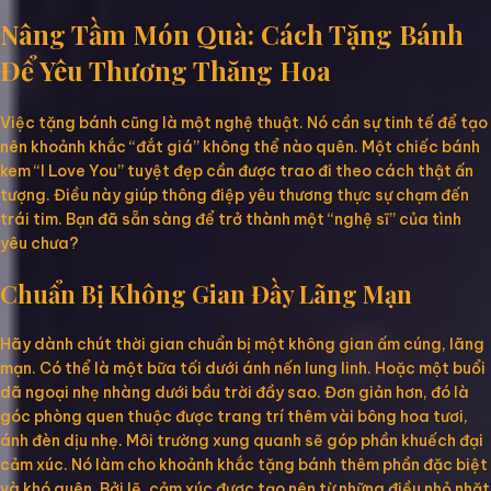
Nâng Tầm Món Quà: Cách Tặng Bánh
Để Yêu Thương Thăng Hoa
Việc tặng bánh cũng là một nghệ thuật. Nó cần sự tinh tế để tạo
nên khoảnh khắc “đắt giá” không thể nào quên. Một chiếc bánh
kem “I Love You” tuyệt đẹp cần được trao đi theo cách thật ấn
tượng. Điều này giúp thông điệp yêu thương thực sự chạm đến
trái tim. Bạn đã sẵn sàng để trở thành một “nghệ sĩ” của tình
yêu chưa?
Chuẩn Bị Không Gian Đầy Lãng Mạn
Hãy dành chút thời gian chuẩn bị một không gian ấm cúng, lãng
mạn. Có thể là một bữa tối dưới ánh nến lung linh. Hoặc một buổi
dã ngoại nhẹ nhàng dưới bầu trời đầy sao. Đơn giản hơn, đó là
góc phòng quen thuộc được trang trí thêm vài bông hoa tươi,
ánh đèn dịu nhẹ. Môi trường xung quanh sẽ góp phần khuếch đại
cảm xúc. Nó làm cho khoảnh khắc tặng bánh thêm phần đặc biệt
và khó quên. Bởi lẽ, cảm xúc được tạo nên từ những điều nhỏ nhặt