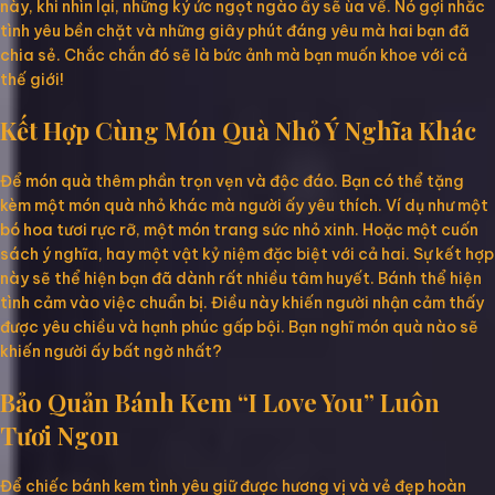
này, khi nhìn lại, những ký ức ngọt ngào ấy sẽ ùa về. Nó gợi nhắc
tình yêu bền chặt và những giây phút đáng yêu mà hai bạn đã
chia sẻ. Chắc chắn đó sẽ là bức ảnh mà bạn muốn khoe với cả
thế giới!
Kết Hợp Cùng Món Quà Nhỏ Ý Nghĩa Khác
Để món quà thêm phần trọn vẹn và độc đáo. Bạn có thể tặng
kèm một món quà nhỏ khác mà người ấy yêu thích. Ví dụ như một
bó hoa tươi rực rỡ, một món trang sức nhỏ xinh. Hoặc một cuốn
sách ý nghĩa, hay một vật kỷ niệm đặc biệt với cả hai. Sự kết hợp
này sẽ thể hiện bạn đã dành rất nhiều tâm huyết. Bánh thể hiện
tình cảm vào việc chuẩn bị. Điều này khiến người nhận cảm thấy
được yêu chiều và hạnh phúc gấp bội. Bạn nghĩ món quà nào sẽ
khiến người ấy bất ngờ nhất?
Bảo Quản Bánh Kem “I Love You” Luôn
Tươi Ngon
Để chiếc bánh kem tình yêu giữ được hương vị và vẻ đẹp hoàn