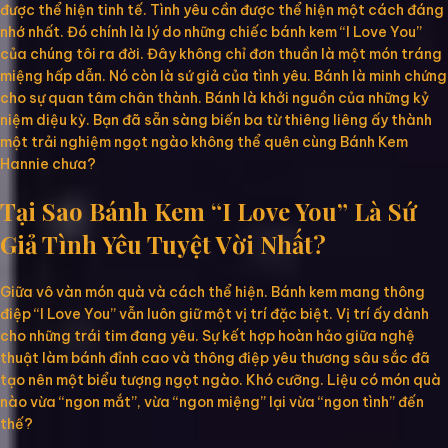
được thể hiện tinh tế. Tình yêu cần được thể hiện một cách đáng
nhớ nhất. Đó chính là lý do những chiếc bánh kem “I Love You”
của chúng tôi ra đời. Đây không chỉ đơn thuần là một món tráng
miệng hấp dẫn. Nó còn là sứ giả của tình yêu. Bánh là minh chứng
cho sự quan tâm chân thành. Bánh là khởi nguồn của những kỷ
niệm diệu kỳ. Bạn đã sẵn sàng biến ba từ thiêng liêng ấy thành
một trải nghiệm ngọt ngào không thể quên cùng Bánh Kem
Hannie chưa?
Tại Sao Bánh Kem “I Love You” Là Sứ
Giả Tình Yêu Tuyệt Vời Nhất?
Giữa vô vàn món quà và cách thể hiện. Bánh kem mang thông
điệp “I Love You” vẫn luôn giữ một vị trí đặc biệt. Vị trí ấy dành
cho những trái tim đang yêu. Sự kết hợp hoàn hảo giữa nghệ
thuật làm bánh đỉnh cao và thông điệp yêu thương sâu sắc đã
tạo nên một biểu tượng ngọt ngào. Khó cưỡng. Liệu có món quà
nào vừa “ngon mắt”, vừa “ngon miệng” lại vừa “ngon tình” đến
thế?