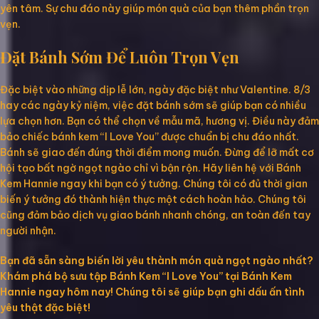
yên tâm. Sự chu đáo này giúp món quà của bạn thêm phần trọn
vẹn.
Đặt Bánh Sớm Để Luôn Trọn Vẹn
Đặc biệt vào những dịp lễ lớn, ngày đặc biệt như Valentine. 8/3
hay các ngày kỷ niệm, việc đặt bánh sớm sẽ giúp bạn có nhiều
lựa chọn hơn. Bạn có thể chọn về mẫu mã, hương vị. Điều này đảm
bảo chiếc bánh kem “I Love You” được chuẩn bị chu đáo nhất.
Bánh sẽ giao đến đúng thời điểm mong muốn. Đừng để lỡ mất cơ
hội tạo bất ngờ ngọt ngào chỉ vì bận rộn. Hãy liên hệ với Bánh
Kem Hannie ngay khi bạn có ý tưởng. Chúng tôi có đủ thời gian
biến ý tưởng đó thành hiện thực một cách hoàn hảo. Chúng tôi
cũng đảm bảo dịch vụ giao bánh nhanh chóng, an toàn đến tay
người nhận.
Bạn đã sẵn sàng biến lời yêu thành món quà ngọt ngào nhất?
Khám phá bộ sưu tập Bánh Kem “I Love You” tại Bánh Kem
Hannie ngay hôm nay! Chúng tôi sẽ giúp bạn ghi dấu ấn tình
yêu thật đặc biệt!