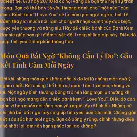
Valentine. 8/3 hay 20/10 là cơ hội vàng để bạn thể hiện sự trân
trọng. Bạn có thể bày tỏ yêu thương dành cho “một nửa” của
mình. Bánh kem “I Love You” sẽ là món quà ngọt ngào, tinh tế.
Bánh thay lời muốn nói, làm cho người nhận cảm thấy đặc biệt,
được yêu thương và nâng niu. Hãy để chiếc bánh của Bánh Kem
Hannie giúp bạn ghi điểm tuyệt đối trong những dịp này. Điều đó
giúp tình yêu thêm phần thăng hoa.
Món Quà Bất Ngờ “Không Cần Lý Do”: Gắn
Kết Tình Cảm Mỗi Ngày
Đôi khi, những món quà không cần lý do lại là những món quà ý
nghĩa nhất. Bởi chúng thể hiện sự quan tâm tự nhiên, không vụ
lợi. Một ngày bình thường bỗng trở nên lãng mạn lạ thường khi
bạn bất ngờ mang đến chiếc bánh kem “I Love You”. Điều đó đơn
giản vì bạn muốn nói rằng bạn yêu người ấy rất nhiều. Những cử
chỉ nhỏ bé, bất ngờ này sẽ giúp tình yêu luôn tươi mới. Chúng gắn
kết sâu sắc hơn mỗi ngày. Bạn có đồng ý rằng, chính những điều
nhỏ nhặt lại làm nên hạnh phúc lớn lao không?