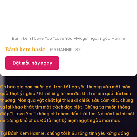
Bánh kem I Love You "Love You Always" ngọt ngào Hannie
Bánh kem basic
– Mã HANNIE-87
Đặt mẫu này ngay
Có bao giờ bạn muốn gói trọn tất cả yêu thương vào một món
quà thật ý nghĩa? Khi những lời nói đôi khi trở nên quá đỗi bình
thường. Món quà vật chất lại thiếu đi chiều sâu cảm xúc, chúng
ta lại khao khát tìm một cách đặc biệt. Chúng ta muốn thông
điệp “I Love You” không chỉ chạm đến trái tim. Nó còn lưu lại một
ấn tượng khó phai. Đó là một kỷ niệm ngọt ngào mãi mãi.
Tại Bánh Kem Hannie, chúng tôi hiểu rằng tình yêu xứng đáng