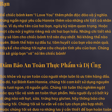
Bạn
Để chiếc bánh kem “I Love You” thêm phần độc đáo và ý nghĩa.
Đừng ngần ngại yêu cầu Hannie thêm vào những chi tiết cá nhân
hóa. Ví dụ như tên của hai bạn, ngày kỷ niệm quan trọng. Hoặc
một câu nói ý nghĩa riêng mà chỉ hai bạn hiểu. Những chi tiết nhỏ
này sẽ làm cho chiếc bánh trở nên duy nhất. Nó không thể nào
quên. Bánh thể hiện sự đầu tư, tâm huyết của bạn vào món quà.
Hãy kể cho chúng tôi nghe câu chuyện tình yêu của bạn. Chúng
tôi sẽ giúp bạn “vẽ” nó lên chiếc bánh!
Đảm Bảo An Toàn Thực Phẩm và Dị Ứng
Sức khỏe và sự an toàn của người nhận luôn là ưu tiên hàng đầu.
Do đó, tại Bánh Kem Hannie, chúng tôi cam kết sử dụng nguyên
liệu tươi ngon, rõ nguồn gốc. Chúng tôi tuân thủ nghiêm ngặt
các quy tắc vệ sinh an toàn thực phẩm. Nếu người ấy có bất kỳ
dị ứng nào với hạt, sữa, trứng hay gluten, hãy thông báo cho
chúng tôi. Chúng tôi sẽ tư vấn về các lựa chọn phù hợp nhất.
Hoặc chúng tôi sẽ đưa ra những lưu ý cần thiết để bạn hoàn toàn