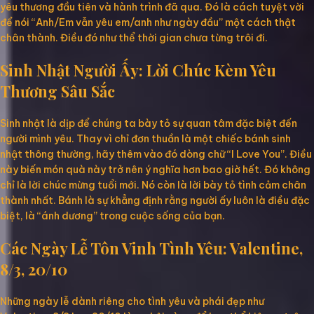
yêu thương đầu tiên và hành trình đã qua. Đó là cách tuyệt vời
để nói “Anh/Em vẫn yêu em/anh như ngày đầu” một cách thật
chân thành. Điều đó như thể thời gian chưa từng trôi đi.
Sinh Nhật Người Ấy: Lời Chúc Kèm Yêu
Thương Sâu Sắc
Sinh nhật là dịp để chúng ta bày tỏ sự quan tâm đặc biệt đến
người mình yêu. Thay vì chỉ đơn thuần là một chiếc bánh sinh
nhật thông thường, hãy thêm vào đó dòng chữ “I Love You”. Điều
này biến món quà này trở nên ý nghĩa hơn bao giờ hết. Đó không
chỉ là lời chúc mừng tuổi mới. Nó còn là lời bày tỏ tình cảm chân
thành nhất. Bánh là sự khẳng định rằng người ấy luôn là điều đặc
biệt, là “ánh dương” trong cuộc sống của bạn.
Các Ngày Lễ Tôn Vinh Tình Yêu: Valentine,
8/3, 20/10
Những ngày lễ dành riêng cho tình yêu và phái đẹp như