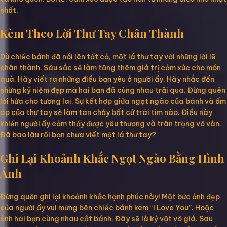
nhất.
Kèm Theo Lời Thư Tay Chân Thành
Dù chiếc bánh đã nói lên tất cả, một lá thư tay với những lời lẽ
chân thành. Sâu sắc sẽ làm tăng thêm giá trị cảm xúc cho món
quà. Hãy viết ra những điều bạn yêu ở người ấy. Hãy nhắc đến
những kỷ niệm đẹp mà hai bạn đã cùng nhau trải qua. Đừng quên
lời hứa cho tương lai. Sự kết hợp giữa ngọt ngào của bánh và ấm
áp của thư tay sẽ làm tan chảy bất cứ trái tim nào. Điều này
khiến người ấy cảm thấy được yêu thương và trân trọng vô vàn.
Đã bao lâu rồi bạn chưa viết một lá thư tay?
Ghi Lại Khoảnh Khắc Ngọt Ngào Bằng Hình
Ảnh
Đừng quên ghi lại khoảnh khắc hạnh phúc này! Một bức ảnh đẹp
của người ấy vui mừng bên chiếc bánh kem “I Love You”. Hoặc
ảnh hai bạn cùng nhau cắt bánh. Đây sẽ là kỷ vật vô giá. Sau