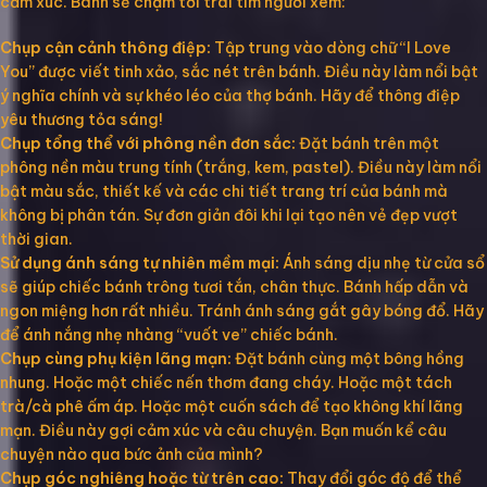
cảm xúc. Bánh sẽ chạm tới trái tim người xem:
Chụp cận cảnh thông điệp:
Tập trung vào dòng chữ “I Love
You” được viết tinh xảo, sắc nét trên bánh. Điều này làm nổi bật
ý nghĩa chính và sự khéo léo của thợ bánh. Hãy để thông điệp
yêu thương tỏa sáng!
Chụp tổng thể với phông nền đơn sắc:
Đặt bánh trên một
phông nền màu trung tính (trắng, kem, pastel). Điều này làm nổi
bật màu sắc, thiết kế và các chi tiết trang trí của bánh mà
không bị phân tán. Sự đơn giản đôi khi lại tạo nên vẻ đẹp vượt
thời gian.
Sử dụng ánh sáng tự nhiên mềm mại:
Ánh sáng dịu nhẹ từ cửa sổ
sẽ giúp chiếc bánh trông tươi tắn, chân thực. Bánh hấp dẫn và
ngon miệng hơn rất nhiều. Tránh ánh sáng gắt gây bóng đổ. Hãy
để ánh nắng nhẹ nhàng “vuốt ve” chiếc bánh.
Chụp cùng phụ kiện lãng mạn:
Đặt bánh cùng một bông hồng
nhung. Hoặc một chiếc nến thơm đang cháy. Hoặc một tách
trà/cà phê ấm áp. Hoặc một cuốn sách để tạo không khí lãng
mạn. Điều này gợi cảm xúc và câu chuyện. Bạn muốn kể câu
chuyện nào qua bức ảnh của mình?
Chụp góc nghiêng hoặc từ trên cao:
Thay đổi góc độ để thể