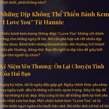
chặt nhất, phải không nào?
Những Dịp Không Thể Thiếu Bánh Kem
“I Love You” Từ Hannie
Chiếc bánh kem mang thông điệp “I Love You” không chỉ dành
riêng cho những ngày lễ lớn. Nó còn phù hợp với rất nhiều dịp
khác nhau. Bánh biến những khoảnh khắc đời thường trở thành
điều phi thường, đáng nhớ. Bạn đã nghĩ ra dịp nào để gây bất
ngờ cho người ấy chưa?
Kỷ Niệm Yêu Thương: Ôn Lại Chuyện Tình
Của Hai Bạn
Ngày kỷ niệm, dù là ngày đầu gặp gỡ. Ngày chính thức yêu nhau
hay ngày cưới, đều là những cột mốc quan trọng. Đây là dịp để
ôn lại những ký ức đẹp. Đây cũng là lúc để khẳng định lại tình yêu
bền chặt của hai bạn. Một chiếc bánh kem “I Love You” sẽ là
điểm nhấn ngọt ngào cho buổi tiệc nhỏ. Nó nhắc nhở cả hai về lời