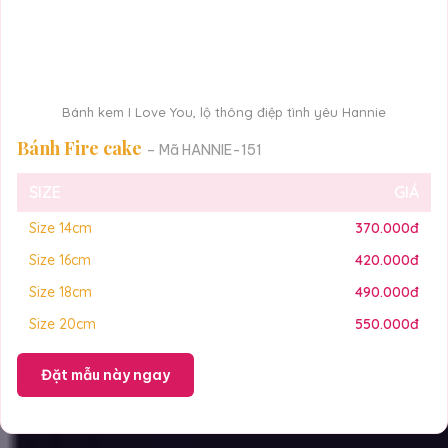
Bánh kem I Love You, lộ thông điệp tình yêu Hannie
Bánh Fire cake
– Mã HANNIE-151
SIZE
GIÁ
Size 14cm
370.000đ
Size 16cm
420.000đ
Size 18cm
490.000đ
Size 20cm
550.000đ
Đặt mẫu này ngay