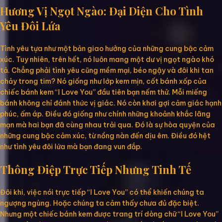
Hương Vị Ngọt Ngào: Đại Diện Cho Tình
Yêu Đôi Lứa
Tình yêu tựa như một bản giao hưởng của những cung bậc cảm
xúc. Tuy nhiên, trên hết, nó luôn mang một dư vị ngọt ngào khó
tả. Chẳng phải tình yêu cũng mềm mại, béo ngậy và đôi khi tan
chảy trong tim? Nó giống như lớp kem mịn, cốt bánh xốp của
chiếc bánh kem “I Love You” đầu tiên bạn nếm thử. Mỗi miếng
bánh không chỉ đánh thức vị giác. Nó còn khơi gợi cảm giác hạnh
phúc, ấm áp. Điều đó giống như chính những khoảnh khắc lãng
mạn mà hai bạn đã cùng nhau trải qua. Đó là sự hòa quyện của
những cung bậc cảm xúc, từ nồng nàn đến dịu êm. Điều đó hệt
như tình yêu đôi lứa mà bạn đang vun đắp.
Thông Điệp Trực Tiếp Nhưng Tinh Tế
Đôi khi, việc nói trực tiếp “I Love You” có thể khiến chúng ta
ngượng ngùng. Hoặc chúng ta cảm thấy chưa đủ đặc biệt.
Nhưng một chiếc bánh kem được trang trí dòng chữ “I Love You”