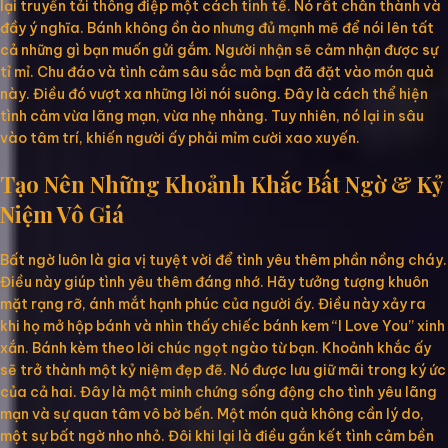
lại truyền tải thông điệp một cách tinh tế. Nó rất chân thành và
đầy ý nghĩa. Bánh không ồn ào nhưng đủ mạnh mẽ để nói lên tất
cả những gì bạn muốn gửi gắm. Người nhận sẽ cảm nhận được sự
tỉ mỉ. Chu đáo và tình cảm sâu sắc mà bạn đã đặt vào món quà
này. Điều đó vượt xa những lời nói suông. Đây là cách thể hiện
tình cảm vừa lãng mạn, vừa nhẹ nhàng. Tuy nhiên, nó lại in sâu
vào tâm trí, khiến người ấy phải mỉm cười xao xuyến.
Tạo Nên Những Khoảnh Khắc Bất Ngờ & Kỷ
Niệm Vô Giá
Bất ngờ luôn là gia vị tuyệt vời để tình yêu thêm phần nồng cháy.
Điều này giúp tình yêu thêm đáng nhớ. Hãy tưởng tượng khuôn
mặt rạng rỡ, ánh mắt hạnh phúc của người ấy. Điều này xảy ra
khi họ mở hộp bánh và nhìn thấy chiếc bánh kem “I Love You” xinh
xắn. Bánh kèm theo lời chúc ngọt ngào từ bạn. Khoảnh khắc ấy
sẽ trở thành một kỷ niệm đẹp đẽ. Nó được lưu giữ mãi trong ký ức
của cả hai. Đây là một minh chứng sống động cho tình yêu lãng
mạn và sự quan tâm vô bờ bến. Một món quà không cần lý do,
một sự bất ngờ nho nhỏ. Đôi khi lại là điều gắn kết tình cảm bền