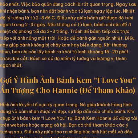
hảo nhất. Việc bảo quản đúng cách là rất quan trọng. Ngay sau
khi nhận bánh, bạn nên đặt bánh vào tủ lạnh ngay lập tức. Nhiệt
độ lý tưởng là từ 2-8 độ C. Điều này giúp bánh giữ được độ tươi
ngon trong 2-3 ngày. Nếu không có tủ lạnh, bánh chỉ nên để ở
nhiệt độ phòng tối đa 2-3 tiếng. Tránh để bánh tiếp xúc trực
tiếp với ánh nắng mặt trời. Hoặc để bánh gần nguồn nhiệt. Điều
này giúp bánh không bị chảy kem hay biến dạng. Khi thưởng
thức, bạn chỉ cần lấy bánh ra khỏi tủ lạnh khoảng 15-20 phút
trước khi cắt. Bánh sẽ có độ mềm lý tưởng và hương vị thơm
ngon nhất.
Gợi Ý Hình Ảnh Bánh Kem “I Love You”
Ấn Tượng Cho Hannie (Để Tham Khảo)
Hình ảnh là yếu tố cực kỳ quan trọng. Nó giúp khách hàng hình
dung và cảm nhận được vẻ đẹp, sự hấp dẫn của chiếc bánh. Khi
chụp ảnh bánh kem “I Love You” tại Bánh Kem Hannie để đăng tải
trên website hoặc mạng xã hội. Bạn có thể tham khảo các ý
tưởng sau. Điều này giúp tạo ra những bức ảnh hút mắt và đầy