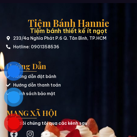
Tiệm Bánh Hannie
Tiệm bánh thiết kế ít ngọt
233/4a Nghĩa Phát P.6 Q. Tân Bình, TP.HCM
Hotline: 0901358536
Hướng Dẫn
Hướng dẫn đặt bánh
Hướng dẫn thanh toán
Chính sách bảo mật
MẠNG XÃ HỘI
Theo dõi chúng tôi qua các kênh sau