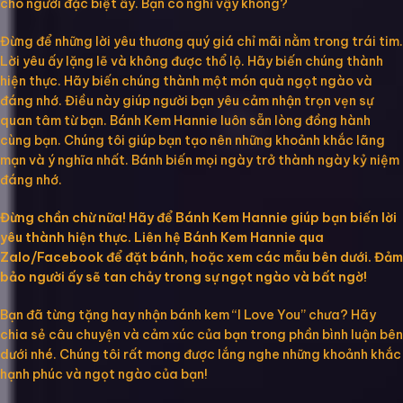
cho người đặc biệt ấy. Bạn có nghĩ vậy không?
Đừng để những lời yêu thương quý giá chỉ mãi nằm trong trái tim.
Lời yêu ấy lặng lẽ và không được thổ lộ. Hãy biến chúng thành
hiện thực. Hãy biến chúng thành một món quà ngọt ngào và
đáng nhớ. Điều này giúp người bạn yêu cảm nhận trọn vẹn sự
quan tâm từ bạn. Bánh Kem Hannie luôn sẵn lòng đồng hành
cùng bạn. Chúng tôi giúp bạn tạo nên những khoảnh khắc lãng
mạn và ý nghĩa nhất. Bánh biến mọi ngày trở thành ngày kỷ niệm
đáng nhớ.
Đừng chần chừ nữa! Hãy để Bánh Kem Hannie giúp bạn biến lời
yêu thành hiện thực. Liên hệ Bánh Kem Hannie qua
Zalo/Facebook để đặt bánh, hoặc xem các mẫu bên dưới. Đảm
bảo người ấy sẽ tan chảy trong sự ngọt ngào và bất ngờ!
Bạn đã từng tặng hay nhận bánh kem “I Love You” chưa? Hãy
chia sẻ câu chuyện và cảm xúc của bạn trong phần bình luận bên
dưới nhé. Chúng tôi rất mong được lắng nghe những khoảnh khắc
hạnh phúc và ngọt ngào của bạn!