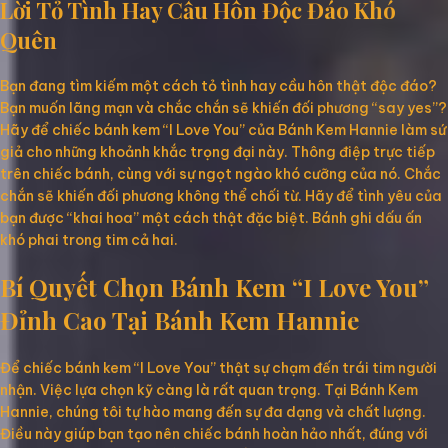
Lời Tỏ Tình Hay Cầu Hôn Độc Đáo Khó
Quên
Bạn đang tìm kiếm một cách tỏ tình hay cầu hôn thật độc đáo?
Bạn muốn lãng mạn và chắc chắn sẽ khiến đối phương “say yes”?
Hãy để chiếc bánh kem “I Love You” của Bánh Kem Hannie làm sứ
giả cho những khoảnh khắc trọng đại này. Thông điệp trực tiếp
trên chiếc bánh, cùng với sự ngọt ngào khó cưỡng của nó. Chắc
chắn sẽ khiến đối phương không thể chối từ. Hãy để tình yêu của
bạn được “khai hoa” một cách thật đặc biệt. Bánh ghi dấu ấn
khó phai trong tim cả hai.
Bí Quyết Chọn Bánh Kem “I Love You”
Đỉnh Cao Tại Bánh Kem Hannie
Để chiếc bánh kem “I Love You” thật sự chạm đến trái tim người
nhận. Việc lựa chọn kỹ càng là rất quan trọng. Tại Bánh Kem
Hannie, chúng tôi tự hào mang đến sự đa dạng và chất lượng.
Điều này giúp bạn tạo nên chiếc bánh hoàn hảo nhất, đúng với