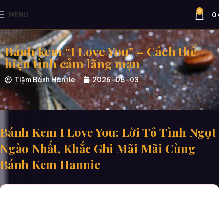
0
MENU
0
Bánh kem “I Love You” – Cách thể
hiện tình cảm lãng mạn
Tiệm Bánh Hannie
2026-06-03
Bánh Kem I Love You: Lời Tỏ Tình Ngọt
Ngào Nhất, Khắc Ghi Mãi Mãi Cùng
Bánh Kem Hannie