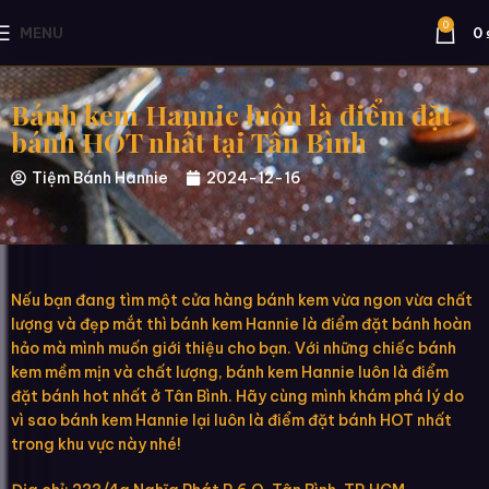
0
MENU
0
Bánh kem Hannie luôn là điểm đặt
bánh HOT nhất tại Tân Bình
Tiệm Bánh Hannie
2024-12-16
Nếu bạn đang tìm một cửa hàng bánh kem vừa ngon vừa chất
lượng và đẹp mắt thì bánh kem Hannie là điểm đặt bánh hoàn
hảo mà mình muốn giới thiệu cho bạn. Với những chiếc bánh
kem mềm mịn và chất lượng, bánh kem Hannie luôn là điểm
đặt bánh hot nhất ở Tân Bình. Hãy cùng mình khám phá lý do
vì sao bánh kem Hannie lại luôn là điểm đặt bánh HOT nhất
trong khu vực này nhé!