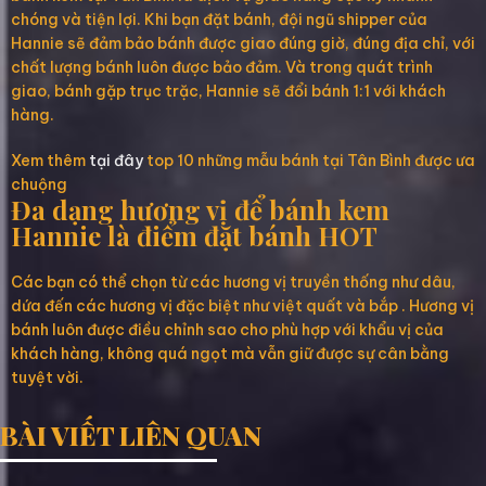
chóng và tiện lợi. Khi bạn đặt bánh, đội ngũ shipper của
Hannie sẽ đảm bảo bánh được giao đúng giờ, đúng địa chỉ, với
chất lượng bánh luôn được bảo đảm. Và trong quát trình
giao, bánh gặp trục trặc, Hannie sẽ đổi bánh 1:1 với khách
hàng.
Xem thêm
tại đây
top 10 những mẫu bánh tại Tân Bình được ưa
chuộng
Đa dạng hương vị để bánh kem
Hannie là điểm đặt bánh HOT
Các bạn có thể chọn từ các hương vị truyền thống như dâu,
dứa đến các hương vị đặc biệt như việt quất và bắp . Hương vị
bánh luôn được điều chỉnh sao cho phù hợp với khẩu vị của
khách hàng, không quá ngọt mà vẫn giữ được sự cân bằng
tuyệt vời.
BÀI VIẾT LIÊN QUAN