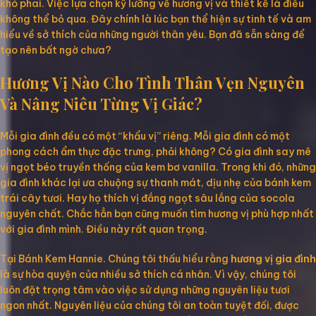
khó phai. Việc lựa chọn kỹ lưỡng về hương vị và thiết kế là điều
không thể bỏ qua. Đây chính là lúc bạn thể hiện sự tinh tế và am
hiểu về sở thích của những người thân yêu. Bạn đã sẵn sàng để
tạo nên bất ngờ chưa?
Hương Vị Nào Cho Tình Thân Vẹn Nguyên
Và Nâng Niêu Từng Vị Giác?
Mỗi gia đình đều có một “khẩu vị” riêng. Mỗi gia đình có một
phong cách ẩm thực đặc trưng, phải không? Có gia đình say mê
vị ngọt béo truyền thống của kem bơ vanilla. Trong khi đó, những
gia đình khác lại ưa chuộng sự thanh mát, dịu nhẹ của bánh kem
trái cây tươi. Hay họ thích vị đắng ngọt sâu lắng của socola
nguyên chất. Chắc hẳn bạn cũng muốn tìm hương vị phù hợp nhất
với gia đình mình. Điều này rất quan trọng.
Tại Bánh Kem Hannie. Chúng tôi thấu hiểu rằng
hương vị gia đình
là sự hòa quyện của nhiều sở thích cá nhân. Vì vậy, chúng tôi
luôn đặt trọng tâm vào việc sử dụng những nguyên liệu tươi
ngon nhất. Nguyên liệu của chúng tôi an toàn tuyệt đối, được