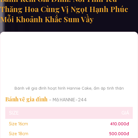
Thăng Hoa Cùng Vị Ngọt Hạnh Phúc
Mỗi Khoảnh Khắc Sum Vầy
Bánh vẽ gia đình hoạt hình Hannie Cake, ấm áp tình thân
Bánh vẽ gia đình
– Mã HANNIE-244
SIZE
GIÁ
Size 16cm
410.000đ
Size 18cm
500.000đ