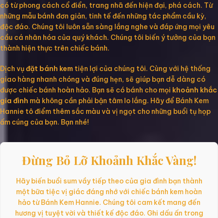
có từ phong cách cổ điển, trang nhã đến hiện đại, phá cách. Từ
những mẫu bánh đơn giản, tinh tế đến những tác phẩm cầu kỳ,
độc đáo. Chúng tôi luôn sẵn sàng lắng nghe và đáp ứng mọi yêu
cầu cá nhân hóa của quý khách. Chúng tôi biến ý tưởng của bạn
thành hiện thực trên chiếc bánh.
Dịch vụ
đặt bánh kem
tiện lợi của chúng tôi. Cùng với hệ thống
giao hàng nhanh chóng và đúng hẹn, sẽ giúp bạn dễ dàng có
được chiếc bánh hoàn hảo. Bạn sẽ có bánh cho mọi
khoảnh khắc
gia đình
mà không cần phải bận tâm lo lắng. Hãy để Bánh Kem
Hannie tô điểm thêm sắc màu và vị ngọt cho những buổi tụ họp
ấm cúng của bạn. Bạn nhé!
Đừng Bỏ Lỡ Khoảnh Khắc Vàng!
Hãy biến buổi sum vầy tiếp theo của gia đình bạn thành
một bữa tiệc vị giác đáng nhớ với chiếc bánh kem hoàn
hảo từ Bánh Kem Hannie. Chúng tôi cam kết mang đến
hương vị tuyệt vời và thiết kế độc đáo. Ghi dấu ấn trong