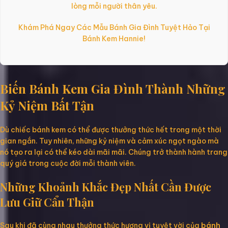
lòng mỗi người thân yêu.
Khám Phá Ngay Các Mẫu Bánh Gia Đình Tuyệt Hảo Tại
Bánh Kem Hannie!
Biến Bánh Kem Gia Đình Thành Những
Kỷ Niệm Bất Tận
Dù chiếc bánh kem có thể được thưởng thức hết trong một thời
gian ngắn. Tuy nhiên, những kỷ niệm và cảm xúc ngọt ngào mà
nó tạo ra lại có thể kéo dài mãi mãi. Chúng trở thành hành trang
quý giá trong cuộc đời mỗi thành viên.
Những Khoảnh Khắc Đẹp Nhất Cần Được
Lưu Giữ Cẩn Thận
Sau khi đã cùng nhau thưởng thức hương vị tuyệt vời của
bánh