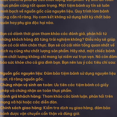
thực phẩm cũng rất quan trọng. Một tiệm bánh uy tín sẽ luôn
minh bạch về nguồn gốc của nguyên liệu. Quy trình làm bánh
cũng cần rõ ràng. Họ cam kết không sử dụng bất kỳ chất bảo
quản hay phụ gia độc hại nào.
Bạn có dành thời gian tham khảo các đánh giá, phản hồi từ
những khách hàng đã từng trải nghiệm không? Điều này sẽ giúp
bạn có cái nhìn chân thực. Bạn sẽ có cái nhìn tổng quan nhất về
dịch vụ cũng như chất lượng sản phẩm. Hãy nhớ, một chiếc bánh
kem chất lượng không chỉ mang lại niềm vui trọn vẹn. Nó còn đảm
bảo sức khỏe cho cả gia đình bạn. Bạn nên lưu ý các tiêu chí sau:
Nguồn gốc nguyên liệu:
Đảm bảo tiệm bánh sử dụng nguyên liệu
tươi, rõ ràng nguồn gốc.
Chứng nhận vệ sinh an toàn:
Ưu tiên các tiệm bánh có giấy
phép và chứng nhận an toàn thực phẩm.
Đánh giá khách hàng:
Tham khảo các bình luận, phản hồi trên
mạng xã hội hoặc các diễn đàn.
Chính sách giao hàng:
Kiểm tra dịch vụ giao hàng, đảm bảo
bánh được vận chuyển cẩn thận và đúng giờ.