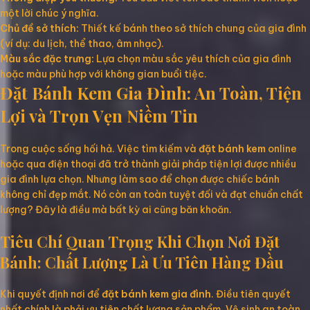
một lời chúc ý nghĩa.
Chủ đề sở thích:
Thiết kế bánh theo sở thích chung của gia đình
(ví dụ: du lịch, thể thao, âm nhạc).
Màu sắc đặc trưng:
Lựa chọn màu sắc yêu thích của gia đình
hoặc màu phù hợp với không gian buổi tiệc.
Đặt Bánh Kem Gia Đình: An Toàn, Tiện
Lợi và Trọn Vẹn Niềm Tin
Trong cuộc sống hối hả. Việc tìm kiếm và
đặt bánh kem
online
hoặc qua điện thoại đã trở thành giải pháp tiện lợi được nhiều
gia đình lựa chọn. Nhưng làm sao để chọn được chiếc bánh
không chỉ đẹp mắt. Nó còn an toàn tuyệt đối và đạt chuẩn chất
lượng? Đây là điều mà bất kỳ ai cũng băn khoăn.
Tiêu Chí Quan Trọng Khi Chọn Nơi Đặt
Bánh: Chất Lượng Là Ưu Tiên Hàng Đầu
Khi quyết định nơi để
đặt bánh kem gia đình
. Điều tiên quyết
nhất chính là phải ưu tiên chất lượng sản phẩm. Vệ sinh an toàn