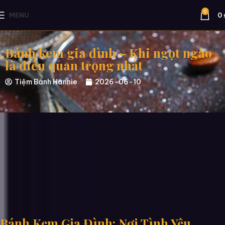
0
MENU
0
Bánh kem gia đình – Khi ngọt ngào
là điều quan trọng nhất
Tiệm Bánh Hannie
2026-06-10
Bánh Kem Gia Đình: Nơi Tình Yêu