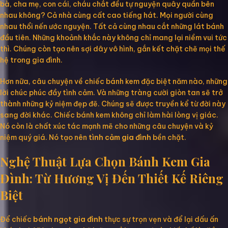
bà, cha mẹ, con cái, cháu chắt đều tự nguyện quây quần bên
nhau không? Cả nhà cùng cất cao tiếng hát. Mọi người cùng
nhau thổi nến ước nguyện. Tất cả cùng nhau cắt những lát bánh
đầu tiên. Những khoảnh khắc này không chỉ mang lại niềm vui tức
thì. Chúng còn tạo nên sợi dây vô hình, gắn kết chặt chẽ mọi thế
hệ trong gia đình.
Hơn nữa, câu chuyện về chiếc bánh kem đặc biệt năm nào, những
lời chúc phúc đầy tình cảm. Và những tràng cười giòn tan sẽ trở
thành những kỷ niệm đẹp đẽ. Chúng sẽ được truyền kể từ đời này
sang đời khác. Chiếc bánh kem không chỉ làm hài lòng vị giác.
Nó còn là chất xúc tác mạnh mẽ cho những câu chuyện và kỷ
niệm quý giá. Nó tạo nên
tình cảm gia đình
bền chặt.
Nghệ Thuật Lựa Chọn Bánh Kem Gia
Đình: Từ Hương Vị Đến Thiết Kế Riêng
Biệt
Để chiếc
bánh ngọt gia đình
thực sự trọn vẹn và để lại dấu ấn