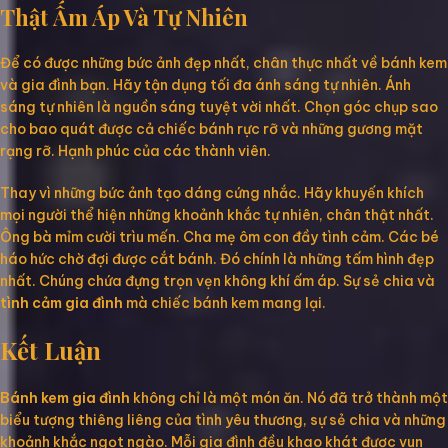
Thật Ấm Áp Và Tự Nhiên
Để có được những bức ảnh đẹp nhất, chân thực nhất về bánh kem
và gia đình bạn. Hãy tận dụng tối đa ánh sáng tự nhiên. Ánh
sáng tự nhiên là nguồn sáng tuyệt vời nhất. Chọn góc chụp sao
cho bao quát được cả chiếc bánh rực rỡ và những gương mặt
rạng rỡ. Hạnh phúc của các thành viên.
Thay vì những bức ảnh tạo dáng cứng nhắc. Hãy khuyến khích
mọi người thể hiện những khoảnh khắc tự nhiên, chân thật nhất.
Ông bà mỉm cười trìu mến. Cha mẹ ôm con đầy tình cảm. Các bé
háo hức chờ đợi được cắt bánh. Đó chính là những tấm hình đẹp
nhất. Chúng chứa đựng trọn vẹn không khí ấm áp. Sự sẻ chia và
tình cảm gia đình
mà chiếc bánh kem mang lại.
Kết Luận
Bánh kem gia đình
không chỉ là một món ăn. Nó đã trở thành một
biểu tượng thiêng liêng của tình yêu thương, sự sẻ chia và những
khoảnh khắc ngọt ngào. Mỗi gia đình đều khao khát được vun