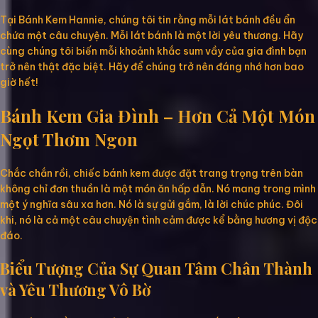
Tại Bánh Kem Hannie, chúng tôi tin rằng mỗi lát bánh đều ẩn
chứa một câu chuyện. Mỗi lát bánh là một lời yêu thương. Hãy
cùng chúng tôi biến mỗi khoảnh khắc sum vầy của gia đình bạn
trở nên thật đặc biệt. Hãy để chúng trở nên đáng nhớ hơn bao
giờ hết!
Bánh Kem Gia Đình – Hơn Cả Một Món
Ngọt Thơm Ngon
Chắc chắn rồi, chiếc bánh kem được đặt trang trọng trên bàn
không chỉ đơn thuần là một món ăn hấp dẫn. Nó mang trong mình
một ý nghĩa sâu xa hơn. Nó là sự gửi gắm, là lời chúc phúc. Đôi
khi, nó là cả một câu chuyện tình cảm được kể bằng hương vị độc
đáo.
Biểu Tượng Của Sự Quan Tâm Chân Thành
và Yêu Thương Vô Bờ