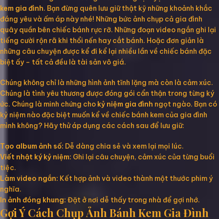
kem gia đình
. Bạn đừng quên lưu giữ thật kỹ những khoảnh khắc
đáng yêu và ấm áp này nhé! Những bức ảnh chụp cả gia đình
quây quần bên chiếc bánh rực rỡ. Những đoạn video ngắn ghi lại
tiếng cười rộn rã khi thổi nến hay cắt bánh. Hoặc đơn giản là
những câu chuyện được kể đi kể lại nhiều lần về chiếc bánh đặc
biệt ấy – tất cả đều là tài sản vô giá.
Chúng không chỉ là những hình ảnh tĩnh lặng mà còn là cảm xúc.
Chúng là tình yêu thương được đóng gói cẩn thận trong từng ký
ức. Chúng là minh chứng cho
kỷ niệm gia đình
ngọt ngào. Bạn có
kỷ niệm nào đặc biệt muốn kể về chiếc bánh kem của gia đình
mình không? Hãy thử áp dụng các cách sau để lưu giữ:
Tạo album ảnh số:
Dễ dàng chia sẻ và xem lại mọi lúc.
Viết nhật ký kỷ niệm:
Ghi lại câu chuyện, cảm xúc của từng buổi
tiệc.
Làm video ngắn:
Kết hợp ảnh và video thành một thước phim ý
nghĩa.
In ảnh đóng khung:
Đặt ở nơi dễ thấy trong nhà để gợi nhớ.
Gợi Ý Cách Chụp Ảnh Bánh Kem Gia Đình