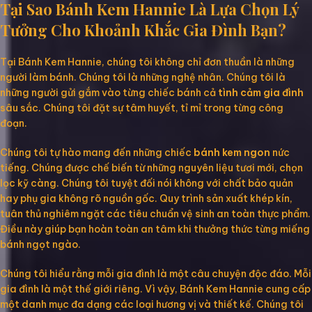
Tại Sao Bánh Kem Hannie Là Lựa Chọn Lý
Tưởng Cho Khoảnh Khắc Gia Đình Bạn?
Tại Bánh Kem Hannie, chúng tôi không chỉ đơn thuần là những
người làm bánh. Chúng tôi là những nghệ nhân. Chúng tôi là
những người gửi gắm vào từng chiếc bánh cả
tình cảm gia đình
sâu sắc. Chúng tôi đặt sự tâm huyết, tỉ mỉ trong từng công
đoạn.
Chúng tôi tự hào mang đến những chiếc
bánh kem ngon
nức
tiếng. Chúng được chế biến từ những nguyên liệu tươi mới, chọn
lọc kỹ càng. Chúng tôi tuyệt đối nói không với chất bảo quản
hay phụ gia không rõ nguồn gốc. Quy trình sản xuất khép kín,
tuân thủ nghiêm ngặt các tiêu chuẩn vệ sinh an toàn thực phẩm.
Điều này giúp bạn hoàn toàn an tâm khi thưởng thức từng miếng
bánh ngọt ngào.
Chúng tôi hiểu rằng mỗi gia đình là một câu chuyện độc đáo. Mỗi
gia đình là một thế giới riêng. Vì vậy, Bánh Kem Hannie cung cấp
một danh mục đa dạng các loại hương vị và thiết kế. Chúng tôi