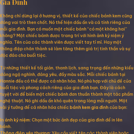
Gia Đình
Không chỉ dừng lại ở hương vị, thiết kế của chiếc bánh kem cũng
đóng vai trò then chốt. Nó thể hiện dấu ấn và cá tính riêng của
mỗi gia đình. Bạn có muốn một chiếc bánh “có một không hai”
không? Một chiếc bánh được trang trí với hình ảnh kỷ niệm ý
nghĩa. Tên của các thành viên được viết tay tỉ mỉ. Hay một
thông điệp chân thành sẽ làm tăng thêm giá trị tinh thần và sự
độc đáo cho buổi tiệc.
Từ những thiết kế tối giản, thanh lịch, sang trọng đến những kiểu
dáng ngộ nghĩnh, đáng yêu, đầy màu sắc. Mỗi chiếc bánh tại
Hannie đều có thể được cá nhân hóa. Nó phù hợp với chủ đề của
buổi tiệc và phong cách riêng của gia đình bạn. Đây là cách
tuyệt vời để biến một chiếc bánh đơn thuần thành một tác phẩm
nghệ thuật. Nó ghi dấu ấn khó quên trong lòng mỗi người. Một
vài ý tưởng để cá nhân hóa chiếc
bánh kem gia đình
của bạn:
In ảnh kỷ niệm:
Chọn một bức ảnh đẹp của gia đình để in lên
bánh.
Thông điệp yêu thương:
Yêu cầu viết tên các thành viên hoặc