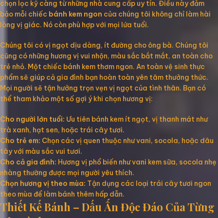
chọn lọc kỹ càng từ những nhà cung cấp uy tín. Điều này đảm
bảo mỗi chiếc
bánh kem ngon
của chúng tôi không chỉ làm hài
lòng vị giác. Nó còn phù hợp với mọi lứa tuổi.
Chúng tôi có vị ngọt dịu dàng, ít đường cho ông bà. Chúng tôi
cũng có những hương vị vui nhộn, màu sắc bắt mắt, an toàn cho
trẻ nhỏ. Một chiếc bánh kem thơm ngon. An toàn vệ sinh thực
phẩm sẽ giúp cả gia đình bạn hoàn toàn yên tâm thưởng thức.
Mọi người sẽ tận hưởng trọn vẹn vị ngọt của tình thân. Bạn có
thể tham khảo một số gợi ý khi chọn hương vị:
Cho người lớn tuổi:
Ưu tiên bánh kem ít ngọt, vị thanh mát như
trà xanh, hạt sen, hoặc trái cây tươi.
Cho trẻ em:
Chọn các vị quen thuộc như vani, socola, hoặc dâu
tây với màu sắc vui tươi.
Cho cả gia đình:
Hương vị phổ biến như vani kem sữa, socola nhẹ
nhàng thường được mọi người yêu thích.
Chọn hương vị theo mùa:
Tận dụng các loại trái cây tươi ngon
theo mùa để làm bánh thêm hấp dẫn.
Thiết Kế Bánh – Dấu Ấn Độc Đáo Của Từng