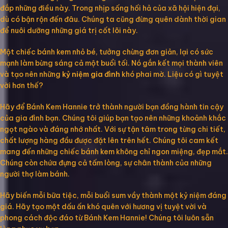
đắp những điều này. Trong nhịp sống hối hả của xã hội hiện đại,
dù có bận rộn đến đâu. Chúng ta cũng đừng quên dành thời gian
để nuôi dưỡng những giá trị cốt lõi này.
Một chiếc bánh kem nhỏ bé, tưởng chừng đơn giản, lại có sức
mạnh làm bừng sáng cả một buổi tối. Nó gắn kết mọi thành viên
và tạo nên những
kỷ niệm gia đình
khó phai mờ. Liệu có gì tuyệt
vời hơn thế?
Hãy để Bánh Kem Hannie trở thành người bạn đồng hành tin cậy
của gia đình bạn. Chúng tôi giúp bạn tạo nên những khoảnh khắc
ngọt ngào và đáng nhớ nhất. Với sự tận tâm trong từng chi tiết,
chất lượng hàng đầu được đặt lên trên hết. Chúng tôi cam kết
mang đến những chiếc bánh kem không chỉ ngon miệng, đẹp mắt.
Chúng còn chứa đựng cả tấm lòng, sự chân thành của những
người thợ làm bánh.
Hãy biến mỗi bữa tiệc, mỗi buổi sum vầy thành một kỷ niệm đáng
giá. Hãy tạo một dấu ấn khó quên với hương vị tuyệt vời và
phong cách độc đáo từ Bánh Kem Hannie! Chúng tôi luôn sẵn