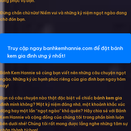
lòng phục vụ bạn.
Đừng chần chừ nữa! Niềm vui và những kỷ niệm ngọt ngào đang
chờ đón bạn.
Truy cập ngay banhkemhannie.com để đặt bánh
kem gia đình ưng ý nhất!
Bánh Kem Hannie sẽ cùng bạn viết nên những câu chuyện ngọt
ngào. Những ký ức hạnh phúc riêng của gia đình bạn ngay hôm
nay!
Bạn có câu chuyện nào thật đặc biệt về chiếc
bánh kem gia
đình
mình không? Một kỷ niệm đáng nhớ, một khoảnh khắc xúc
động hay một lần “ngọt ngào” khó quên? Hãy chia sẻ với Bánh
Kem Hannie và cộng đồng của chúng tôi trong phần bình luận
bên dưới nhé! Chúng tôi rất mong được lắng nghe những tâm sự
chân thành từ bạn!