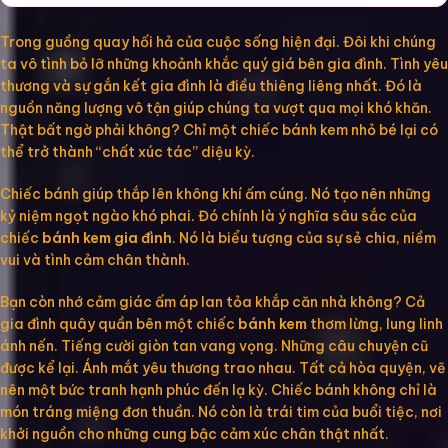
Trong guồng quay hối hả của cuộc sống hiện đại. Đôi khi chúng
ta vô tình bỏ lỡ những khoảnh khắc quý giá bên gia đình. Tình yêu
thương và sự gắn kết gia đình là điều thiêng liêng nhất. Đó là
nguồn năng lượng vô tận giúp chúng ta vượt qua mọi khó khăn.
Thật bất ngờ phải không? Chỉ một chiếc bánh kem nhỏ bé lại có
thể trở thành “chất xúc tác” diệu kỳ.
Chiếc bánh giúp thắp lên không khí ấm cúng. Nó tạo nên những
kỷ niệm ngọt ngào khó phai. Đó chính là ý nghĩa sâu sắc của
chiếc
bánh kem gia đình
. Nó là biểu tượng của sự sẻ chia, niềm
vui và tình cảm chân thành.
Bạn còn nhớ cảm giác ấm áp lan tỏa khắp căn nhà không? Cả
gia đình quây quần bên một chiếc
bánh kem
thơm lừng, lung linh
ánh nến. Tiếng cười giòn tan vang vọng. Những câu chuyện cũ
được kể lại. Ánh mắt yêu thương trao nhau. Tất cả hòa quyện, vẽ
nên một bức tranh hạnh phúc đến lạ kỳ. Chiếc bánh không chỉ là
món tráng miệng đơn thuần. Nó còn là trái tim của buổi tiệc, nơi
khởi nguồn cho những cung bậc cảm xúc chân thật nhất.