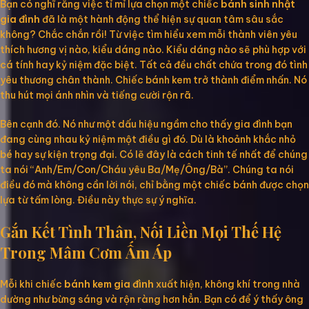
Bạn có nghĩ rằng việc tỉ mỉ lựa chọn một chiếc
bánh sinh nhật
gia đình
đã là một hành động thể hiện sự quan tâm sâu sắc
không? Chắc chắn rồi! Từ việc tìm hiểu xem mỗi thành viên yêu
thích hương vị nào, kiểu dáng nào. Kiểu dáng nào sẽ phù hợp với
cá tính hay kỷ niệm đặc biệt. Tất cả đều chất chứa trong đó tình
yêu thương chân thành. Chiếc bánh kem trở thành điểm nhấn. Nó
thu hút mọi ánh nhìn và tiếng cười rộn rã.
Bên cạnh đó. Nó như một dấu hiệu ngầm cho thấy gia đình bạn
đang cùng nhau kỷ niệm một điều gì đó. Dù là khoảnh khắc nhỏ
bé hay sự kiện trọng đại. Có lẽ đây là cách tinh tế nhất để chúng
ta nói “Anh/Em/Con/Cháu yêu Ba/Mẹ/Ông/Bà”. Chúng ta nói
điều đó mà không cần lời nói, chỉ bằng một chiếc bánh được chọn
lựa từ tấm lòng. Điều này thực sự ý nghĩa.
Gắn Kết Tình Thân, Nối Liền Mọi Thế Hệ
Trong Mâm Cơm Ấm Áp
Mỗi khi chiếc
bánh kem gia đình
xuất hiện, không khí trong nhà
dường như bừng sáng và rộn ràng hơn hẳn. Bạn có để ý thấy ông