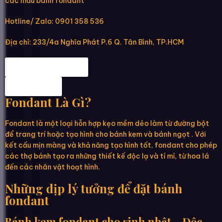
các mẫu bánh fondant
Hotline/ Zalo: 0901 358 536
Địa chỉ: 233/4a Nghĩa Phát P.6 Q. Tân Bình, TP.HCM
Map đến Hannie
Fanpage
Fondant Là Gì?
Fondant là một loại hỗn hợp kẹo mềm dẻo làm từ đường bột
để trang trí hoặc tạo hình cho bánh kem và bánh ngọt . Với
kết cấu mịn màng và khả năng tạo hình tốt, fondant cho phép
các thợ bánh tạo ra những thiết kế độc lạ và tỉ mỉ, từ hoa lá
đến các nhân vật hoạt hình.
Những dịp lý tưởng để đặt bánh
fondant
Bánh kem fondant cho sinh nhật – Độc