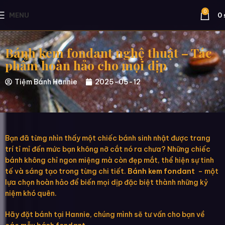
0
MENU
0
Bánh kem fondant nghệ thuật – Tác
phẩm hoàn hảo cho mọi dịp
Tiệm Bánh Hannie
2025-05-12
Bạn đã từng nhìn thấy một chiếc bánh sinh nhật được trang
trí tỉ mỉ đến mức bạn không nỡ cắt nó ra chưa? Những chiếc
bánh không chỉ ngon miệng mà còn đẹp mắt, thể hiện sự tinh
tế và sáng tạo trong từng chi tiết.
Bánh kem fondant
– một
lựa chọn hoàn hảo để biến mọi dịp đặc biệt thành những kỷ
niệm khó quên.
Hãy đặt bánh tại Hannie, chúng mình sẽ tư vấn cho bạn về