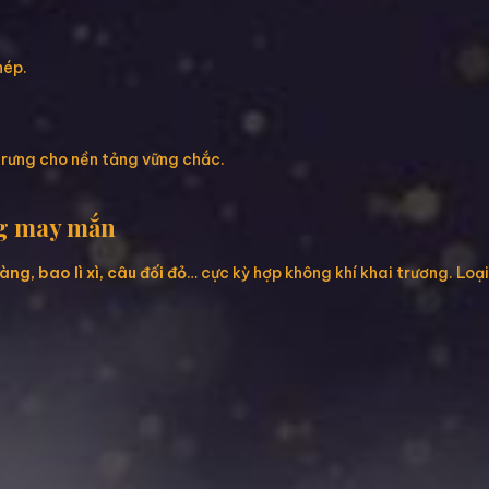
hép.
trưng cho nền tảng vững chắc.
ng may mắn
àng, bao lì xì, câu đối đỏ
… cực kỳ hợp không khí khai trương. Loạ