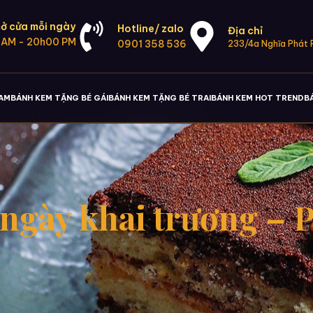
ở cửa mỗi ngày
Hotline/ zalo
Địa chỉ
 AM - 20h00 PM
0901 358 536
233/4a Nghĩa Phát P
NAM
BÁNH KEM TẶNG BÉ GÁI
BÁNH KEM TẶNG BÉ TRAI
BÁNH KEM HOT TREND
B
gày khai trương – Ph