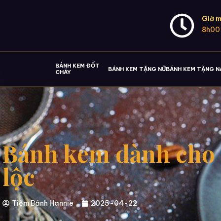
Giờ m
8h00
BÁNH KEM ĐỐT
BÁNH KEM TẶNG NỮ
BÁNH KEM TẶNG 
CHÁY
Bánh kem dành cho n
lộc
Tiệm Bánh Hannie
2025-04-22