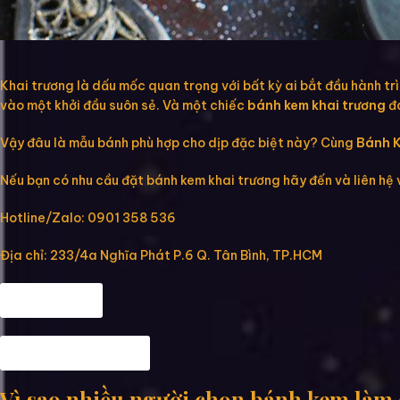
Khai trương là dấu mốc quan trọng với bất kỳ ai bắt đầu hành tr
vào một khởi đầu suôn sẻ. Và một chiếc
bánh kem khai trương
đa
Vậy đâu là mẫu bánh phù hợp cho dịp đặc biệt này? Cùng
Bánh 
Nếu bạn có nhu cầu đặt bánh kem khai trương hãy đến và liên hệ
Hotline/Zalo: 0901 358 536
Địa chỉ: 233/4a Nghĩa Phát P.6 Q. Tân Bình, TP.HCM
Fanpage
Map đến Hannie
Vì sao nhiều người chọn bánh kem làm 