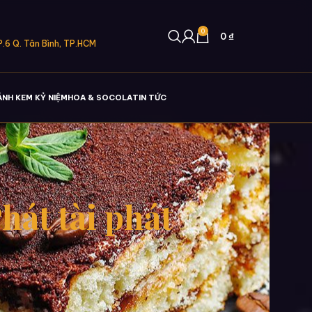
0
0
₫
.6 Q. Tân Bình, TP.HCM
ÁNH KEM KỶ NIỆM
HOA & SOCOLA
TIN TỨC
át tài phát