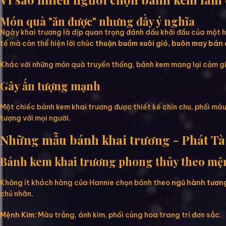
Món quà "ăn được" nhưng đầy ý nghĩa
Ngày khai trương là dịp quan trọng đánh dấu khởi đầu của một hà
tế mà còn thể hiện lời chúc
thuận buồm xuôi gió, buôn may bán 
Khác với những món quà truyền thống, bánh kem mang lại cảm gi
Gây ấn tượng mạnh
Một chiếc bánh kem khai trương được thiết kế chỉn chu, phối màu 
tượng với mọi người.
Những mẫu bánh khai trương - Phát Tà
Bánh kem khai trương phong thủy theo mệ
Không ít khách hàng của Hannie chọn bánh theo
ngũ hành tương
chủ nhân.
Mệnh Kim:
Màu trắng, ánh kim, phối cùng hoa trang trí đơn sắc.