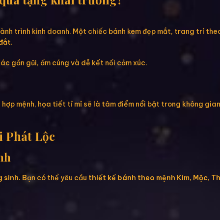
nh trình kinh doanh. Một chiếc bánh kem đẹp mắt, trang trí theo 
đắt
.
ác gần gũi, ấm cúng và dễ kết nối cảm xúc.
hợp mệnh, họa tiết tỉ mỉ sẽ là tâm điểm nổi bật trong không gian
i Phát Lộc
nh
 sinh. B
ạn có thể yêu cầu
thiết kế bánh theo mệnh Kim, Mộc, Th