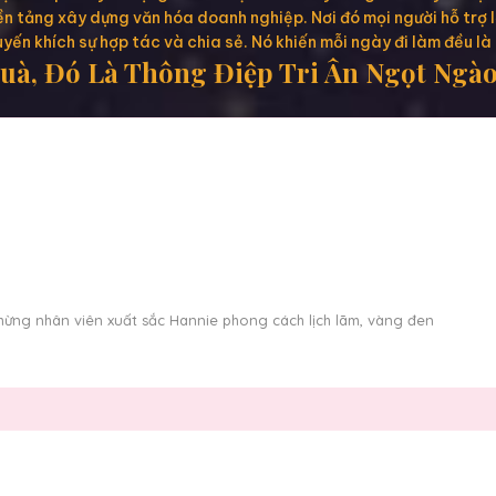
nền tảng xây dựng văn hóa doanh nghiệp. Nơi đó mọi người hỗ trợ
uyến khích sự hợp tác và chia sẻ. Nó khiến mỗi ngày đi làm đều là
à, Đó Là Thông Điệp Tri Ân Ngọt Ngào 
ừng nhân viên xuất sắc Hannie phong cách lịch lãm, vàng đen