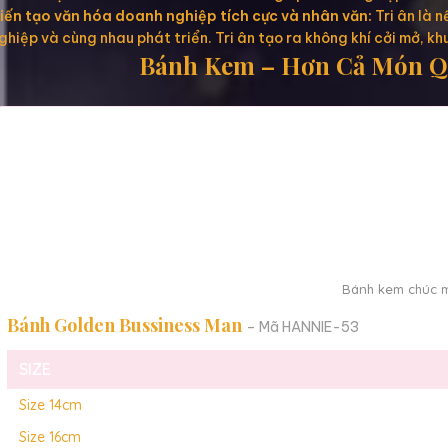
iến tạo văn hóa doanh nghiệp tích cực và nhân văn:
Tri ân là 
ghiệp và cùng nhau phát triển. Tri ân tạo ra không khí cởi mở, kh
Bánh Kem – Hơn Cả Món Qu
Bánh kem chúc m
Bánh Golden Bussiness Man
– Mã HANNIE-53
SIZE
Size 14cm
Size 16cm