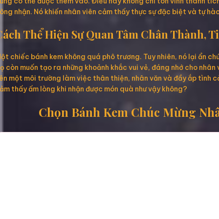
ũng có thể được thêm vào. Điều này không chỉ tôn vinh thành tích 
ông nhận. Nó khiến nhân viên cảm thấy thực sự đặc biệt và tự h
Cách Thể Hiện Sự Quan Tâm Chân Thành, T
ột chiếc bánh kem không quá phô trương. Tuy nhiên, nó lại ẩn ch
ọ còn muốn tạo ra những khoảnh khắc vui vẻ, đáng nhớ cho nhân v
ên một môi trường làm việc thân thiện, nhân văn và đầy ắp tình c
ảm thấy ấm lòng khi nhận được món quà như vậy không?
Chọn Bánh Kem Chúc Mừng Nhân