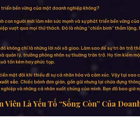
át triển bền vững của một doanh nghiệp không?
ính con người mới làm nên sức mạnh và sự phát triển bền vững của
p vượt qua mọi thử thách. Đó là những “chiến binh” thầm lặng, ha
 đó không chỉ là những lời nói xã giao. Làm sao để sự tri ân trở
hà quản lý, trưởng phòng nhân sự thường trăn trở. Họ tìm kiếm mộ
quá tốn kém hay phức tạp.
iền mặt đôi khi thiếu đi sự cá nhân hóa và cảm xúc. Vậy tại sao
xuất sắc
. Chiếc bánh đơn giản, gần gũi nhưng lại chứa đựng thôn
nh nghiệp và những cá nhân xuất chúng của mình. Bạn đã bao giờ 
ân Viên Là Yếu Tố “Sống Còn” Của Doan