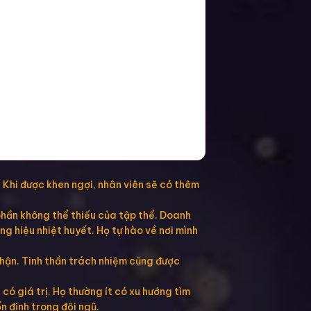
. Khi được khen ngợi, nhân viên sẽ có thêm
phần không thể thiếu của tập thể. Doanh
g hiệu nhiệt huyết. Họ tự hào về nơi mình
nhận. Tinh thần trách nhiệm cũng được
ó giá trị. Họ thường ít có xu hướng tìm
n định trong đội ngũ.