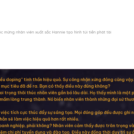
 mừng nhân viên xuất sắc Hannie tạo hình túi tiền phát tài
liều doping” tinh thần hiệu quả. Sự công nhận xứng đáng cũng vậy
c mục tiêu đã đề ra. Bạn có thấy điều này đúng không?
 trọng thôi thúc nhân viên gắn bó lâu dài. Họ thấy mình là một 
mầm lòng trung thành. Nó biến nhân viên thành những đại sứ thươn
việc tích cực thúc đẩy sự sáng tạo. Mọi đóng góp đều được ghi 
ắn sẽ làm việc hiệu quả hơn rất nhiều.
anh nghiệp, phải không? Nhân viên cảm thấy được trân trọng và c
iệm chi phí tuyển dụng và đào tạo. Điều này đồng thời duy trì sự ổ