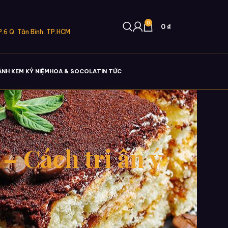
0
0
₫
.6 Q. Tân Bình, TP.HCM
ÁNH KEM KỶ NIỆM
HOA & SOCOLA
TIN TỨC
 Cách tri ân ý