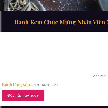
Bánh Kem Chúc Mừng Nhân Viên X
Bánh kem c
Bánh tặng sếp
– Mã HANNIE-23
Đặt mẫu này ngay