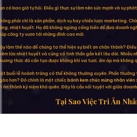
ạn có bao giờ tự hỏi. Điều gì thực sự làm nên sức mạnh và sự ph
hông phải chỉ là sản phẩm, dịch vụ hay chiến lược marketing. Ch
ăng, nhiệt huyết. Họ đã không ngừng cống hiến để đưa doanh nghiệ
iúp công ty vươn tới những đỉnh cao mới.
ậy làm thế nào để chúng ta thể hiện sự biết ơn chân thành? Điều
hêm lửa nhiệt huyết và củng cố tinh thần gắn kết lâu dài. Nhiều n
hương thức đó cần tạo được không khí vui tươi, ấm áp mà không 
ột buổi lễ hoành tráng có thể không thường xuyên. Phần thưởng t
gào hơn? Đó chính là một chiếc
bánh kem chúc mừng nhân viên 
ri ân thành kỷ niệm khó quên. Đây là cầu nối tuyệt vời giữa doa
Tại Sao Việc Tri Ân Nh