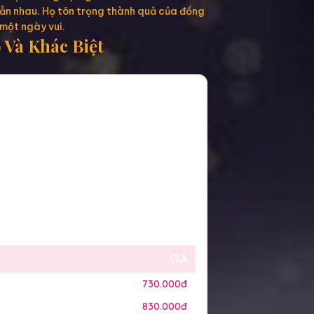
 lẫn nhau. Họ tôn trọng thành quả của đồng
 một ngày vui.
Và Khác Biệt
GIÁ
730.000đ
830.000đ