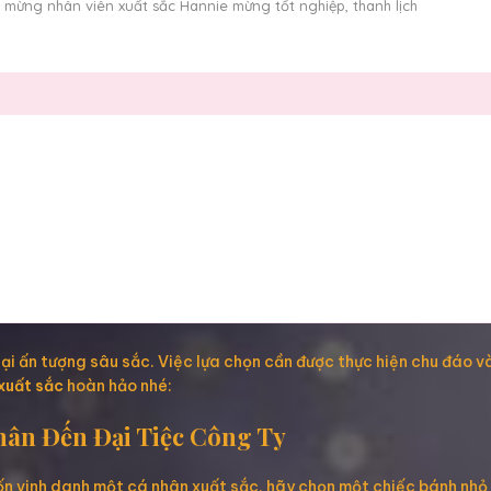
mừng nhân viên xuất sắc Hannie mừng tốt nghiệp, thanh lịch
ại ấn tượng sâu sắc. Việc lựa chọn cần được thực hiện chu đáo v
xuất sắc
hoàn hảo nhé:
hân Đến Đại Tiệc Công Ty
ốn vinh danh một cá nhân xuất sắc, hãy chọn một chiếc bánh nhỏ 