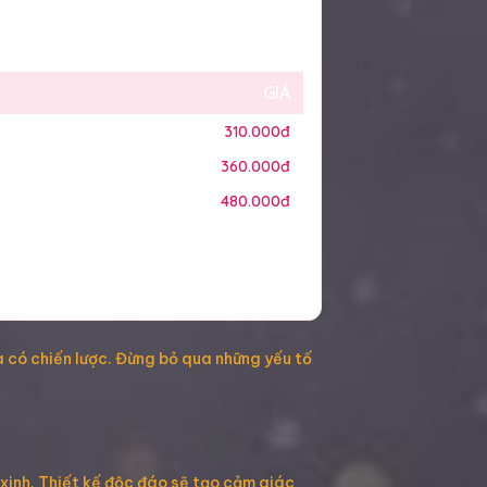
GIÁ
310.000đ
360.000đ
480.000đ
à có chiến lược. Đừng bỏ qua những yếu tố
xinh. Thiết kế độc đáo sẽ tạo cảm giác