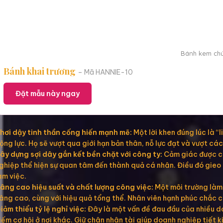
Bánh kem chúc
Bánh khai trương
– Mã HANNIE-10
Đặt mẫu này ngay
hơi dậy tinh thần cống hiến mạnh mẽ:
Một lời khen đúng lúc là “
ộng lực. Họ sẽ vượt qua giới hạn bản thân, nỗ lực đạt và vượt cá
ây dựng sợi dây gắn kết bền chặt với công ty:
Cảm giác được coi
ghiệp thể hiện sự quan tâm đến thành quả cá nhân. Điều đó gieo 
àm việc.
âng cao hiệu suất và chất lượng công việc:
Một môi trường làm 
âng cao, cùng với hiệu quả tổng thể. Nhân viên hạnh phúc chắc ch
iảm thiểu tỷ lệ nghỉ việc:
Đây là một vấn đề đau đầu của nhiều do
iếm cơ hội ở nơi khác. Giữ chân nhân tài giúp doanh nghiệp tiết k