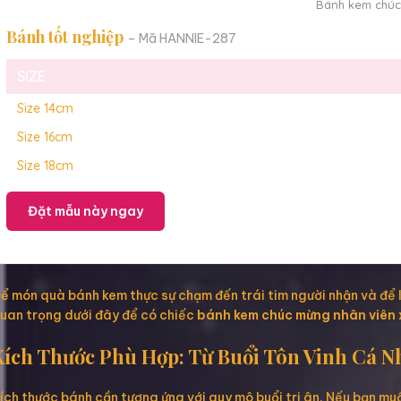
Bánh kem chúc 
Bánh tốt nghiệp
– Mã HANNIE-287
SIZE
Size 14cm
Size 16cm
Size 18cm
Đặt mẫu này ngay
ể món quà bánh kem thực sự chạm đến trái tim người nhận và để l
uan trọng dưới đây để có chiếc
bánh kem chúc mừng nhân viên 
Kích Thước Phù Hợp: Từ Buổi Tôn Vinh Cá N
ích thước bánh cần tương ứng với quy mô buổi tri ân. Nếu bạn mu