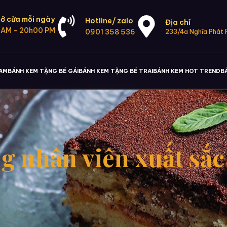
ở cửa mỗi ngày
Hotline/ zalo
Địa chỉ
 AM - 20h00 PM
0901 358 536
233/4a Nghĩa Phát P
NAM
BÁNH KEM TẶNG BÉ GÁI
BÁNH KEM TẶNG BÉ TRAI
BÁNH KEM HOT TREND
B
nhân viên xuất sắc –