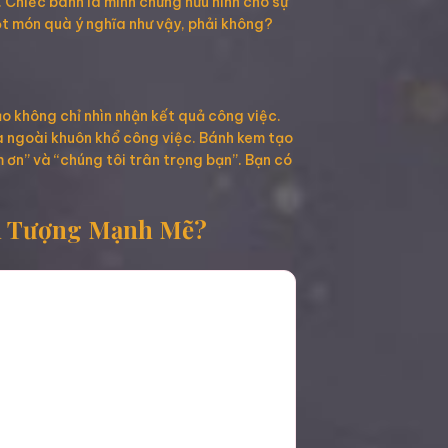
. Chiếc bánh là minh chứng hữu hình cho sự
t món quà ý nghĩa như vậy, phải không?
o không chỉ nhìn nhận kết quả công việc.
ra ngoài khuôn khổ công việc. Bánh kem tạo
 ơn” và “chúng tôi trân trọng bạn”. Bạn có
n Tượng Mạnh Mẽ?