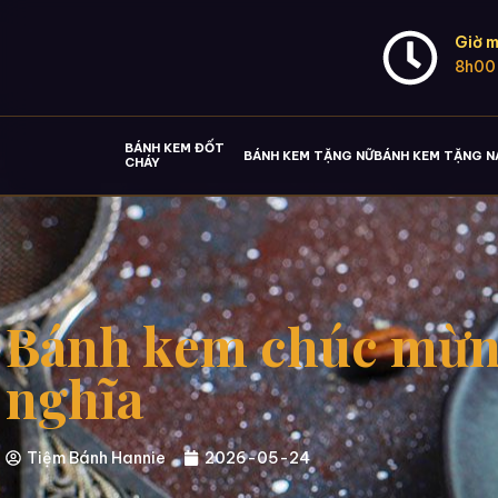
Giờ m
8h00
BÁNH KEM ĐỐT
BÁNH KEM TẶNG NỮ
BÁNH KEM TẶNG 
CHÁY
Bánh kem chúc mừng 
nghĩa
Tiệm Bánh Hannie
2026-05-24