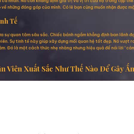
cá nhân. Nó còn khẳng định giá trị và vị trí của họ trong tập thể
ào về những đóng góp của mình. Có lẽ bạn cũng muốn nhận được mộ
inh Tế
ứa sự quan tâm sâu sắc. Chiếc bánh ngầm khẳng định ban lãnh đạ
iên. Sự tinh tế này giúp xây dựng mối quan hệ tốt đẹp. Nó vượt 
ảm. Đó là một cách thức nhẹ nhàng nhưng hiệu quả để nói lời “cảm
 Viên Xuất Sắc Như Thế Nào Để Gây Ấ