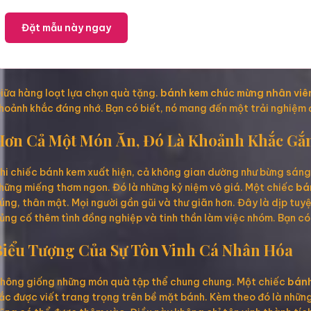
Đặt mẫu này ngay
iữa hàng loạt lựa chọn quà tặng.
bánh kem chúc mừng nhân viên
hoảnh khắc đáng nhớ. Bạn có biết, nó mang đến một trải nghiệm
Hơn Cả Một Món Ăn, Đó Là Khoảnh Khắc Gắn
hi chiếc bánh kem xuất hiện, cả không gian dường như bừng sáng.
hững miếng thơm ngon. Đó là những kỷ niệm vô giá. Một chiếc
bá
úng, thân mật. Mọi người gần gũi và thư giãn hơn. Đây là dịp tuy
ủng cố thêm tình đồng nghiệp và tinh thần làm việc nhóm. Bạn c
Biểu Tượng Của Sự Tôn Vinh Cá Nhân Hóa
hông giống những món quà tập thể chung chung. Một chiếc
bánh
ắc được viết trang trọng trên bề mặt bánh. Kèm theo đó là những