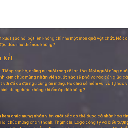
 xuất sắc
nổi bật lên không chỉ như một món quà vật chất. Nó còn
 độc đáo như thế nào không?
 Kết
 Tiếng reo hò, những nụ cười rạng rỡ lan tỏa. Mọi người cùng qu
nh kem chúc mừng nhân viên xuất sắc
sẽ phá vỡ rào cản giữa cá
ệt vời để cả đội ngũ cùng ăn mừng. Họ chia sẻ niềm vui và tự hào 
ó hình dung được không khí ấm áp đó không?
 kem chúc mừng nhân viên xuất sắc
có thể được cá nhân hóa tin
 lời chúc mừng chân thành. Thậm chí. Logo công ty và biểu tượng