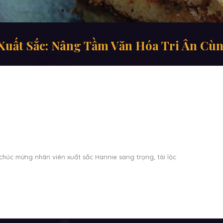
uất Sắc: Nâng Tầm Văn Hóa Tri Ân Cù
húc mừng nhân viên xuất sắc Hannie sang trọng, tài lộc