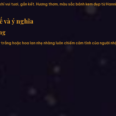
khí vui tươi, gắn kết. Hương thơm, màu sắc bánh kem đẹp từ Hanni
 và ý nghĩa
àng
 trắng hoặc hoa lan nhẹ nhàng luôn chiếm cảm tình của người nh