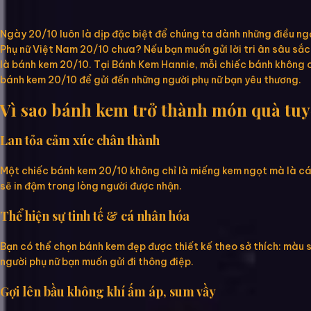
Ngày 20/10 luôn là dịp đặc biệt để chúng ta dành những điều ng
Phụ nữ Việt Nam 20/10 chưa? Nếu bạn muốn gửi lời tri ân sâu sắc 
là bánh kem 20/10. Tại Bánh Kem Hannie, mỗi chiếc bánh không chỉ
bánh kem 20/10 để gửi đến những người phụ nữ bạn yêu thương.
Vì sao bánh kem trở thành món quà tuyệ
Lan tỏa cảm xúc chân thành
Một chiếc bánh kem 20/10 không chỉ là miếng kem ngọt mà là các
sẽ in đậm trong lòng người được nhận.
Thể hiện sự tinh tế & cá nhân hóa
Bạn có thể chọn bánh kem đẹp được thiết kế theo sở thích: màu s
người phụ nữ bạn muốn gửi đi thông điệp.
Gợi lên bầu không khí ấm áp, sum vầy