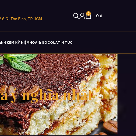
0
0
₫
.6 Q. Tân Bình, TP.HCM
ÁNH KEM KỶ NIỆM
HOA & SOCOLA
TIN TỨC
và ý nghĩa nhất