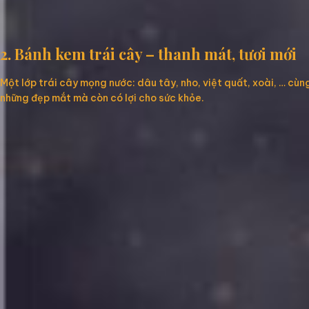
2. Bánh kem trái cây – thanh mát, tươi mới
Một lớp trái cây mọng nước: dâu tây, nho, việt quất, xoài, … cù
những đẹp mắt mà còn có lợi cho sức khỏe.