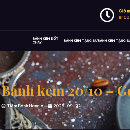
Giờ m
8h00
BÁNH KEM ĐỐT
BÁNH KEM TẶNG NỮ
BÁNH KEM TẶNG 
CHÁY
Bánh kem 20/10 – Gợi
Tiệm Bánh Hannie
2025-09-22