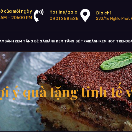
ở cửa mỗi ngày
Hotline/ zalo
Địa chỉ
 AM - 20h00 PM
0901 358 536
233/4a Nghĩa Phát P
NAM
BÁNH KEM TẶNG BÉ GÁI
BÁNH KEM TẶNG BÉ TRAI
BÁNH KEM HOT TREND
B
 ý quà tặng tinh tế 