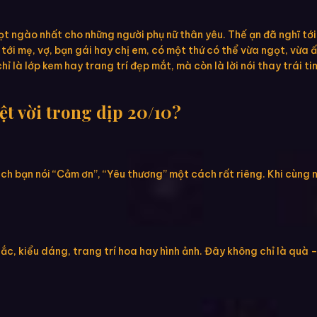
ọt ngào nhất cho những người phụ nữ thân yêu. Thế ạn đã nghĩ tớ
tới mẹ, vợ, bạn gái hay chị em, có một thứ có thể vừa ngọt, vừa ấ
 là lớp kem hay trang trí đẹp mắt, mà còn là lời nói thay trái t
t vời trong dịp 20/10?
h bạn nói “Cảm ơn”, “Yêu thương” một cách rất riêng. Khi cùng 
ắc, kiểu dáng, trang trí hoa hay hình ảnh. Đây không chỉ là quà 